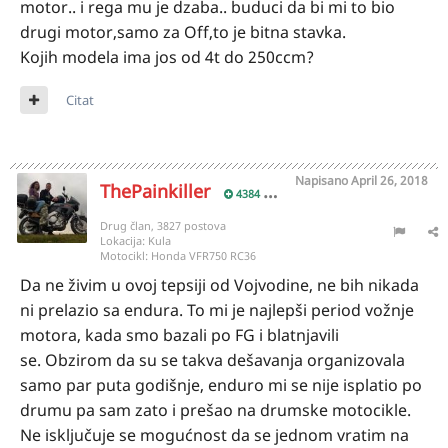
motor.. i rega mu je dzaba.. buduci da bi mi to bio
drugi motor,samo za Off,to je bitna stavka.
Kojih modela ima jos od 4t do 250ccm?
Citat
Napisano
April 26, 2018
ThePainkiller
4384
Drug član, 3827 postova
Lokacija:
Kula
Motocikl:
Honda VFR750 RC36
Da ne živim u ovoj tepsiji od Vojvodine, ne bih nikada
ni prelazio sa endura. To mi je najlepši period vožnje
motora, kada smo bazali po FG i blatnjavili
se. Obzirom da su se takva dešavanja organizovala
samo par puta godišnje, enduro mi se nije isplatio po
drumu pa sam zato i prešao na drumske motocikle.
Ne isključuje se mogućnost da se jednom vratim na