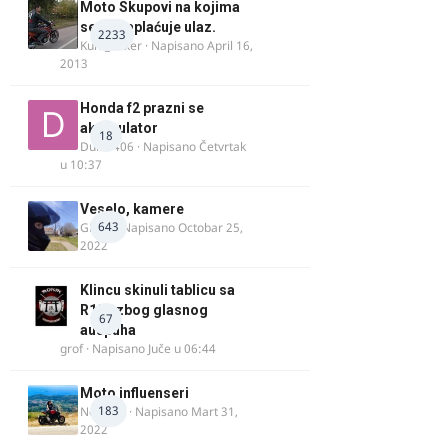
Moto Skupovi na kojima
se ne naplaćuje ulaz.
2233
Kum_Mixer
· Napisano
April 16,
2013
Honda f2 prazni se
akomulator
18
Dule1406
· Napisano
Četvrtak
u 10:37
Veselo, kamere
643
GR 46
· Napisano
Octobar 25,
2022
Klincu skinuli tablicu sa
R125 zbog glasnog
67
auspuha
grof
· Napisano
Juče u 06:44
Moto influenseri
183
Nolanka
· Napisano
Mart 31,
2022