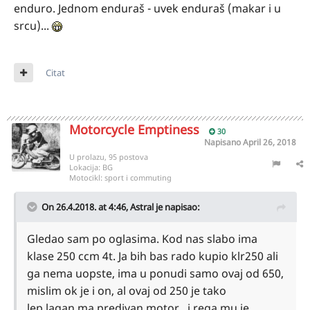
enduro. Jednom enduraš - uvek enduraš (makar i u
srcu)...
Citat
Motorcycle Emptiness
30
Napisano
April 26, 2018
U prolazu, 95 postova
Lokacija:
BG
Motocikl:
sport i commuting
On 26.4.2018. at 4:46,
Astral
je napisao:
Gledao sam po oglasima. Kod nas slabo ima
klase 250 ccm 4t. Ja bih bas rado kupio klr250 ali
ga nema uopste, ima u ponudi samo ovaj od 650,
mislim ok je i on, al ovaj od 250 je tako
lep,lagan,ma predivan motor.. i rega mu je