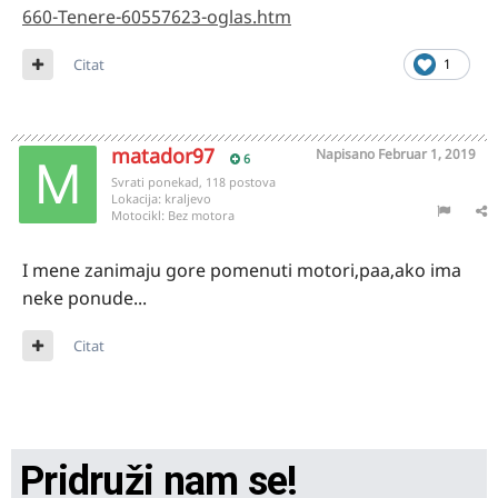
660-Tenere-60557623-oglas.htm
Citat
1
matador97
Napisano
Februar 1, 2019
6
Svrati ponekad, 118 postova
Lokacija:
kraljevo
Motocikl:
Bez motora
I mene zanimaju gore pomenuti motori,paa,ako ima
neke ponude...
Citat
Pridruži nam se!