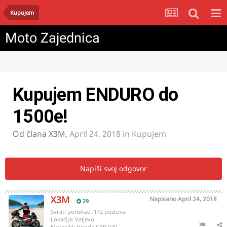
Kupujem
Moto Zajednica
Kupujem ENDURO do
1500e!
Od člana
X3M
,
April 24, 2018
in
Kupujem
Napiši svoj odgovor
X3M
Napisano
April 24, 2018
29
Svrati ponekad, 172 postova
Lokacija:
Valjevo
Motocikl:
Honda CBR 929