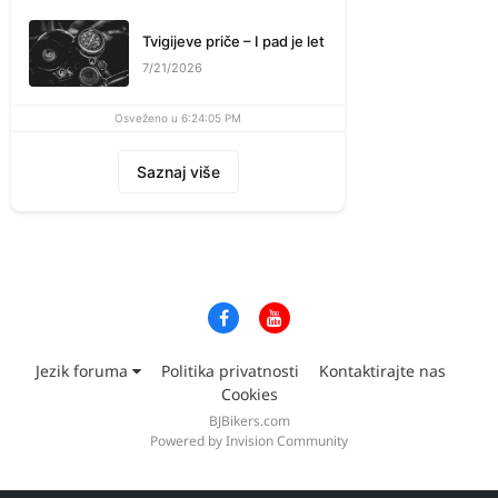
Tvigijeve priče – I pad je let
7/21/2026
Osveženo u 6:24:05 PM
Saznaj više
Jezik foruma
Politika privatnosti
Kontaktirajte nas
Cookies
BJBikers.com
Powered by Invision Community