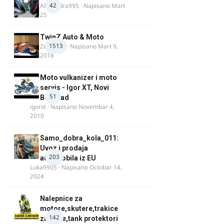
42
Alexandra995
· Napisano
Mart
25
TwinZ Auto & Moto
1513
Zeljkamp
· Napisano
Mart 9,
2018
Moto vulkanizer i moto
servis - Igor XT, Novi
51
Beograd
igorxt
· Napisano
Novembar 4,
2010
Samo_dobra_kola_011:
Uvoz i prodaja
203
automobila iz EU
Luka9905
· Napisano
Octobar 14,
2024
Nalepnice za
motore,skutere,trakice
142
za felne,tank protektori