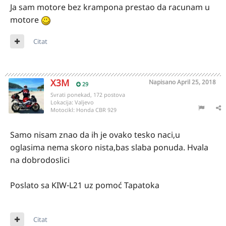
Ja sam motore bez krampona prestao da racunam u
motore
Citat
X3M
Napisano
April 25, 2018
29
Svrati ponekad, 172 postova
Lokacija:
Valjevo
Motocikl:
Honda CBR 929
Samo nisam znao da ih je ovako tesko naci,u
oglasima nema skoro nista,bas slaba ponuda. Hvala
na dobrodoslici
Poslato sa KIW-L21 uz pomoć Tapatoka
Citat