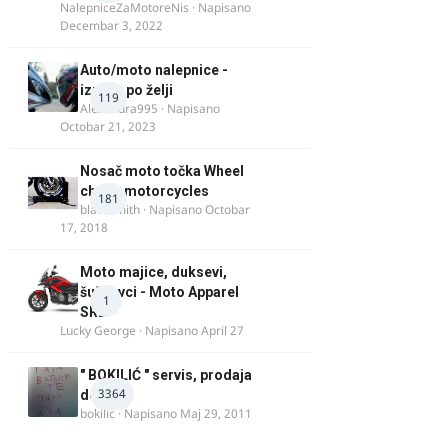
NalepniceZaMotoreNis
· Napisano
Decembar 3, 2022
Auto/moto nalepnice -
izrada po želji
119
Alexandra995
· Napisano
Octobar 21, 2023
Nosač moto točka Wheel
chock motorcycles
181
blacksmith
· Napisano
Octobar
17, 2018
Moto majice, duksevi,
šuškavci - Moto Apparel
1
SRB
Lucky George
· Napisano
April 27
" BOKILIĆ " servis, prodaja
3364
delova
bokilic
· Napisano
Maj 29, 2011