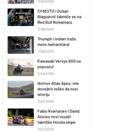
7/30/2026
CFMOTO i Dušan
Blagojević takmiče se na
Red Bull Romaniacs
7/28/2026
Triumph i Indian traže
moto mehaničara!
7/28/2026
Kawasaki Versys 650 na
popustu!
7/24/2026
Norton Atlas Apex: ime
dovoljno teško da nosi
istoriju
7/22/2026
Fabio Kvartararo i David
Alonso novi vozači
fabričke Honda ekipe
7/22/2026