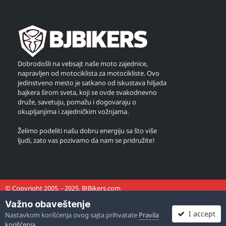
Dobrodošli na vebsajt naše moto zajednice,
napravljen od motociklista za motocikliste. Ovo
jedinstveno mesto je satkano od iskustava hiljada
bajkera širom sveta, koji se ovde svakodnevno
druže, savetuju, pomažu i dogovaraju o
okupljanjima i zajedničkim vožnjama.
Želimo podeliti našu dobru energiju sa što više
ljudi, zato vas pozivamo da nam se pridružite!
© Copyright 2005. - 2025. BJBikers.com
Važno obaveštenje
I accept
Nastavkom korišćenja ovog sajta prihvatate
Pravila
korišćenja