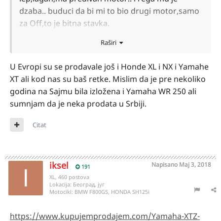
dzaba.. buduci da bi mi to bio drugi motor,samo
za Off,to je bitna stavka.
Kojih modela ima jos od 4t do 250ccm?
Raširi
U Evropi su se prodavale još i Honde XL i NX i Yamahe
XT ali kod nas su baš retke. Mislim da je pre nekoliko
godina na Sajmu bila izložena i Yamaha WR 250 ali
sumnjam da je neka prodata u Srbiji.
Citat
iksel
Napisano
Maj 3, 2018
191
XL, 460 postova
Lokacija:
Београд, југ
Motocikl:
BMW F800GS, HONDA SH125i
https://www.kupujemprodajem.com/Yamaha-XTZ-