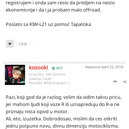
registrujem i onda sam resio da predjem na nesto
ekonomicnije i da i ja probam malo offroad.
Poslato sa KIW-L21 uz pomoć Tapatoka
Citat
kosooki
Napisano
April 25, 2018
1317
Drug član, 1665 postova
Lokacija:
Cacak
Motocikl:
XF650 Zrakoprc :)
Pazi, koji god da je razlog, volim da vidim takvu pricu,
jer mahom ljudi koji voze R ili uznapreduju do R-a ne
priznaju nista ispod u motor.
Ali, eto, izuzetka. Dobrodosao, mislim da ces otkriti
jednu potpuno novu, divnu dimenziju motociklizma.