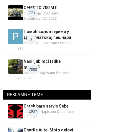
CFMOTO 700 MT
773
cika miloje
· Napisano
Septembar 27, 2023
Помоћ волонтерима у
Делиблатској пешчари
3
Pedja1971
· Napisano
Pre 20
sati
Nasi ljubimci (slike
motora)
7803
AArnold
· Napisano
Octobar
21, 2007
REKLAMNE TEME
Crash bars servis Seba
2937
seba011
· Napisano
Decembar
20, 2011
Charlie Auto-Moto delovi