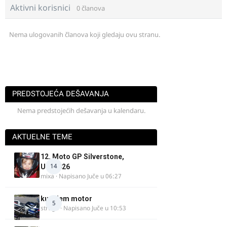
Aktivni korisnici
0 članova
Nema ulogovanih članova koji gledaju ovu stranu.
PREDSTOJEĆA DEŠAVANJA
Nema predstojećih dešavanja u kalendaru.
AKTUELNE TEME
12. Moto GP Silverstone,
14
UK, 2026
mixa
· Napisano
Juče u 06:27
kupujem motor
5
strugo
· Napisano
Juče u 10:53