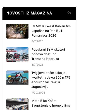
NOVOSTI IZ MAGAZINA
CFMOTO West Balkan tim
uspešan na Red Bull
Romaniacs 2026
8/7/2026
Popularni SYM skuteri
ponovo dostupni –
Trenutna isporuka
8/7/2026
Tvigijeve priče: kako je
kvalitetna Jawa 250 и 175
enduro “zalutala” u
Jugoslaviju
7/30/2026
Moto Bike Kać –
Saopštenje o Ipone uljima