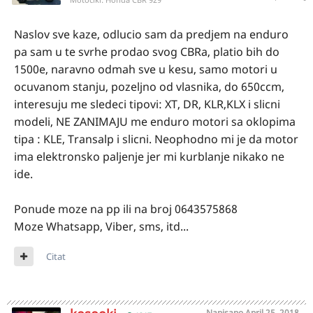
Naslov sve kaze, odlucio sam da predjem na enduro
pa sam u te svrhe prodao svog CBRa, platio bih do
1500e, naravno odmah sve u kesu, samo motori u
ocuvanom stanju, pozeljno od vlasnika, do 650ccm,
interesuju me sledeci tipovi: XT, DR, KLR,KLX i slicni
modeli, NE ZANIMAJU me enduro motori sa oklopima
tipa : KLE, Transalp i slicni. Neophodno mi je da motor
ima elektronsko paljenje jer mi kurblanje nikako ne
ide.
Ponude moze na pp ili na broj 0643575868
Moze Whatsapp, Viber, sms, itd...
Citat
Napisano
April 25, 2018