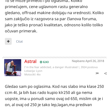
To se može primetiti i po oglasima.. Koliko
primećujem, cene uglavnom rastu generalno
gledano, offroad makine dobijaju na vrednosti. Koliko
sam zaključio iz razgovora sa par članova foruma,
jako je teško pronaći kvalitetan, odnosno kolilo toliko
očuvan primerak.
Citat
Astral
Napisano
April 26, 2018
6243
I'm the fear addicted, a danger illustrated !, 3924 postova
Lokacija:
Lyon
Motocikl:
4tx
Gledao sam po oglasima. Kod nas slabo ima klase 250
ccm 4t. Ja bih bas rado kupio klr250 ali ga nema
uopste, ima u ponudi samo ovaj od 650, mislim ok je i
on, al ovaj od 250 je tako lep,lagan,ma predivan