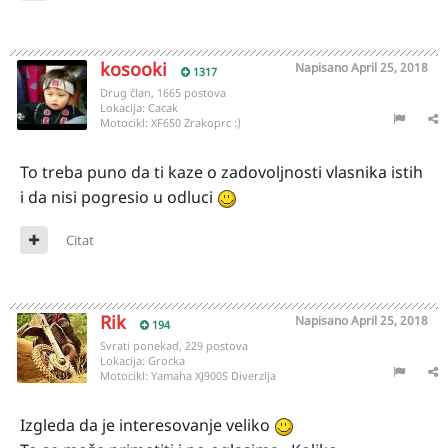
kosooki
Napisano
April 25, 2018
1317
Drug član, 1665 postova
Lokacija:
Cacak
Motocikl:
XF650 Zrakoprc :)
To treba puno da ti kaze o zadovoljnosti vlasnika istih
i da nisi pogresio u odluci
Citat
Rik
Napisano
April 25, 2018
194
Svrati ponekad, 229 postova
Lokacija:
Grocka
Motocikl:
Yamaha XJ900S Diverzija
Izgleda da je interesovanje veliko