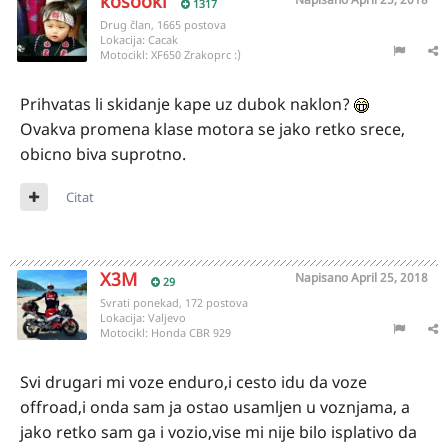
kosooki
1317
Drug član, 1665 postova
Lokacija:
Cacak
Motocikl:
XF650 Zrakoprc :)
Prihvatas li skidanje kape uz dubok naklon?
Ovakva promena klase motora se jako retko srece,
obicno biva suprotno.
Citat
X3M
Napisano
April 25, 2018
29
Svrati ponekad, 172 postova
Lokacija:
Valjevo
Motocikl:
Honda CBR 929
Svi drugari mi voze enduro,i cesto idu da voze
offroad,i onda sam ja ostao usamljen u voznjama, a
jako retko sam ga i vozio,vise mi nije bilo isplativo da