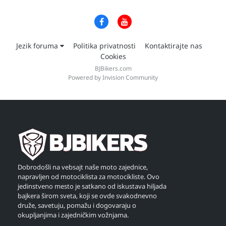
Jezik foruma
Politika privatnosti
Kontaktirajte nas
Cookies
BJBikers.com
Powered by Invision Community
Dobrodošli na vebsajt naše moto zajednice,
napravljen od motociklista za motocikliste. Ovo
jedinstveno mesto je satkano od iskustava hiljada
bajkera širom sveta, koji se ovde svakodnevno
druže, savetuju, pomažu i dogovaraju o
okupljanjima i zajedničkim vožnjama.