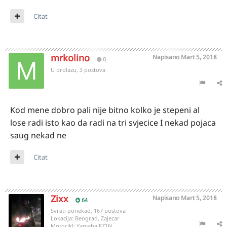
Citat
mrkolino
Napisano
Mart 5, 2018
0
U prolazu, 3 postova
Kod mene dobro pali nije bitno kolko je stepeni al
lose radi isto kao da radi na tri svjecice I nekad pojaca
saug nekad ne
Citat
Zixx
Napisano
Mart 5, 2018
64
Svrati ponekad, 167 postova
Lokacija:
Beograd, Zajecar
Motocikl:
Yamaha FZ1N