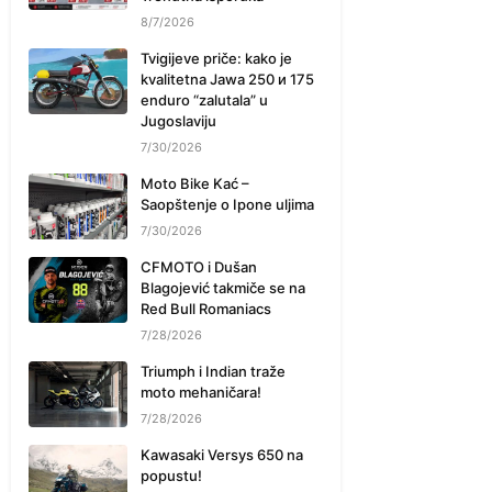
8/7/2026
Tvigijeve priče: kako je
kvalitetna Jawa 250 и 175
enduro “zalutala” u
Jugoslaviju
7/30/2026
Moto Bike Kać –
Saopštenje o Ipone uljima
7/30/2026
CFMOTO i Dušan
Blagojević takmiče se na
Red Bull Romaniacs
7/28/2026
Triumph i Indian traže
moto mehaničara!
7/28/2026
Kawasaki Versys 650 na
popustu!