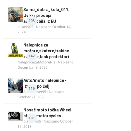
Samo_dobra_kola_011:
Uvoz i prodaja
203
automobila iz EU
Luka9905
· Napisano
Octobar 14,
2024
Nalepnice za
motore,skutere,trakice
142
za felne,tank protektori
NalepniceZaMotoreNis
· Napisano
Decembar 3, 2022
Auto/moto nalepnice -
izrada po želji
119
Alexandra995
· Napisano
Octobar 21, 2023
Nosač moto točka Wheel
chock motorcycles
181
blacksmith
· Napisano
Octobar
17, 2018