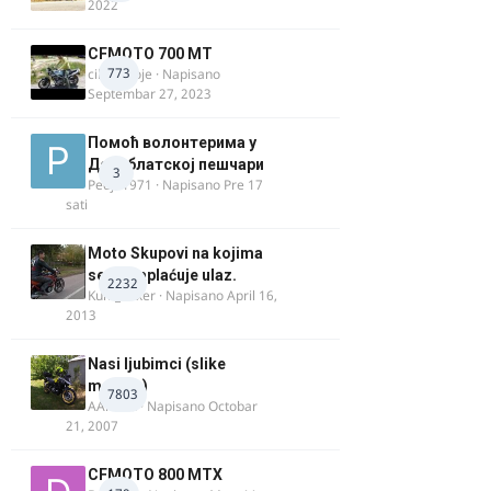
2022
CFMOTO 700 MT
773
cika miloje
· Napisano
Septembar 27, 2023
Помоћ волонтерима у
Делиблатској пешчари
3
Pedja1971
· Napisano
Pre 17
sati
Moto Skupovi na kojima
se ne naplaćuje ulaz.
2232
Kum_Mixer
· Napisano
April 16,
2013
Nasi ljubimci (slike
motora)
7803
AArnold
· Napisano
Octobar
21, 2007
CFMOTO 800 MTX