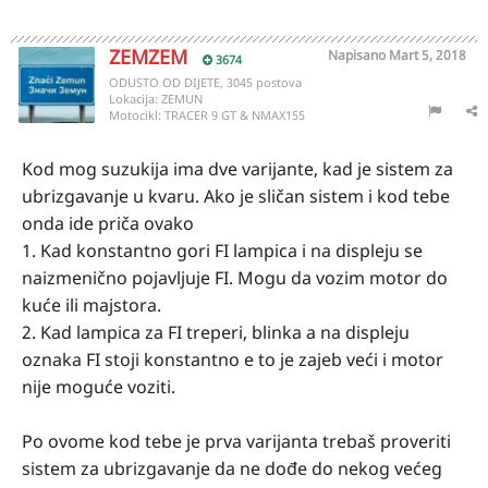
ZEMZEM
Napisano
Mart 5, 2018
3674
ODUSTO OD DIJETE, 3045 postova
Lokacija:
ZEMUN
Motocikl:
TRACER 9 GT & NMAX155
Kod mog suzukija ima dve varijante, kad je sistem za
ubrizgavanje u kvaru. Ako je sličan sistem i kod tebe
onda ide priča ovako
1. Kad konstantno gori FI lampica i na displeju se
naizmenično pojavljuje FI. Mogu da vozim motor do
kuće ili majstora.
2. Kad lampica za FI treperi, blinka a na displeju
oznaka FI stoji konstantno e to je zajeb veći i motor
nije moguće voziti.
Po ovome kod tebe je prva varijanta trebaš proveriti
sistem za ubrizgavanje da ne dođe do nekog većeg