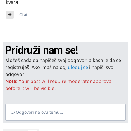
kvara
Citat
Pridruži nam se!
Možeš sada da napišeš svoj odgovor, a kasnije da se
registruješ. Ako imaš nalog,
uloguj se
i napiši svoj
odgovor.
Note:
Your post will require moderator approval
before it will be visible.
Odgovori na ovu temu...