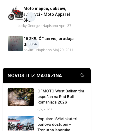
Moto majice, duksevi,
šuškavci - Moto Apparel
1
SRB
Lucky George
· Napisano
April 27
" BOKILIĆ " servis, prodaja
3364
delova
bokilic
· Napisano
Maj 29, 2011
NOVOSTI IZ MAGAZINA
CFMOTO West Balkan tim
uspešan na Red Bull
Romaniacs 2026
8/7/2026
Popularni SYM skuteri
ponovo dostupni –
Trenutna isporuka