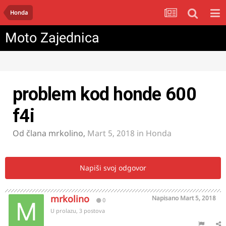
Honda
Moto Zajednica
problem kod honde 600
f4i
Od člana
mrkolino
,
Mart 5, 2018
in
Honda
Napiši svoj odgovor
mrkolino
Napisano
Mart 5, 2018
0
U prolazu, 3 postova