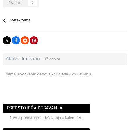
Pratioci
0
Spisak tema
Aktivni korisnici
0 članova
Nema ulogovanih članova koji gledaju ovu stranu.
PREDSTOJEĆA DEŠAVANJA
Nema predstojećih dešavanja u kalendaru.