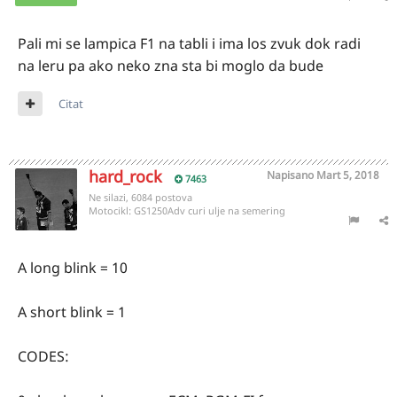
Pali mi se lampica F1 na tabli i ima los zvuk dok radi
na leru pa ako neko zna sta bi moglo da bude
Citat
hard_rock
Napisano
Mart 5, 2018
7463
Ne silazi, 6084 postova
Motocikl:
GS1250Adv curi ulje na semering
A long blink = 10
A short blink = 1
CODES: