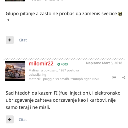
Glupo pitanje a zasto ne probas da zamenis svecice
?
Citat
milomir22
Napisano
Mart 5, 2018
4603
Malinar u pokusaju, 1937 postova
Lokacija:
Kg
Motocikl:
piaggio x9 amalfi, triumph tiger 1050
Sad htedoh da kazem FI (fuel injection), i elektronsko
ubrizgavanje zahteva odrzavanje kao i karbovi, nije
samo teraj i ne misli.
Citat