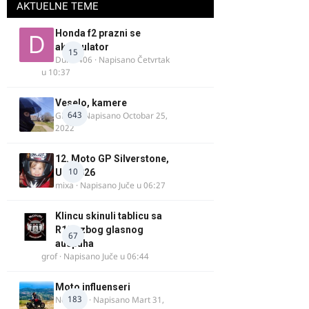
AKTUELNE TEME
Honda f2 prazni se
akomulator
15
Dule1406
· Napisano
Četvrtak
u 10:37
Veselo, kamere
643
GR 46
· Napisano
Octobar 25,
2022
12. Moto GP Silverstone,
10
UK, 2026
mixa
· Napisano
Juče u 06:27
Klincu skinuli tablicu sa
R125 zbog glasnog
67
auspuha
grof
· Napisano
Juče u 06:44
Moto influenseri
183
Nolanka
· Napisano
Mart 31,