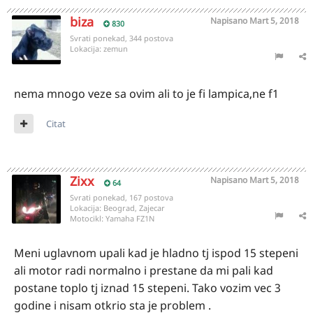
biza
Napisano
Mart 5, 2018
830
Svrati ponekad, 344 postova
Lokacija:
zemun
nema mnogo veze sa ovim ali to je fi lampica,ne f1
Citat
Zixx
Napisano
Mart 5, 2018
64
Svrati ponekad, 167 postova
Lokacija:
Beograd, Zajecar
Motocikl:
Yamaha FZ1N
Meni uglavnom upali kad je hladno tj ispod 15 stepeni
ali motor radi normalno i prestane da mi pali kad
postane toplo tj iznad 15 stepeni. Tako vozim vec 3
godine i nisam otkrio sta je problem .