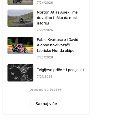
7/24/2026
Norton Atlas Apex: ime
dovoljno teško da nosi
istoriju
7/22/2026
Fabio Kvartararo i David
Alonso novi vozači
fabričke Honda ekipe
7/22/2026
Tvigijeve priče – I pad je let
7/21/2026
Osveženo u 3:36:36 PM
Saznaj više