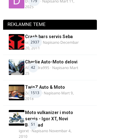
179
Duta_91
· Napisano
Mart 11,
2025
REKLAMNE TEME
Crash bars servis Seba
2937
seba011
· Napisano
Decembar
20, 2011
Charlie Auto-Moto delovi
42
Alexandra995
· Napisano
Mart
25
TwinZ Auto & Moto
1513
Zeljkamp
· Napisano
Mart 9,
2018
Moto vulkanizer i moto
servis - Igor XT, Novi
51
Beograd
igorxt
· Napisano
Novembar 4,
2010