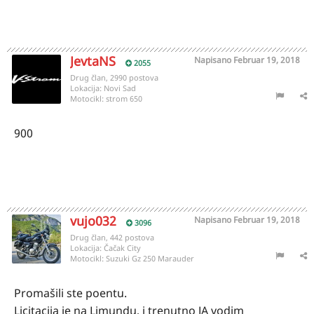
JevtaNS
Napisano
Februar 19, 2018
2055
Drug član, 2990 postova
Lokacija:
Novi Sad
Motocikl:
strom 650
900
vujo032
Napisano
Februar 19, 2018
3096
Drug član, 442 postova
Lokacija:
Čačak City
Motocikl:
Suzuki Gz 250 Marauder
Promašili ste poentu.
Licitacija je na Limundu, i trenutno JA vodim