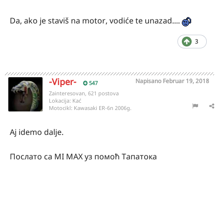
Da, ako je staviš na motor, vodiće te unazad....
3
-Viper-
Napisano
Februar 19, 2018
547
Zainteresovan, 621 postova
Lokacija:
Kać
Motocikl:
Kawasaki ER-6n 2006g.
Aj idemo dalje.
Послато са MI MAX уз помоћ Тапатока