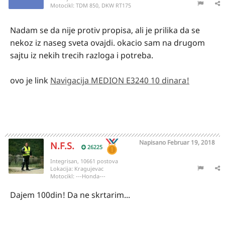
Motocikl:
TDM 850, DKW RT175
Nadam se da nije protiv propisa, ali je prilika da se
nekoz iz naseg sveta ovajdi. okacio sam na drugom
sajtu iz nekih trecih razloga i potreba.
ovo je link
Navigacija MEDION E3240 10 dinara!
Napisano
Februar 19, 2018
N.F.S.
26225
Integrisan, 10661 postova
Lokacija:
Kragujevac
Motocikl:
---Honda---
Dajem 100din! Da ne skrtarim...