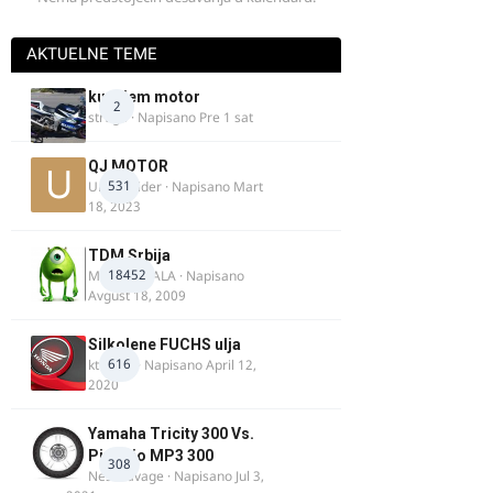
AKTUELNE TEME
kupujem motor
2
strugo
· Napisano
Pre 1 sat
QJ MOTOR
531
Urban Rider
· Napisano
Mart
18, 2023
TDM Srbija
18452
MURICAMALA
· Napisano
Avgust 18, 2009
Silkolene FUCHS ulja
616
ktm600
· Napisano
April 12,
2020
Yamaha Tricity 300 Vs.
Piaggio MP3 300
308
Nesasavage
· Napisano
Jul 3,