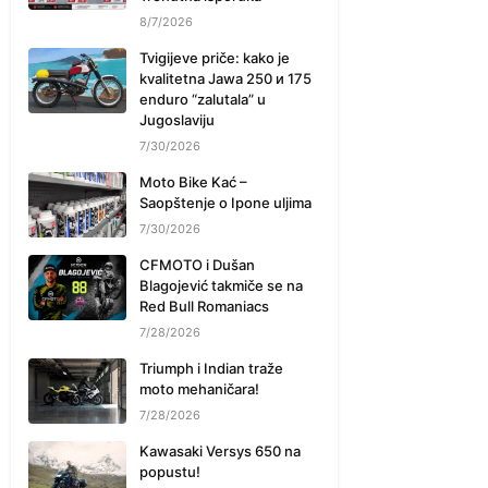
8/7/2026
Tvigijeve priče: kako je
kvalitetna Jawa 250 и 175
enduro “zalutala” u
Jugoslaviju
7/30/2026
Moto Bike Kać –
Saopštenje o Ipone uljima
7/30/2026
CFMOTO i Dušan
Blagojević takmiče se na
Red Bull Romaniacs
7/28/2026
Triumph i Indian traže
moto mehaničara!
7/28/2026
Kawasaki Versys 650 na
popustu!