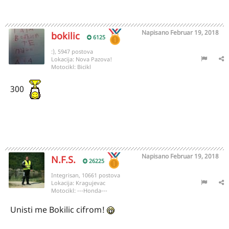
Napisano
Februar 19, 2018
bokilic
6125
:), 5947 postova
Lokacija:
Nova Pazova!
Motocikl:
Bicikl
300
Napisano
Februar 19, 2018
N.F.S.
26225
Integrisan, 10661 postova
Lokacija:
Kragujevac
Motocikl:
---Honda---
Unisti me Bokilic cifrom!