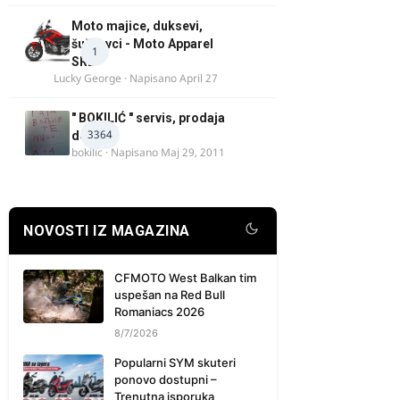
Moto majice, duksevi,
šuškavci - Moto Apparel
1
SRB
Lucky George
· Napisano
April 27
" BOKILIĆ " servis, prodaja
3364
delova
bokilic
· Napisano
Maj 29, 2011
NOVOSTI IZ MAGAZINA
CFMOTO West Balkan tim
uspešan na Red Bull
Romaniacs 2026
8/7/2026
Popularni SYM skuteri
ponovo dostupni –
Trenutna isporuka