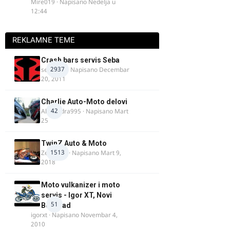
Mire019
· Napisano
Nedelja u
12:44
REKLAMNE TEME
Crash bars servis Seba
2937
seba011
· Napisano
Decembar
20, 2011
Charlie Auto-Moto delovi
42
Alexandra995
· Napisano
Mart
25
TwinZ Auto & Moto
1513
Zeljkamp
· Napisano
Mart 9,
2018
Moto vulkanizer i moto
servis - Igor XT, Novi
51
Beograd
igorxt
· Napisano
Novembar 4,
2010