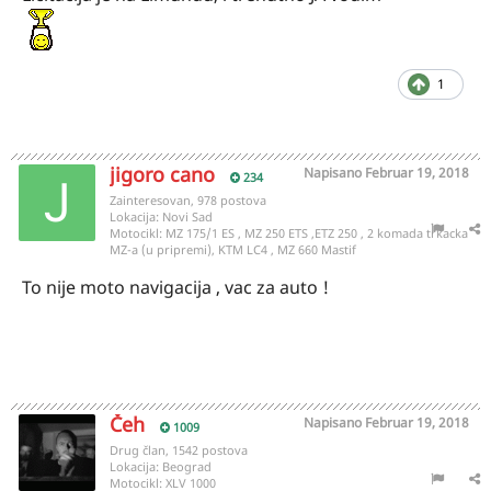
1
jigoro cano
Napisano
Februar 19, 2018
234
Zainteresovan, 978 postova
Lokacija:
Novi Sad
Motocikl:
MZ 175/1 ES , MZ 250 ETS ,ETZ 250 , 2 komada trkacka
MZ-a (u pripremi), KTM LC4 , MZ 660 Mastif
To nije moto navigacija , vac za auto !
Čeh
Napisano
Februar 19, 2018
1009
Drug član, 1542 postova
Lokacija:
Beograd
Motocikl:
XLV 1000