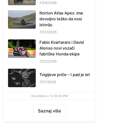
7/24/2026
Norton Atlas Apex: ime
dovoljno teško da nosi
istoriju
7/22/2026
Fabio Kvartararo i David
Alonso novi vozači
fabričke Honda ekipe
7/22/2026
Tvigijeve priče – I pad je let
7/21/2026
Osveženo u 12:34:30 PM
Saznaj više