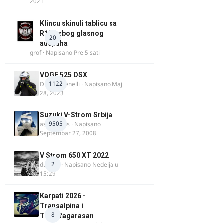
2021
Klincu skinuli tablicu sa
R125 zbog glasnog
20
auspuha
grof
· Napisano
Pre 5 sati
VOGE 525 DSX
1122
DraganBenelli
· Napisano
Maj
28, 2023
Suzuki V-Strom Srbija
9505
aspirinikus
· Napisano
Septembar 27, 2008
V Strom 650 XT 2022
2
ducans
· Napisano
Nedelja u
15:29
Karpati 2026 -
Transalpina i
8
Transfagarasan