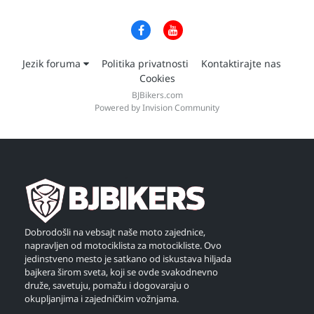
Jezik foruma
Politika privatnosti
Kontaktirajte nas
Cookies
BJBikers.com
Powered by Invision Community
Dobrodošli na vebsajt naše moto zajednice,
napravljen od motociklista za motocikliste. Ovo
jedinstveno mesto je satkano od iskustava hiljada
bajkera širom sveta, koji se ovde svakodnevno
druže, savetuju, pomažu i dogovaraju o
okupljanjima i zajedničkim vožnjama.