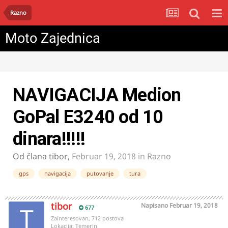
Razno
Moto Zajednica
NAVIGACIJA Medion
GoPal E3240 od 10
dinara!!!!!
Od člana
tibor
,
Februar 19, 2018
in
Razno
gps
navigacija
putovanje
tura
tibor
Napisano
Februar 19, 2018
677
Zainteresovan, 712 postova
Lokacija:
Temerin