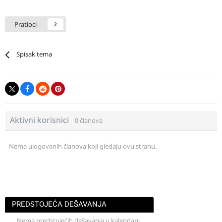
Pratioci
2
Spisak tema
Aktivni korisnici
0 članova
Nema ulogovanih članova koji gledaju ovu stranu.
PREDSTOJEĆA DEŠAVANJA
Nema predstojećih dešavanja u kalendaru.