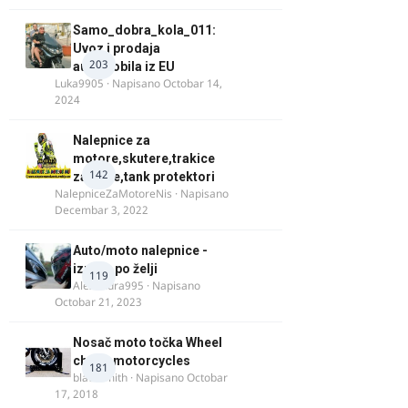
Samo_dobra_kola_011:
Uvoz i prodaja
203
automobila iz EU
Luka9905
· Napisano
Octobar 14,
2024
Nalepnice za
motore,skutere,trakice
142
za felne,tank protektori
NalepniceZaMotoreNis
· Napisano
Decembar 3, 2022
Auto/moto nalepnice -
izrada po želji
119
Alexandra995
· Napisano
Octobar 21, 2023
Nosač moto točka Wheel
chock motorcycles
181
blacksmith
· Napisano
Octobar
17, 2018