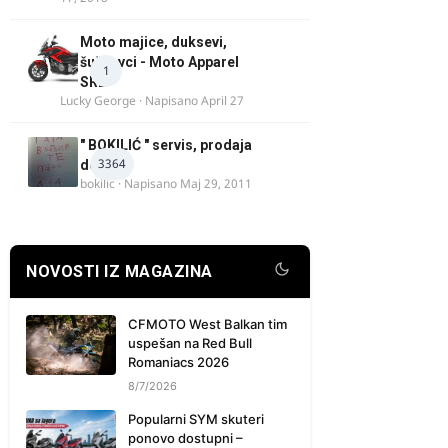
Moto majice, duksevi,
šuškavci - Moto Apparel
1
SRB
Lucky George
· Napisano
April 27
" BOKILIĆ " servis, prodaja
3364
delova
bokilic
· Napisano
Maj 29, 2011
NOVOSTI IZ MAGAZINA
CFMOTO West Balkan tim
uspešan na Red Bull
Romaniacs 2026
8/7/2026
Popularni SYM skuteri
ponovo dostupni –