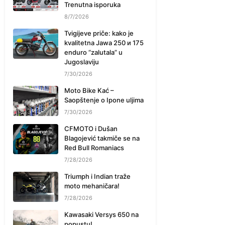
Trenutna isporuka
8/7/2026
Tvigijeve priče: kako je
kvalitetna Jawa 250 и 175
enduro “zalutala” u
Jugoslaviju
7/30/2026
Moto Bike Kać –
Saopštenje o Ipone uljima
7/30/2026
CFMOTO i Dušan
Blagojević takmiče se na
Red Bull Romaniacs
7/28/2026
Triumph i Indian traže
moto mehaničara!
7/28/2026
Kawasaki Versys 650 na
popustu!