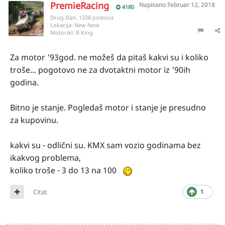
PremieRacing
Napisano
Februar 12, 2018
4180
Drug član, 1338 postova
Lokacija:
New Now
Motocikl:
B King
Za motor '93god. ne možeš da pitaš kakvi su i koliko
troše... pogotovo ne za dvotaktni motor iz '90ih
godina.
Bitno je stanje. Pogledaš motor i stanje je presudno
za kupovinu.
kakvi su - odlični su. KMX sam vozio godinama bez
ikakvog problema,
koliko troše - 3 do 13 na 100
Citat
1