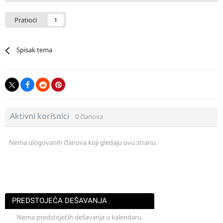
Pratioci
1
Spisak tema
Aktivni korisnici
0 članova
Nema ulogovanih članova koji gledaju ovu stranu.
PREDSTOJEĆA DEŠAVANJA
Nema predstojećih dešavanja u kalendaru.