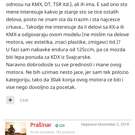
odnosu na KMX, DT, TSR itd.), ali ih ima. E sad ono sto
mene interesuje kakvo je stanje sto se tice ostalih
delova, posto ne znam sta da trazim i sta najcesce
crkava... Takodje me interesuje da li delovi sa KX-a ili
KMX-a odgovaraju ovom modelu (ne mislim na delove
motora, vec estetika, znaci plastike, zmigavci itd.)?
U fazi sam nabavke endura od 125ccm, pa ce mozda
biti lepa ponuda za KDX iz Svajcarske.
Naravno dobrodosle su sve prednosti i mane ovog
motora. Ne bih uzimao nesto jace, jer sam tek polozio
kategoriju, tako da 30ak konja ovog motora ce biti i
vise nego dovoljno za pocetak.
Citat
Prašinar
Napisano
Novembar 2, 2018
529
Svrati ponekad, 162 postova