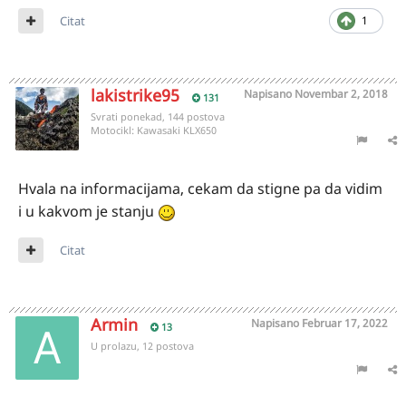
Citat
1
lakistrike95
Napisano
Novembar 2, 2018
131
Svrati ponekad, 144 postova
Motocikl:
Kawasaki KLX650
Hvala na informacijama, cekam da stigne pa da vidim
i u kakvom je stanju
Citat
Armin
Napisano
Februar 17, 2022
13
U prolazu, 12 postova