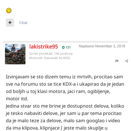
Citat
lakistrike95
Napisano
Novembar 2, 2018
131
Svrati ponekad, 144 postova
Motocikl:
Kawasaki KLX650
Izvinjavam se sto dizem temu iz mrtvih, procitao sam
sve na forumu sto se tice KDX-a i ukapirao da je jedan
od boljih u toj klasi motora, jaci ram, ogibljenje,
motor itd.
Jedina stvar sto me brine je dostupnost delova, koliko
je tesko nabaviti delove, jer sam u par tema procitao
da je malo teze za delove, malo sam googlao i video
da ima klipova, klipnjace ( jeste malo skuplje u