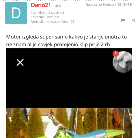
Dario21
Napisano
Februar 12, 2018
0
U prolazu, 2 postova
Lokacija:
Bosnjaci
Motocikl:
Kawasaki kdx 125
Motor izgleda super samo kakvo je stanje unutra to
ne znam al je covjek promjenio klip prije 2 rh