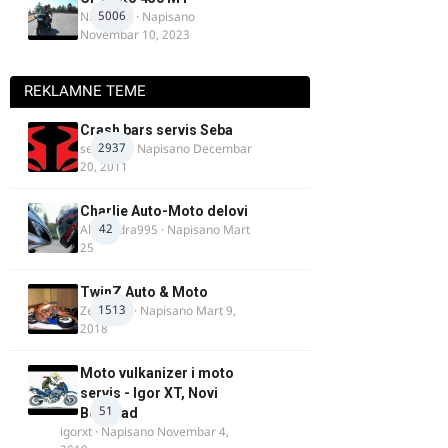
5006
NIKOLA 1
· Napisano
Novembar 10, 2023
REKLAMNE TEME
Crash bars servis Seba
2937
seba011
· Napisano
Decembar
20, 2011
Charlie Auto-Moto delovi
42
Alexandra995
· Napisano
Mart
25
TwinZ Auto & Moto
1513
Zeljkamp
· Napisano
Mart 9,
2018
Moto vulkanizer i moto
servis - Igor XT, Novi
51
Beograd
igorxt
· Napisano
Novembar 4,