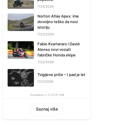
7/24/2026
Norton Atlas Apex: ime
dovoljno teško da nosi
istoriju
7/22/2026
Fabio Kvartararo i David
Alonso novi vozači
fabričke Honda ekipe
7/22/2026
Tvigijeve priče – I pad je let
7/21/2026
Osveženo u 11:21:51 AM
Saznaj više