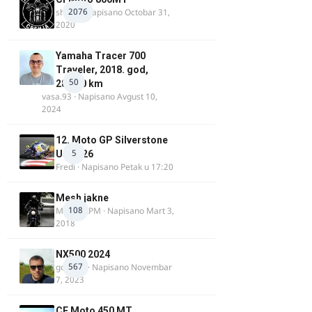
2076
shlem
· Napisano
Octobar 31,
2020
Yamaha Tracer 700
Traveler, 2018. god,
50
28.100 km
vasa.93
· Napisano
Avgust 10,
2024
12. Moto GP Silverstone
5
UK 2026
Fredi
· Napisano
Petak u 17:20
Mesh jakne
108
MostarRPM
· Napisano
Mart 3,
2018
NX500 2024
567
godovic
· Napisano
Novembar
7, 2023
CF Moto 450 MT