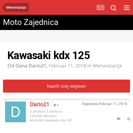
Mehanizacija
Moto Zajednica
Kawasaki kdx 125
Od člana
Dario21
,
Februar 11, 2018
in
Mehanizacija
Napiši svoj odgovor
Dario21
Napisano
Februar 11, 2018
0
U prolazu, 2 postova
Lokacija:
Bosnjaci
Motocikl:
Kawasaki kdx 125