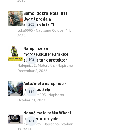
2010
Samo_dobra_kola_011:
Uvoz i prodaja
203
automobila iz EU
Luka9905
· Napisano
Octobar 14,
2024
Nalepnice za
motore,skutere,trakice
142
za felne,tank protektori
NalepniceZaMotoreNis
· Napisano
Decembar 3, 2022
Auto/moto nalepnice -
izrada po želji
119
Alexandra995
· Napisano
Octobar 21, 2023
Nosač moto točka Wheel
chock motorcycles
181
blacksmith
· Napisano
Octobar
17, 2018