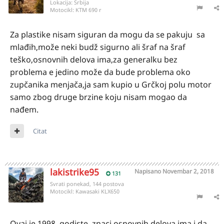
Lokacija:
Srbija
Motocikl:
KTM 690 r
Za plastike nisam siguran da mogu da se pakuju sa
mlađih,može neki budž sigurno ali šraf na šraf
teško,osnovnih delova ima,za generalku bez
problema e jedino može da bude problema oko
zupčanika menjača,ja sam kupio u Grčkoj polu motor
samo zbog druge brzine koju nisam mogao da
nađem.
Citat
lakistrike95
Napisano
Novembar 2, 2018
131
Svrati ponekad, 144 postova
Motocikl:
Kawasaki KLX650
Ovaj je 1998. godiste, znaci osnovnih delova ima i da