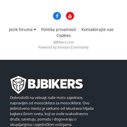
Jezik foruma
Politika privatnosti
Kontaktirajte nas
Cookies
BJBikers.com
Powered by Invision Community
Dobrodošli na vebsajt naše moto zajednice,
napravljen od motociklista za motocikliste. Ovo
jedinstveno mesto je satkano od iskustava hiljada
bajkera širom sveta, koji se ovde svakodnevno
druže, savetuju, pomažu i dogovaraju o
okupljanjima i zajedničkim vožnjama.