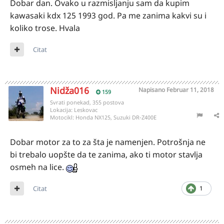
Dobar dan. Ovako u razmisljanju sam da kupim
kawasaki kdx 125 1993 god. Pa me zanima kakvi su i
koliko trose. Hvala
Citat
Nidža016
Napisano
Februar 11, 2018
159
Svrati ponekad, 355 postova
Lokacija:
Leskovac
Motocikl:
Honda NX125, Suzuki DR-Z400E
Dobar motor za to za šta je namenjen. Potrošnja ne
bi trebalo uopšte da te zanima, ako ti motor stavlja
osmeh na lice.
Citat
1