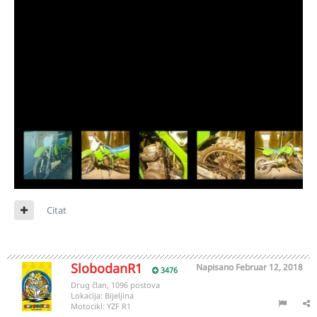
Citat
SlobodanR1
Napisano
Februar 12, 2018
3476
Drug član, 1096 postova
Lokacija:
Bijeljina
Motocikl:
YZF R1