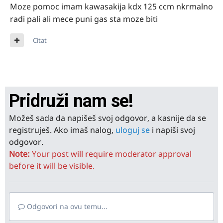
Moze pomoc imam kawasakija kdx 125 ccm nkrmalno
radi pali ali mece puni gas sta moze biti
Citat
Pridruži nam se!
Možeš sada da napišeš svoj odgovor, a kasnije da se
registruješ. Ako imaš nalog,
uloguj se
i napiši svoj
odgovor.
Note:
Your post will require moderator approval
before it will be visible.
Odgovori na ovu temu...