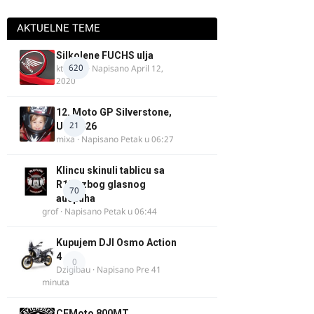
AKTUELNE TEME
Silkolene FUCHS ulja
620
ktm600
· Napisano
April 12,
2020
12. Moto GP Silverstone,
21
UK, 2026
mixa
· Napisano
Petak u 06:27
Klincu skinuli tablicu sa
R125 zbog glasnog
70
auspuha
grof
· Napisano
Petak u 06:44
Kupujem DJI Osmo Action
4
0
Dzigibau
· Napisano
Pre 41
minuta
CFMoto 800MT