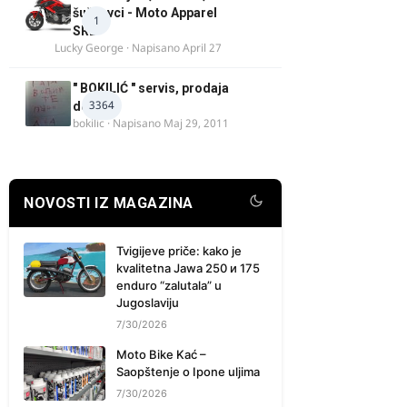
šuškavci - Moto Apparel
1
SRB
Lucky George
· Napisano
April 27
" BOKILIĆ " servis, prodaja
3364
delova
bokilic
· Napisano
Maj 29, 2011
NOVOSTI IZ MAGAZINA
Tvigijeve priče: kako je
kvalitetna Jawa 250 и 175
enduro “zalutala” u
Jugoslaviju
7/30/2026
Moto Bike Kać –
Saopštenje o Ipone uljima
7/30/2026