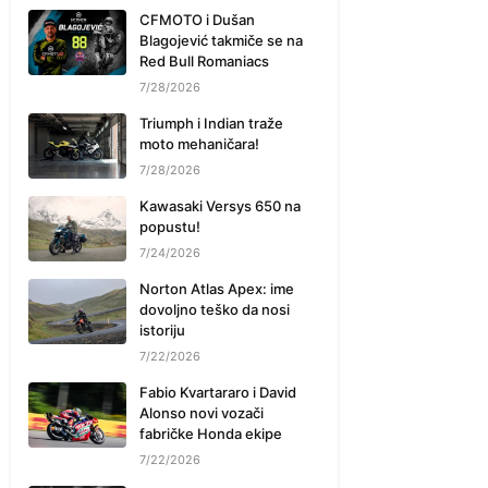
CFMOTO i Dušan
Blagojević takmiče se na
Red Bull Romaniacs
7/28/2026
Triumph i Indian traže
moto mehaničara!
7/28/2026
Kawasaki Versys 650 na
popustu!
7/24/2026
Norton Atlas Apex: ime
dovoljno teško da nosi
istoriju
7/22/2026
Fabio Kvartararo i David
Alonso novi vozači
fabričke Honda ekipe
7/22/2026