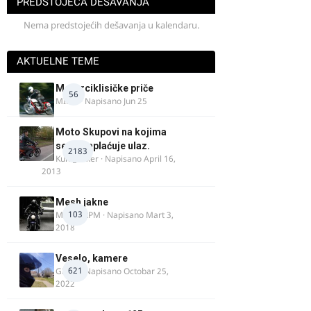
PREDSTOJEĆA DEŠAVANJA
Nema predstojećih dešavanja u kalendaru.
AKTUELNE TEME
Motorciklisičke priče
56
MIHO
· Napisano
Jun 25
Moto Skupovi na kojima
se ne naplaćuje ulaz.
2183
Kum_Mixer
· Napisano
April 16,
2013
Mesh jakne
103
MostarRPM
· Napisano
Mart 3,
2018
Veselo, kamere
621
GR 46
· Napisano
Octobar 25,
2022