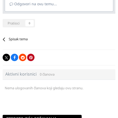
Odgovori na ovu temu...
Pratioci
0
Spisak tema
Aktivni korisnici
0 članova
Nema ulogovanih članova koji gledaju ovu stranu.