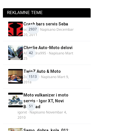
REKLAMNE TEME
Crash bars servis Seba
2937
seba011
· Napisano
Decembar
20, 2011
Charlie Auto-Moto delovi
42
Alexandra995
· Napisano
Mart
25
TwinZ Auto & Moto
1513
Zeljkamp
· Napisano
Mart 9,
2018
Moto vulkanizer i moto
servis - Igor XT, Novi
51
Beograd
igorxt
· Napisano
Novembar 4,
2010
Samo_dobra_kola_011: