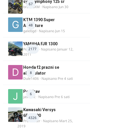
sym symphony 125 sr
67
brankoXM
· Napisano
Jun 30
KTM 1390 Super
48
Adventure
galebgd
· Napisano
Jun 15
YAMAHA FJR 1300
2177
Petartdm
· Napisano
Januar 12,
2011
Honda f2 prazni se
8
akomulator
Dule1406
· Napisano
Pre 4 sati
Pozdrav
6
jasminc
· Napisano
Pre 6 sati
Kawasaki Versys
650/1000
4326
ProMaster
· Napisano
Mart 25,
2019