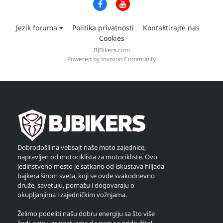
Jezik foruma
Politika privatnosti
Kontaktirajte nas
Cookies
BJBikers.com
Powered by Invision Community
Dobrodošli na vebsajt naše moto zajednice,
napravljen od motociklista za motocikliste. Ovo
jedinstveno mesto je satkano od iskustava hiljada
bajkera širom sveta, koji se ovde svakodnevno
druže, savetuju, pomažu i dogovaraju o
okupljanjima i zajedničkim vožnjama.
Želimo podeliti našu dobru energiju sa što više
ljudi, zato vas pozivamo da nam se pridružite!