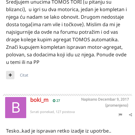
Sredjujem unucima TOMOS TORI (u pitanju su
blizanci), u igri su dva motorica, jedan je kompletan i
njega ću nadam se lako obnovit. Drugom nedostaje
dosta toga(ima ram vile i točkove). Mislim da mi je
najsigurnije da ovde na forumu potražim i od vas
drage kolege kupim agregat TOMOS automatika.
Znači kupujem kompletan ispravan motor-agregat,
polovan, sa dodacima koji idu uz njega. Ponude ovde
u temi ili na PP
Citat
boki_m
Napisano
Decembar 9, 2017
27
(promenjeno)
Svrati ponekad, 127 postova
Tesko..kad je ispravan retko izadje iz upotrbe..