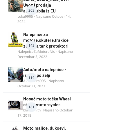
Uvoz i prodaja
203
automobila iz EU
Luka9905
· Napisano
Octobar 14,
2024
Nalepnice za
motore,skutere,trakice
142
za felne,tank protektori
NalepniceZaMotoreNis
· Napisano
Decembar 3, 2022
Auto/moto nalepnice -
izrada po želji
119
Alexandra995
· Napisano
Octobar 21, 2023
Nosač moto točka Wheel
chock motorcycles
181
blacksmith
· Napisano
Octobar
17, 2018
Moto majice, duksevi,