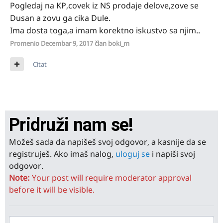
Pogledaj na KP,covek iz NS prodaje delove,zove se
Dusan a zovu ga cika Dule.
Ima dosta toga,a imam korektno iskustvo sa njim..
Promenio
Decembar 9, 2017
član boki_m
Citat
Pridruži nam se!
Možeš sada da napišeš svoj odgovor, a kasnije da se
registruješ. Ako imaš nalog,
uloguj se
i napiši svoj
odgovor.
Note:
Your post will require moderator approval
before it will be visible.