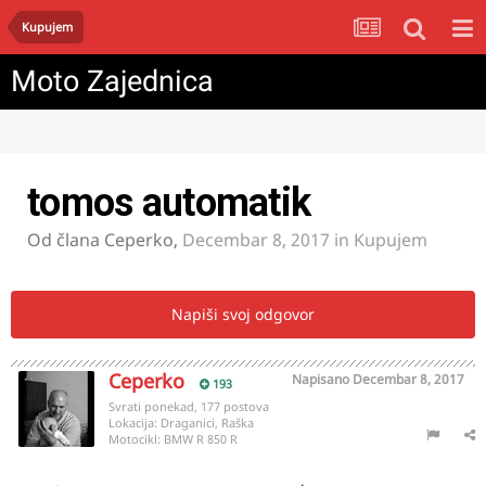
Kupujem
Moto Zajednica
tomos automatik
Od člana
Ceperko
,
Decembar 8, 2017
in
Kupujem
Napiši svoj odgovor
Ceperko
Napisano
Decembar 8, 2017
193
Svrati ponekad, 177 postova
Lokacija:
Draganici, Raška
Motocikl:
BMW R 850 R