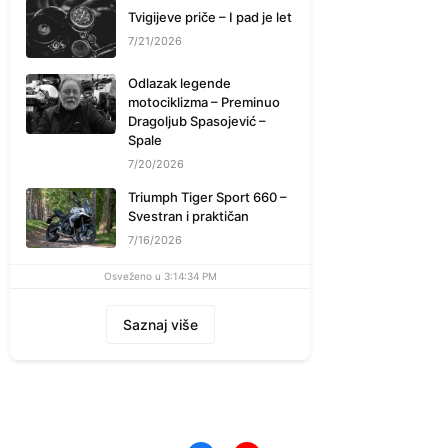
Tvigijeve priče – I pad je let
7/21/2026
Odlazak legende
motociklizma – Preminuo
Dragoljub Spasojević –
Spale
7/20/2026
Triumph Tiger Sport 660 –
Svestran i praktičan
7/16/2026
Osveženo u 3:14:34 PM
Saznaj više