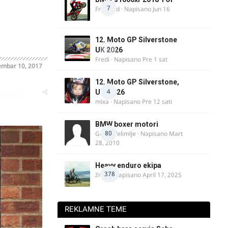
7
FreeBird
· Napisano
Jun 16
12. Moto GP Silverstone
0
UK 2026
Fredi
· Napisano
Pre 1 sat
mbar 10, 2017
12. Moto GP Silverstone,
4
oblematičan
UK, 2026
mixa
· Napisano
Pre 12 sati
BMW boxer motori
80
Guest Velimlje · Napisano
Mart
28, 2010
Heavy enduro ekipa
378
živke
· Napisano
April 17, 2025
REKLAMNE TEME