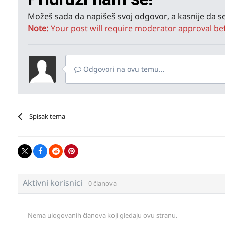
Možeš sada da napišeš svoj odgovor, a kasnije da se
Note:
Your post will require moderator approval befor
Odgovori na ovu temu...
Spisak tema
Aktivni korisnici
0 članova
Nema ulogovanih članova koji gledaju ovu stranu.