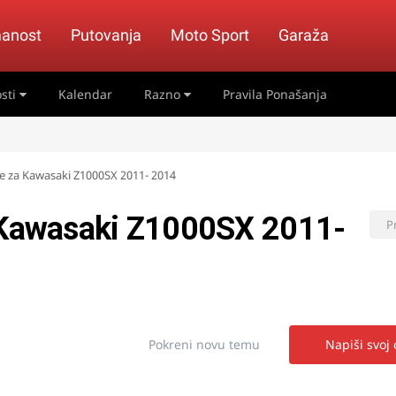
anost
Putovanja
Moto Sport
Garaža
sti
Kalendar
Razno
Pravila Ponašanja
se za Kawasaki Z1000SX 2011- 2014
a Kawasaki Z1000SX 2011-
P
Pokreni novu temu
Napiši svoj