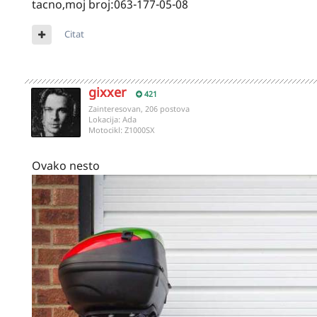
tacno,moj broj:063-177-05-08
Citat
gixxer
421
Zainteresovan, 206 postova
Lokacija:
Ada
Motocikl:
Z1000SX
Ovako nesto