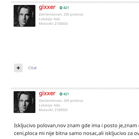
gixxer
421
Zainteresovan, 206 postova
Lokacija:
Ada
Motocikl:
Z1000SX
el: 0Iskljucivo polovan,nov znam gde ima i posto je
ceni,ploca mi i nije bitna,moze samo nosac i iskljuciv
znam sigurno,moj t63-177-05-08
Citat
gixxer
421
Zainteresovan, 206 postova
Lokacija:
Ada
Motocikl:
Z1000SX
Iskljucivo polovan,nov znam gde ima i posto je,znam
ceni,ploca mi nije bitna samo nosac,ali iskljucivo z