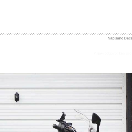
Napisano
Dece
Prijavi odgovor kao pr