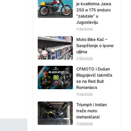
je kvalitetna Jawa
250 и 175 enduro
“zalutala” u
Jugoslaviju
7/30/2026
Moto Bike Kać –
Saopštenje o Ipone
uljima
7/30/2026
CFMOTO i Dušan
Blagojević takmiče
se na Red Bull
Romaniacs
7/28/2026
Triumph i Indian
traže moto
mehaničara!
7/28/2026