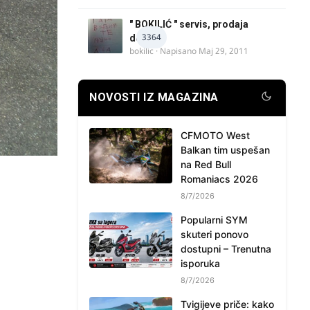
" BOKILIĆ " servis, prodaja
3364
delova
bokilic
· Napisano
Maj 29, 2011
NOVOSTI IZ MAGAZINA
CFMOTO West
Balkan tim uspešan
na Red Bull
Romaniacs 2026
8/7/2026
Popularni SYM
skuteri ponovo
dostupni – Trenutna
isporuka
8/7/2026
Tvigijeve priče: kako