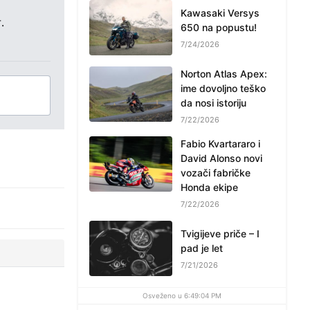
Kawasaki Versys
.
650 na popustu!
7/24/2026
Norton Atlas Apex:
ime dovoljno teško
da nosi istoriju
7/22/2026
Fabio Kvartararo i
David Alonso novi
vozači fabričke
Honda ekipe
7/22/2026
Tvigijeve priče – I
pad je let
7/21/2026
Osveženo u 6:49:04 PM