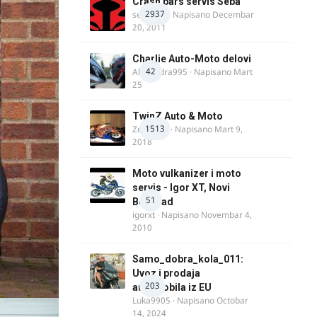
Crash bars servis Seba
2937
seba011
· Napisano
Decembar
20, 2011
Charlie Auto-Moto delovi
42
Alexandra995
· Napisano
Mart
25
TwinZ Auto & Moto
1513
Zeljkamp
· Napisano
Mart 9,
2018
Moto vulkanizer i moto
servis - Igor XT, Novi
51
Beograd
igorxt
· Napisano
Novembar 4,
2010
Samo_dobra_kola_011:
Uvoz i prodaja
203
automobila iz EU
Luka9905
· Napisano
Octobar
14, 2024