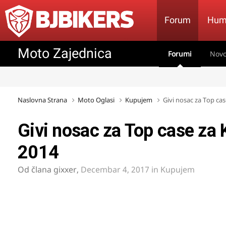
Forum
Hum
Moto Zajednica
Forumi
Novo
Naslovna Strana
Moto Oglasi
Kupujem
Givi nosac za Top ca
Givi nosac za Top case z
2014
Od člana
gixxer
,
Decembar 4, 2017
in
Kupujem