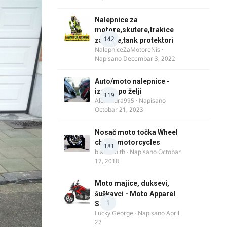
Nalepnice za
motore,skutere,trakice
142
za felne,tank protektori
NalepniceZaMotoreNis
·
Napisano
Decembar 3, 2022
Auto/moto nalepnice -
izrada po želji
119
Alexandra995
· Napisano
Octobar 21, 2023
Nosač moto točka Wheel
chock motorcycles
181
blacksmith
· Napisano
Octobar
17, 2018
Moto majice, duksevi,
šuškavci - Moto Apparel
1
SRB
Lucky George
· Napisano
April
27