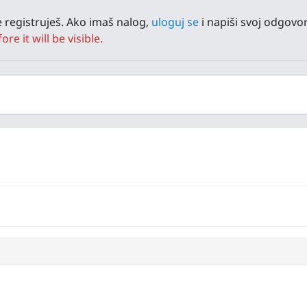
 registruješ. Ako imaš nalog,
uloguj se
i napiši svoj odgovor
e it will be visible.