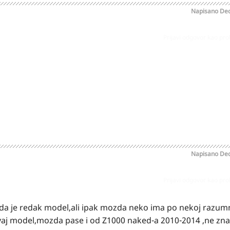
Napisano
Dec
Prijavi odgovor kao pr
,znam da je redak model,ali ipak mozda neko ima po razumno
o bas za ovaj model,mozda je isti i od Z1000 neked-a 2010 -2
Napisano
Dec
Prijavi odgovor kao pr
 da je redak model,ali ipak mozda neko ima po nekoj razum
a ovaj model,mozda pase i od Z1000 naked-a 2010-2014 ,ne zn