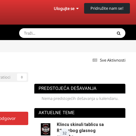
Pridružite nam se!
Ulogujte se
Sve Aktivnosti
ratioci
0
PREDSTOJEĆA DEŠAVANJA
Nema predstojećih dešavanja u kalendaru.
AKTUELNE TEME
 odgovor
Klincu skinuli tablicu sa
R125 zbog glasnog
32