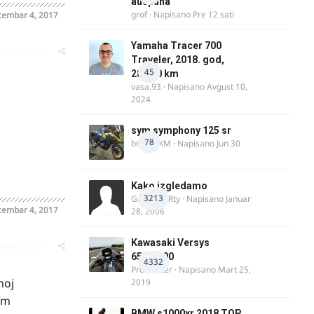
auspuha
grof
· Napisano
Pre 12 sati
embar 4, 2017
Yamaha Tracer 700
oblematičan
Traveler, 2018. god,
45
28.100 km
j
vasa.93
· Napisano
Avgust 10,
2024
014,ne
sym symphony 125 sr
78
brankoXM
· Napisano
Jun 30
Kako izgledamo
3213
Guest diRRty · Napisano
Januar
embar 4, 2017
28, 2006
Kawasaki Versys
oblematičan
650/1000
4332
ProMaster
· Napisano
Mart 25,
noj
2019
am
BMW s1000xr 2018 TOP