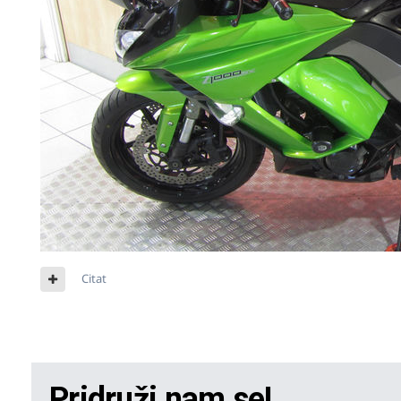
Citat
Pridruži nam se!