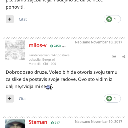
ponoviti.
Citat
1
Napisano
Novembar 10, 2017
milos-v
2450
Zainteresovan, 947 postova
Lokacija:
Beograd
Motocikl:
Cbf 1000
Dobrodosao druze. Voleo bih da otvoris svoju temu
za slike da postavis svoje radove. Ovo sto vidim iz
daljine,svidja mi se
Citat
1
Staman
Napisano
Novembar 10, 2017
717