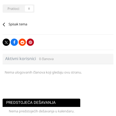
Pratioci
0
Spisak tema
Aktivni korisnici
0 članova
Nema ulogovanih članova koji gledaju ovu stranu.
PREDSTOJEĆA DEŠAVANJA
Nema predstojećih dešavanja u kalendaru.