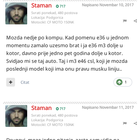
Staman
Napisano
Novembar 10, 2017
717
Svrati ponekad, 480 postova
Lokacija:
Podgorica
Motocikl:
CF MOTO 150NK
Mozda nedje po kompu. Kad pomenu e36 u jednom
momentu zamalo uzesmo brat i ja e36 m3 dolje u
kotor, davno prije jedno pet godina dolje u kotor.
Svidjao mi se taj auto. Taj i m3 e46 csl, koji je mozda
poslednji model koji ima onu pravu musku liniju..
Citat
1
Staman
Napisano
Novembar 11, 2017
717
Svrati ponekad, 480 postova
Lokacija:
Podgorica
Motocikl:
CF MOTO 150NK