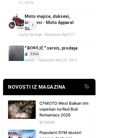
17, 2018
Moto majice, duksevi,
šuškavci - Moto Apparel
1
SRB
Lucky George
· Napisano
April 27
" BOKILIĆ " servis, prodaja
3364
delova
bokilic
· Napisano
Maj 29, 2011
NOVOSTI IZ MAGAZINA
CFMOTO West Balkan tim
uspešan na Red Bull
Romaniacs 2026
8/7/2026
Popularni SYM skuteri