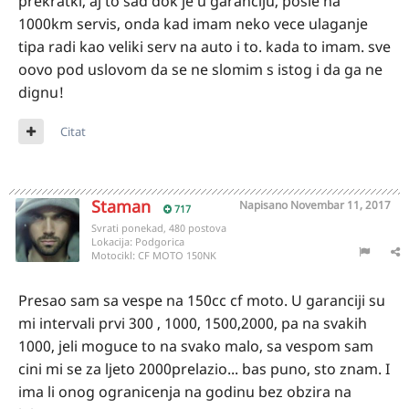
prekratki, aj to sad dok je u garanciju, posle na
1000km servis, onda kad imam neko vece ulaganje
tipa radi kao veliki serv na auto i to. kada to imam. sve
oovo pod uslovom da se ne slomim s istog i da ga ne
dignu!
Citat
Staman
Napisano
Novembar 11, 2017
717
Svrati ponekad, 480 postova
Lokacija:
Podgorica
Motocikl:
CF MOTO 150NK
Presao sam sa vespe na 150cc cf moto. U garanciji su
mi intervali prvi 300 , 1000, 1500,2000, pa na svakih
1000, jeli moguce to na svako malo, sa vespom sam
cini mi se za ljeto 2000prelazio... bas puno, sto znam. I
ima li onog ogranicenja na godinu bez obzira na