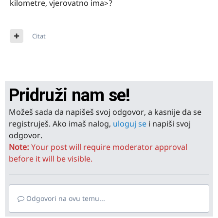
kilometre, vjerovatno ima>?
Citat
Pridruži nam se!
Možeš sada da napišeš svoj odgovor, a kasnije da se
registruješ. Ako imaš nalog,
uloguj se
i napiši svoj
odgovor.
Note:
Your post will require moderator approval
before it will be visible.
Odgovori na ovu temu...