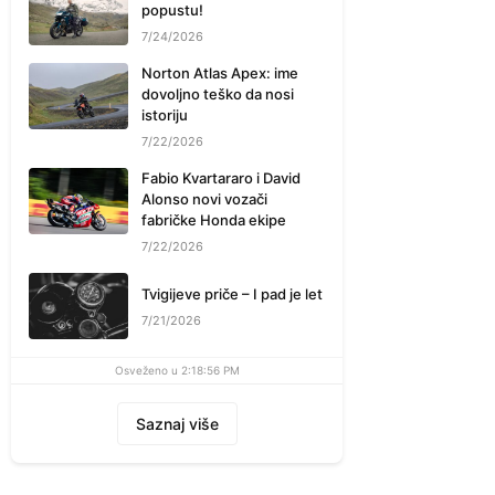
popustu!
7/24/2026
Norton Atlas Apex: ime
dovoljno teško da nosi
istoriju
7/22/2026
Fabio Kvartararo i David
Alonso novi vozači
fabričke Honda ekipe
7/22/2026
Tvigijeve priče – I pad je let
7/21/2026
Osveženo u 2:18:56 PM
Saznaj više