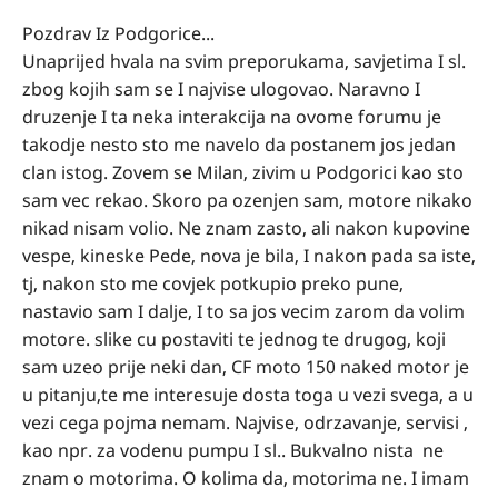
Pozdrav Iz Podgorice...
Unaprijed hvala na svim preporukama, savjetima I sl.
zbog kojih sam se I najvise ulogovao. Naravno I
druzenje I ta neka interakcija na ovome forumu je
takodje nesto sto me navelo da postanem jos jedan
clan istog. Zovem se Milan, zivim u Podgorici kao sto
sam vec rekao. Skoro pa ozenjen sam, motore nikako
nikad nisam volio. Ne znam zasto, ali nakon kupovine
vespe, kineske Pede, nova je bila, I nakon pada sa iste,
tj, nakon sto me covjek potkupio preko pune,
nastavio sam I dalje, I to sa jos vecim zarom da volim
motore. slike cu postaviti te jednog te drugog, koji
sam uzeo prije neki dan, CF moto 150 naked motor je
u pitanju,te me interesuje dosta toga u vezi svega, a u
vezi cega pojma nemam. Najvise, odrzavanje, servisi ,
kao npr. za vodenu pumpu I sl.. Bukvalno nista ne
znam o motorima. O kolima da, motorima ne. I imam