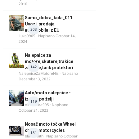
2010
Samo_dobra_kola_011:
Uvoz i prodaja
203
automobila iz EU
Luka9905
· Napisano
Octobar 14,
2024
Nalepnice za
motore,skutere,trakice
142
za felne,tank protektori
NalepniceZaMotoreNis
· Napisano
Decembar 3, 2022
Auto/moto nalepnice -
izrada po želji
119
Alexandra995
· Napisano
Octobar 21, 2023
Nosač moto točka Wheel
chock motorcycles
181
blacksmith
· Napisano
Octobar