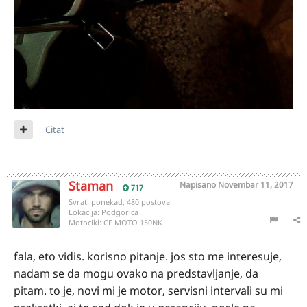
Citat
Staman
Napisano
Novembar 11, 2017
717
Svrati ponekad, 480 postova
Lokacija:
Podgorica
Motocikl:
CF MOTO 150NK
fala, eto vidis. korisno pitanje. jos sto me interesuje,
nadam se da mogu ovako na predstavljanje, da
pitam. to je, novi mi je motor, servisni intervali su mi