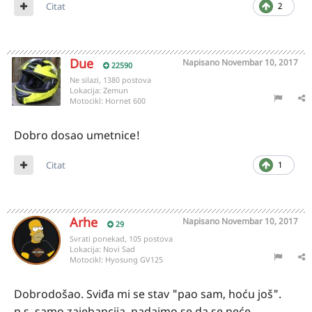
Citat
2
Due
Napisano
Novembar 10, 2017
22590
Ne silazi, 1380 postova
Lokacija:
Zemun
Motocikl:
Hornet 600
Dobro dosao umetnice!
Citat
1
Arhe
Napisano
Novembar 10, 2017
29
Svrati ponekad, 105 postova
Lokacija:
Novi Sad
Motocikl:
Hyosung GV125
Dobrodošao. Sviđa mi se stav "pao sam, hoću još".
p.s. samo zajebancija, nadajmo se da se neće