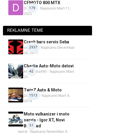
CFMOTO 800 MTX
179
Duta_91
· Napisano
Mart 11,
2025
REKLAMNE TEME
Crash bars servis Seba
2937
seba011
· Napisano
Decembar
20, 2011
Charlie Auto-Moto delovi
42
Alexandra995
· Napisano
Mart
25
TwinZ Auto & Moto
1513
Zeljkamp
· Napisano
Mart 9,
2018
Moto vulkanizer i moto
servis - Igor XT, Novi
51
Beograd
igorxt
· Napisano
Novembar 4,