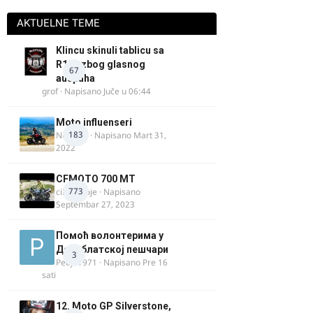
AKTUELNE TEME
Klincu skinuli tablicu sa
R125 zbog glasnog
67
auspuha
grof
· Napisano
Juče u 06:44
Moto influenseri
183
Nolanka
· Napisano
Mart 31,
2022
CFMOTO 700 MT
773
cika miloje
· Napisano
Septembar 27, 2023
Помоћ волонтерима у
Делиблатској пешчари
3
Pedja1971
· Napisano
Pre 16
sati
12. Moto GP Silverstone,