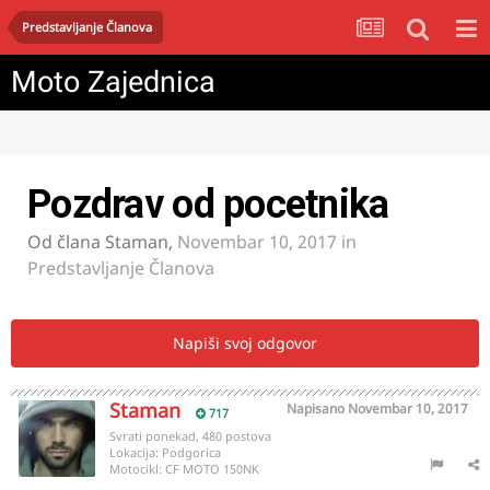
Predstavljanje Članova
Moto Zajednica
Pozdrav od pocetnika
Od člana
Staman
,
Novembar 10, 2017
in
Predstavljanje Članova
Napiši svoj odgovor
Staman
Napisano
Novembar 10, 2017
717
Svrati ponekad, 480 postova
Lokacija:
Podgorica
Motocikl:
CF MOTO 150NK