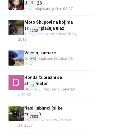
9
UK, 2026
mixa
· Napisano
Juče u 06:27
Moto Skupovi na kojima
se ne naplaćuje ulaz.
2232
Kum_Mixer
· Napisano
April 16,
2013
Veselo, kamere
642
GR 46
· Napisano
Octobar 25,
2022
Honda f2 prazni se
akomulator
12
Dule1406
· Napisano
Četvrtak
u 10:37
Nasi ljubimci (slike
motora)
7803
AArnold
· Napisano
Octobar
21, 2007