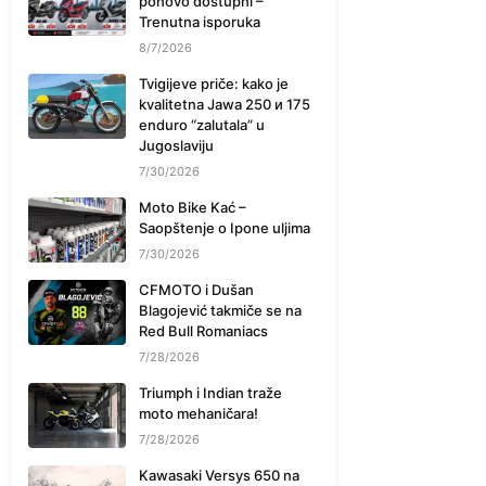
ponovo dostupni –
Trenutna isporuka
8/7/2026
Tvigijeve priče: kako je
kvalitetna Jawa 250 и 175
enduro “zalutala” u
Jugoslaviju
7/30/2026
Moto Bike Kać –
Saopštenje o Ipone uljima
7/30/2026
CFMOTO i Dušan
Blagojević takmiče se na
Red Bull Romaniacs
7/28/2026
Triumph i Indian traže
moto mehaničara!
7/28/2026
Kawasaki Versys 650 na