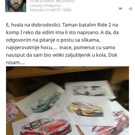
Svrati ponekad, 480 postova
Lokacija:
Podgorica
Motocikl:
CF MOTO 150NK
E, hvala na dobrodoslici. Taman batalim Ride 2 na
komp I reko da vidim ima li sto napisano. A da, da
odgovorim na pitanje o postu sa slikama,
najvjerovatnije hocu.... inace, pomenut cu samo
nausput da sam bio veliki zaljubljenik u kola. Dok
nisam....