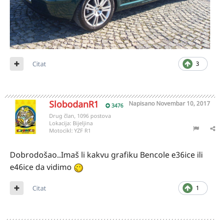
Citat
3
SlobodanR1
Napisano
Novembar 10, 2017
3476
Drug član, 1096 postova
Lokacija:
Bijeljina
Motocikl:
YZF R1
Dobrodošao..Imaš li kakvu grafiku Bencole e36ice ili
e46ice da vidimo
Citat
1