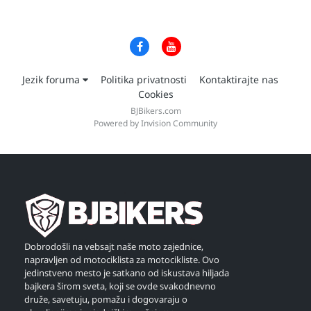
Jezik foruma
Politika privatnosti
Kontaktirajte nas
Cookies
BJBikers.com
Powered by Invision Community
Dobrodošli na vebsajt naše moto zajednice,
napravljen od motociklista za motocikliste. Ovo
jedinstveno mesto je satkano od iskustava hiljada
bajkera širom sveta, koji se ovde svakodnevno
druže, savetuju, pomažu i dogovaraju o