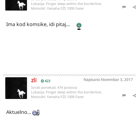
Lokacija:
Finger deep within the borderline.
Motocikl:
Yamaha FZS 1000 Fazer
Ima kod komsike, idi pitaj...
zli
Napisano
Novembar 3, 2017
423
Svrati ponekad, 474 postova
Lokacija:
Finger deep within the borderline.
Motocikl:
Yamaha FZS 1000 Fazer
Aktuelno...