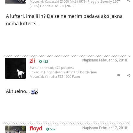
Motocikl:
Kawasaki Z1000 Mk2 (1979) Piaggio Beverly 250
(2005) Honda ADV 350 (2025)
A lufteri, ima li ih? Da se ne merim badava ako jakna
nema luftere...
zli
Napisano
Februar 15, 2018
423
Svrati ponekad, 474 postova
Lokacija:
Finger deep within the borderline.
Motocikl:
Yamaha FZS 1000 Fazer
Aktuelno...
floyd
Napisano
Februar 17, 2018
552