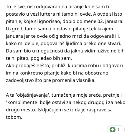
To je sve, nisi odgovarao na pitanje koje sam ti
postavio u vezi luftera ni tamo ni ovde. A ovde si isto
pitanje, koje si ignorisao, dobio od mene 02. januara.
Uzgred, tamo sam ti postavio pitanje tek krajem
januara jer te ovde očigledno mrzi da odgovaraš ili,
kako mi deluje, odgovaraš ljudima preko one stvari.
Da sam bio u mogućnosti da jaknu vidim uživo ne bih
te ni pitao, pogledao bih sam.
Ako prodaješ nešto, približi kupcima robu i odgovori
im na konkretno pitanje kako bi na obostrano
zadovoljstvo što pre promenila vlasnika.
A ta 'objašnjavanja', tumačenja moje sreće, pretnje i
'komplimente' bolje ostavi za nekog drugog i za neko
drugo mesto. Isključujem se iz dalje rasprave sa
tobom.
7