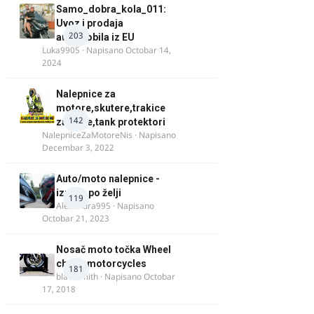
Samo_dobra_kola_011:
Uvoz i prodaja
203
automobila iz EU
Luka9905
· Napisano
Octobar 14,
2024
Nalepnice za
motore,skutere,trakice
142
za felne,tank protektori
NalepniceZaMotoreNis
· Napisano
Decembar 3, 2022
Auto/moto nalepnice -
izrada po želji
119
Alexandra995
· Napisano
Octobar 21, 2023
Nosač moto točka Wheel
chock motorcycles
181
blacksmith
· Napisano
Octobar
17, 2018