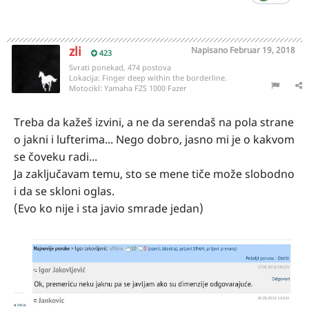
zli
Napisano
Februar 19, 2018
423
Svrati ponekad, 474 postova
Lokacija:
Finger deep within the borderline.
Motocikl:
Yamaha FZS 1000 Fazer
Treba da kažeš izvini, a ne da serendaš na pola strane
o jakni i lufterima... Nego dobro, jasno mi je o kakvom
se čoveku radi...
Ja zaključavam temu, sto se mene tiče može slobodno
i da se skloni oglas.
(Evo ko nije i sta javio smrade jedan)