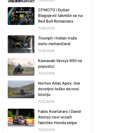
7/30/2026
CFMOTO i Dušan
Blagojević takmiče se na
Red Bull Romaniacs
7/28/2026
Triumph i Indian traže
moto mehaničara!
7/28/2026
Kawasaki Versys 650 na
popustu!
7/24/2026
Norton Atlas Apex: ime
dovoljno teško da nosi
istoriju
7/22/2026
Fabio Kvartararo i David
Alonso novi vozači
fabričke Honda ekipe
7/22/2026