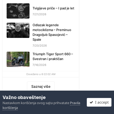
Tvigijeve priče – I pad je let
7/21/2026
Odlazak legende
motociklizma – Preminuo
Dragoljub Spasojević –
Spale
7/20/2026
Triumph Tiger Sport 660 –
Svestran i praktičan
7/16/2026
Osveženo u 6:22:02 AM
Saznaj više
Važno obaveštenje
I accept
Nastavkom korišćenja ovog sajta prihvatate
Pravila
korišćenja