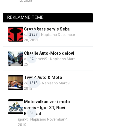
12, 2025
REKLAMNE TEME
Crash bars servis Seba
2937
seba011
· Napisano
Decembar
20, 2011
Charlie Auto-Moto delovi
42
Alexandra995
· Napisano
Mart
25
TwinZ Auto & Moto
1513
Zeljkamp
· Napisano
Mart 9,
2018
Moto vulkanizer i moto
servis - Igor XT, Novi
51
Beograd
igorxt
· Napisano
Novembar 4,
2010