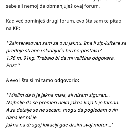
sebe ali nemoj da obmanjuješ ovaj forum.
Kad već pominješ drugi forum, evo šta sam te pitao
na KP:
''Zainteresovan sam za ovu jaknu. Ima li zip-luftere sa
prednje strane i skidajuću termo-postavu?
1.76 m, 91kg. Trebalo bi da mi veličina odgovara.
Pozz''
A evo i šta si mi tamo odgovorio:
''Mislim da ti je jakna mala, ali nisam siguran...
Najbolje da se premeri neka jakna koja ti je taman.
A za detalje se ne secam, mogu da pogledam ovih
dana jer mi je
jakna na drugoj lokaciji gde drzim svoj motor...''