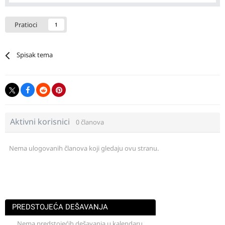
Pratioci
1
Spisak tema
Aktivni korisnici
0 članova
Nema ulogovanih članova koji gledaju ovu stranu.
PREDSTOJEĆA DEŠAVANJA
Nema predstojećih dešavanja u kalendaru.