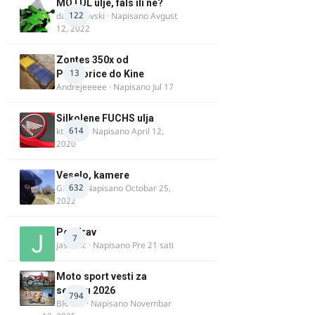
MOTUL ulje, fals ili ne?
122
dalipopovski
· Napisano
Avgust
12, 2022
Zontes 350x od
13
Podgorice do Kine
Andrejeeeee
· Napisano
Jul 17
Silkolene FUCHS ulja
614
ktm600
· Napisano
April 12,
2020
Veselo, kamere
632
GR 46
· Napisano
Octobar 25,
2022
Pozdrav
7
jasminc
· Napisano
Pre 21 sati
Moto sport vesti za
sezonu 2026
794
BRACO
· Napisano
Novembar