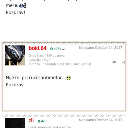
mere.
Pozdrav!
boki.64
Napisano
Octobar 24, 2017
1973
Drug član, 1856 postova
Lokacija:
NBgd
Motocikl:
Triumph Tiger 1050, Medlay 150
Nije mi pri ruci santimetar...
Pozdrav
zli
Napisano
Octobar 24, 2017
423
Svrati ponekad, 474 postova