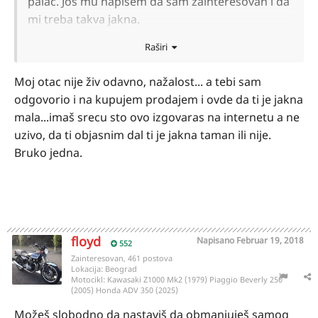
palac. Još mu napišem da sam zainteresovan i da
mi treba takva jakna.
Pa, što se mene tiče, prodaj tati svome jaknu
Raširi
prijatelju...
Moj otac nije živ odavno, nažalost... a tebi sam
odgovorio i na kupujem prodajem i ovde da ti je jakna
mala...imaš srecu sto ovo izgovaras na internetu a ne
uzivo, da ti objasnim dal ti je jakna taman ili nije.
Bruko jedna.
floyd
Napisano
Februar 19, 2018
552
Zainteresovan, 461 postova
Lokacija:
Beograd
Motocikl:
Kawasaki Z1000 Mk2 (1979) Piaggio Beverly 250
(2005) Honda ADV 350 (2025)
Možeš slobodno da nastaviš da obmanjuješ samog