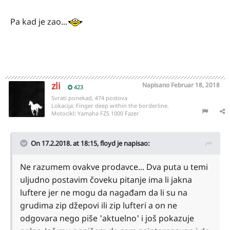
Pa kad je zao...
zli
Napisano
Februar 18, 2018
423
Svrati ponekad, 474 postova
Lokacija:
Finger deep within the borderline.
Motocikl:
Yamaha FZS 1000 Fazer
On 17.2.2018. at 18:15,
floyd
je napisao:
Ne razumem ovakve prodavce... Dva puta u temi
uljudno postavim čoveku pitanje ima li jakna
luftere jer ne mogu da nagađam da li su na
grudima zip džepovi ili zip lufteri a on ne
odgovara nego piše 'aktuelno' i još pokazuje