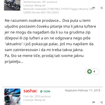
Zainteresovan, 461 postova
Lokacija:
Beograd
Motocikl:
Kawasaki Z1000 Mk2 (1979) Piaggio Beverly 250
(2005) Honda ADV 350 (2025)
Ne razumem ovakve prodavce... Dva puta u temi
uljudno postavim čoveku pitanje ima li jakna luftere
jer ne mogu da nagađam da li su na grudima zip
džepovi ili zip lufteri a on ne odgovara nego piše
'aktuelno' i još pokazuje palac. Još mu napišem da
sam zainteresovan i da mi treba takva jakna.
Pa, što se mene tiče, prodaj tati svome jaknu
prijatelju...
4
sashac
Napisano
Februar 17, 2018
16284
Cool tip, 3255 postova
Lokacija:
Beograd