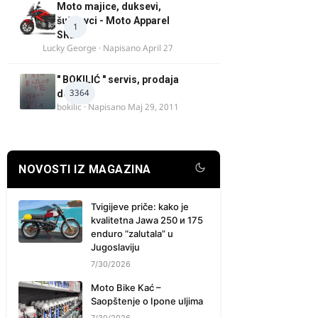
Moto majice, duksevi,
šuškavci - Moto Apparel
1
SRB
Lucky George
· Napisano
April 27
" BOKILIĆ " servis, prodaja
3364
delova
bokilic
· Napisano
Maj 29, 2011
NOVOSTI IZ MAGAZINA
Tvigijeve priče: kako je
kvalitetna Jawa 250 и 175
enduro “zalutala” u
Jugoslaviju
7/30/2026
Moto Bike Kać –
Saopštenje o Ipone uljima