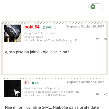
1
boki.64
Napisano
Octobar 24, 2017
1973
Drug član, 1856 postova
Lokacija:
NBgd
Motocikl:
Triumph Tiger 1050, Medlay 150
A, sta pise na jakni, koja je velicina?
zli
Napisano
Octobar 24, 2017
423
Svrati ponekad, 474 postova
Lokacija:
Finger deep within the borderline.
Motocikl:
Yamaha FZS 1000 Fazer
Nije mi pri ruci ali je S-M... Najbolje da se prate date