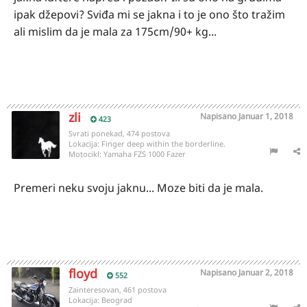
ipak džepovi? Sviđa mi se jakna i to je ono što tražim
ali mislim da je mala za 175cm/90+ kg...
zli
Napisano
Januar 1, 2018
423
Svrati ponekad, 474 postova
Lokacija:
Finger deep within the borderline.
Motocikl:
Yamaha FZS 1000 Fazer
Premeri neku svoju jaknu... Moze biti da je mala.
floyd
Napisano
Januar 2, 2018
552
Zainteresovan, 461 postova
Lokacija:
Beograd