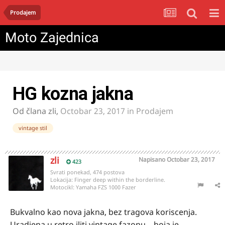
Prodajem
Moto Zajednica
HG kozna jakna
Od člana
zli
,
Octobar 23, 2017
in
Prodajem
vintage stil
zli
Napisano
Octobar 23, 2017
423
Svrati ponekad, 474 postova
Lokacija:
Finger deep within the borderline.
Motocikl:
Yamaha FZS 1000 Fazer
Bukvalno kao nova jakna, bez tragova koriscenja.
Uradjena u retro iliti vintage fazonu ...boja je