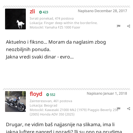
zli
Napisano
Decembar 28, 2017
423
Svrati ponekad, 474 postova
Lokacija:
Finger deep within the borderline.
Motocikl:
Yamaha FZS 1000 Fazer
Aktuelno i fiksno... Moram da naglasim zbog
neozbiljnih ponuda.
Jakna vredi svaki dinar - evro...
floyd
Napisano
Januar 1, 2018
552
Zainteresovan, 461 postova
Lokacija:
Beograd
Motocikl:
Kawasaki Z1000 Mk2 (1979) Piaggio Beverly 250
(2005) Honda ADV 350 (2025)
Drugar, ne vidim baš najjasnije na slikama, ima li
jakna luftere napred i pozadi? Ili su ono na grudima