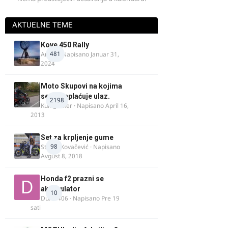
AKTUELNE TEME
Kove 450 Rally
481
AnteK
· Napisano
Januar 31,
2024
Moto Skupovi na kojima
se ne naplaćuje ulaz.
2198
Kum_Mixer
· Napisano
April 16,
2013
Set za krpljenje gume
98
Stefan Kovačević
· Napisano
Avgust 8, 2018
Honda f2 prazni se
akomulator
10
Dule1406
· Napisano
Pre 19
sati