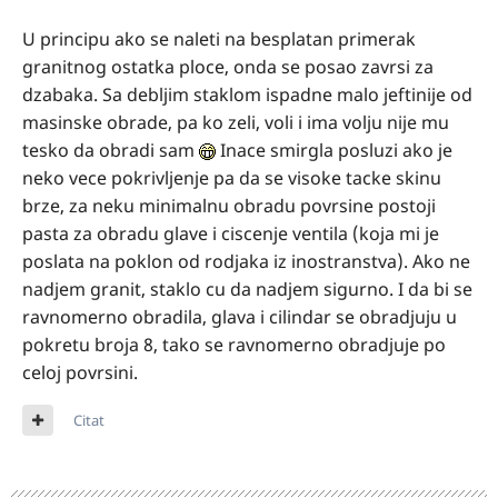
U principu ako se naleti na besplatan primerak
granitnog ostatka ploce, onda se posao zavrsi za
dzabaka. Sa debljim staklom ispadne malo jeftinije od
masinske obrade, pa ko zeli, voli i ima volju nije mu
tesko da obradi sam
Inace smirgla posluzi ako je
neko vece pokrivljenje pa da se visoke tacke skinu
brze, za neku minimalnu obradu povrsine postoji
pasta za obradu glave i ciscenje ventila (koja mi je
poslata na poklon od rodjaka iz inostranstva). Ako ne
nadjem granit, staklo cu da nadjem sigurno. I da bi se
ravnomerno obradila, glava i cilindar se obradjuju u
pokretu broja 8, tako se ravnomerno obradjuje po
celoj povrsini.
Citat