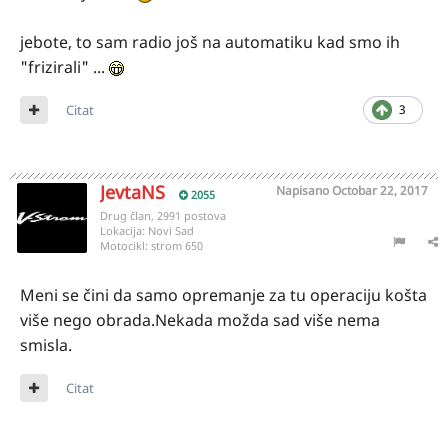
jebote, to sam radio još na automatiku kad smo ih
"frizirali" ...
Citat
3
JevtaNS
Napisano
Octobar 22, 2017
2055
Drug član, 2991 postova
Lokacija:
Novi Sad
Motocikl:
strom 650
Meni se čini da samo opremanje za tu operaciju košta
više nego obrada.Nekada možda sad više nema
smisla.
Citat