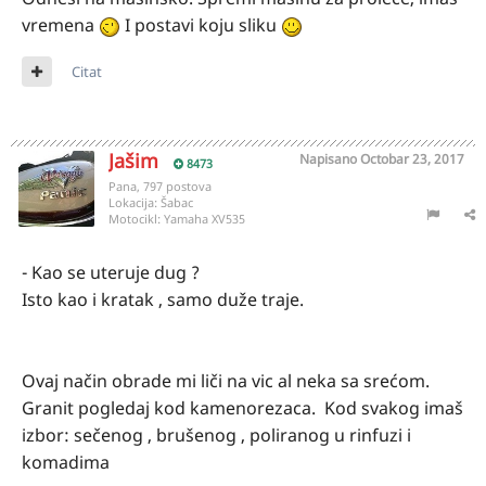
vremena
I postavi koju sliku
Citat
Jašim
Napisano
Octobar 23, 2017
8473
Pana, 797 postova
Lokacija:
Šabac
Motocikl:
Yamaha XV535
- Kao se uteruje dug ?
Isto kao i kratak , samo duže traje.
Ovaj način obrade mi liči na vic al neka sa srećom.
Granit pogledaj kod kamenorezaca. Kod svakog imaš
izbor: sečenog , brušenog , poliranog u rinfuzi i
komadima