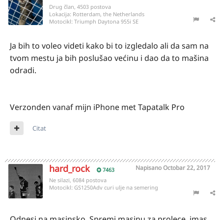
Drug član, 4503 postova
Lokacija:
Rotterdam, the Netherlands
Motocikl:
Triumph Daytona 955i SE
Ja bih to voleo videti kako bi to izgledalo ali da sam na
tvom mestu ja bih poslušao većinu i dao da to mašina
odradi.
Verzonden vanaf mijn iPhone met Tapatalk Pro
Citat
hard_rock
Napisano
Octobar 22, 2017
7463
Ne silazi, 6084 postova
Motocikl:
GS1250Adv curi ulje na semering
Odnesi na masinsko. Spremi masinu za prolece, imas