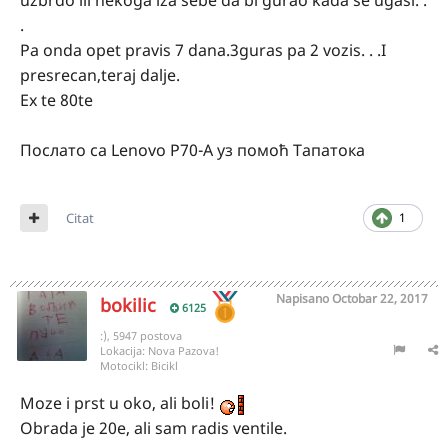
uzbrdo ili nekoga iza sebe da bi gurao kada se ugasi. .
.
Pa onda opet pravis 7 dana.3guras pa 2 vozis. . .I
presrecan,teraj dalje.
Ex te 80te
Послато са Lenovo P70-A уз помоћ Тапатока
Citat
1
Napisano
Octobar 22, 2017
bokilic
6125
:), 5947 postova
Lokacija:
Nova Pazova!
Motocikl:
Bicikl
Moze i prst u oko, ali boli!
Obrada je 20e, ali sam radis ventile.