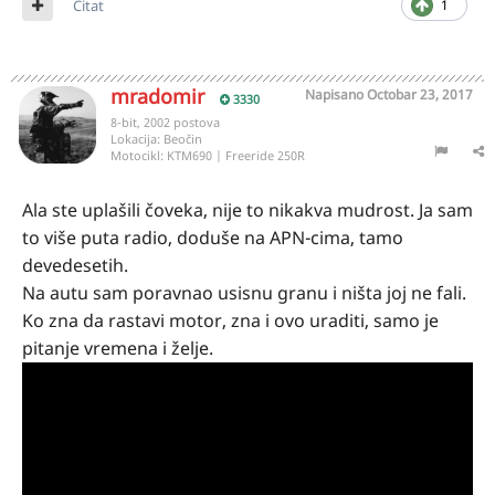
Citat
1
mradomir
Napisano
Octobar 23, 2017
3330
8-bit, 2002 postova
Lokacija:
Beočin
Motocikl:
KTM690 | Freeride 250R
Ala ste uplašili čoveka, nije to nikakva mudrost. Ja sam
to više puta radio, doduše na APN-cima, tamo
devedesetih.
Na autu sam poravnao usisnu granu i ništa joj ne fali.
Ko zna da rastavi motor, zna i ovo uraditi, samo je
pitanje vremena i želje.