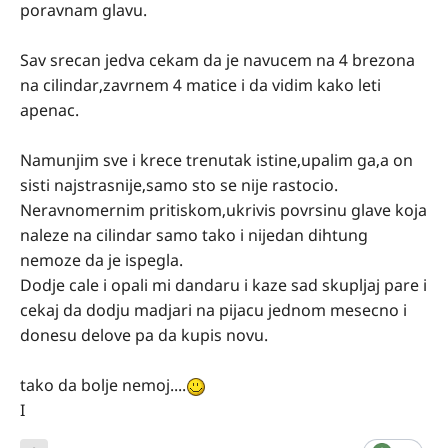
poravnam glavu.
Sav srecan jedva cekam da je navucem na 4 brezona
na cilindar,zavrnem 4 matice i da vidim kako leti
apenac.
Namunjim sve i krece trenutak istine,upalim ga,a on
sisti najstrasnije,samo sto se nije rastocio.
Neravnomernim pritiskom,ukrivis povrsinu glave koja
naleze na cilindar samo tako i nijedan dihtung
nemoze da je ispegla.
Dodje cale i opali mi dandaru i kaze sad skupljaj pare i
cekaj da dodju madjari na pijacu jednom mesecno i
donesu delove pa da kupis novu.
tako da bolje nemoj....
I