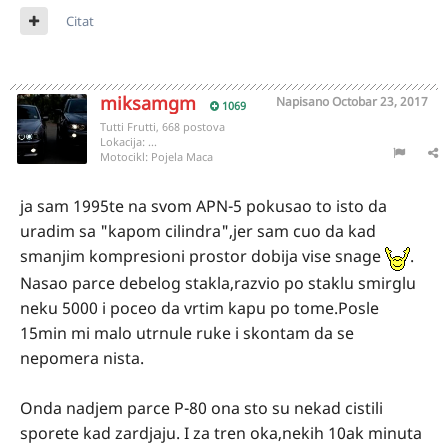
Citat
miksamgm
Napisano
Octobar 23, 2017
1069
Tutti Frutti, 668 postova
Lokacija:
...
Motocikl:
Pojela Maca
ja sam 1995te na svom APN-5 pokusao to isto da
uradim sa "kapom cilindra",jer sam cuo da kad
smanjim kompresioni prostor dobija vise snage
.
Nasao parce debelog stakla,razvio po staklu smirglu
neku 5000 i poceo da vrtim kapu po tome.Posle
15min mi malo utrnule ruke i skontam da se
nepomera nista.
Onda nadjem parce P-80 ona sto su nekad cistili
sporete kad zardjaju. I za tren oka,nekih 10ak minuta