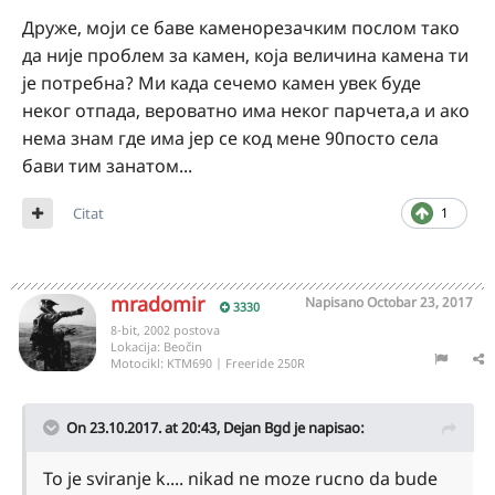
Друже, моји се баве каменорезачким послом тако
да није проблем за камен, која величина камена ти
је потребна? Ми када сечемо камен увек буде
неког отпада, вероватно има неког парчета,а и ако
нема знам где има јер се код мене 90посто села
бави тим занатом...
Citat
1
mradomir
Napisano
Octobar 23, 2017
3330
8-bit, 2002 postova
Lokacija:
Beočin
Motocikl:
KTM690 | Freeride 250R
On 23.10.2017. at 20:43,
Dejan Bgd
je napisao:
To je sviranje k.... nikad ne moze rucno da bude