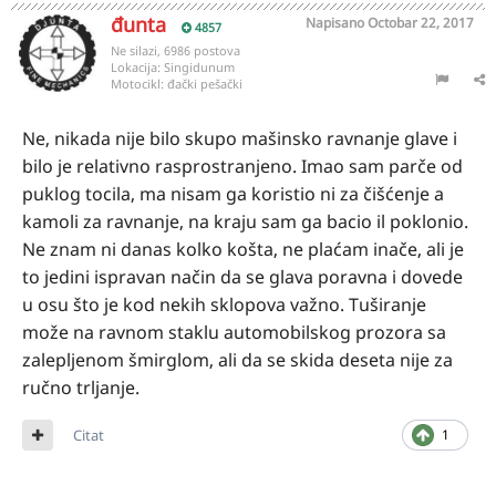
đunta
Napisano
Octobar 22, 2017
4857
Ne silazi, 6986 postova
Lokacija:
Singidunum
Motocikl:
đački pešački
Ne, nikada nije bilo skupo mašinsko ravnanje glave i
bilo je relativno rasprostranjeno. Imao sam parče od
puklog tocila, ma nisam ga koristio ni za čišćenje a
kamoli za ravnanje, na kraju sam ga bacio il poklonio.
Ne znam ni danas kolko košta, ne plaćam inače, ali je
to jedini ispravan način da se glava poravna i dovede
u osu što je kod nekih sklopova važno. Tuširanje
može na ravnom staklu automobilskog prozora sa
zalepljenom šmirglom, ali da se skida deseta nije za
ručno trljanje.
Citat
1