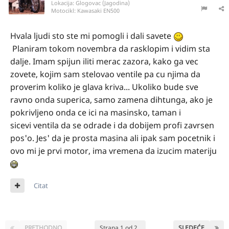
Lokacija:
Glogovac (Jagodina)
Motocikl:
Kawasaki EN500
Hvala ljudi sto ste mi pomogli i dali savete
Planiram tokom novembra da rasklopim i vidim sta
dalje. Imam spijun iliti merac zazora, kako ga vec
zovete, kojim sam stelovao ventile pa cu njima da
proverim koliko je glava kriva... Ukoliko bude sve
ravno onda superica, samo zamena dihtunga, ako je
pokrivljeno onda ce ici na masinsko, taman i
sicevi ventila da se odrade i da dobijem profi zavrsen
pos'o. Jes' da je prosta masina ali ipak sam pocetnik i
ovo mi je prvi motor, ima vremena da izucim materiju
Citat
PRETHODNO
Strana 1 od 2
SLEDEĆE