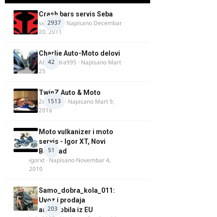
Crash bars servis Seba
2937
seba011
· Napisano
Decembar
20, 2011
Charlie Auto-Moto delovi
42
Alexandra995
· Napisano
Mart
25
TwinZ Auto & Moto
1513
Zeljkamp
· Napisano
Mart 9,
2018
Moto vulkanizer i moto
servis - Igor XT, Novi
51
Beograd
igorxt
· Napisano
Novembar 4,
2010
Samo_dobra_kola_011:
Uvoz i prodaja
203
automobila iz EU