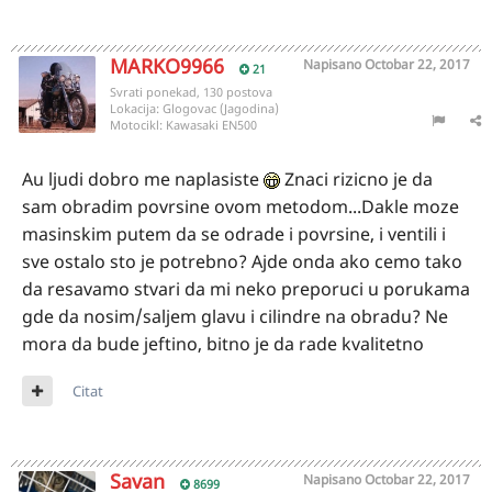
MARKO9966
Napisano
Octobar 22, 2017
21
Svrati ponekad, 130 postova
Lokacija:
Glogovac (Jagodina)
Motocikl:
Kawasaki EN500
Au ljudi dobro me naplasiste
Znaci rizicno je da
sam obradim povrsine ovom metodom...Dakle moze
masinskim putem da se odrade i povrsine, i ventili i
sve ostalo sto je potrebno? Ajde onda ako cemo tako
da resavamo stvari da mi neko preporuci u porukama
gde da nosim/saljem glavu i cilindre na obradu? Ne
mora da bude jeftino, bitno je da rade kvalitetno
Citat
Savan
Napisano
Octobar 22, 2017
8699