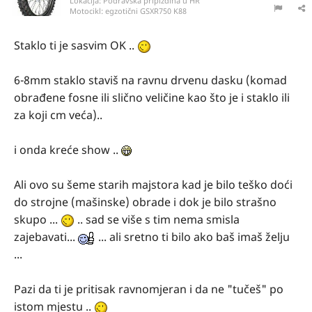
Lokacija:
Podravska pripizdina u HR
Motocikl:
egzotični GSXR750 K88
Staklo ti je sasvim OK ..
6-8mm staklo staviš na ravnu drvenu dasku (komad
obrađene fosne ili slično veličine kao što je i staklo ili
za koji cm veća)..
i onda kreće show ..
Ali ovo su šeme starih majstora kad je bilo teško doći
do strojne (mašinske) obrade i dok je bilo strašno
skupo ...
.. sad se više s tim nema smisla
zajebavati...
... ali sretno ti bilo ako baš imaš želju
...
Pazi da ti je pritisak ravnomjeran i da ne "tučeš" po
istom mjestu ..