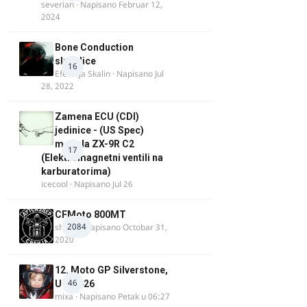
severian
· Napisano
Februar 12,
2024
Bone Conduction
slusalice
16
Efendija Skalin
· Napisano
Jul
28, 2022
Zamena ECU (CDI)
jedinice - (US Spec)
modela ZX-9R C2
17
(Elektromagnetni ventili na
karburatorima)
icecool
· Napisano
Jul 26
CFMoto 800MT
2084
shlem
· Napisano
Octobar 31,
2020
12. Moto GP Silverstone,
46
UK, 2026
mixa
· Napisano
Petak u 06:27