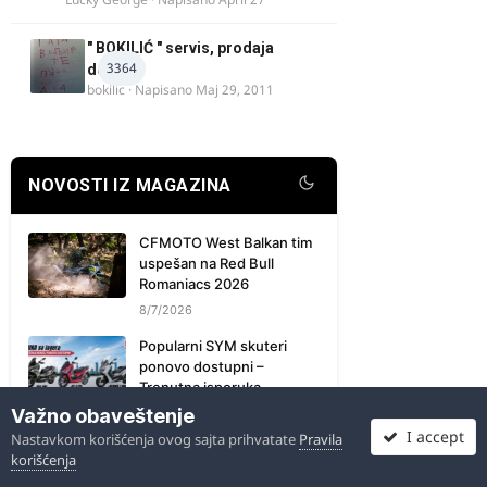
" BOKILIĆ " servis, prodaja
3364
delova
bokilic
· Napisano
Maj 29, 2011
NOVOSTI IZ MAGAZINA
CFMOTO West Balkan tim
uspešan na Red Bull
Romaniacs 2026
8/7/2026
Popularni SYM skuteri
ponovo dostupni –
Trenutna isporuka
Važno obaveštenje
8/7/2026
I accept
Nastavkom korišćenja ovog sajta prihvatate
Pravila
Tvigijeve priče: kako je
korišćenja
kvalitetna Jawa 250 и 175