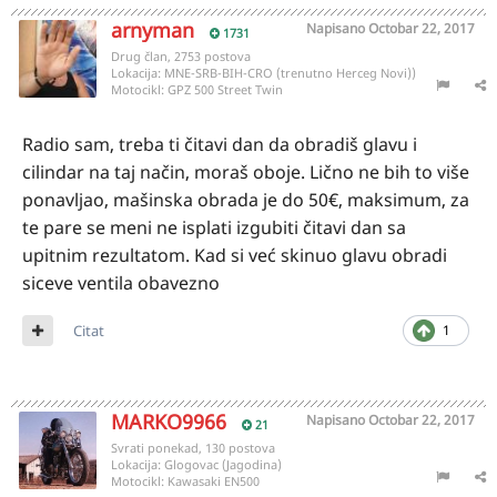
arnyman
Napisano
Octobar 22, 2017
1731
Drug član, 2753 postova
Lokacija:
MNE-SRB-BIH-CRO (trenutno Herceg Novi))
Motocikl:
GPZ 500 Street Twin
Radio sam, treba ti čitavi dan da obradiš glavu i
cilindar na taj način, moraš oboje. Lično ne bih to više
ponavljao, mašinska obrada je do 50€, maksimum, za
te pare se meni ne isplati izgubiti čitavi dan sa
upitnim rezultatom. Kad si već skinuo glavu obradi
siceve ventila obavezno
Citat
1
MARKO9966
Napisano
Octobar 22, 2017
21
Svrati ponekad, 130 postova
Lokacija:
Glogovac (Jagodina)
Motocikl:
Kawasaki EN500