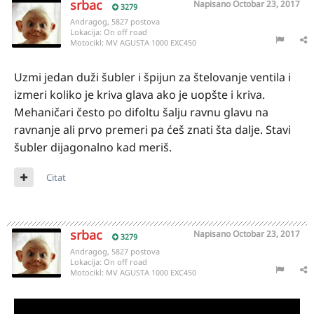
srbac
Napisano
Octobar 23, 2017
3279
Andragog, 5827 postova
Lokacija:
On off road
Motocikl:
MV AGUSTA 1000 EXC450
Uzmi jedan duži šubler i špijun za štelovanje ventila i
izmeri koliko je kriva glava ako je uopšte i kriva.
Mehaničari često po difoltu šalju ravnu glavu na
ravnanje ali prvo premeri pa ćeš znati šta dalje. Stavi
šubler dijagonalno kad meriš.
Citat
srbac
Napisano
Octobar 23, 2017
3279
Andragog, 5827 postova
Lokacija:
On off road
Motocikl:
MV AGUSTA 1000 EXC450