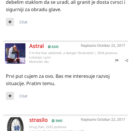
debelim staklom da se uradi, ali granit je dosta cvrsci i
sigurniji za obradu glave.
Citat
Astral
Napisano
Octobar 22, 2017
6243
I'm the fear addicted, a danger illustrated !, 3924 postova
Lokacija:
Lyon
Motocikl:
4tx
Prvi put cujem za ovo. Bas me interesuje razvoj
situacije. Pratim temu.
Citat
strasilo
Napisano
Octobar 22, 2017
3943
Drug član, 2292 postova