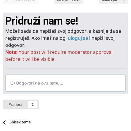
Pridruži nam se!
Možeš sada da napišeš svoj odgovor, a kasnije da se
registruješ. Ako imaš nalog,
uloguj se
i napiši svoj
odgovor.
Note:
Your post will require moderator approval
before it will be visible.
Odgovori na ovu temu...
Pratioci
2
Spisak tema