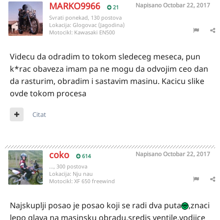
MARKO9966
Napisano
Octobar 22, 2017
21
Svrati ponekad, 130 postova
Lokacija:
Glogovac (Jagodina)
Motocikl:
Kawasaki EN500
Videcu da odradim to tokom sledeceg meseca, pun
k*rac obaveza imam pa ne mogu da odvojim ceo dan
da rasturim, obradim i sastavim masinu. Kacicu slike
ovde tokom procesa
Citat
coko
Napisano
Octobar 22, 2017
614
..., 300 postova
Lokacija:
Nju nau
Motocikl:
XF 650 freewind
Najskuplji posao je posao koji se radi dva puta
,znaci
lepo glava na masinsku obradu,sredis ventile,vodjice