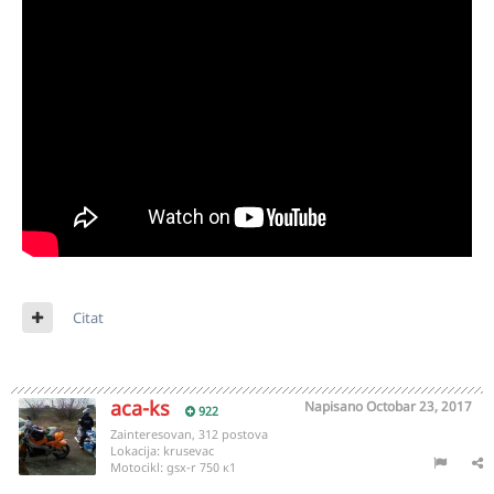
Citat
aca-ks
Napisano
Octobar 23, 2017
922
Zainteresovan, 312 postova
Lokacija:
krusevac
Motocikl:
gsx-r 750 к1