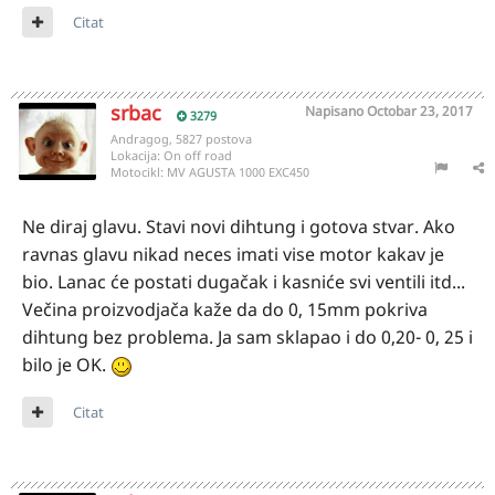
Citat
srbac
Napisano
Octobar 23, 2017
3279
Andragog, 5827 postova
Lokacija:
On off road
Motocikl:
MV AGUSTA 1000 EXC450
Ne diraj glavu. Stavi novi dihtung i gotova stvar. Ako
ravnas glavu nikad neces imati vise motor kakav je
bio. Lanac će postati dugačak i kasniće svi ventili itd...
Večina proizvodjača kaže da do 0, 15mm pokriva
dihtung bez problema. Ja sam sklapao i do 0,20- 0, 25 i
bilo je OK.
Citat