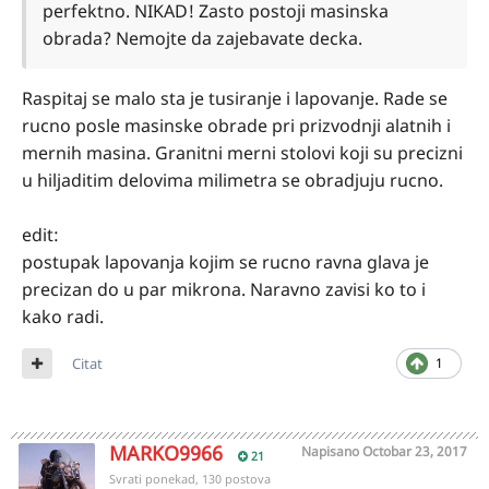
perfektno. NIKAD! Zasto postoji masinska
obrada? Nemojte da zajebavate decka.
Raspitaj se malo sta je tusiranje i lapovanje. Rade se
rucno posle masinske obrade pri prizvodnji alatnih i
mernih masina. Granitni merni stolovi koji su precizni
u hiljaditim delovima milimetra se obradjuju rucno.
edit:
postupak lapovanja kojim se rucno ravna glava je
precizan do u par mikrona. Naravno zavisi ko to i
kako radi.
Citat
1
MARKO9966
Napisano
Octobar 23, 2017
21
Svrati ponekad, 130 postova