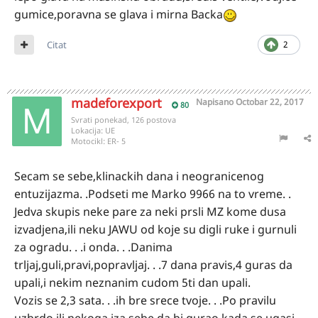
gumice,poravna se glava i mirna Backa
Citat
2
madeforexport
Napisano
Octobar 22, 2017
80
Svrati ponekad, 126 postova
Lokacija:
UE
Motocikl:
ER- 5
Secam se sebe,klinackih dana i neogranicenog
entuzijazma. .Podseti me Marko 9966 na to vreme. .
Jedva skupis neke pare za neki prsli MZ kome dusa
izvadjena,ili neku JAWU od koje su digli ruke i gurnuli
za ogradu. . .i onda. . .Danima
trljaj,guli,pravi,popravljaj. . .7 dana pravis,4 guras da
upali,i nekim neznanim cudom 5ti dan upali.
Vozis se 2,3 sata. . .ih bre srece tvoje. . .Po pravilu