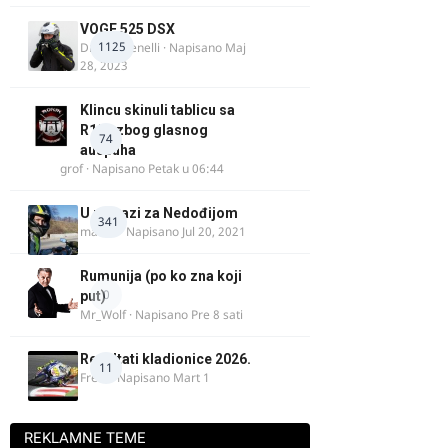
VOGE 525 DSX
1125
DraganBenelli
· Napisano
Maj
28, 2023
Klincu skinuli tablicu sa
R125 zbog glasnog
74
auspuha
grof
· Napisano
Petak u 06:44
U potrazi za Nedođijom
341
makikt
· Napisano
Jul 20, 2021
Rumunija (po ko zna koji
0
put)
Mr_Wolf
· Napisano
Pre 8 sati
Rezultati kladionice 2026.
11
Fredi
· Napisano
Mart 1
REKLAMNE TEME