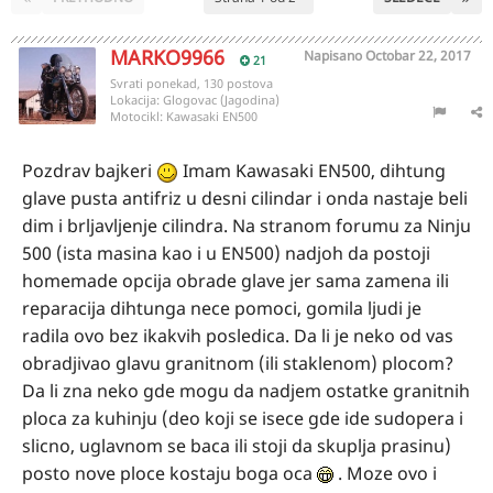
MARKO9966
Napisano
Octobar 22, 2017
21
Svrati ponekad, 130 postova
Lokacija:
Glogovac (Jagodina)
Motocikl:
Kawasaki EN500
Pozdrav bajkeri
Imam Kawasaki EN500, dihtung
glave pusta antifriz u desni cilindar i onda nastaje beli
dim i brljavljenje cilindra. Na stranom forumu za Ninju
500 (ista masina kao i u EN500) nadjoh da postoji
homemade opcija obrade glave jer sama zamena ili
reparacija dihtunga nece pomoci, gomila ljudi je
radila ovo bez ikakvih posledica. Da li je neko od vas
obradjivao glavu granitnom (ili staklenom) plocom?
Da li zna neko gde mogu da nadjem ostatke granitnih
ploca za kuhinju (deo koji se isece gde ide sudopera i
slicno, uglavnom se baca ili stoji da skuplja prasinu)
posto nove ploce kostaju boga oca
. Moze ovo i