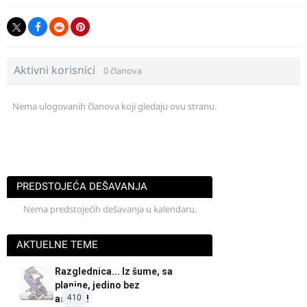
Aktivni korisnici
0 članova
Nema ulogovanih članova koji gledaju ovu stranu.
PREDSTOJEĆA DEŠAVANJA
Nema predstojećih dešavanja u kalendaru.
AKTUELNE TEME
Razglednica... Iz šume, sa
planine, jedino bez
410
asfalta!