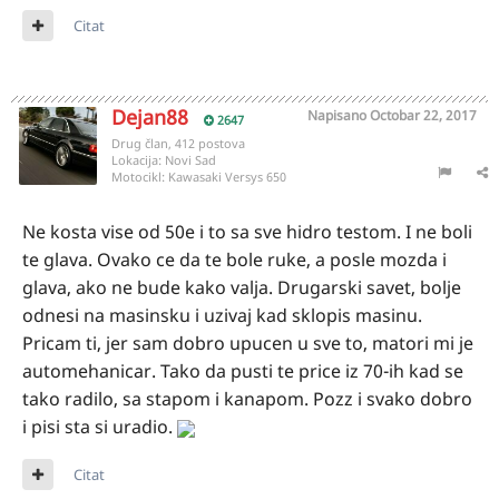
Citat
Dejan88
Napisano
Octobar 22, 2017
2647
Drug član, 412 postova
Lokacija:
Novi Sad
Motocikl:
Kawasaki Versys 650
Ne kosta vise od 50e i to sa sve hidro testom. I ne boli
te glava. Ovako ce da te bole ruke, a posle mozda i
glava, ako ne bude kako valja. Drugarski savet, bolje
odnesi na masinsku i uzivaj kad sklopis masinu.
Pricam ti, jer sam dobro upucen u sve to, matori mi je
automehanicar. Tako da pusti te price iz 70-ih kad se
tako radilo, sa stapom i kanapom. Pozz i svako dobro
i pisi sta si uradio.
Citat