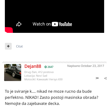
Citat
Dejan88
Napisano
Octobar 23, 2017
2647
Drug član, 412 postova
Lokacija:
Novi Sad
Motocikl:
Kawasaki Versys 650
To je sviranje k.... nikad ne moze rucno da bude
perfektno. NIKAD! Zasto postoji masinska obrada?
Nemojte da zajebavate decka.