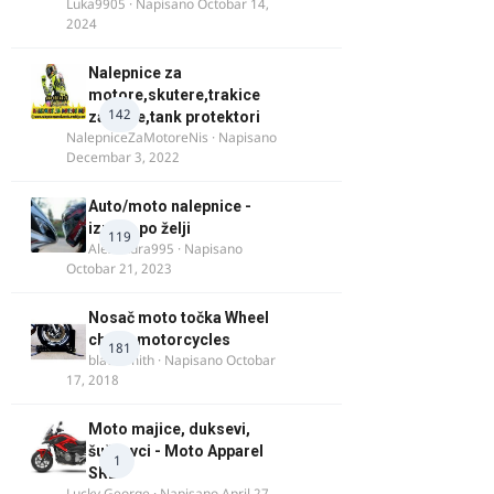
Luka9905
· Napisano
Octobar 14,
2024
Nalepnice za
motore,skutere,trakice
142
za felne,tank protektori
NalepniceZaMotoreNis
· Napisano
Decembar 3, 2022
Auto/moto nalepnice -
izrada po želji
119
Alexandra995
· Napisano
Octobar 21, 2023
Nosač moto točka Wheel
chock motorcycles
181
blacksmith
· Napisano
Octobar
17, 2018
Moto majice, duksevi,
šuškavci - Moto Apparel
1
SRB
Lucky George
· Napisano
April 27