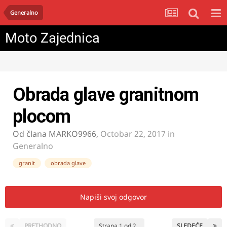
Generalno
Moto Zajednica
Obrada glave granitnom
plocom
Od člana
MARKO9966
,
Octobar 22, 2017
in
Generalno
granit
obrada glave
Napiši svoj odgovor
PRETHODNO
Strana 1 od 2
SLEDEĆE