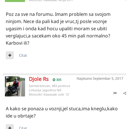
Poz za sve na forumu. Imam problem sa svojom
ninjom. Nece da pali kad je vruc,tj posle voznje
ugasim i onda kad hocu upaliti moram se ubiti
verglajuci,a sacekam oko 45 min pali normalno?
Karbovi ili?
Citat
Djole Rs
Napisano
Septembar 5, 2017
305
Zainteresovan, 483 postova
Lokacija:
Jagodina Niš
Motocikl:
Kawasaki zx6r 12'
A kako se ponaza u voznji,jel stuca,ima kneglu,kako
ide u obrtaje?
Citat