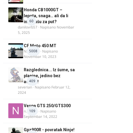
Honda CB1000GT –
lepota, snaga… ali da li
60
ima dušu za put?
danilovrb57
· Napisano
Novembar
5, 2025
CF Moto 450 MT
5008
NIKOLA 1
· Napisano
Novembar 10, 2023
Razglednica... Iz šume, sa
planine, jedino bez
409
asfalta!
severian
· Napisano
Februar 12,
2024
Vespa GTS 250/GTS300
109
n.martin
· Napisano
Septembar 14, 2022
Gpz900R - povratak Ninje!