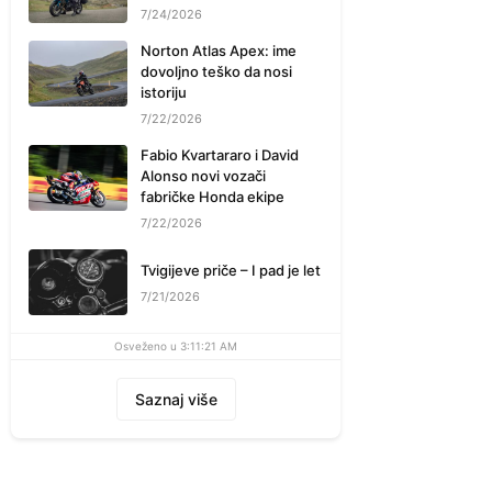
7/24/2026
Norton Atlas Apex: ime
dovoljno teško da nosi
istoriju
7/22/2026
Fabio Kvartararo i David
Alonso novi vozači
fabričke Honda ekipe
7/22/2026
Tvigijeve priče – I pad je let
7/21/2026
Osveženo u 3:11:21 AM
Saznaj više