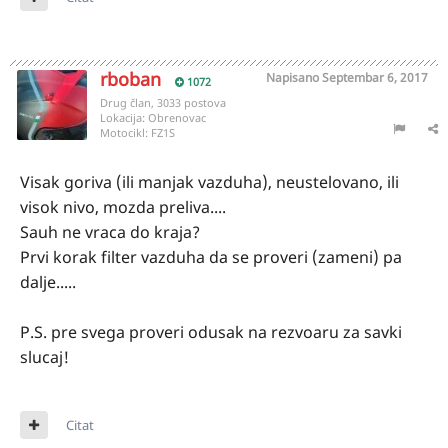
rboban
Napisano
Septembar 6, 2017
1072
Drug član, 3033 postova
Lokacija:
Obrenovac
Motocikl:
FZ1S
Visak goriva (ili manjak vazduha), neustelovano, ili
visok nivo, mozda preliva....
Sauh ne vraca do kraja?
Prvi korak filter vazduha da se proveri (zameni) pa
dalje.....
P.S. pre svega proveri odusak na rezvoaru za savki
slucaj!
Citat