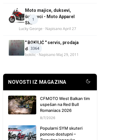
Moto majice, duksevi,
šuškavci - Moto Apparel
1
SRB
Lucky George
· Napisano
April 27
" BOKILIĆ " servis, prodaja
3364
delova
bokilic
· Napisano
Maj 29, 2011
NOVOSTI IZ MAGAZINA
CFMOTO West Balkan tim
uspešan na Red Bull
Romaniacs 2026
8/7/2026
Popularni SYM skuteri
ponovo dostupni –