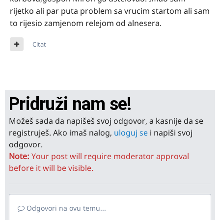
rijetko ali par puta problem sa vrucim startom ali sam
to rijesio zamjenom relejom od alnesera.
Citat
Pridruži nam se!
Možeš sada da napišeš svoj odgovor, a kasnije da se
registruješ. Ako imaš nalog,
uloguj se
i napiši svoj
odgovor.
Note:
Your post will require moderator approval
before it will be visible.
Odgovori na ovu temu...