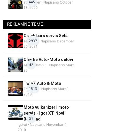
445
stari roker
· Napisano
Octobar
13, 2020
REKLAMNE TEME
Crash bars servis Seba
2937
seba011
· Napisano
Decembar
20, 2011
Charlie Auto-Moto delovi
42
Alexandra995
· Napisano
Mart
25
TwinZ Auto & Moto
1513
Zeljkamp
· Napisano
Mart 9,
2018
Moto vulkanizer i moto
servis - Igor XT, Novi
51
Beograd
igorxt
· Napisano
Novembar 4,
2010