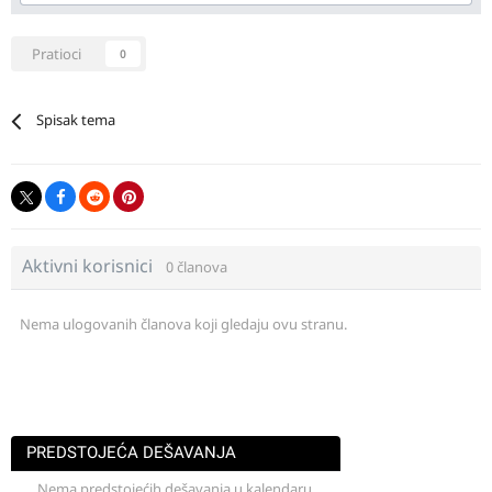
Pratioci
0
Spisak tema
Aktivni korisnici
0 članova
Nema ulogovanih članova koji gledaju ovu stranu.
PREDSTOJEĆA DEŠAVANJA
Nema predstojećih dešavanja u kalendaru.