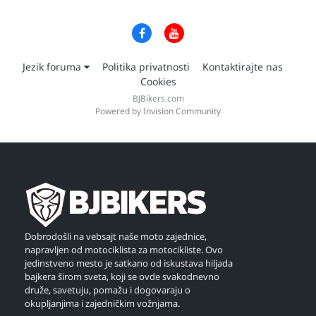
Jezik foruma
Politika privatnosti
Kontaktirajte nas
Cookies
BJBikers.com
Powered by Invision Community
Dobrodošli na vebsajt naše moto zajednice,
napravljen od motociklista za motocikliste. Ovo
jedinstveno mesto je satkano od iskustava hiljada
bajkera širom sveta, koji se ovde svakodnevno
druže, savetuju, pomažu i dogovaraju o
okupljanjima i zajedničkim vožnjama.