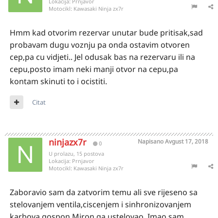
Lokacija:
Prnjavor
Motocikl:
Kawasaki Ninja zx7r
Hmm kad otvorim rezervar unutar bude pritisak,sad
probavam dugu voznju pa onda ostavim otvoren
cep,pa cu vidjeti.. Jel odusak bas na rezervaru ili na
cepu,posto imam neki manji otvor na cepu,pa
kontam skinuti to i ocistiti.
Citat
ninjazx7r
Napisano
Avgust 17, 2018
0
U prolazu, 15 postova
Lokacija:
Prnjavor
Motocikl:
Kawasaki Ninja zx7r
Zaboravio sam da zatvorim temu ali sve rijeseno sa
stelovanjem ventila,ciscenjem i sinhronizovanjem
karbova,gospon Miron ga ustelovao. Imao sam