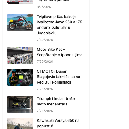
Trenutna isporuka
8/7/2026
Tvigijeve priče: kako je
kvalitetna Jawa 250 и 175
enduro “zalutala” u
Jugoslaviju
7/30/2026
Moto Bike Kać –
Saopštenje o Ipone uljima
7/30/2026
CFMOTO i Dušan
Blagojević takmiče se na
Red Bull Romaniacs
7/28/2026
Triumph i Indian traže
moto mehaničara!
7/28/2026
Kawasaki Versys 650 na
popustu!