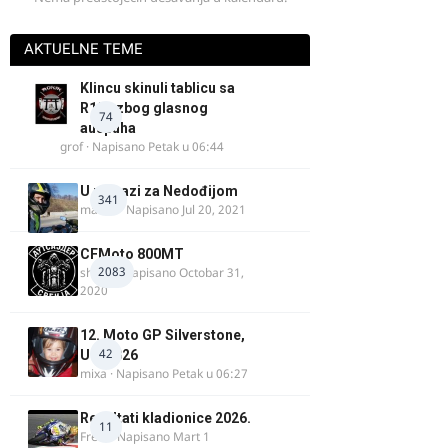
AKTUELNE TEME
Klincu skinuli tablicu sa
R125 zbog glasnog
74
auspuha
grof
· Napisano
Petak u 06:44
U potrazi za Nedođijom
341
makikt
· Napisano
Jul 20, 2021
CFMoto 800MT
2083
shlem
· Napisano
Octobar 31,
2020
12. Moto GP Silverstone,
42
UK, 2026
mixa
· Napisano
Petak u 06:27
Rezultati kladionice 2026.
11
Fredi
· Napisano
Mart 1