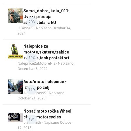
Samo_dobra_kola_011:
Uvoz i prodaja
203
automobila iz EU
Luka9905
· Napisano
Octobar 14,
2024
Nalepnice za
motore,skutere,trakice
142
za felne,tank protektori
NalepniceZaMotoreNis
· Napisano
Decembar 3, 2022
Auto/moto nalepnice -
izrada po želji
119
Alexandra995
· Napisano
Octobar 21, 2023
Nosač moto točka Wheel
chock motorcycles
181
blacksmith
· Napisano
Octobar
17, 2018