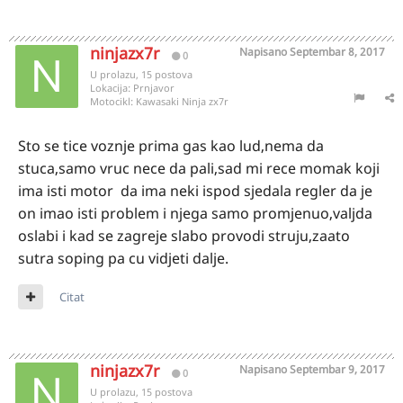
ninjazx7r
Napisano
Septembar 8, 2017
0
U prolazu, 15 postova
Lokacija:
Prnjavor
Motocikl:
Kawasaki Ninja zx7r
Sto se tice voznje prima gas kao lud,nema da
stuca,samo vruc nece da pali,sad mi rece momak koji
ima isti motor da ima neki ispod sjedala regler da je
on imao isti problem i njega samo promjenuo,valjda
oslabi i kad se zagreje slabo provodi struju,zaato
sutra soping pa cu vidjeti dalje.
Citat
ninjazx7r
Napisano
Septembar 9, 2017
0
U prolazu, 15 postova