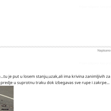
Prijavi odgovor kao pr
Napisan
Prijavi odgovor kao pr
tu je put u losem stanju,uzak,ali ima krivina zanimljivih za
predje u suprotnu traku dok izbegavas sve rupe i zakrpe...