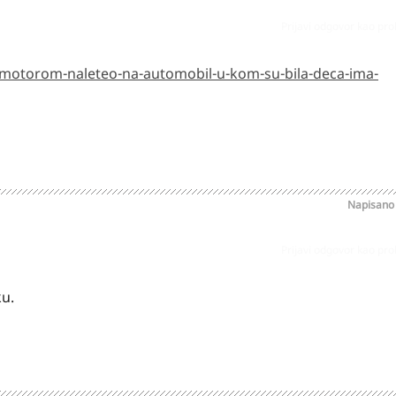
Prijavi odgovor kao pr
-motorom-naleteo-na-automobil-u-kom-su-bila-deca-ima-
Napisan
Prijavi odgovor kao pr
ku.