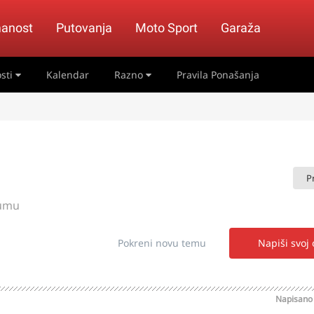
anost
Putovanja
Moto Sport
Garaža
sti
Kalendar
Razno
Pravila Ponašanja
P
rumu
Pokreni novu temu
Napiši svoj
Napisan