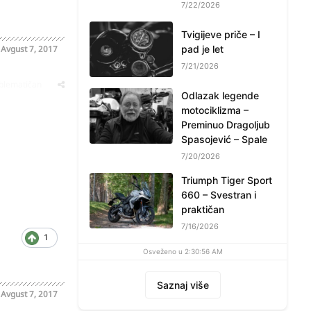
7/22/2026
Tvigijeve priče – I
o
Avgust 7, 2017
pad je let
7/21/2026
oblematičan
Odlazak legende
motociklizma –
Preminuo Dragoljub
Spasojević – Spale
7/20/2026
Triumph Tiger Sport
660 – Svestran i
praktičan
7/16/2026
1
Osveženo u 2:30:56 AM
Saznaj više
o
Avgust 7, 2017