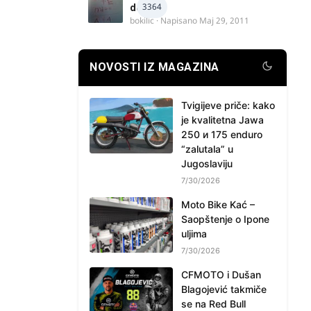
3364
delova
bokilic
· Napisano
Maj 29, 2011
NOVOSTI IZ MAGAZINA
Tvigijeve priče: kako
je kvalitetna Jawa
250 и 175 enduro
“zalutala” u
Jugoslaviju
7/30/2026
Moto Bike Kać –
Saopštenje o Ipone
uljima
7/30/2026
CFMOTO i Dušan
Blagojević takmiče
se na Red Bull