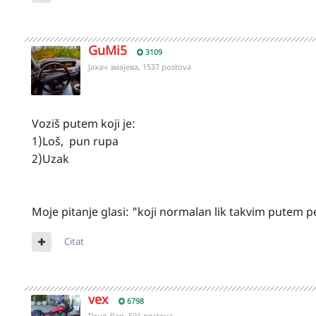
GuMi5
3109
Јахач змајева, 1537 postova
Voziš putem koji je:
1)Loš, pun rupa
2)Uzak
Moje pitanje glasi: "koji normalan lik takvim putem p
Citat
vex
6798
Drug član, 591 postova