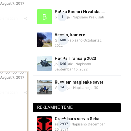
o
Avgust 7, 2017
Put za Bosnu i Hrvatsku....
1
bradivoje
· Napisano
Pre 6 sati
oblematičan
Veselo, kamere
608
GR 46
· Napisano
Octobar 25,
2022
Honda Transalp 2023
846
Jovan Ristic
· Napisano
Septembar 15, 2022
o
Avgust 7, 2017
Kupujem maglenke savet
14
Vitez Koja
· Napisano
Jul 30
oblematičan
REKLAMNE TEME
Crash bars servis Seba
2937
seba011
· Napisano
Decembar
20, 2011