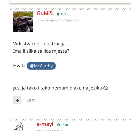
GuMi5
3109
Јахач змајева, 1537 postova
Vidi stvarno... ilustracija...
Ima li slika sa lica mjesta?
Hvala
...
@McCarthy
p.s. ja tako i tako nemam dlake na jeziku
Citat
e-mayl
1850
abc, 917 postova