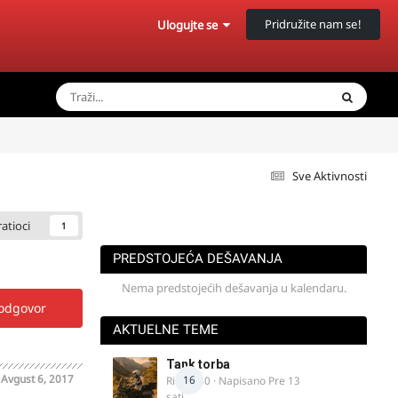
Pridružite nam se!
Ulogujte se
Sve Aktivnosti
ratioci
1
PREDSTOJEĆA DEŠAVANJA
Nema predstojećih dešavanja u kalendaru.
 odgovor
AKTUELNE TEME
Tank torba
o
Avgust 6, 2017
16
Rider000
· Napisano
Pre 13
sati