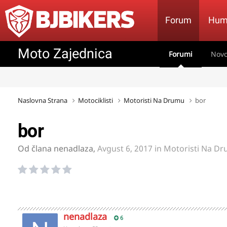
Forum
Hum
Moto Zajednica
Forumi
Novo
Naslovna Strana
Motociklisti
Motoristi Na Drumu
bor
bor
Od člana
nenadlaza
,
Avgust 6, 2017
in
Motoristi Na D
nenadlaza
6