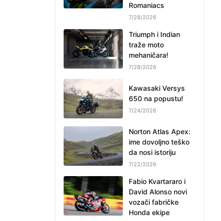
Romaniacs
7/28/2026
Triumph i Indian
traže moto
mehaničara!
7/28/2026
Kawasaki Versys
650 na popustu!
7/24/2026
Norton Atlas Apex:
ime dovoljno teško
da nosi istoriju
7/22/2026
Fabio Kvartararo i
David Alonso novi
vozači fabričke
Honda ekipe