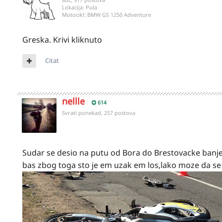
Lokacija:
Pula
Motocikl:
BMW GS 1250 Adventure
Greska. Krivi kliknuto
Citat
nellle
614
Svrati ponekad, 257 postova
Sudar se desio na putu od Bora do Brestovacke banje...
bas zbog toga sto je em uzak em los,lako moze da se 