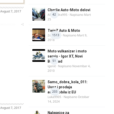
Charlie Auto-Moto delovi
o
Avgust 7, 2017
42
Alexandra995
· Napisano
Mart
25
oblematičan
TwinZ Auto & Moto
1513
Zeljkamp
· Napisano
Mart 9,
2018
Moto vulkanizer i moto
servis - Igor XT, Novi
51
Beograd
igorxt
· Napisano
Novembar 4,
2010
Samo_dobra_kola_011:
Uvoz i prodaja
203
automobila iz EU
Luka9905
· Napisano
Octobar
14, 2024
o
Avgust 7, 2017
Nalepnice za