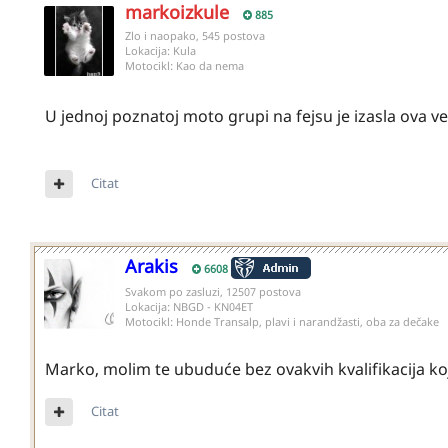
markoizkule
885
Zlo i naopako, 545 postova
Lokacija:
Kula
Motocikl:
Kao da nema
U jednoj poznatoj moto grupi na fejsu je izasla ova ve
Citat
Arakis
6608
Svakom po zasluzi, 12507 postova
Lokacija:
NBGD - KN04ET
Motocikl:
Honde Transalp, plavi i narandžasti, oba za dečake
Marko, molim te ubuduće bez ovakvih kvalifikacija ko
Citat