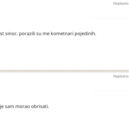
Napisan
Prijavi odgovor kao pr
st sinoc. porazili su me kometnari pojedinih.
Napisan
Prijavi odgovor kao pr
je sam morao obrisati.