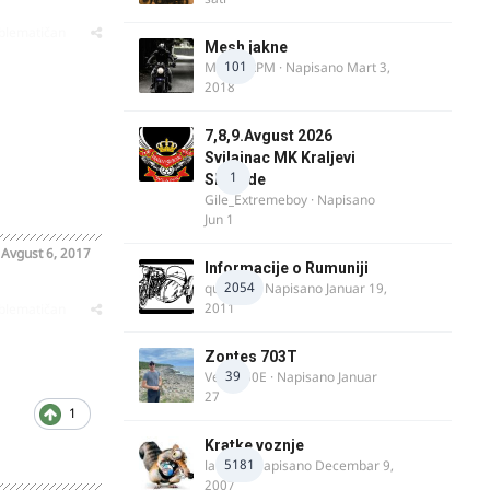
oblematičan
Mesh jakne
101
MostarRPM
· Napisano
Mart 3,
2018
7,8,9.Avgust 2026
Svilajnac MK Kraljevi
1
Slobode
Gile_Extremeboy
· Napisano
Jun 1
o
Avgust 6, 2017
Informacije o Rumuniji
2054
quasaar
· Napisano
Januar 19,
2011
oblematičan
Zontes 703T
39
Verdi350E
· Napisano
Januar
27
1
Kratke voznje
5181
lalajko
· Napisano
Decembar 9,
2007