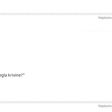
Napisan
Prijavi odgovor kao pr
egla krivine?"
Napisan