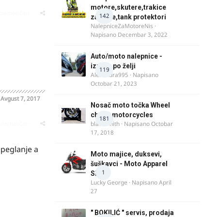
motore,skutere,trakice
oblematičan
142
za felne,tank protektori
NalepniceZaMotoreNis
·
Napisano
Decembar 3, 2022
Auto/moto nalepnice -
izrada po želji
119
Alexandra995
· Napisano
Octobar 21, 2023
o
Avgust 7, 2017
Nosač moto točka Wheel
chock motorcycles
181
oblematičan
blacksmith
· Napisano
Octobar
17, 2018
 peglanje a
Moto majice, duksevi,
šuškavci - Moto Apparel
1
SRB
Lucky George
· Napisano
April
27
" BOKILIĆ " servis, prodaja