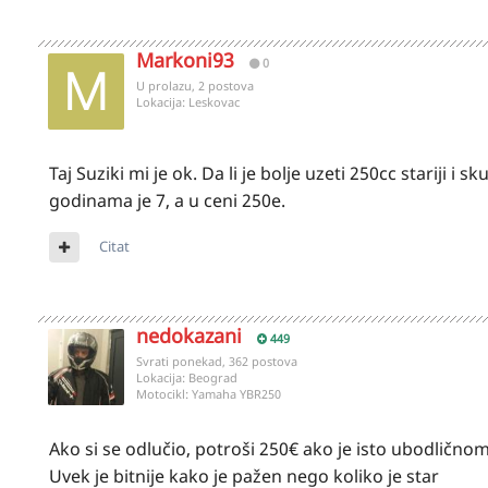
Markoni93
0
U prolazu, 2 postova
Lokacija:
Leskovac
Taj Suziki mi je ok. Da li je bolje uzeti 250cc stariji i s
godinama je 7, a u ceni 250e.
Citat
nedokazani
449
Svrati ponekad, 362 postova
Lokacija:
Beograd
Motocikl:
Yamaha YBR250
Ako si se odlučio, potroši 250€ ako je isto ubodličnom
Uvek je bitnije kako je pažen nego koliko je star