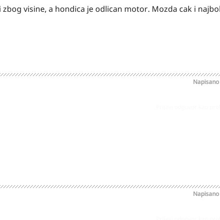
 zbog visine, a hondica je odlican motor. Mozda cak i najbol
Napisan
Prijavi odgovor kao pr
Napisan
Prijavi odgovor kao pr