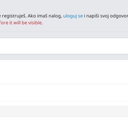
 registruješ. Ako imaš nalog,
uloguj se
i napiši svoj odgovor
e it will be visible.