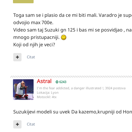
Toga sam se i plasio da ce mi biti mali. Varadro je sup
odvojio max 700e.
Video sam taj Suzuki gn 125 i bas mi se posvidjao , 
mnogo pristupacniji.
Koji od njih je veci?
Citat
Astral
6243
I'm the fear addicted, a danger illustrated !, 3924 postova
Lokacija:
Lyon
Motocikl:
4tx
Suzukijevi modeli su uvek Da kazemo,krupniji od Hon
Citat