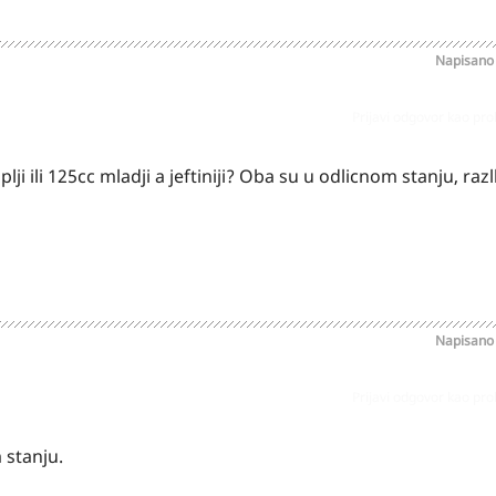
Napisan
Prijavi odgovor kao pr
kuplji ili 125cc mladji a jeftiniji? Oba su u odlicnom stanju, raz
Napisan
Prijavi odgovor kao pr
 stanju.