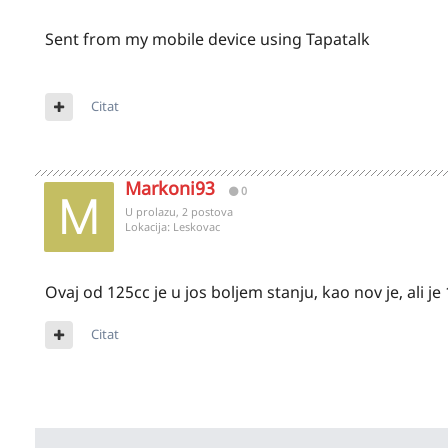
Sent from my mobile device using Tapatalk
Citat
Markoni93
0
U prolazu, 2 postova
Lokacija:
Leskovac
Ovaj od 125cc je u jos boljem stanju, kao nov je, ali je
Citat