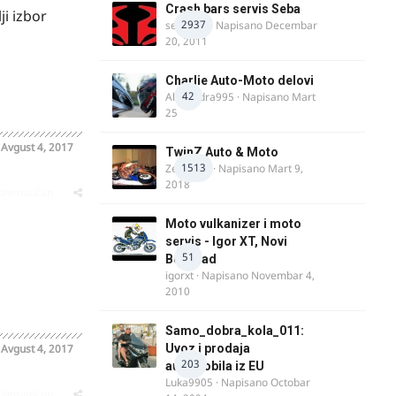
Crash bars servis Seba
ji izbor
2937
seba011
· Napisano
Decembar
20, 2011
Charlie Auto-Moto delovi
42
Alexandra995
· Napisano
Mart
25
o
Avgust 4, 2017
TwinZ Auto & Moto
1513
Zeljkamp
· Napisano
Mart 9,
2018
oblematičan
Moto vulkanizer i moto
servis - Igor XT, Novi
51
Beograd
igorxt
· Napisano
Novembar 4,
2010
Samo_dobra_kola_011:
o
Avgust 4, 2017
Uvoz i prodaja
203
automobila iz EU
Luka9905
· Napisano
Octobar
oblematičan