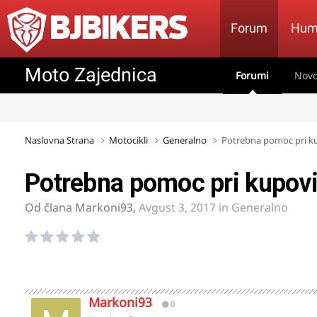
Forum
Hum
Moto Zajednica
Forumi
Novo
Naslovna Strana
Motocikli
Generalno
Potrebna pomoc pri k
Potrebna pomoc pri kupovi
Od člana
Markoni93
,
Avgust 3, 2017
in
Generalno
Markoni93
0