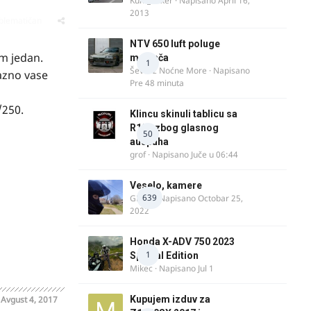
Kum_Mixer
· Napisano
April 16,
2013
oblematičan
NTV 650 luft poluge
m jedan.
menjača
1
Ševa iz Noćne More
· Napisano
azno vase
Pre 48 minuta
/250.
Klincu skinuli tablicu sa
R125 zbog glasnog
50
auspuha
grof
· Napisano
Juče u 06:44
Veselo, kamere
639
GR 46
· Napisano
Octobar 25,
2022
Honda X-ADV 750 2023
1
Special Edition
Mikec
· Napisano
Jul 1
o
Avgust 4, 2017
Kupujem izduv za