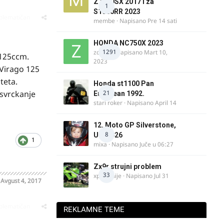
Z1000SX 2017 i za
1
S1000RR 2023
oblematičan
membe
· Napisano
Pre 14 sati
HONDA NC750X 2023
1291
zdelija
· Napisano
Mart 10,
 125ccm.
2023
 Virago 125
steta.
Honda st1100 Pan
 svrckanje
21
European 1992.
stari roker
· Napisano
April 14
12. Moto GP Silverstone,
8
UK, 2026
1
mixa
· Napisano
Juče u 06:27
Zx9r strujni problem
33
xpetronije
· Napisano
Jul 31
o
Avgust 4, 2017
oblematičan
REKLAMNE TEME