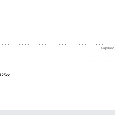
Napisan
Prijavi odgovor kao pr
 125cc.