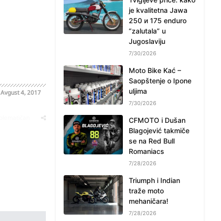
je kvalitetna Jawa
250 и 175 enduro
“zalutala” u
Jugoslaviju
7/30/2026
Moto Bike Kać –
Saopštenje o Ipone
uljima
o
Avgust 4, 2017
7/30/2026
oblematičan
CFMOTO i Dušan
Blagojević takmiče
se na Red Bull
Romaniacs
7/28/2026
Triumph i Indian
traže moto
mehaničara!
7/28/2026