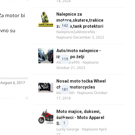
14, 2024
Nalepnice za
 Za motor bi
motore,skutere,trakice
142
za felne,tank protektori
ovno su
NalepniceZaMotoreNis
·
Napisano
Decembar 3, 2022
Auto/moto nalepnice -
izrada po želji
119
Alexandra995
· Napisano
Octobar 21, 2023
Nosač moto točka Wheel
o
Avgust 4, 2017
chock motorcycles
181
blacksmith
· Napisano
Octobar
oblematičan
17, 2018
Moto majice, duksevi,
šuškavci - Moto Apparel
1
SRB
Lucky George
· Napisano
April
27