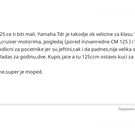
Prijavi odgovor kao pr
 ce ti biti mali. Yamaha Tdr je takodje ok velicine za klasu
er\cruiser motorima, pogledaj (pored inzvanredne CM 125 ) i
dlicni za pocetnike jer su jeftini,cak i da padnes,nije velika 
vladas za godinu,dve. Kupis jace a tu 125ccm ostavis kuci za
ne,super je moped.
Napisan
Prijavi odgovor kao pr