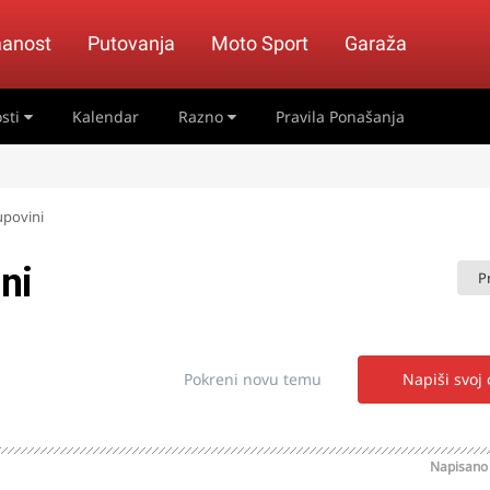
anost
Putovanja
Moto Sport
Garaža
sti
Kalendar
Razno
Pravila Ponašanja
upovini
ni
P
Pokreni novu temu
Napiši svoj
Napisan