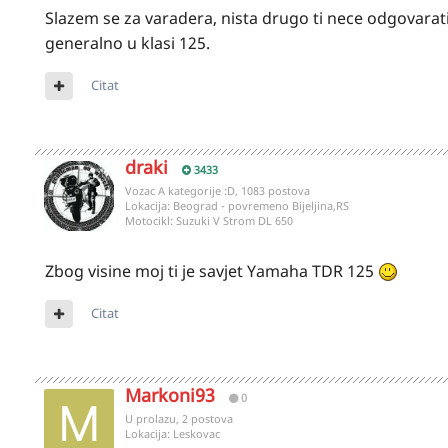
Slazem se za varadera, nista drugo ti nece odgovarati
generalno u klasi 125.
Citat
draki
3433
Vozac A kategorije :D, 1083 postova
Lokacija:
Beograd - povremeno Bijeljina,RS
Motocikl:
Suzuki V Strom DL 650
Zbog visine moj ti je savjet Yamaha TDR 125
Citat
Markoni93
0
U prolazu, 2 postova
Lokacija:
Leskovac