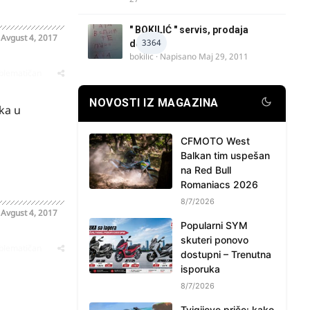
" BOKILIĆ " servis, prodaja
o
Avgust 4, 2017
3364
delova
bokilic
· Napisano
Maj 29, 2011
oblematičan
NOVOSTI IZ MAGAZINA
lka u
CFMOTO West
Balkan tim uspešan
na Red Bull
Romaniacs 2026
8/7/2026
o
Avgust 4, 2017
Popularni SYM
skuteri ponovo
oblematičan
dostupni – Trenutna
isporuka
8/7/2026
Tvigijeve priče: kako