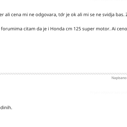
er ali cena mi ne odgovara, tdr je ok ali mi se ne svidja bas.
na forumima citam da je i Honda cm 125 super motor. Ai cen
Napisan
Prijavi odgovor kao pr
dinih.