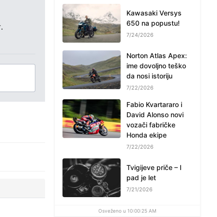
Kawasaki Versys
650 na popustu!
.
7/24/2026
Norton Atlas Apex:
ime dovoljno teško
da nosi istoriju
7/22/2026
Fabio Kvartararo i
David Alonso novi
vozači fabričke
Honda ekipe
7/22/2026
Tvigijeve priče – I
pad je let
7/21/2026
Osveženo u 10:00:25 AM