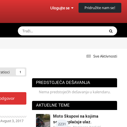
Pridružite nam se!
Ulogujte se
Sve Aktivnosti
ratioci
1
PREDSTOJEĆA DEŠAVANJA
Nema predstojećih dešavanja u kalendaru.
 odgovor
AKTUELNE TEME
Moto Skupovi na kojima
o
Avgust 3, 2017
se ne naplaćuje ulaz.
2231