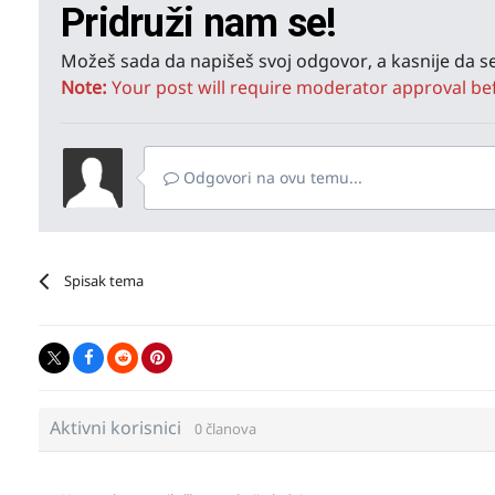
Pridruži nam se!
Možeš sada da napišeš svoj odgovor, a kasnije da se
Note:
Your post will require moderator approval befor
Odgovori na ovu temu...
Spisak tema
Aktivni korisnici
0 članova