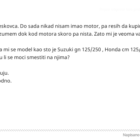
Prijavi odgovor kao pr
eskovca. Do sada nikad nisam imao motor, pa resih da kupi
razumem dok kod motora skoro pa nista. Zato mi je veoma v
dja mi se model kao sto je Suzuki gn 125/250 , Honda cm 125
u li se moci smestiti na njima?
uju.
odno.
Napisan