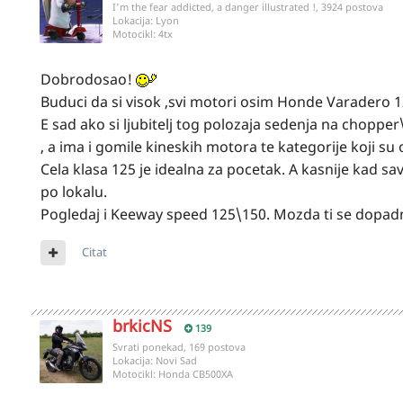
I'm the fear addicted, a danger illustrated !, 3924 postova
Lokacija:
Lyon
Motocikl:
4tx
Dobrodosao!
Buduci da si visok ,svi motori osim Honde Varadero 125
E sad ako si ljubitelj tog polozaja sedenja na chopp
, a ima i gomile kineskih motora te kategorije koji su o
Cela klasa 125 je idealna za pocetak. A kasnije kad sa
po lokalu.
Pogledaj i Keeway speed 125\150. Mozda ti se dopad
Citat
brkicNS
139
Svrati ponekad, 169 postova
Lokacija:
Novi Sad
Motocikl:
Honda CB500XA