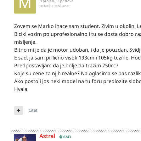
U prolazu, 2 postova
Lokacija:
Leskovac
Zovem se Marko inace sam student. Zivim u okolini L
Bicikl vozim poluprofesionalno i tu se dosta dobro 
misljenje.
Bitno mi je da je motor udoban, i da je pouzdan. Svi
E sad, ja sam prilicno visok 193cm i 105kg tezine. Hoc
Predpostavljam da je bolje da trazim 250cc?
Koje su cene za njih realne? Na oglasima se bas razlik
Ako postoji jos neki model na tu foru predlozite slob
Hvala
Citat
Astral
6243