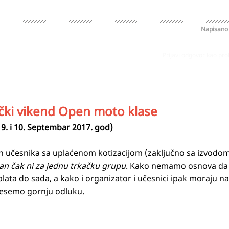
Napisan
Prijavi odgovor kao pr
ki vikend Open moto klase
 9. i 10. Septembar 2017. god)
nih učesnika sa uplaćenom kotizacijom (zaključno sa izvodo
jan čak ni za jednu trkačku grupu
. Kako nemamo osnova d
uplata do sada, a kako i organizator i učesnici ipak moraju 
donesemo gornju odluku.