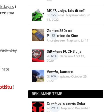
kday.rs
i
MOTUL ulje, fals ili ne?
sredstva
122
dalipopovski
· Napisano
Avgust
12, 2022
Zontes 350x od
13
Podgorice do Kine
Andrejeeeee
· Napisano
Jul 17
Track Day
Silkolene FUCHS ulja
614
ktm600
· Napisano
April 12,
2020
irate
Veselo, kamere
632
GR 46
· Napisano
Octobar 25,
2022
otištu
!
REKLAMNE TEME
Crash bars servis Seba
2937
seba011
· Napisano
Decembar