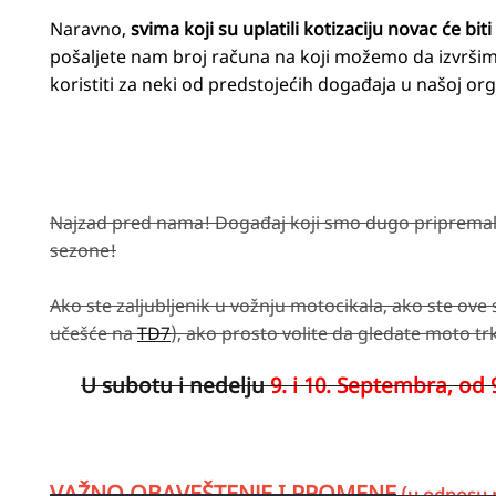
Naravno,
svima koji su uplatili kotizaciju novac će bit
pošaljete nam broj računa na koji možemo da izvršim
koristiti za neki od predstojećih događaja u našoj org
Najzad pred nama! Događaj koji smo dugo pripremali 
sezone!
Ako ste zaljubljenik u vožnju motocikala, ako ste ove 
učešće na
TD7
), ako prosto volite da gledate moto t
U subotu i nedelju
9. i 10. Septembra,
od 
VAŽNO OBAVEŠTENJE I PROMENE
(u odnosu n