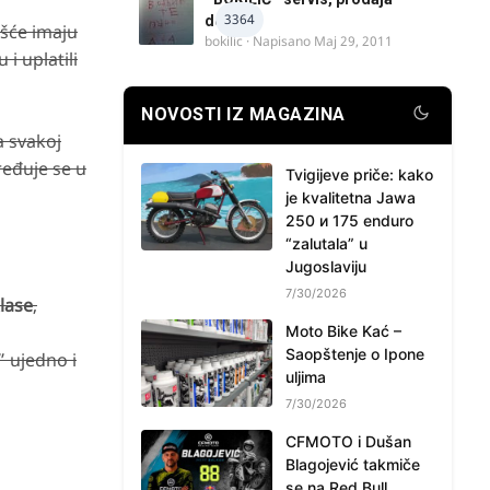
3364
delova
ešće imaju
bokilic
· Napisano
Maj 29, 2011
 i uplatili
NOVOSTI IZ MAGAZINA
a svakoj
ređuje se u
Tvigijeve priče: kako
je kvalitetna Jawa
250 и 175 enduro
“zalutala” u
Jugoslaviju
7/30/2026
lase
,
Moto Bike Kać –
Saopštenje o Ipone
 ujedno i
uljima
7/30/2026
CFMOTO i Dušan
Blagojević takmiče
se na Red Bull