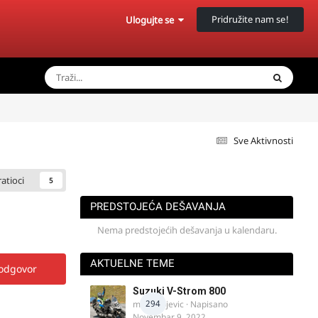
Pridružite nam se!
Ulogujte se
Sve Aktivnosti
ratioci
5
PREDSTOJEĆA DEŠAVANJA
Nema predstojećih dešavanja u kalendaru.
AKTUELNE TEME
 odgovor
Suzuki V-Strom 800
294
m.milivojevic
· Napisano
Novembar 9, 2022