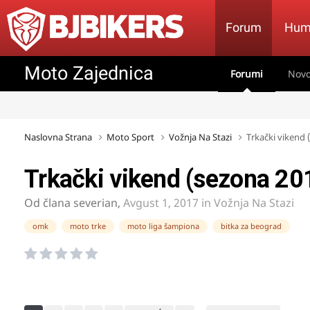
Forum
Hum
Moto Zajednica
Forumi
Novo
Naslovna Strana
Moto Sport
Vožnja Na Stazi
Trkački vikend 
Trkački vikend (sezona 201
Od člana
severian
,
Avgust 1, 2017
in
Vožnja Na Stazi
omk
moto trke
moto liga šampiona
bitka za beograd