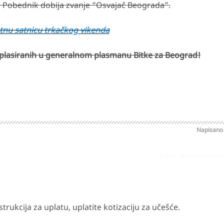
. Pobednik dobija zvanje “Osvajač Beograda”.
tnu satnicu trkačkog vikenda
lasiranih u generalnom plasmanu Bitke za Beograd!
Napisan
Prijavi odgovor kao pr
strukcija za uplatu, uplatite kotizaciju za učešće.