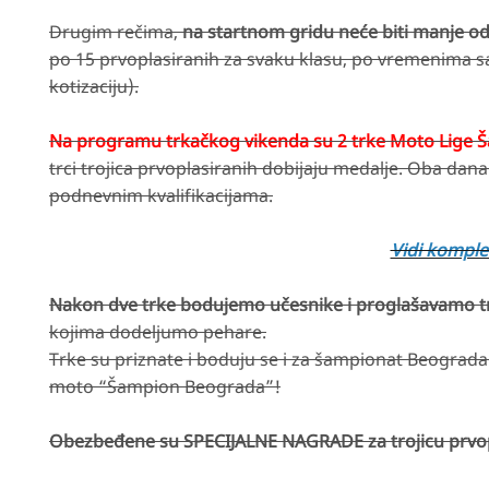
Drugim rečima,
na startnom gridu neće biti manje od 
po 15 prvoplasiranih za svaku klasu, po vremenima 
kotizaciju).
Na programu trkačkog vikenda su 2 trke Moto Lige 
trci trojica prvoplasiranih dobijaju medalje. Oba dana
podnevnim kvalifikacijama.
Vidi komple
Nakon dve trke bodujemo učesnike i proglašavamo t
kojima dodeljumo pehare.
Trke su priznate i boduju se i za šampionat Beograd
moto “Šampion Beograda”!
Obezbeđene su SPECIJALNE NAGRADE za trojicu prvo