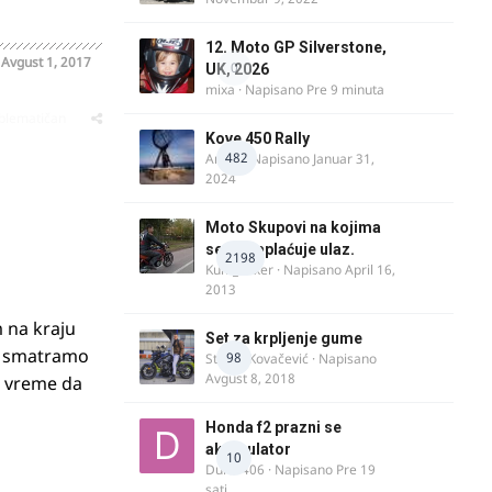
12. Moto GP Silverstone,
o
Avgust 1, 2017
0
UK, 2026
mixa
· Napisano
Pre 9 minuta
oblematičan
Kove 450 Rally
482
AnteK
· Napisano
Januar 31,
2024
Moto Skupovi na kojima
se ne naplaćuje ulaz.
2198
Kum_Mixer
· Napisano
April 16,
2013
m na kraju
Set za krpljenje gume
a smatramo
98
Stefan Kovačević
· Napisano
Avgust 8, 2018
na vreme da
Honda f2 prazni se
akomulator
10
Dule1406
· Napisano
Pre 19
sati