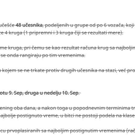
 učešće
48 učesnika
, podeljenih u grupe od po 6 vozača, koji
 4 kruga (1 pripremni i 3 kruga čiji se rezultati mere).
me kruga, pri čemu se kao rezultat računa krug sa najbolji
 se onda rangiraju po tim vremenima.
 kojem se ne trkate protiv drugih učesnika na stazi, već pro
tu 9. Sep, druga u nedelju 10. Sep
.
trening oba dana, a nakon toga u popodnevnim terminima t
jbolje postignuto vreme, u bitci ne postoji podela na klas
jicu prvoplasiranih sa najboljim postignutim vremenima (ra