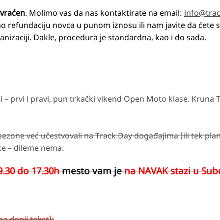
i vraćen
. Molimo vas da nas kontaktirate na email:
info@trac
o refundaciju novca u punom iznosu ili nam javite da ćete 
anizaciji. Dakle, procedura je standardna, kao i do sada.
– prvi i pravi, pun trkački vikend Open Moto klase. Kruna 
sezone već učestvovali na Track Day događajima (ili tek plan
rke – dileme nema:
9.30 do 17.30h
mesto vam je
na NAVAK stazi u Sub
a donji tekst):