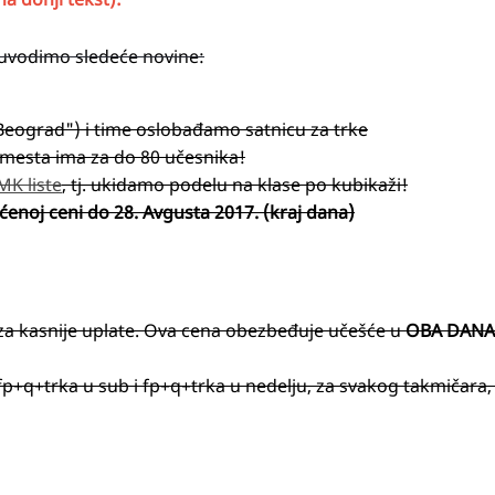
) uvodimo sledeće novine:
Beograd") i time oslobađamo satnicu za trke
 mesta ima za do 80 učesnika!
K liste
, tj. ukidamo podelu na klase po kubikaži!
enoj ceni do 28. Avgusta 2017. (kraj dana)
 za kasnije uplate. Ova cena obezbeđuje učešće u
OBA DANA
+q+trka u sub i fp+q+trka u nedelju, za svakog takmičara, 