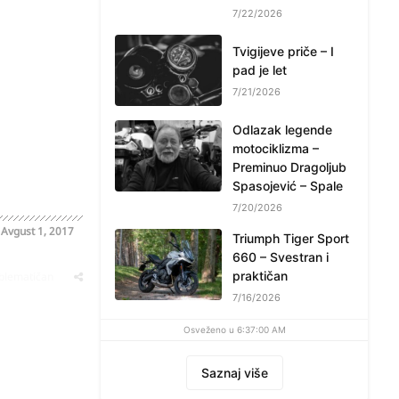
7/22/2026
Tvigijeve priče – I
pad je let
7/21/2026
Odlazak legende
motociklizma –
Preminuo Dragoljub
Spasojević – Spale
7/20/2026
o
Avgust 1, 2017
Triumph Tiger Sport
660 – Svestran i
praktičan
oblematičan
7/16/2026
Osveženo u 6:37:00 AM
Saznaj više