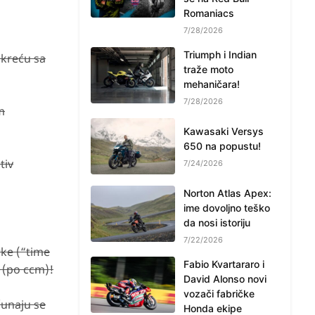
Romaniacs
7/28/2026
Triumph i Indian
 kreću sa
traže moto
mehaničara!
7/28/2026
m
Kawasaki Versys
650 na popustu!
tiv
7/24/2026
Norton Atlas Apex:
ime dovoljno teško
da nosi istoriju
7/22/2026
rke (“time
Fabio Kvartararo i
e (po ccm)!
David Alonso novi
vozači fabričke
čunaju se
Honda ekipe