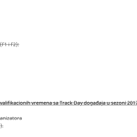
F1 i F2):
alifikacionih vremena sa Track Day događaja u sezoni 201
ganizatora
).