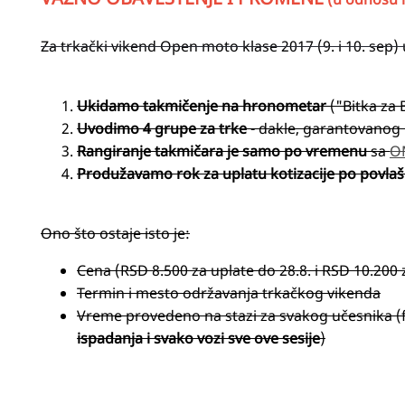
Za trkački vikend Open moto klase 2017 (9. i 10. sep
Ukidamo takmičenje na hronometar
("Bitka za 
Uvodimo 4 grupe za trke
- dakle, garantovanog
Rangiranje takmičara je samo po vremenu
sa
OM
Produžavamo rok za uplatu kotizacije po povlašć
Ono što ostaje isto je:
Cena (RSD 8.500 za uplate do 28.8. i RSD 10.200
Termin i mesto održavanja trkačkog vikenda
Vreme provedeno na stazi za svakog učesnika (fp
ispadanja i svako vozi sve ove sesije
)