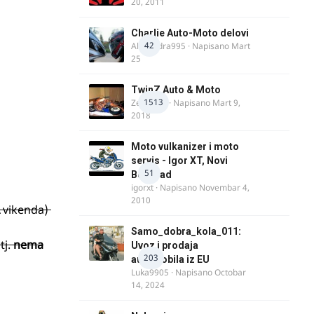
20, 2011
Charlie Auto-Moto delovi
42
Alexandra995
· Napisano
Mart
25
TwinZ Auto & Moto
1513
Zeljkamp
· Napisano
Mart 9,
2018
Moto vulkanizer i moto
servis - Igor XT, Novi
51
Beograd
igorxt
· Napisano
Novembar 4,
2010
vikenda)
Samo_dobra_kola_011:
tj.
nema
Uvoz i prodaja
203
automobila iz EU
Luka9905
· Napisano
Octobar
14, 2024