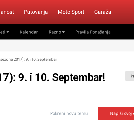
anost
Putovanja
Moto Sport
Garaža
sti
Kalendar
Razno
Pravila Ponašanja
(sezona 2017): 9. i 10. Septembar!
7): 9. i 10. Septembar!
P
Pokreni novu temu
Napiši svoj