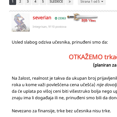
1
2
3
4
5
SLEDEĆE
Strana 1 od 5
severian
23363
Integrisan, 9110 postova
Usled slabog odziva učesnika, prinuđeni smo da:
OTKAŽEMO trkač
(planiran za
Na žalost, realnost je takva da ukupan broj prijavlje
roka u kome važi povlešćena cena učešća)
nije dovol
da će uplata po višoj ceni biti višestruko bolja nego 
znaju ima li događaja ili ne, prinuđeni smo bili da 
Nevezano za finansije, trke bez učesnika nisu trke.