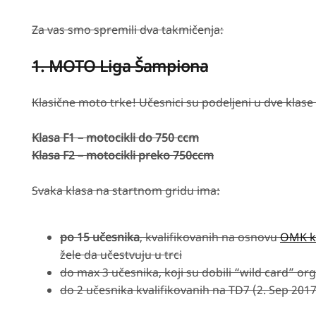
Za vas smo spremili dva takmičenja:
1. MOTO Liga Šampiona
Klasične moto trke! Učesnici su podeljeni u dve klase (
Klasa F1 – motocikli do 750 ccm
Klasa F2 – motocikli preko 750ccm
Svaka klasa na startnom gridu ima:
po 15 učesnika
, kvalifikovanih na osnovu
OMK kv
žele da učestvuju u trci
do max 3 učesnika, koji su dobili “wild card” or
do 2 učesnika kvalifikovanih na TD7 (2. Sep 2017