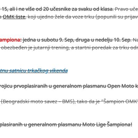
15, ali i ne više od 20 učesnike za svaku od klasa
. Pravo uč
sa
OMK liste
, koji ujedno žele da voze trku (popunili su prijavu
Šampiona:
jedna u subotu 9. Sep, druga u nedelju 10. Sep
. N
 obezbeđen je jutarnji trening, a startni poredak za trku od
tnu satnicu trkačkog vikenda
rojicu prvoplasiranih u generalnom plasmanu Open Moto k
a (Beogradski moto savez – BMS), tako da je “Šampion OMK”
plasiranih u generalnom plasmanu Moto Lige Šampiona!