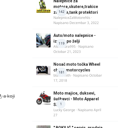
Nalepnice za
motore,skutere,trakice
142
za felne,tank protektori
NalepniceZaMotoreNis
·
Napisano
Decembar 3, 2022
Auto/moto nalepnice -
izrada po želji
119
Alexandra995
· Napisano
Octobar 21, 2023
Nosač moto točka Wheel
chock motorcycles
181
blacksmith
· Napisano
Octobar
17, 2018
Moto majice, duksevi,
7
, a koji
šuškavci - Moto Apparel
1
SRB
Lucky George
· Napisano
April
27
" BOKILIĆ " servis, prodaja