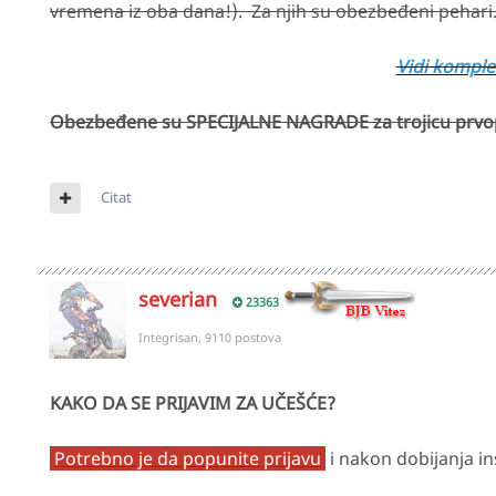
vremena iz oba dana!). Za njih su obezbeđeni pehari
Vidi komple
Obezbeđene su SPECIJALNE NAGRADE za trojicu prvop
Citat
severian
23363
Integrisan, 9110 postova
KAKO DA SE PRIJAVIM ZA UČEŠĆE?
Potrebno je da popunite prijavu
i nakon dobijanja in