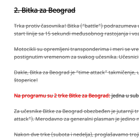
2. Bitka za Beograd
Trka protiv časovnika! Bitka (“battle”) podrazumeva
start linije sa 15 sekundi međusobnog rastojanja i voze
Motocikli su opremljeni transponderima i meri se vre
postignutim vremenom za svakog učesnika. Učesnici
Dakle, Bitka za Beograd je “time attack” takmičenje, u
štoperice!
Na programu su 2 trke Bitke za Beograd:
jedna u subo
Za učesnike Bitke za Beograd obezbeđen je jutarnji 
attack”). Merodavno za generalni plasman je jedino na
Nakon dve trke (subota i nedelja), proglašavamo tro