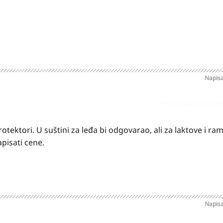
Napis
Prijavi odgovor kao pr
tektori. U suštini za leđa bi odgovarao, ali za laktove i ra
pisati cene.
Napis