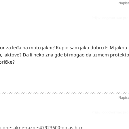
Napis
Prijavi odgovor kao pr
ektor za leđa na moto jakni? Kupio sam jako dobru FLM jaknu
na, laktove? Da li neko zna gde bi mogao da uzmem protekto
bričke?
Napis
Prijavi odgovor kao pr
alone-jakne-razne-47923600-oglas.htm