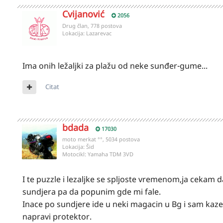
Cvijanović
2056
Drug član, 778 postova
Lokacija:
Lazarevac
Ima onih ležaljki za plažu od neke sunđer-gume...
Citat
bdada
17030
moto merkat °°, 5034 postova
Lokacija:
Šid
Motocikl:
Yamaha TDM 3VD
I te puzzle i lezaljke se spljoste vremenom,ja cekam d
sundjera pa da popunim gde mi fale.
Inace po sundjere ide u neki magacin u Bg i sam kaze d
napravi protektor.