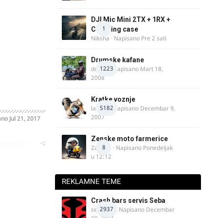
DJI Mic Mini 2TX + 1RX +
1
Charging case
Niksha
· Napisano
Pre 2 sati
Drumske kafane
1223
doktor
· Napisano
Mart 18,
2008
Kratke voznje
5182
lalajko
· Napisano
Decembar 9,
2007
ano
Jul 21, 2017
Zenske moto farmerice
oblematičan
8
Zarkela
· Napisano
Ponedeljak
u 12:12
REKLAMNE TEME
Crash bars servis Seba
2937
seba011
· Napisano
Decembar