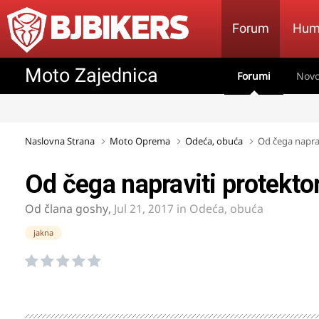
Forum
Hum
Moto Zajednica
Forumi
Novo
Naslovna Strana
Moto Oprema
Odeća, obuća
Od čega naprav
Od čega napraviti protekto
Od člana
goshy
,
Jul 21, 2017
in
Odeća, obuća
jakna