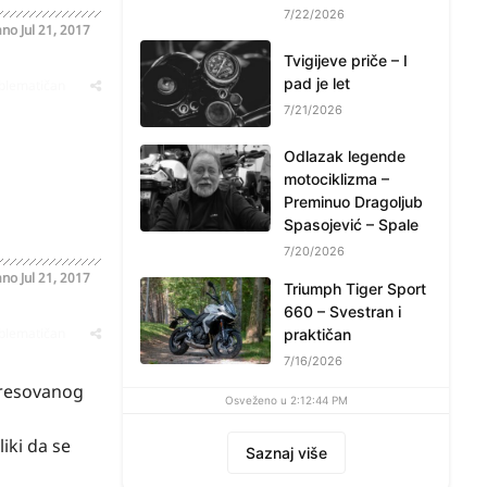
7/22/2026
ano
Jul 21, 2017
Tvigijeve priče – I
pad je let
oblematičan
7/21/2026
Odlazak legende
motociklizma –
Preminuo Dragoljub
Spasojević – Spale
7/20/2026
ano
Jul 21, 2017
Triumph Tiger Sport
660 – Svestran i
oblematičan
praktičan
7/16/2026
 presovanog
Osveženo u 2:12:44 PM
iki da se
Saznaj više