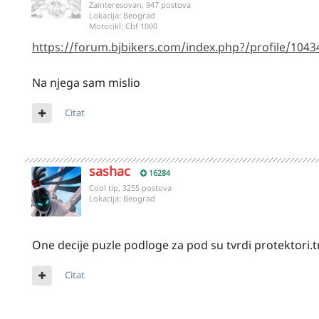
Zainteresovan, 947 postova
Lokacija:
Beograd
Motocikl:
Cbf 1000
https://forum.bjbikers.com/index.php?/profile/1043
Na njega sam mislio
Citat
sashac
16284
Cool tip, 3255 postova
Lokacija:
Beograd
One decije puzle podloge za pod su tvrdi protektori.t
Citat