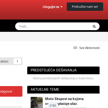
Pridružite nam se!
Ulogujte se
Sve Aktivnosti
ratioci
1
PREDSTOJEĆA DEŠAVANJA
Nema predstojećih dešavanja u kalendaru.
AKTUELNE TEME
 odgovor
Moto Skupovi na kojima
se ne naplaćuje ulaz.
2182