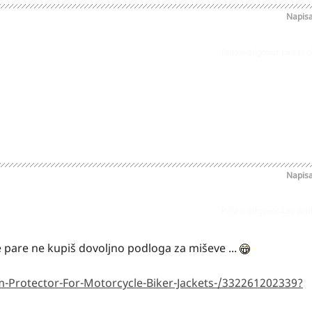
Napis
Prijavi odgovor kao pr
Napis
Prijavi odgovor kao pr
te pare ne kupiš dovoljno podloga za miševe ...
Protector-For-Motorcycle-Biker-Jackets-/332261202339?