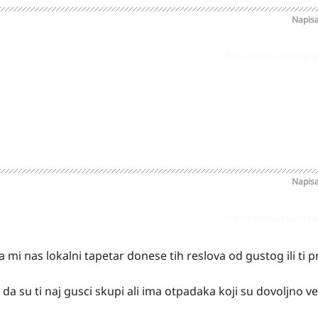
Napis
Prijavi odgovor kao pr
Napis
Prijavi odgovor kao pr
a mi nas lokalni tapetar donese tih reslova od gustog ili ti
a su ti naj gusci skupi ali ima otpadaka koji su dovoljno vel