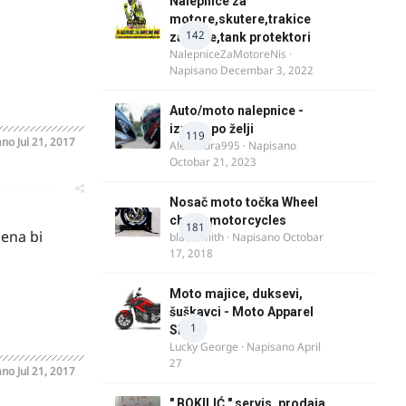
Nalepnice za
motore,skutere,trakice
142
za felne,tank protektori
NalepniceZaMotoreNis
·
Napisano
Decembar 3, 2022
Auto/moto nalepnice -
izrada po želji
119
ano
Jul 21, 2017
Alexandra995
· Napisano
Octobar 21, 2023
oblematičan
Nosač moto točka Wheel
chock motorcycles
181
mena bi
blacksmith
· Napisano
Octobar
17, 2018
Moto majice, duksevi,
šuškavci - Moto Apparel
1
SRB
Lucky George
· Napisano
April
27
ano
Jul 21, 2017
" BOKILIĆ " servis, prodaja