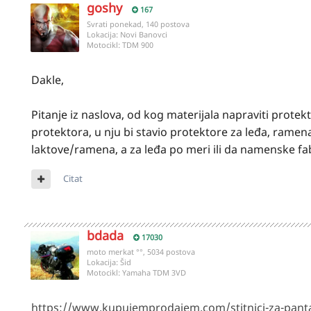
goshy
167
Svrati ponekad, 140 postova
Lokacija:
Novi Banovci
Motocikl:
TDM 900
Dakle,
Pitanje iz naslova, od kog materijala napraviti prot
protektora, u nju bi stavio protektore za leđa, rame
laktove/ramena, a za leđa po meri ili da namenske fa
Citat
bdada
17030
moto merkat °°, 5034 postova
Lokacija:
Šid
Motocikl:
Yamaha TDM 3VD
https://www.kupujemprodajem.com/stitnici-za-pant