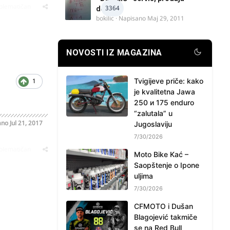
oblematičan
3364
delova
bokilic
· Napisano
Maj 29, 2011
NOVOSTI IZ MAGAZINA
Tvigijeve priče: kako
1
je kvalitetna Jawa
250 и 175 enduro
“zalutala” u
ano
Jul 21, 2017
Jugoslaviju
7/30/2026
oblematičan
Moto Bike Kać –
Saopštenje o Ipone
uljima
7/30/2026
CFMOTO i Dušan
Blagojević takmiče
se na Red Bull