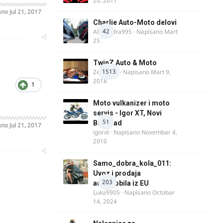
20, 2011
ano
Jul 21, 2017
Charlie Auto-Moto delovi
42
Alexandra995
· Napisano
Mart
oblematičan
25
TwinZ Auto & Moto
1513
Zeljkamp
· Napisano
Mart 9,
2018
1
Moto vulkanizer i moto
servis - Igor XT, Novi
51
Beograd
ano
Jul 21, 2017
igorxt
· Napisano
Novembar 4,
2010
oblematičan
Samo_dobra_kola_011:
Uvoz i prodaja
203
automobila iz EU
Luka9905
· Napisano
Octobar
14, 2024