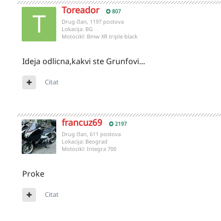
Toreador
807
Drug član, 1197 postova
Lokacija:
BG
Motocikl:
Bmw XR triple black
Ideja odlicna,kakvi ste Grunfovi...
Citat
francuz69
2197
Drug član, 611 postova
Lokacija:
Beograd
Motocikl:
Integra 700
Proke
Citat