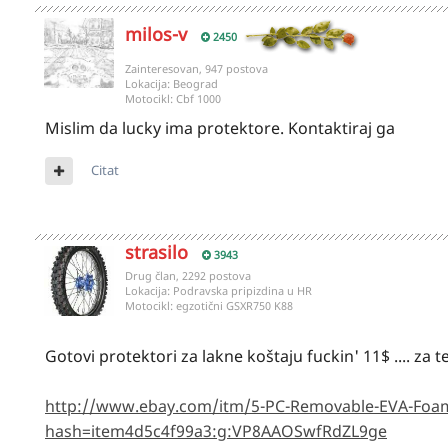
milos-v
2450
Zainteresovan, 947 postova
Lokacija:
Beograd
Motocikl:
Cbf 1000
Mislim da lucky ima protektore. Kontaktiraj ga
Citat
strasilo
3943
Drug član, 2292 postova
Lokacija:
Podravska pripizdina u HR
Motocikl:
egzotični GSXR750 K88
Gotovi protektori za lakne koštaju fuckin' 11$ .... za 
http://www.ebay.com/itm/5-PC-Removable-EVA-Foam-
hash=item4d5c4f99a3:g:VP8AAOSwfRdZL9ge