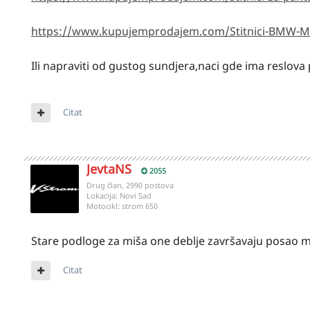
https://www.kupujemprodajem.com/Stitnici-BMW-M
Ili napraviti od gustog sundjera,naci gde ima reslova 
Citat
JevtaNS
2055
Drug član, 2990 postova
Lokacija:
Novi Sad
Motocikl:
strom 650
Stare podloge za miša one deblje završavaju posao m
Citat