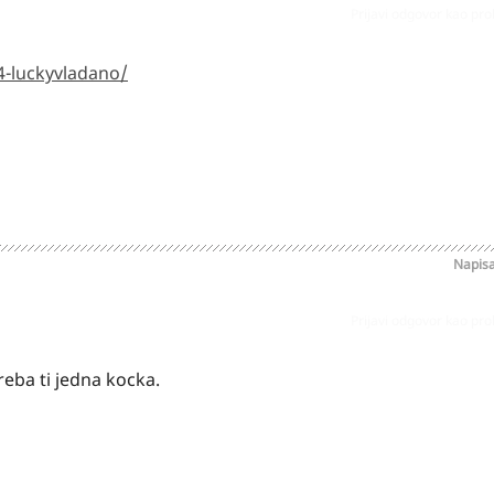
Prijavi odgovor kao pr
4-luckyvladano/
Napis
Prijavi odgovor kao pr
reba ti jedna kocka.