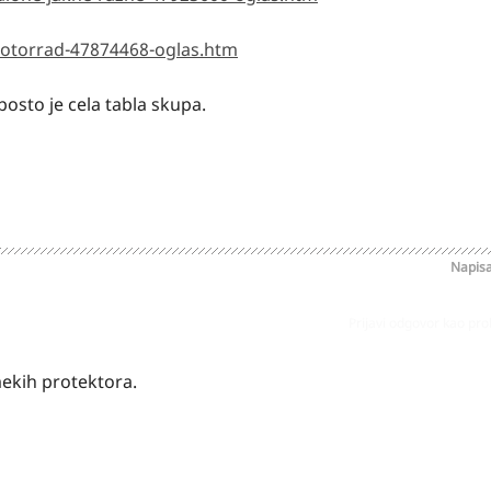
otorrad-47874468-oglas.htm
posto je cela tabla skupa.
Napis
Prijavi odgovor kao pr
ekih protektora.