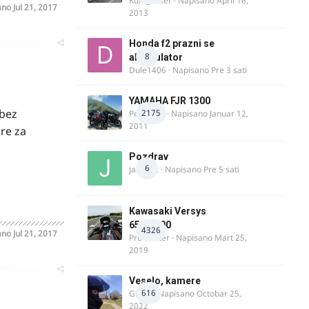
Kum_Mixer
· Napisano
April 16,
ano
Jul 21, 2017
2013
oblematičan
Honda f2 prazni se
8
akomulator
Dule1406
· Napisano
Pre 3 sati
YAMAHA FJR 1300
 bez
2175
Petartdm
· Napisano
Januar 12,
2011
re za
Pozdrav
6
jasminc
· Napisano
Pre 5 sati
Kawasaki Versys
650/1000
4326
ano
Jul 21, 2017
ProMaster
· Napisano
Mart 25,
2019
oblematičan
Veselo, kamere
616
GR 46
· Napisano
Octobar 25,
2022