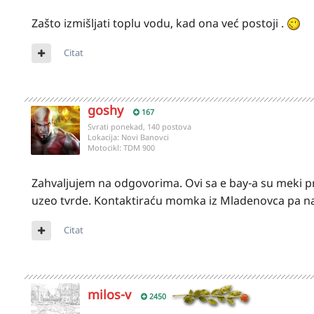
Zašto izmišljati toplu vodu, kad ona već postoji .
Citat
goshy
167
Svrati ponekad, 140 postova
Lokacija:
Novi Banovci
Motocikl:
TDM 900
Zahvaljujem na odgovorima. Ovi sa e bay-a su meki pro
uzeo tvrde. Kontaktiraću momka iz Mladenovca pa na
Citat
milos-v
2450