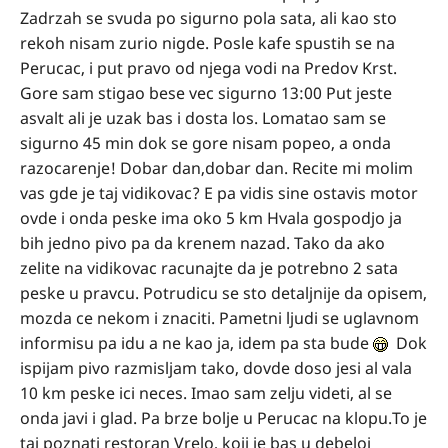
Zadrzah se svuda po sigurno pola sata, ali kao sto
rekoh nisam zurio nigde. Posle kafe spustih se na
Perucac, i put pravo od njega vodi na Predov Krst.
Gore sam stigao bese vec sigurno 13:00 Put jeste
asvalt ali je uzak bas i dosta los. Lomatao sam se
sigurno 45 min dok se gore nisam popeo, a onda
razocarenje! Dobar dan,dobar dan. Recite mi molim
vas gde je taj vidikovac? E pa vidis sine ostavis motor
ovde i onda peske ima oko 5 km Hvala gospodjo ja
bih jedno pivo pa da krenem nazad. Tako da ako
zelite na vidikovac racunajte da je potrebno 2 sata
peske u pravcu. Potrudicu se sto detaljnije da opisem,
mozda ce nekom i znaciti. Pametni ljudi se uglavnom
informisu pa idu a ne kao ja, idem pa sta bude
Dok
ispijam pivo razmisljam tako, dovde doso jesi al vala
10 km peske ici neces. Imao sam zelju videti, al se
onda javi i glad. Pa brze bolje u Perucac na klopu.To je
taj poznati restoran Vrelo, koji je bas u debeloj