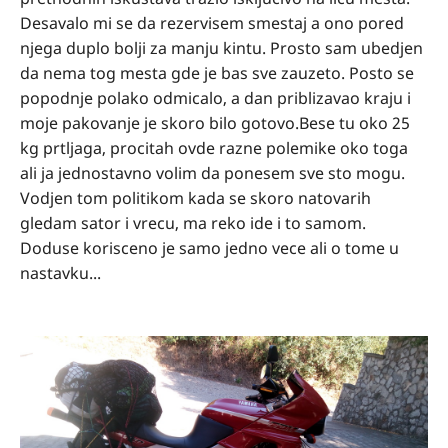
Desavalo mi se da rezervisem smestaj a ono pored
njega duplo bolji za manju kintu. Prosto sam ubedjen
da nema tog mesta gde je bas sve zauzeto. Posto se
popodnje polako odmicalo, a dan priblizavao kraju i
moje pakovanje je skoro bilo gotovo.Bese tu oko 25
kg prtljaga, procitah ovde razne polemike oko toga
ali ja jednostavno volim da ponesem sve sto mogu.
Vodjen tom politikom kada se skoro natovarih
gledam sator i vrecu, ma reko ide i to samom.
Doduse korisceno je samo jedno vece ali o tome u
nastavku...