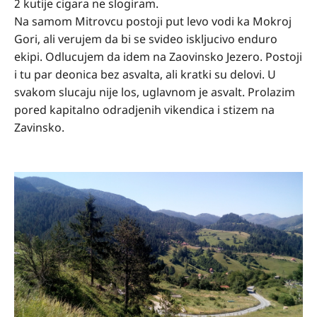
2 kutije cigara ne slogiram.
Na samom Mitrovcu postoji put levo vodi ka Mokroj
Gori, ali verujem da bi se svideo iskljucivo enduro
ekipi. Odlucujem da idem na Zaovinsko Jezero. Postoji
i tu par deonica bez asvalta, ali kratki su delovi. U
svakom slucaju nije los, uglavnom je asvalt. Prolazim
pored kapitalno odradjenih vikendica i stizem na
Zavinsko.