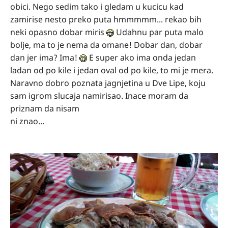
obici. Nego sedim tako i gledam u kucicu kad
zamirise nesto preko puta hmmmmm... rekao bih
neki opasno dobar miris
Udahnu par puta malo
bolje, ma to je nema da omane! Dobar dan, dobar
dan jer ima? Ima!
E super ako ima onda jedan
ladan od po kile i jedan oval od po kile, to mi je mera.
Naravno dobro poznata jagnjetina u Dve Lipe, koju
sam igrom slucaja namirisao. Inace moram da
priznam da nisam
ni znao...