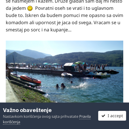
se nasmejem i kazem. Druze gladan sam daj mi nesto
da jedem
Povratni oseh se vrati i to uglavnom
bude to. Iskren da budem pomuci me opasno sa ovim
komadom ali upornost je jaca od svega. Vracam se u
smestaj po sorc i na kupanje...
Važno obaveštenje
I accept
Nastavkom korišćenja ovog sajta prihvatate
Pravila
korišćenja