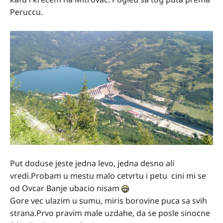
Peruccu.
Put doduse jeste jedna levo, jedna desno ali
vredi.Probam u mestu malo cetvrtu i petu cini mi se
od Ovcar Banje ubacio nisam
Gore vec ulazim u sumu, miris borovine puca sa svih
strana.Prvo pravim male uzdahe, da se posle sinocne