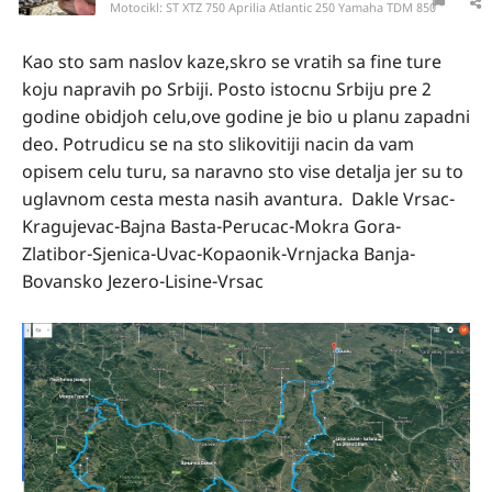
Motocikl:
ST XTZ 750 Aprilia Atlantic 250 Yamaha TDM 850
Kao sto sam naslov kaze,skro se vratih sa fine ture
koju napravih po Srbiji. Posto istocnu Srbiju pre 2
godine obidjoh celu,ove godine je bio u planu zapadni
deo. Potrudicu se na sto slikovitiji nacin da vam
opisem celu turu, sa naravno sto vise detalja jer su to
uglavnom cesta mesta nasih avantura. Dakle Vrsac-
Kragujevac-Bajna Basta-Perucac-Mokra Gora-
Zlatibor-Sjenica-Uvac-Kopaonik-Vrnjacka Banja-
Bovansko Jezero-Lisine-Vrsac