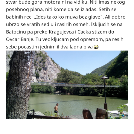
stvar bude gora motora ni na vidiku. Niti imas nekog
posebnog plana, niti kome da se izjadas. Setih se
babinih reci ,,Ides tako ko muva bez glave". Ali dobro
ubrzo se vratih sedlu i rasirih osmeh. Iskljucih se na
Batocinu pa preko Kragujevca i Cacka stizem do
Ovcar Banje. Tu vec kljucam pod opremom, pa resih
sebe pocastim jednim il dva ladna piva