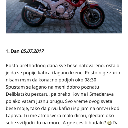
1. Dan
05.07.2017
Posto prethodnog dana sve bese natovareno, ostalo
je da se popije kafica i lagano krene. Posto nige zurio
nisam msm da konacno podjoh oko 08:30
Spustam se lagano na meni dobro poznatu
Deliblatsku pescaru, pa preko Kovina i Smederava
polako vatam Juznu prugu. Svo vreme ovog sveta
bese moje, tako da prvu kaficu ispijam na omv-u kod
Lapova. Tu me atmosvera malo dirnu, gledam oko
sebe svi ljudi idu na more. A gde ces ti budalo?
Da