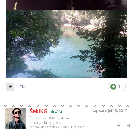
Citat
7
ŠekiKG
Napisano
Jul 13, 2017
4334
Šumadinac, 1581 postova
Lokacija:
Kragujevac
Motocikl:
Yamaha xj 900S Diversion