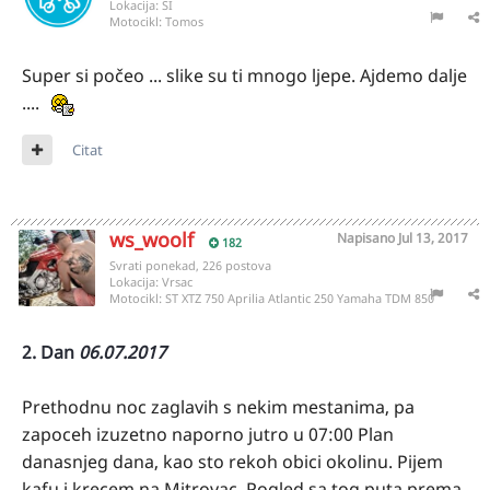
Lokacija:
SI
Motocikl:
Tomos
Super si počeo ... slike su ti mnogo ljepe. Ajdemo dalje
....
Citat
ws_woolf
Napisano
Jul 13, 2017
182
Svrati ponekad, 226 postova
Lokacija:
Vrsac
Motocikl:
ST XTZ 750 Aprilia Atlantic 250 Yamaha TDM 850
2. Dan
06.07.2017
Prethodnu noc zaglavih s nekim mestanima, pa
zapoceh izuzetno naporno jutro u 07:00 Plan
danasnjeg dana, kao sto rekoh obici okolinu. Pijem
kafu i krecem na Mitrovac. Pogled sa tog puta prema