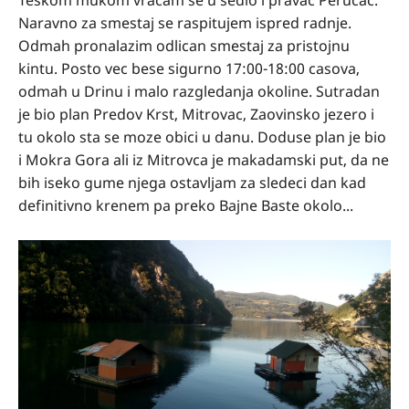
Teskom mukom vracam se u sedlo i pravac Perucac.
Naravno za smestaj se raspitujem ispred radnje.
Odmah pronalazim odlican smestaj za pristojnu
kintu. Posto vec bese sigurno 17:00-18:00 casova,
odmah u Drinu i malo razgledanja okoline. Sutradan
je bio plan Predov Krst, Mitrovac, Zaovinsko jezero i
tu okolo sta se moze obici u danu. Doduse plan je bio
i Mokra Gora ali iz Mitrovca je makadamski put, da ne
bih iseko gume njega ostavljam za sledeci dan kad
definitivno krenem pa preko Bajne Baste okolo...