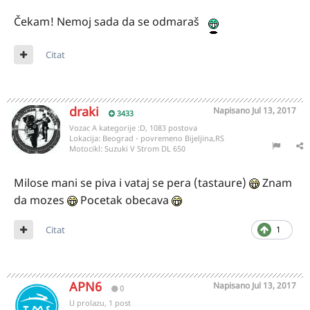
Čekam! Nemoj sada da se odmaraš
Citat
draki
Napisano
Jul 13, 2017
3433
Vozac A kategorije :D, 1083 postova
Lokacija:
Beograd - povremeno Bijeljina,RS
Motocikl:
Suzuki V Strom DL 650
Milose mani se piva i vataj se pera (tastaure)
Znam
da mozes
Pocetak obecava
Citat
1
APN6
Napisano
Jul 13, 2017
0
U prolazu, 1 post