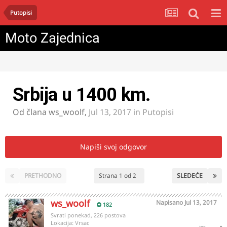
Putopisi
Moto Zajednica
Srbija u 1400 km.
Od člana
ws_woolf
,
Jul 13, 2017
in
Putopisi
Napiši svoj odgovor
PRETHODNO
Strana 1 od 2
SLEDEĆE
ws_woolf
Napisano
Jul 13, 2017
182
Svrati ponekad, 226 postova
Lokacija:
Vrsac