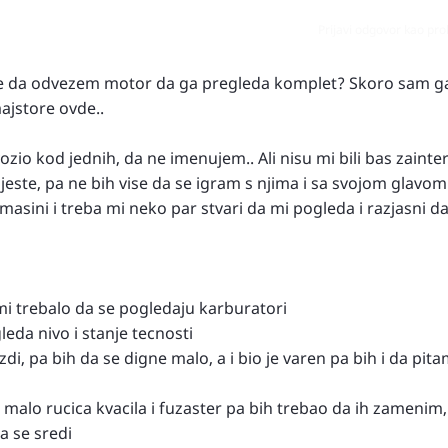
Prijavi odgovor kao pr
e da odvezem motor da ga pregleda komplet? Skoro sam ga
ajstore ovde..
io kod jednih, da ne imenujem.. Ali nisu mi bili bas zainter
 jeste, pa ne bih vise da se igram s njima i sa svojom glavom
masini i treba mi neko par stvari da mi pogleda i razjasni 
mi trebalo da se pogledaju karburatori
eda nivo i stanje tecnosti
zdi, pa bih da se digne malo, a i bio je varen pa bih i da pit
 malo rucica kvacila i fuzaster pa bih trebao da ih zamenim,
a se sredi