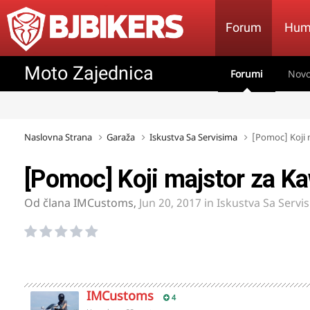
Forum
Hum
Moto Zajednica
Forumi
Novo
Naslovna Strana
Garaža
Iskustva Sa Servisima
[Pomoc] Koji 
[Pomoc] Koji majstor za K
Od člana
IMCustoms
,
Jun 20, 2017
in
Iskustva Sa Servi
IMCustoms
4