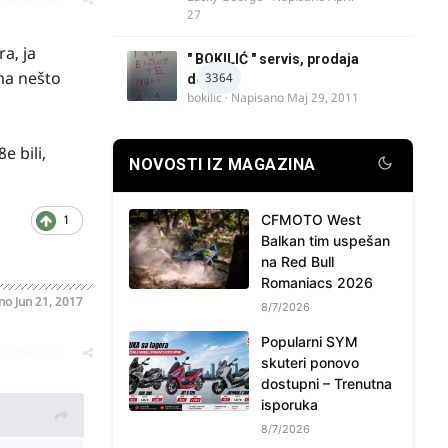
27
a, ja
" BOKILIĆ " servis, prodaja
ima nešto
3364
delova
bokilic
· Napisano
Maj 29, 2011
e bili,
NOVOSTI IZ MAGAZINA
CFMOTO West
1
Balkan tim uspešan
na Red Bull
Romaniacs 2026
ano
Jun 21, 2017
8/7/2026
Popularni SYM
oblematičan
skuteri ponovo
dostupni – Trenutna
isporuka
8/7/2026