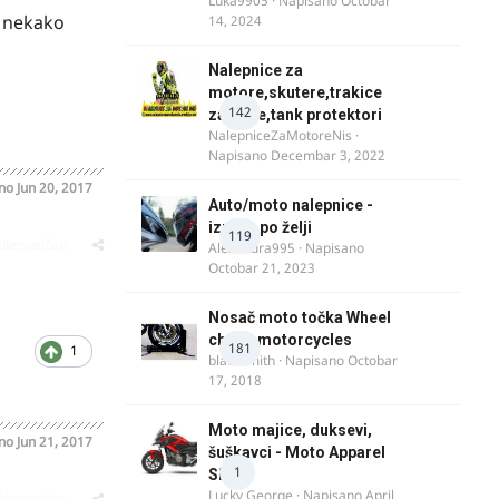
Luka9905
· Napisano
Octobar
i nekako
14, 2024
Nalepnice za
motore,skutere,trakice
142
za felne,tank protektori
NalepniceZaMotoreNis
·
Napisano
Decembar 3, 2022
ano
Jun 20, 2017
Auto/moto nalepnice -
izrada po želji
119
oblematičan
Alexandra995
· Napisano
Octobar 21, 2023
Nosač moto točka Wheel
chock motorcycles
181
1
blacksmith
· Napisano
Octobar
17, 2018
Moto majice, duksevi,
ano
Jun 21, 2017
šuškavci - Moto Apparel
1
SRB
Lucky George
· Napisano
April
oblematičan