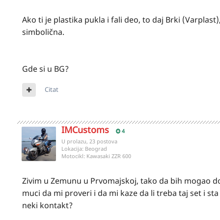
Ako ti je plastika pukla i fali deo, to daj Brki (Varpla
simbolična.
Gde si u BG?
Citat
IMCustoms
4
U prolazu, 23 postova
Lokacija:
Beograd
Motocikl:
Kawasaki ZZR 600
Zivim u Zemunu u Prvomajskoj, tako da bih mogao do
muci da mi proveri i da mi kaze da li treba taj set i st
neki kontakt?