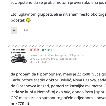
5. Uopsteno da se proba motor i proveri ako ima jos
Eto, uglavnom gluposti, ali ja nit znam nesto oko to
pocetak
Citat
mrle
11412
nekrunisani kralj moto cigana, 3360 postova
Lokacija:
Banovo brdo, Juzni Beograd...
Motocikl:
4x4
da probam da ti pomognem, meni je ZZR600 '93će god.
Karburatore sredio doktor Bokilić, Nova Pazova, sad
do Obrenovca inazad, pomeri se kazaljka milimetar. 
je da se kupi u Nemačkoj oko 80e, doneo Bera (isporu
GPZ mi se grejao sumanuto,počelo odjednom, i povećal
pre ZZR-a).