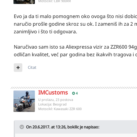
Motocikl:
CBR 900RR
Evo ja da ti malo pomognem oko ovoga što nisi dobio 
naručio prošle godine skroz su ok. I zameniš ih za 2 
zanimljivo i što ti odgovara.
Naručivao sam isto sa Aliexpressa vizir za ZZR600 94g
odličan kvalitet, već par godina bez ikakvih tragova i
Citat
IMCustoms
4
U prolazu, 23 postova
Lokacija:
Beograd
Motocikl:
Kawasaki ZZR 600
On 20.6.2017. at 13:26,
bokilic
je napisao: