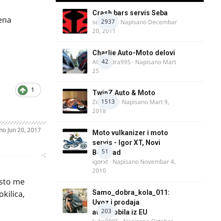
Crash bars servis Seba
Cena
2937
seba011
· Napisano
Decembar
20, 2011
Charlie Auto-Moto delovi
42
Alexandra995
· Napisano
Mart
25
1
TwinZ Auto & Moto
1513
Zeljkamp
· Napisano
Mart 9,
2018
ano
Jun 20, 2017
Moto vulkanizer i moto
servis - Igor XT, Novi
51
Beograd
oblematičan
igorxt
· Napisano
Novembar 4,
2010
 sto me
kilica,
Samo_dobra_kola_011:
Uvoz i prodaja
203
automobila iz EU