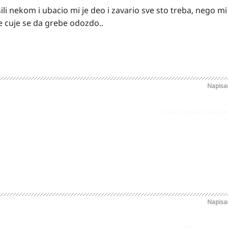
osili nekom i ubacio mi je deo i zavario sve sto treba, nego m
e cuje se da grebe odozdo..
Napis
Prijavi odgovor kao pr
Napis
Prijavi odgovor kao pr