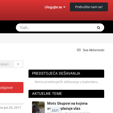
Pridružite nam se!
Ulogujte se
Sve Aktivnosti
ratioci
0
PREDSTOJEĆA DEŠAVANJA
Nema predstojećih dešavanja u kalendaru.
 odgovor
AKTUELNE TEME
Moto Skupovi na kojima
ano
Jun 20, 2017
se ne naplaćuje ulaz.
2221