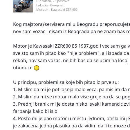
U prolazu, 23 postova
Lokacija:
Beograd
Motocikl:
Kawasaki ZZR 600
Kog majstora/servisera mi u Beogradu preporucujet
nov sam vozac i nisam iz Beograda pa ne znam bas m
Motor je Kawasaki ZZR600 E5 1997.god i vec sam ga voz
sve sto sam ih pitao kao "nije problem", ali ispada da
rekoh, nov sam vozac, ne bih bas da se ucim na losoj 
ubuduce
U principu, problemi za koje bih pitao iz prve su:
1. Mislim da mi je potrosnja malo veca, pa mislim da 
2. Mislim da mi se motor malo vise greje pa da se pogl
3. Prednji branik mi je dosta nisko, svaki kamencic zvi
farbanja kako bi islo
4. Posto mi je pao motor u mestu jednom, otisla mi je
je zakacena jedna plastika pa da vidim da li to moze d