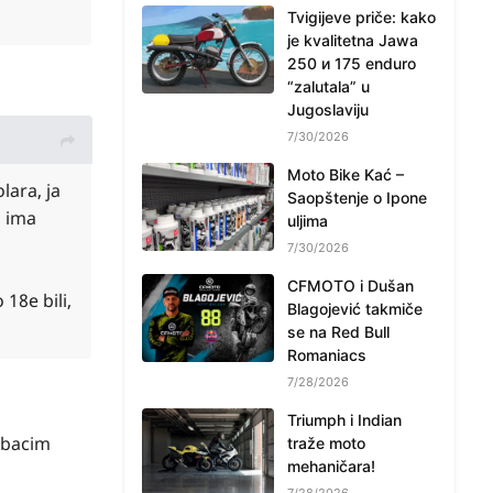
Tvigijeve priče: kako
je kvalitetna Jawa
250 и 175 enduro
“zalutala” u
Jugoslaviju
7/30/2026
Moto Bike Kać –
lara, ja
Saopštenje o Ipone
i ima
uljima
7/30/2026
CFMOTO i Dušan
18e bili,
Blagojević takmiče
se na Red Bull
Romaniacs
7/28/2026
Triumph i Indian
a bacim
traže moto
mehaničara!
7/28/2026