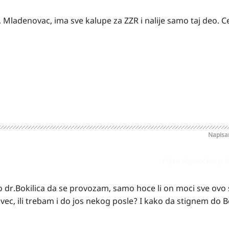
st), Mladenovac, ima sve kalupe za ZZR i nalije samo taj deo. 
Napis
Prijavi odgovor kao pr
 dr.Bokilica da se provozam, samo hoce li on moci sve ovo
a vec, ili trebam i do jos nekog posle? I kako da stignem do Bo