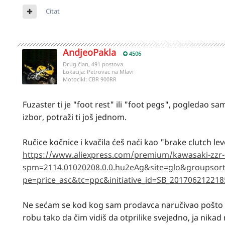
Citat
AndjeoPakla
4506
Drug član, 491 postova
Lokacija:
Petrovac na Mlavi
Motocikl:
CBR 900RR
Fuzaster ti je "foot rest" ili "foot pegs", pogledao 
izbor, potraži ti još jednom.
Ručice kočnice i kvačila ćeš naći kao "brake clutch le
https://www.aliexpress.com/premium/kawasaki-zzr-6
spm=2114.01020208.0.0.hu2eAg&site=glo&groupsort
pe=price_asc&tc=ppc&initiative_id=SB_201706212218
Ne sećam se kod kog sam prodavca naručivao pošto sa
robu tako da čim vidiš da otprilike svejedno, ja nika