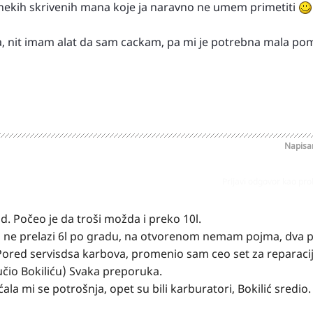
 nekih skrivenih mana koje ja naravno ne umem primetiti
ga, nit imam alat da sam cackam, pa mi je potrebna mala po
Napis
Prijavi odgovor kao pr
 Počeo je da troši možda i preko 10l.
a ne prelazi 6l po gradu, na otvorenom nemam pojma, dva p
Pored servisdsa karbova, promenio sam ceo set za reparacij
čio Bokiliću) Svaka preporuka.
a mi se potrošnja, opet su bili karburatori, Bokilić sredio