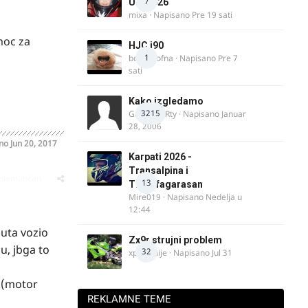
7
UK, 2026
mixa
· Napisano
Pre 19 sati
moc za
HJC i90
1
bobi_krofna
· Napisano
Pre 7
sati
Kako izgledamo
3215
Guest diRRty · Napisano
Januar
28, 2006
ano
Jun 20, 2017
Karpati 2026 -
Transalpina i
oblematičan
13
Transfagarasan
Mire019
· Napisano
Nedelja u
12:44
uta vozio
Zx9r strujni problem
u, jbga to
32
xpetronije
· Napisano
Jul 31
. (motor
REKLAMNE TEME