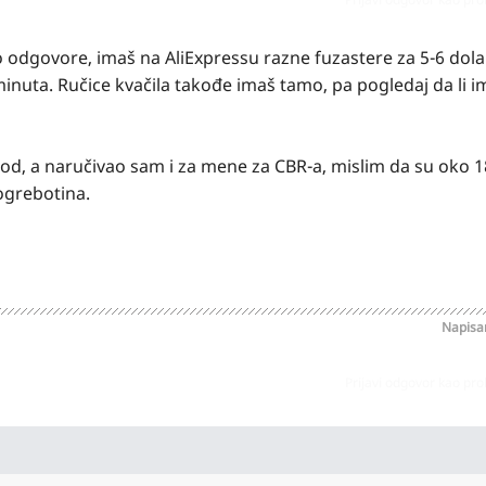
odgovore, imaš na AliExpressu razne fuzastere za 5-6 dolar
minuta. Ručice kvačila takođe imaš tamo, pa pogledaj da li 
od, a naručivao sam i za mene za CBR-a, mislim da su oko 18
 ogrebotina.
Napis
Prijavi odgovor kao pr