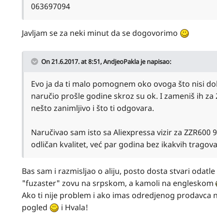
063697094
Javljam se za neki minut da se dogovorimo
On 21.6.2017. at 8:51,
AndjeoPakla
je napisao:
Evo ja da ti malo pomognem oko ovoga što nisi dob
naručio prošle godine skroz su ok. I zameniš ih za 
nešto zanimljivo i što ti odgovara.
Naručivao sam isto sa Aliexpressa vizir za ZZR600 
odličan kvalitet, već par godina bez ikakvih tragova
Bas sam i razmisljao o aliju, posto dosta stvari odat
"fuzaster" zovu na srpskom, a kamoli na engleskom
Ako ti nije problem i ako imas odredjenog prodavca na
pogled
i Hvala!