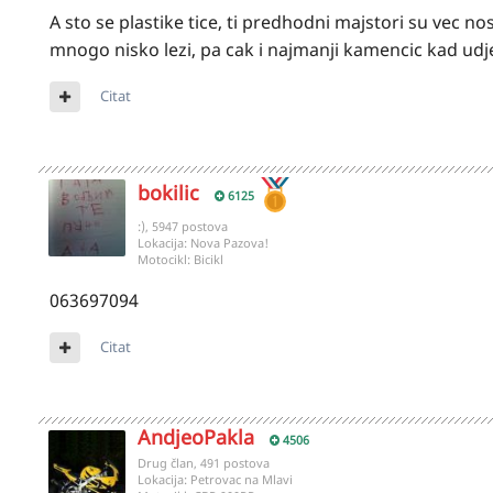
A sto se plastike tice, ti predhodni majstori su vec n
mnogo nisko lezi, pa cak i najmanji kamencic kad udj
Citat
bokilic
6125
:), 5947 postova
Lokacija:
Nova Pazova!
Motocikl:
Bicikl
063697094
Citat
AndjeoPakla
4506
Drug član, 491 postova
Lokacija:
Petrovac na Mlavi