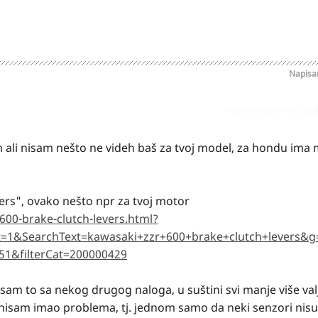
Napis
Prijavi odgovor kao pr
sam ali nisam nešto ne videh baš za tvoj model, za hondu ima
vers", ovako nešto npr za tvoj motor
00-brake-clutch-levers.html?
=1&SearchText=kawasaki+zzr+600+brake+clutch+levers&g
51&filterCat=200000429
m to sa nekog drugog naloga, u suštini svi manje više valj
d nisam imao problema, tj. jednom samo da neki senzori nisu 