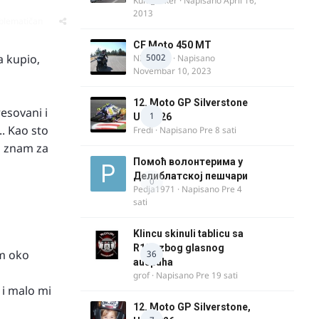
Kum_Mixer
· Napisano
April 16,
2013
oblematičan
CF Moto 450 MT
 kupio,
5002
NIKOLA 1
· Napisano
Novembar 10, 2023
12. Moto GP Silverstone
esovani i
1
UK 2026
.. Kao sto
Fredi
· Napisano
Pre 8 sati
da znam za
Помоћ волонтерима у
Делиблатској пешчари
0
Pedja1971
· Napisano
Pre 4
sati
Klincu skinuli tablicu sa
R125 zbog glasnog
am oko
36
auspuha
grof
· Napisano
Pre 19 sati
 i malo mi
12. Moto GP Silverstone,