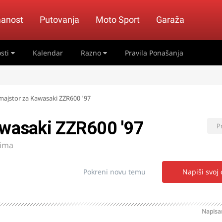
anost
Putovanja
Moto Sport
Garaža
sti
Kalendar
Razno
Pravila Ponašanja
majstor za Kawasaki ZZR600 '97
awasaki ZZR600 '97
P
sima
Pokreni novu temu
Napiši svoj
Napis