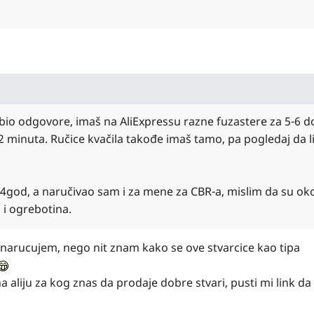
io odgovore, imaš na AliExpressu razne fuzastere za 5-6 do
2 minuta. Ručice kvačila takođe imaš tamo, pa pogledaj da l
94god, a naručivao sam i za mene za CBR-a, mislim da su oko 
 i ogrebotina.
le narucujem, nego nit znam kako se ove stvarcice kao tipa
 aliju za kog znas da prodaje dobre stvari, pusti mi link d