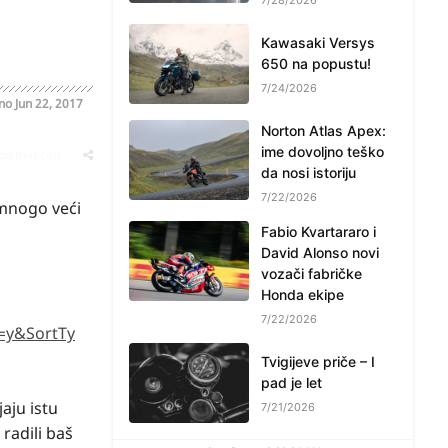
Kawasaki Versys
650 na popustu!
7/24/2026
ano
Jun 22, 2017
Norton Atlas Apex:
ime dovoljno teško
oblematičan
da nosi istoriju
7/22/2026
 mnogo veći
Fabio Kvartararo i
David Alonso novi
vozači fabričke
Honda ekipe
7/22/2026
=y&SortTy
Tvigijeve priče – I
pad je let
aju istu
7/21/2026
radili baš