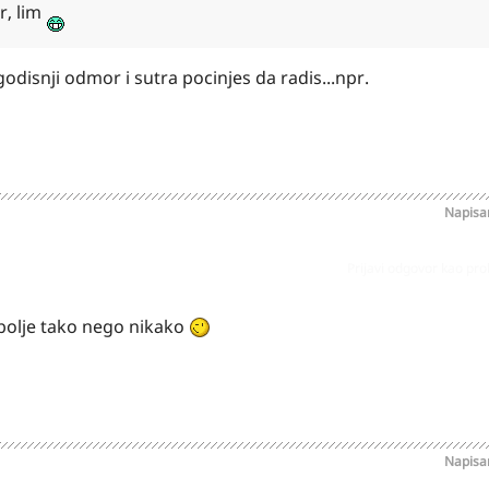
r, lim
godisnji odmor i sutra pocinjes da radis...npr.
Napis
Prijavi odgovor kao pr
 bolje tako nego nikako
Napis