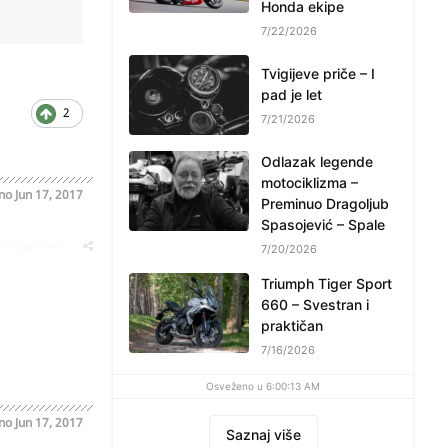
Honda ekipe
7/22/2026
Tvigijeve priče – I
pad je let
2
7/21/2026
Odlazak legende
motociklizma –
ano
Jun 17, 2017
Preminuo Dragoljub
Spasojević – Spale
oblematičan
7/20/2026
Triumph Tiger Sport
660 – Svestran i
praktičan
7/16/2026
Osveženo u 6:00:13 AM
ano
Jun 17, 2017
Saznaj više