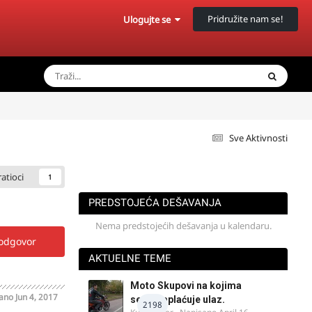
Pridružite nam se!
Ulogujte se
Sve Aktivnosti
ratioci
1
PREDSTOJEĆA DEŠAVANJA
Nema predstojećih dešavanja u kalendaru.
 odgovor
AKTUELNE TEME
Moto Skupovi na kojima
sano
Jun 4, 2017
se ne naplaćuje ulaz.
2198