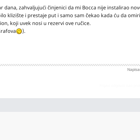
 dana, zahvaljujući činjenici da mi Bocca nije instalirao n
bilo klizište i prestaje put i samo sam čekao kada ću da omi
n, koji uvek nosi u rezervi ove ručice.
šrafova
).
Napis
Prijavi odgovor kao pr