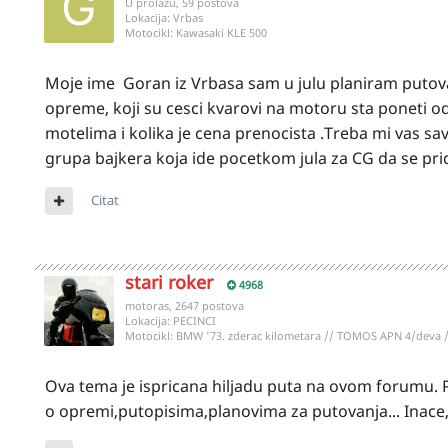
U prolazu, 59 postova
Lokacija:
Vrbas
Motocikl:
Kawasaki KLE 500
Moje ime Goran iz Vrbasa sam u julu planiram putova
opreme, koji su cesci kvarovi na motoru sta poneti od 
motelima i kolika je cena prenocista .Treba mi vas sav
grupa bajkera koja ide pocetkom jula za CG da se pri
Citat
stari roker
4968
motoras, 2647 postova
Lokacija:
PECINCI
Motocikl:
BMW '73. zderac kilometara // TOMOS APN 4/deva 
Ova tema je ispricana hiljadu puta na ovom forumu. P
o opremi,putopisima,planovima za putovanja... Inace,