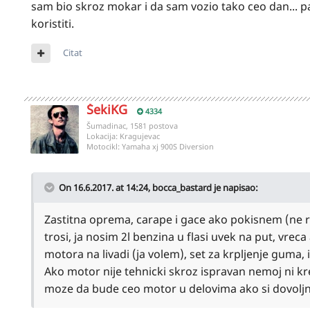
sam bio skroz mokar i da sam vozio tako ceo dan... pa
koristiti.
Citat
ŠekiKG
4334
Šumadinac, 1581 postova
Lokacija:
Kragujevac
Motocikl:
Yamaha xj 900S Diversion
On 16.6.2017. at 14:24,
bocca_bastard
je napisao:
Zastitna oprema, carape i gace ako pokisnem (ne r
trosi, ja nosim 2l benzina u flasi uvek na put, vr
motora na livadi (ja volem), set za krpljenje guma, i 
Ako motor nije tehnicki skroz ispravan nemoj ni kr
moze da bude ceo motor u delovima ako si dovolj