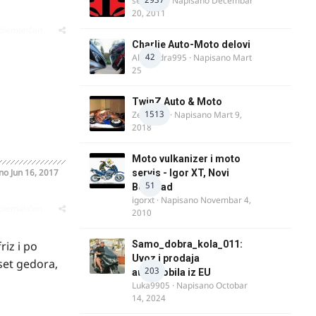
seba011
· Napisano
Decembar
20, 2011
oblematičan
Charlie Auto-Moto delovi
42
Alexandra995
· Napisano
Mart
25
TwinZ Auto & Moto
1513
Zeljkamp
· Napisano
Mart 9,
2018
Moto vulkanizer i moto
ano
Jun 16, 2017
servis - Igor XT, Novi
51
Beograd
igorxt
· Napisano
Novembar 4,
oblematičan
2010
riz i po
Samo_dobra_kola_011:
Uvoz i prodaja
 set gedora,
203
automobila iz EU
Luka9905
· Napisano
Octobar
14, 2024