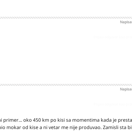
Napis
Prijavi odgovor kao pr
Napis
Prijavi odgovor kao pr
icni primer... oko 450 km po kisi sa momentima kada je prest
io mokar od kise a ni vetar me nije produvao. Zamisli sta bi