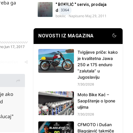
treba ga
" BOKILIĆ " servis, prodaja
3364
delova
bokilic
· Napisano
Maj 29, 2011
NOVOSTI IZ MAGAZINA
ano
Jun 17, 2017
Tvigijeve priče: kako
je kvalitetna Jawa
oblematičan
250 и 175 enduro
“zalutala” u
Jugoslaviju
7/30/2026
je ako
Moto Bike Kać –
ed
Saopštenje o Ipone
uljima
7/30/2026
slucaj"
CFMOTO i Dušan
Blagojević takmiče