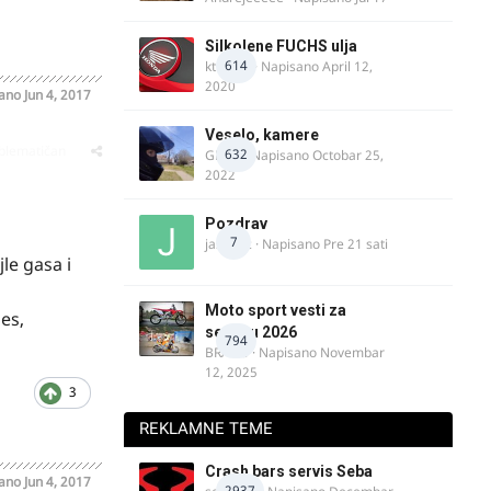
Silkolene FUCHS ulja
614
ktm600
· Napisano
April 12,
2020
sano
Jun 4, 2017
Veselo, kamere
oblematičan
632
GR 46
· Napisano
Octobar 25,
2022
Pozdrav
7
jasminc
· Napisano
Pre 21 sati
le gasa i
Moto sport vesti za
es,
sezonu 2026
794
BRACO
· Napisano
Novembar
12, 2025
3
REKLAMNE TEME
Crash bars servis Seba
sano
Jun 4, 2017
2937