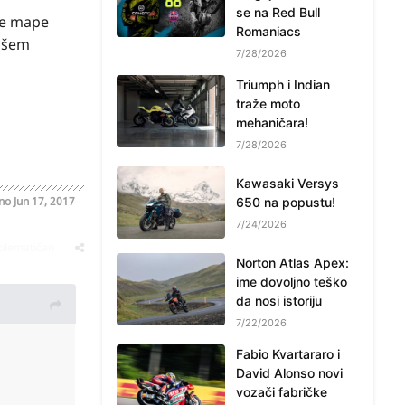
se na Red Bull
ove mape
Romaniacs
rišem
7/28/2026
Triumph i Indian
traže moto
mehaničara!
7/28/2026
Kawasaki Versys
ano
Jun 17, 2017
650 na popustu!
7/24/2026
oblematičan
Norton Atlas Apex:
ime dovoljno teško
da nosi istoriju
7/22/2026
Fabio Kvartararo i
David Alonso novi
vozači fabričke