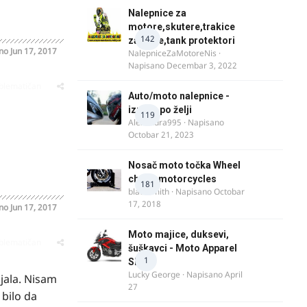
Nalepnice za
motore,skutere,trakice
142
za felne,tank protektori
ano
Jun 17, 2017
NalepniceZaMotoreNis
·
Napisano
Decembar 3, 2022
oblematičan
Auto/moto nalepnice -
izrada po želji
119
Alexandra995
· Napisano
Octobar 21, 2023
Nosač moto točka Wheel
chock motorcycles
181
blacksmith
· Napisano
Octobar
17, 2018
ano
Jun 17, 2017
Moto majice, duksevi,
oblematičan
šuškavci - Moto Apparel
1
SRB
Lucky George
· Napisano
April
ajala. Nisam
27
 bilo da