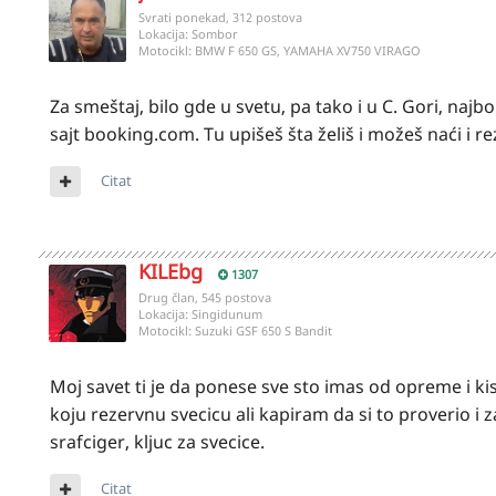
Svrati ponekad, 312 postova
Lokacija:
Sombor
Motocikl:
BMW F 650 GS, YAMAHA XV750 VIRAGO
Za smeštaj, bilo gde u svetu, pa tako i u C. Gori, najb
sajt booking.com. Tu upišeš šta želiš i možeš naći i r
Citat
KILEbg
1307
Drug član, 545 postova
Lokacija:
Singidunum
Motocikl:
Suzuki GSF 650 S Bandit
Moj savet ti je da ponese sve sto imas od opreme i kisno
koju rezervnu svecicu ali kapiram da si to proverio i 
srafciger, kljuc za svecice.
Citat