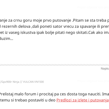
Prijavi odgovor kao pr
nje za crnu goru moje prvo putovanje .Pitam se sta treba 
rezernih delova ,dali poneti sator vrecu za spavanje ili pren
et iz vaseg iskustva ipak bolje pitati nego skitati.Cak ako i
duzim...
Napi
Prijavi odgovor kao pr
//Gpz900r Ninja // VULCAN VN1500
relistaj malo forum i procitaj pa ces dosta toga nauciti. I
temu si trebao postaviti u deo
Predlozi za izlete i putovanja