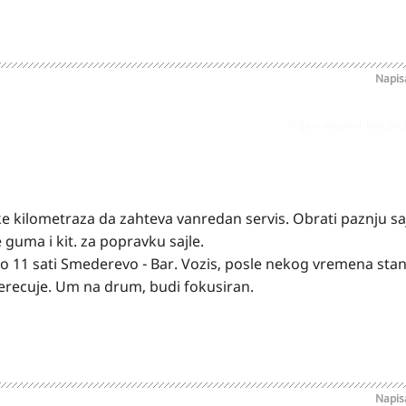
Napi
Prijavi odgovor kao pr
ke kilometraza da zahteva vanredan servis. Obrati paznju saj
e guma i kit. za popravku sajle.
ao 11 sati Smederevo - Bar. Vozis, posle nekog vremena stan
terecuje. Um na drum, budi fokusiran.
Napi