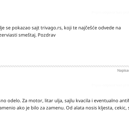
Prijavi odgovor kao pr
olje se pokazao sajt trivago.rs, koji te najčešće odvede na
ezerviasti smeštaj. Pozdrav
Napis
Prijavi odgovor kao pr
 odelo. Za motor, litar ulja, sajlu kvacila i eventualno antif
zamenio ako je bilo za zamenu. Od alata nosis kljesta, cekic,