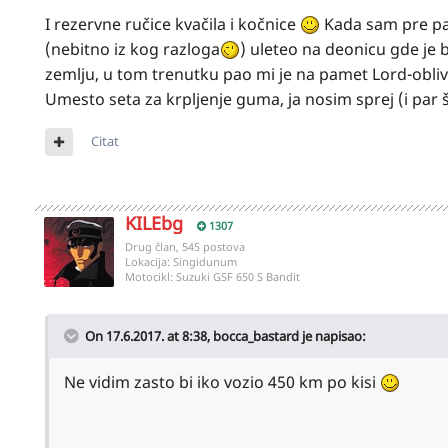
I rezervne ručice kvačila i kočnice
Kada sam pre par
(nebitno iz kog razloga
) uleteo na deonicu gde je 
zemlju, u tom trenutku pao mi je na pamet Lord-oblivio
Umesto seta za krpljenje guma, ja nosim sprej (i par 
Citat
KILEbg
1307
Drug član, 545 postova
Lokacija:
Singidunum
Motocikl:
Suzuki GSF 650 S Bandit
On 17.6.2017. at 8:38,
bocca_bastard
je napisao:
Ne vidim zasto bi iko vozio 450 km po kisi