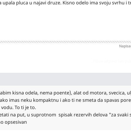
 upala pluca u najavi druze. Kisno odelo ima svoju svrhu i 
Napis
Prijavi odgovor kao pr
abim kisna odela, nema poente), alat od motora, svecica, ul
eca ako imas neku kompaktnu i ako ti ne smeta da spavas por
vodu. To ti je to.
etati na put, u suprotnom spisak rezervih delova "za svaki 
no opsesivan