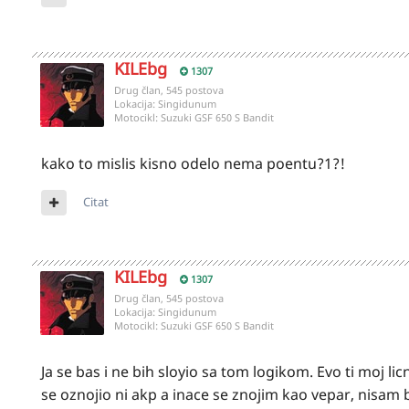
KILEbg
1307
Drug član, 545 postova
Lokacija:
Singidunum
Motocikl:
Suzuki GSF 650 S Bandit
kako to mislis kisno odelo nema poentu?1?!
Citat
KILEbg
1307
Drug član, 545 postova
Lokacija:
Singidunum
Motocikl:
Suzuki GSF 650 S Bandit
Ja se bas i ne bih sloyio sa tom logikom. Evo ti moj l
se oznojio ni akp a inace se znojim kao vepar, nisam b