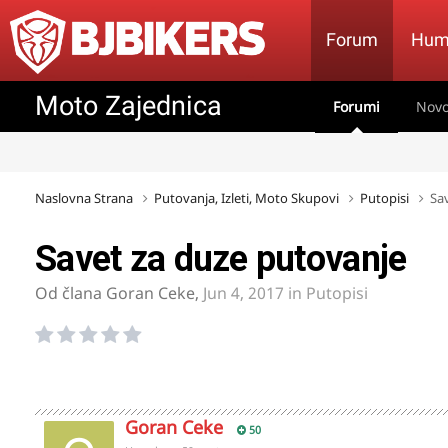
Forum
Hum
Moto Zajednica
Forumi
Novo
Naslovna Strana
Putovanja, Izleti, Moto Skupovi
Putopisi
Sa
Savet za duze putovanje
Od člana
Goran Ceke
,
Jun 4, 2017
in
Putopisi
Goran Ceke
50