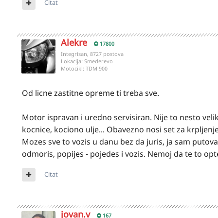
Citat
Alekre
17800
Integrisan, 8727 postova
Lokacija:
Smederevo
Motocikl:
TDM 900
Od licne zastitne opreme ti treba sve.
Motor ispravan i uredno servisiran. Nije to nesto veli
kocnice, kociono ulje... Obavezno nosi set za krpljenj
Mozes sve to vozis u danu bez da juris, ja sam putov
odmoris, popijes - pojedes i vozis. Nemoj da te to op
Citat
jovan.v
167