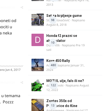
Kum_Mixer
· Napisano
April 16,
2013
oblematičan
Set za krpljenje gume
poneti od
98
Stefan Kovačević
· Napisano
Avgust 8, 2018
ociti u
ma neka
Honda f2 prazni se
akomulator
10
Dule1406
· Napisano
Pre 19
sati
Kove 450 Rally
480
AnteK
· Napisano
Januar 31,
sano
Jun 4, 2017
2024
MOTUL ulje, fals ili ne?
oblematičan
122
dalipopovski
· Napisano
Avgust
12, 2022
ma u temama
Zontes 350x od
. Pozzz
13
Podgorice do Kine
Andrejeeeee
· Napisano
Jul 17