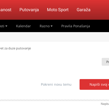
anost
Putovanja
Moto Sport
Garaža
sti
Kalendar
Razno
Pravila Ponašanja
vet za duze putovanje
P
Pokreni novu temu
Napiši svoj
Napi