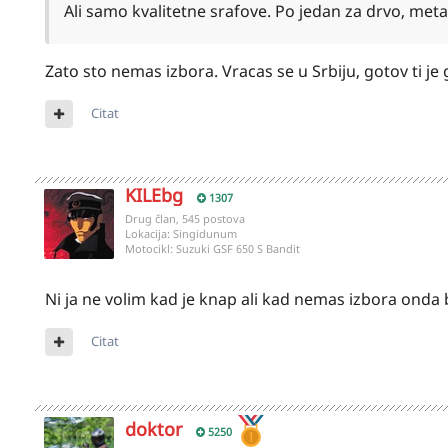
Ali samo kvalitetne srafove. Po jedan za drvo, meta
Zato sto nemas izbora. Vracas se u Srbiju, gotov ti je 
Citat
KILEbg
1307
Drug član, 545 postova
Lokacija:
Singidunum
Motocikl:
Suzuki GSF 650 S Bandit
Ni ja ne volim kad je knap ali kad nemas izbora onda
Citat
doktor
5250