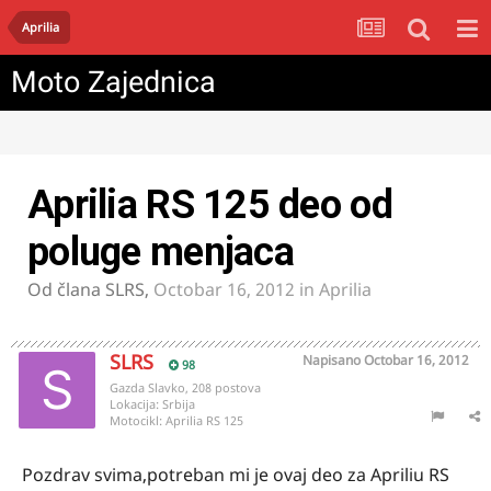
Aprilia
Moto Zajednica
Aprilia RS 125 deo od
poluge menjaca
Od člana
SLRS
,
Octobar 16, 2012
in
Aprilia
SLRS
Napisano
Octobar 16, 2012
98
Gazda Slavko, 208 postova
Lokacija:
Srbija
Motocikl:
Aprilia RS 125
Pozdrav svima,potreban mi je ovaj deo za Apriliu RS