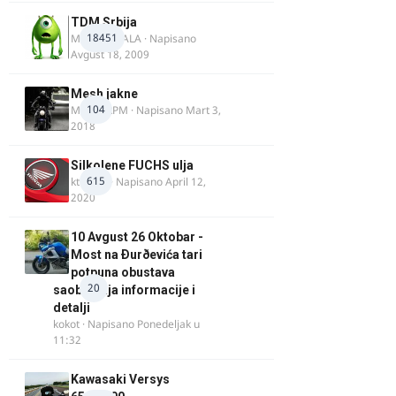
TDM Srbija
18451
MURICAMALA
· Napisano
Avgust 18, 2009
Mesh jakne
104
MostarRPM
· Napisano
Mart 3,
2018
Silkolene FUCHS ulja
615
ktm600
· Napisano
April 12,
2020
10 Avgust 26 Oktobar -
Most na Ðurðevića tari
potpuna obustava
20
saobraćaja informacije i
detalji
kokot
· Napisano
Ponedeljak u
11:32
Kawasaki Versys