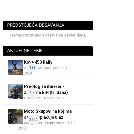
PREDSTOJEĆA DEŠAVANJA
Nema predstojećih dešavanja u kalendaru.
AKTUELNE TEME
Kove 450 Rally
483
AnteK
· Napisano
Januar 31,
2024
Predlog za itinerer -
16
zapadna BiH (tri dana)
DraganNS
· Napisano
Jul 23
Moto Skupovi na kojima
se ne naplaćuje ulaz.
2200
Kum_Mixer
· Napisano
April 16,
2013