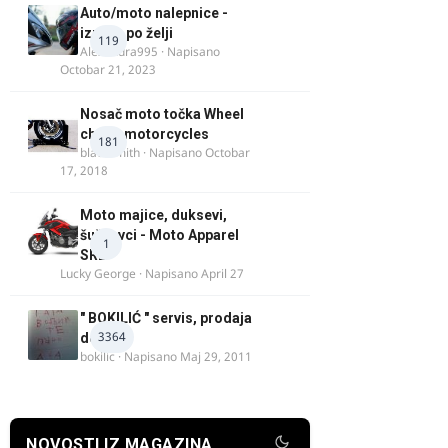
Auto/moto nalepnice -
izrada po želji
119
Alexandra995
· Napisano
Octobar 21, 2023
Nosač moto točka Wheel
chock motorcycles
181
blacksmith
· Napisano
Octobar
17, 2018
Moto majice, duksevi,
šuškavci - Moto Apparel
1
SRB
Lucky George
· Napisano
April 27
" BOKILIĆ " servis, prodaja
3364
delova
bokilic
· Napisano
Maj 29, 2011
NOVOSTI IZ MAGAZINA