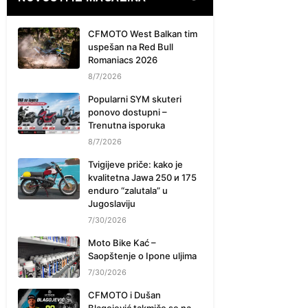
CFMOTO West Balkan tim
uspešan na Red Bull
Romaniacs 2026
8/7/2026
Popularni SYM skuteri
ponovo dostupni –
Trenutna isporuka
8/7/2026
Tvigijeve priče: kako je
kvalitetna Jawa 250 и 175
enduro “zalutala” u
Jugoslaviju
7/30/2026
Moto Bike Kać –
Saopštenje o Ipone uljima
7/30/2026
CFMOTO i Dušan