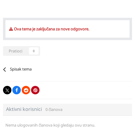
Ova tema je zaključana za nove odgovore.
Pratioci
0
Spisak tema
Aktivni korisnici
0 članova
Nema ulogovanih članova koji gledaju ovu stranu.