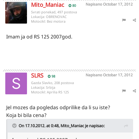
Mito_Maniac
Napisano
Octobar 17, 2012
80
Svrati ponekad, 497 postova
Lokacija:
OBRENOVAC
Motocikl:
Bez motora
Imam ja od RS 125 2007god.
SLRS
Napisano
Octobar 17, 2012
98
Gazda Slavko, 208 postova
Lokacija:
Srbija
Motocikl:
Aprilia RS 125
Jel mozes da pogledas odprilike da li su iste?
Koja bi bila cena?
On 17.10.2012. at 0:48, Mito_Maniac je napisao: