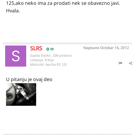
125,ako neko ima za prodati nek se obavezno javi.
Hvala.
SLRS
Napisano
Octobar 16, 2012
98
Gazda Slavko, 208 postova
Lokacija:
Srbija
Motocikl:
Aprilia RS 125
U pitanju je ovaj deo