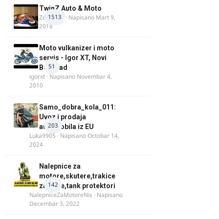
TwinZ Auto & Moto
1513
Zeljkamp
· Napisano
Mart 9,
2018
Moto vulkanizer i moto
servis - Igor XT, Novi
51
Beograd
igorxt
· Napisano
Novembar 4,
2010
Samo_dobra_kola_011:
Uvoz i prodaja
203
automobila iz EU
Luka9905
· Napisano
Octobar 14,
2024
Nalepnice za
motore,skutere,trakice
142
za felne,tank protektori
NalepniceZaMotoreNis
· Napisano
Decembar 3, 2022