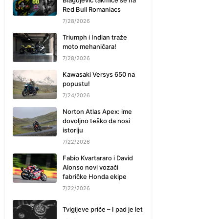
Blagojević takmiče se na
Red Bull Romaniacs
7/28/2026
Triumph i Indian traže
moto mehaničara!
7/28/2026
Kawasaki Versys 650 na
popustu!
7/24/2026
Norton Atlas Apex: ime
dovoljno teško da nosi
istoriju
7/22/2026
Fabio Kvartararo i David
Alonso novi vozači
fabričke Honda ekipe
7/22/2026
Tvigijeve priče – I pad je let