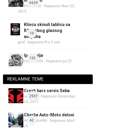
650/1000
4329
ProMaster
· Napisano
Mart 25,
2019
Klincu skinuli tablicu sa
R125 zbog glasnog
10
auspuha
grof
· Napisano
Pre 3 sati
Ipone ulja
135
stryker_026
· Napisano
Jul 25
REKLAMNE TEME
Crash bars servis Seba
2937
seba011
· Napisano
Decembar
20, 2011
Charlie Auto-Moto delovi
42
Alexandra995
· Napisano
Mart
25