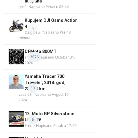
auspuha
grof
· Napisano
Petak u 06:44
Kupujem DJI Osmo Action
4
0
Dzigibau
· Napisano
Pre 48
minuta
CFMoto 800MT
2076
shlem
· Napisano
Octobar 31,
2020
Yamaha Tracer 700
Traveler, 2018. god,
50
28.100 km
vasa.93
· Napisano
Avgust 10,
2024
12. Moto GP Silverstone
5
UK 2026
Fredi
· Napisano
Petak u 17:20