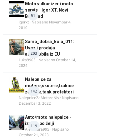
Moto vulkanizer i moto
servis - Igor XT, Novi
51
Beograd
igorxt
· Napisano
Novembar 4,
2010
Samo_dobra_kola_011:
Uvoz i prodaja
203
automobila iz EU
Luka9905
· Napisano
Octobar 14,
2024
Nalepnice za
motore,skutere,trakice
142
za felne,tank protektori
NalepniceZaMotoreNis
· Napisano
Decembar 3, 2022
Auto/moto nalepnice -
izrada po želji
119
Alexandra995
· Napisano
Octobar 21, 2023