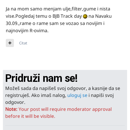
Ja na mom samo menjam ulje,filter,gume i nista
vise.Pogledaj temu o BJB Track day
na Navaku
30.09.,rame o rame sam se vozao sa novijim i
najnovijim R-ovima.
Citat
Pridruži nam se!
Možeš sada da napišeš svoj odgovor, a kasnije da se
registruješ. Ako imaš nalog,
uloguj se
i napiši svoj
odgovor.
Note:
Your post will require moderator approval
before it will be visible.