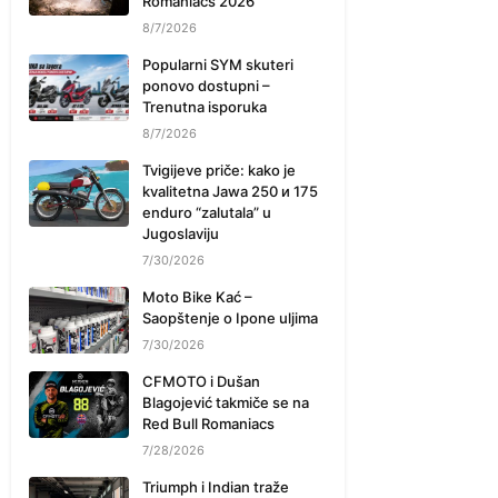
Romaniacs 2026
8/7/2026
Popularni SYM skuteri
ponovo dostupni –
Trenutna isporuka
8/7/2026
Tvigijeve priče: kako je
kvalitetna Jawa 250 и 175
enduro “zalutala” u
Jugoslaviju
7/30/2026
Moto Bike Kać –
Saopštenje o Ipone uljima
7/30/2026
CFMOTO i Dušan
Blagojević takmiče se na
Red Bull Romaniacs
7/28/2026
Triumph i Indian traže