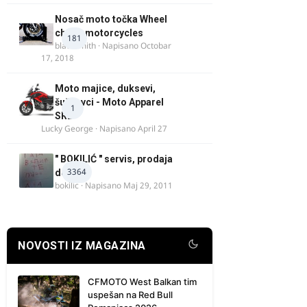
Nosač moto točka Wheel
chock motorcycles
181
blacksmith
· Napisano
Octobar
17, 2018
Moto majice, duksevi,
šuškavci - Moto Apparel
1
SRB
Lucky George
· Napisano
April 27
" BOKILIĆ " servis, prodaja
3364
delova
bokilic
· Napisano
Maj 29, 2011
NOVOSTI IZ MAGAZINA
CFMOTO West Balkan tim
uspešan na Red Bull