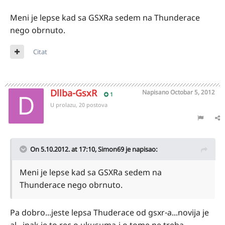
Meni je lepse kad sa GSXRa sedem na Thunderace
nego obrnuto.
Citat
Dllba-GsxR
Napisano
Octobar 5, 2012
1
U prolazu, 20 postova
On 5.10.2012. at 17:10, Simon69 je napisao:
Meni je lepse kad sa GSXRa sedem na
Thunderace nego obrnuto.
Pa dobro...jeste lepsa Thuderace od gsxr-a...novija je