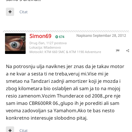
Citat
Simon69
Napisano
Septembar 28, 2012
674
Drug član, 1127 postova
Lokacija:
Mladenovo
Motocikl:
KTM 660 SMC & KTM 1190 Adventure
Na potrosnju ulja naviknes jer znas da je takav motor
a ne kvar a sesta ti ne treba,veruj mi.Vise mi je
smetao na Tandzari zadnji amortizer koji je mozda i
zbog kilometara bio oslabljen ali sam ja to na mojoj
resio zamenom.Vozim Thunderace od 2008.,pre nje
sam imao CBR600RR 06.,glupo ih je porediti ali sam
veoma zadovoljan sa Yamahom.Ako te bas nesto
konkretno interesuje slobodno pitaj.
Citat