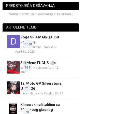
PREDSTOJEĆA DEŠAVANJA
Nema predstojećih dešavanja u kalendaru.
AKTUELNE TEME
Voge SR 4 MAX/QJ 350
Fortress
1080
Džim Džarmuš
· Napisano
April 10, 2023
Silkolene FUCHS ulja
621
ktm600
· Napisano
April 12,
2020
12. Moto GP Silverstone,
21
UK, 2026
mixa
· Napisano
Petak u 06:27
Klincu skinuli tablicu sa
R125 zbog glasnog
70