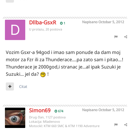
Dllba-GsxR
Napisano
Octobar 5, 2012
1
U prolazu, 20 postova
Vozim Gsxr-a 94god i imao sam ponude da dam moj
motor za Fzr ili za Thunderace....pa zato sam i pitao...!
Thunderace je 2000god,i stranac je...al ipak Suzuki je
Suzuki... jel da?
!
Citat
Simon69
Napisano
Octobar 5, 2012
674
Drug član, 1127 postova
Lokacija:
Mladenovo
Motocikl:
KTM 660 SMC & KTM 1190 Adventure