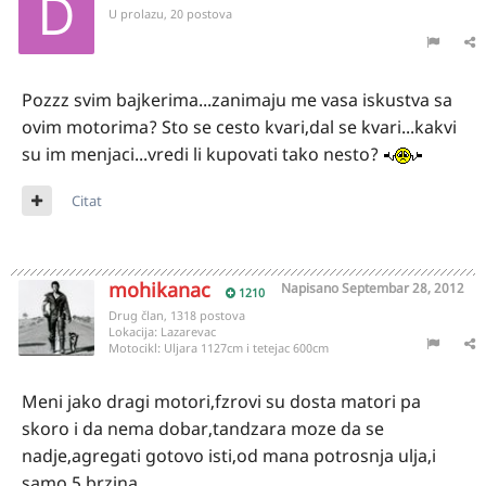
U prolazu, 20 postova
Pozzz svim bajkerima...zanimaju me vasa iskustva sa
ovim motorima? Sto se cesto kvari,dal se kvari...kakvi
su im menjaci...vredi li kupovati tako nesto?
Citat
mohikanac
Napisano
Septembar 28, 2012
1210
Drug član, 1318 postova
Lokacija:
Lazarevac
Motocikl:
Uljara 1127cm i tetejac 600cm
Meni jako dragi motori,fzrovi su dosta matori pa
skoro i da nema dobar,tandzara moze da se
nadje,agregati gotovo isti,od mana potrosnja ulja,i
samo 5 brzina...