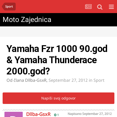
Sport
Moto Zajednica
Yamaha Fzr 1000 90.god
& Yamaha Thunderace
2000.god?
Od člana
Dllba-GsxR
,
Septembar 27, 2012
in
Sport
Napiši svoj odgovor
Dllba-GsxR
Napisano
Septembar 27, 2012
1