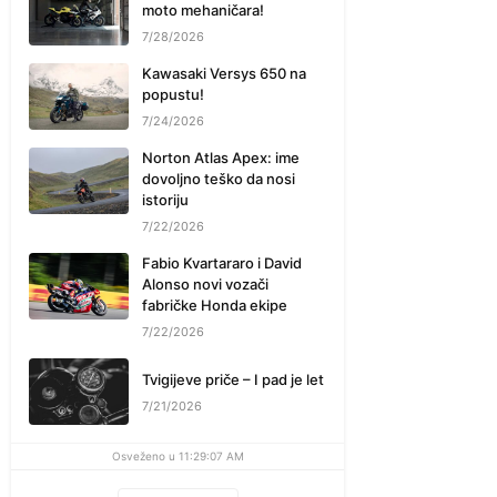
moto mehaničara!
7/28/2026
Kawasaki Versys 650 na
popustu!
7/24/2026
Norton Atlas Apex: ime
dovoljno teško da nosi
istoriju
7/22/2026
Fabio Kvartararo i David
Alonso novi vozači
fabričke Honda ekipe
7/22/2026
Tvigijeve priče – I pad je let
7/21/2026
Osveženo u 11:29:07 AM