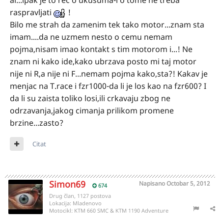
al...ipak je to rec o ukusuma-i o tome ne treba
raspravljati
!
Bilo me strah da zamenim tek tako motor...znam sta
imam....da ne uzmem nesto o cemu nemam
pojma,nisam imao kontakt s tim motorom i...! Ne
znam ni kako ide,kako ubrzava posto mi taj motor
nije ni R,a nije ni F...nemam pojma kako,sta?! Kakav je
menjac na T.race i fzr1000-da li je los kao na fzr600? I
da li su zaista toliko losi,ili crkavaju zbog ne
odrzavanja,jakog cimanja prilikom promene
brzine...zasto?
Citat
Simon69
Napisano
Octobar 5, 2012
674
Drug član, 1127 postova
Lokacija:
Mladenovo
Motocikl:
KTM 660 SMC & KTM 1190 Adventure