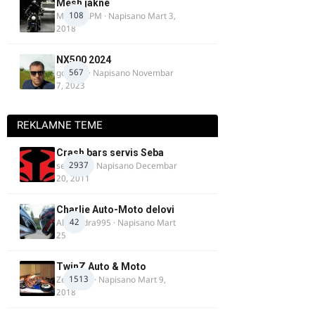
Mesh jakne
108
MostarRPM
· Napisano
Mart 3,
2018
NX500 2024
567
godovic
· Napisano
Novembar
7, 2023
REKLAMNE TEME
Crash bars servis Seba
2937
seba011
· Napisano
Decembar
20, 2011
Charlie Auto-Moto delovi
42
Alexandra995
· Napisano
Mart
25
TwinZ Auto & Moto
1513
Zeljkamp
· Napisano
Mart 9,
2018