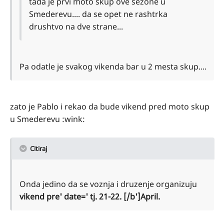
tada je prvi moto skup ove sezone u
Smederevu.... da se opet ne rashtrka
drushtvo na dve strane...
Pa odatle je svakog vikenda bar u 2 mesta skup....
zato je Pablo i rekao da bude vikend pred moto skup
u Smederevu :wink:
Citiraj
Onda jedino da se voznja i druzenje organizuju
vikend pre' date=' tj. 21-22. [/b']April.