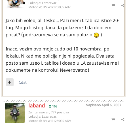
Lokacija:
Lazarevac
Motocikl:
BMW R1200GS Adv
Jako bih voleo, ali tesko... Pazi meni L tablica istice 20-
tog. Mogu li istog dana da polazem? I da dobijem
pocat? (podrazumeva se da sam polozio
)
Inace, vozim ovo moje cudo od 10 novembra, po
lokalu. Nikad me policija nije ni pogledala. Dva sata
posto sam uzeo L tablice i dosao u LA zaustavise me i
dokumente na kontrolu! Neverovatno!
Citat
laband
Napisano
April 6, 2007
168
Zainteresovan, 777 postova
Lokacija:
Lazarevac
Motocikl:
BMW R1250GS ADV