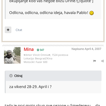
okupljanje kod vas negde blizu Drine?[/quote']
Odlicna, odlicna, odlicna ideja, havala Pablo!
Citat
Mina
Napisano
April 4, 2007
547
♥Amor Vincit Omnia♥, 1524 postova
Lokacija:
Beograd/Kina
Motocikl:
Fazer 600
Citiraj
za vikend 28-29. April i ?
tada je prvi moto skup ove sezone u Smederevu.... da