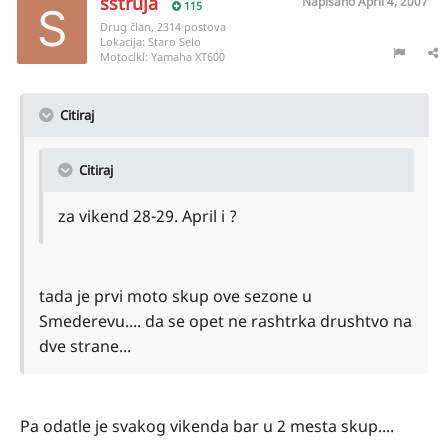
sstruja
Napisano
April 4, 2007
115
Drug član, 2314 postova
Lokacija:
Staro Selo
Motocikl:
Yamaha XT600
Citiraj
Citiraj
za vikend 28-29. April i ?
tada je prvi moto skup ove sezone u
Smederevu.... da se opet ne rashtrka drushtvo na
dve strane...
Pa odatle je svakog vikenda bar u 2 mesta skup....