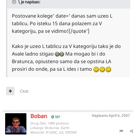
\ je napisao:
Postovane kolege' date=' danas sam uzeo L
tablicu. Po isteku 15 dana polazem za V
kategoriju, pa se vidimo![/quote']
Kako je uzeo L tablicu za V kategoriju tako je do
Avale ladno stigao
Ma mogao bi i do
Bratunca, opiusteno samo da se opstina LA
prosiri do onde, pa sa L ides i tamo
Citat
Boban
Napisano
April 6, 2007
501
Drug član, 1480 postova
Lokacija:
Bratunac, Earth
Motocikl:
R1200C, GS, DRZSM