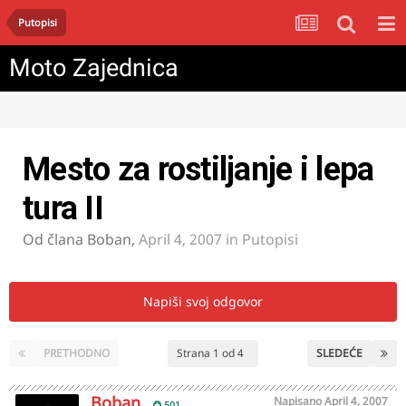
Putopisi
Moto Zajednica
Mesto za rostiljanje i lepa
tura II
Od člana
Boban
,
April 4, 2007
in
Putopisi
Napiši svoj odgovor
PRETHODNO
Strana 1 od 4
SLEDEĆE
Boban
Napisano
April 4, 2007
501