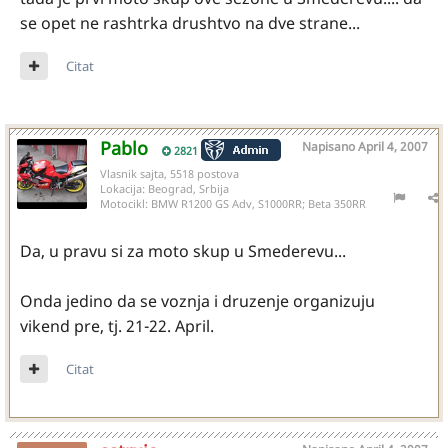
se opet ne rashtrka drushtvo na dve strane...
Citat
Pablo
Napisano
April 4, 2007
2821
Vlasnik sajta, 5518 postova
Lokacija:
Beograd, Srbija
Motocikl:
BMW R1200 GS Adv, S1000RR; Beta 350RR
Da, u pravu si za moto skup u Smederevu...
Onda jedino da se voznja i druzenje organizuju
vikend pre, tj. 21-22. April.
Citat