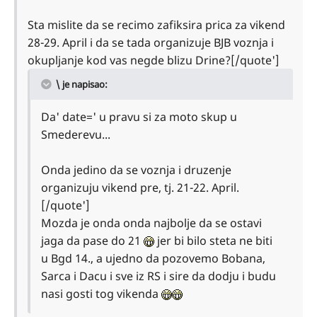
Sta mislite da se recimo zafiksira prica za vikend
28-29. April i da se tada organizuje BJB voznja i
okupljanje kod vas negde blizu Drine?[/quote']
\ je napisao:
Da' date=' u pravu si za moto skup u
Smederevu...
Onda jedino da se voznja i druzenje
organizuju vikend pre, tj. 21-22. April.
[/quote']
Mozda je onda onda najbolje da se ostavi
jaga da pase do 21
jer bi bilo steta ne biti
u Bgd 14., a ujedno da pozovemo Bobana,
Sarca i Dacu i sve iz RS i sire da dodju i budu
nasi gosti tog vikenda