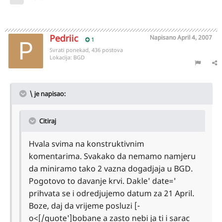
Pedriic
Napisano
April 4, 2007
1
Svrati ponekad, 436 postova
Lokacija:
BGD
\ je napisao:
Citiraj
Hvala svima na konstruktivnim
komentarima. Svakako da nemamo namjeru
da miniramo tako 2 vazna dogadjaja u BGD.
Pogotovo to davanje krvi. Dakle' date='
prihvata se i odredjujemo datum za 21 April.
Boze, daj da vrijeme posluzi [-
o<[/quote']bobane a zasto nebi ja ti i sarac