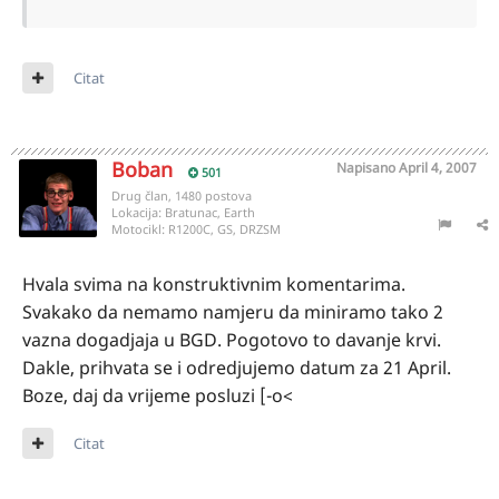
Citat
Boban
Napisano
April 4, 2007
501
Drug član, 1480 postova
Lokacija:
Bratunac, Earth
Motocikl:
R1200C, GS, DRZSM
Hvala svima na konstruktivnim komentarima.
Svakako da nemamo namjeru da miniramo tako 2
vazna dogadjaja u BGD. Pogotovo to davanje krvi.
Dakle, prihvata se i odredjujemo datum za 21 April.
Boze, daj da vrijeme posluzi [-o<
Citat