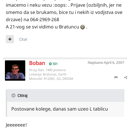
imacemo i neku vezu :oops: . Prijave (ozbiljnih, jer ne
smemo da se brukamo, bice tu i nekih iz vodjstva ove
drzave) na 064-2969-268
A 21-vog se svi vidimo u Bratuncu
.
Citat
Boban
Napisano
April 6, 2007
501
Drug član, 1480 postova
Lokacija:
Bratunac, Earth
Motocikl:
R1200C, GS, DRZSM
Citiraj
Postovane kolege, danas sam uzeo L tablicu
Jeeeeeee!