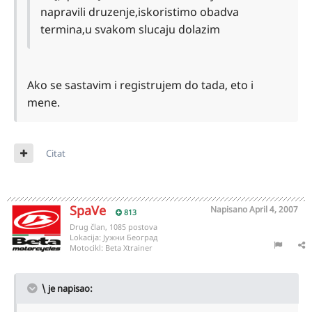
napravili druzenje,iskoristimo obadva
termina,u svakom slucaju dolazim
Ako se sastavim i registrujem do tada, eto i
mene.
Citat
SpaVe
Napisano
April 4, 2007
813
Drug član, 1085 postova
Lokacija:
Јужни Београд
Motocikl:
Beta Xtrainer
\ je napisao: