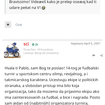
Bravissimo! Videæeš kako je prelep oseæaj kad ti
udare peèat na V!
Citat
sci
Napisano
April 5, 2007
28
Drug član, 1414 postova
Lokacija:
Beograd (zvezdara)
Hvala ti Pablo, sam Bog te poslao! 14-tog je fudbalski
turnir u sportskom centru olimp, revijalnog, a i
takmicarskog karaktera. Ucestvuju ekipe iz politickih
stranaka, a slobodan pristup ima bilo koja
organizacija, tako da mozemo da prijavimo ekipu ako
ima zainteresovanih za fudbal, a bice i nagrada. Posto
sam jedan od (najbitnijih) organizatora turnira,