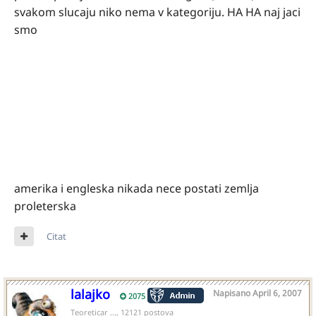
svakom slucaju niko nema v kategoriju. HA HA naj jaci
smo
amerika i engleska nikada nece postati zemlja
proleterska
Citat
lalajko
Napisano
April 6, 2007
2075
Teoreticar ..., 12121 postova