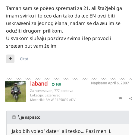
Taman sam se poèeo spremati za 21. ali šta?Jebi ga
imam svirku i to ceo dan tako da æe EN-ovci biti
uskraæeni za jednog èlana ,nadam se da æu im se
odužiti drugom prilikom.
U svakom sluèaju pozdrav svima i lep provod i
sreæan put vam želim
Citat
laband
Napisano
April 6, 2007
168
Zainteresovan, 777 postova
Lokacija:
Lazarevac
Motocikl:
BMW R1250GS ADV
\ je napisao:
Jako bih voleo' date=' ali tesko... Pazi meni L