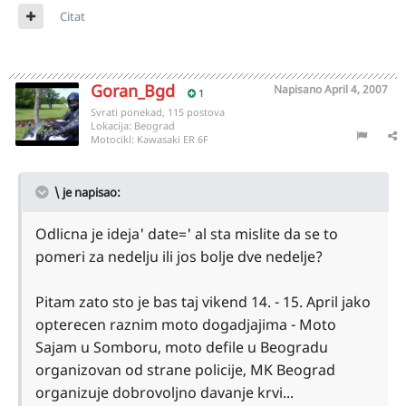
Citat
Goran_Bgd
Napisano
April 4, 2007
1
Svrati ponekad, 115 postova
Lokacija:
Beograd
Motocikl:
Kawasaki ER 6F
\ je napisao:
Odlicna je ideja' date=' al sta mislite da se to
pomeri za nedelju ili jos bolje dve nedelje?
Pitam zato sto je bas taj vikend 14. - 15. April jako
opterecen raznim moto dogadjajima - Moto
Sajam u Somboru, moto defile u Beogradu
organizovan od strane policije, MK Beograd
organizuje dobrovoljno davanje krvi...