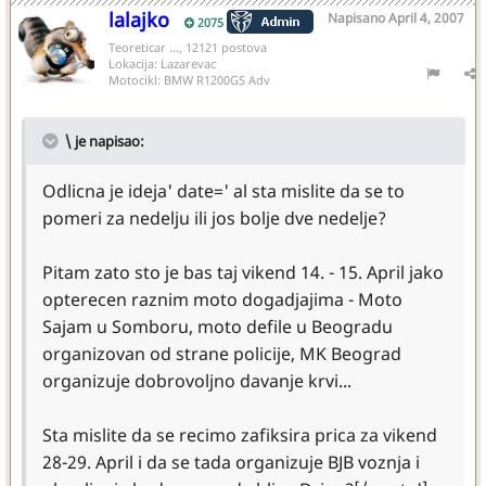
lalajko
Napisano
April 4, 2007
2075
Teoreticar ..., 12121 postova
Lokacija:
Lazarevac
Motocikl:
BMW R1200GS Adv
\ je napisao:
Odlicna je ideja' date=' al sta mislite da se to
pomeri za nedelju ili jos bolje dve nedelje?
Pitam zato sto je bas taj vikend 14. - 15. April jako
opterecen raznim moto dogadjajima - Moto
Sajam u Somboru, moto defile u Beogradu
organizovan od strane policije, MK Beograd
organizuje dobrovoljno davanje krvi...
Sta mislite da se recimo zafiksira prica za vikend
28-29. April i da se tada organizuje BJB voznja i