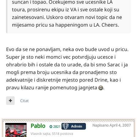
suncan i topao. Ocekujemo sve ucesnike LA
toura, prosirenu ekipu iz VA i sve ostale koji su
zainetesovani. Uskoro otvaram novi topic da ne
mijesamo pricu sa happeningom u LA. Cheers.
Evo da se ne ponavljam, neka ovo bude uvod u pricu.
Super je sto neki momci vec potvrdjuju ucesce i
ohrabrio bih i ostale da to urade, da bi smo Sarac i ja
mogli prema broju ucesnika da pronadjemo sto
adekvatnije i diskretnije mjesto pored Drine, kao i
pravu kilazu ranije pomenutog jagnjeta
.
Citat
Pablo
Napisano
April 4, 2007
2821
Vlasnik sajta, 5518 postova