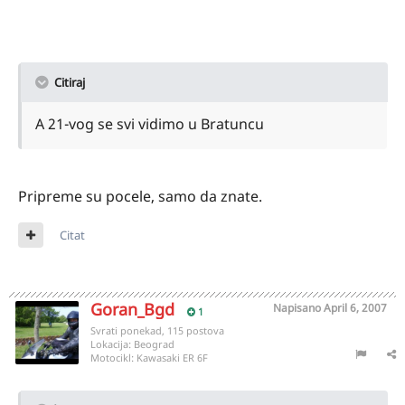
Citiraj
A 21-vog se svi vidimo u Bratuncu
Pripreme su pocele, samo da znate.
Citat
Goran_Bgd
Napisano
April 6, 2007
1
Svrati ponekad, 115 postova
Lokacija:
Beograd
Motocikl:
Kawasaki ER 6F