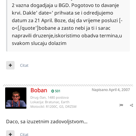
2 vazna dogadjaja u BGD. Pogotovo to davanje
krvi. Dakle' date=' prihvata se i odredjujemo
datum za 21 April. Boze, daj da vrijeme posluzi [-
o<[/quote']bobane a zasto nebi ja ti i sarac
napravili druzenje,iskoristimo obadva termina,u
svakom slucaju dolazim
Citat
Boban
Napisano
April 4, 2007
501
Drug član, 1480 postova
Lokacija:
Bratunac, Earth
Motocikl:
R1200C, GS, DRZSM
Daco, sa izuzetnim zadovoljstvom...
Citat