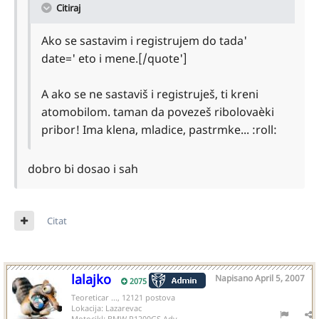
Citiraj
Ako se sastavim i registrujem do tada'
date=' eto i mene.[/quote']
A ako se ne sastaviš i registruješ, ti kreni
atomobilom. taman da povezeš ribolovaèki
pribor! Ima klena, mladice, pastrmke... :roll:
dobro bi dosao i sah
Citat
lalajko
Napisano
April 5, 2007
2075
Teoreticar ..., 12121 postova
Lokacija:
Lazarevac
Motocikl:
BMW R1200GS Adv