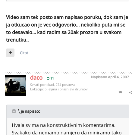
Video sam tek posto sam napisao poruku, dok sam je
ja otkucao on je vec odgovorio... nekoliko puta mi se
to desavalo... kad radim sa 20ak prozora u svakom
trenutku..
Citat
daco
Napisano
April 4, 2007
11
Svrati ponekad, 274 postova
Lokacija:
bijeljina i prasnjavi drumovi
\ je napisao:
Hvala svima na konstruktivnim komentarima.
Svakako da nemamo namjeru da miniramo tako