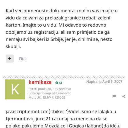
Kad vec pomenuste dokumenta: molim vas imajte u
vidu da ce vam za prelazak granice trebati zeleni
karton. Imajte to u vidu. Mi odavde to redovno
dobijamo uz registraciju, ali sam primjetio da ga
nemaju svi bajkeri iz Srbije, jer je, cini mi se, nesto
skuplji.
Citat
kamikaza
Napisano
April 6, 2007
61
Svrati ponekad, 155 postova
Lokacija:
Beograd-Lazarevac
Motocikl:
BMW R 1200GS
javascript:emoticon(':biker:')Videli smo se lalajko u
Ljermontovoj juce,21 racunaj na mene pa da se
polako pakujemo.Mozda ce i Gogica (laband)da ide,u