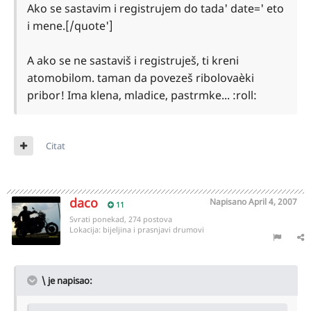
Ako se sastavim i registrujem do tada' date=' eto
i mene.[/quote']
A ako se ne sastaviš i registruješ, ti kreni
atomobilom. taman da povezeš ribolovaèki
pribor! Ima klena, mladice, pastrmke... :roll:
Citat
daco
Napisano
April 4, 2007
11
Svrati ponekad, 274 postova
Lokacija:
bijeljina i prasnjavi drumovi
\ je napisao: