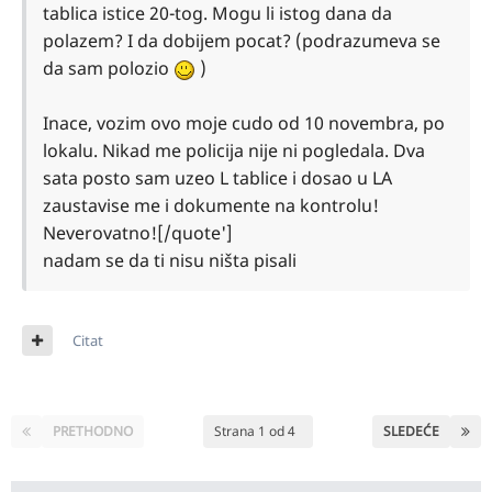
tablica istice 20-tog. Mogu li istog dana da
polazem? I da dobijem pocat? (podrazumeva se
da sam polozio
)
Inace, vozim ovo moje cudo od 10 novembra, po
lokalu. Nikad me policija nije ni pogledala. Dva
sata posto sam uzeo L tablice i dosao u LA
zaustavise me i dokumente na kontrolu!
Neverovatno![/quote']
nadam se da ti nisu ništa pisali
Citat
PRETHODNO
Strana 1 od 4
SLEDEĆE