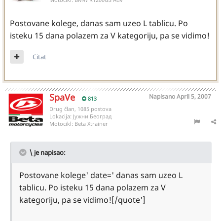
Postovane kolege, danas sam uzeo L tablicu. Po
isteku 15 dana polazem za V kategoriju, pa se vidimo!
Citat
SpaVe
Napisano
April 5, 2007
813
Drug član, 1085 postova
Lokacija:
Јужни Београд
Motocikl:
Beta Xtrainer
\ je napisao:
Postovane kolege' date=' danas sam uzeo L
tablicu. Po isteku 15 dana polazem za V
kategoriju, pa se vidimo![/quote']