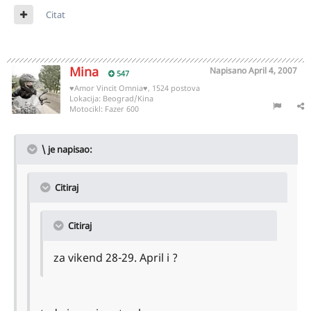
Citat
Mina
Napisano
April 4, 2007
547
♥Amor Vincit Omnia♥, 1524 postova
Lokacija:
Beograd/Kina
Motocikl:
Fazer 600
\ je napisao:
Citiraj
Citiraj
za vikend 28-29. April i ?