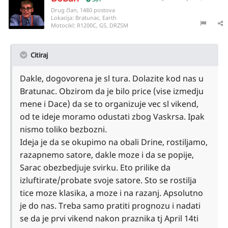
Drug član, 1480 postova
Lokacija:
Bratunac, Earth
Motocikl:
R1200C, GS, DRZSM
Citiraj
Dakle, dogovorena je sl tura. Dolazite kod nas u
Bratunac. Obzirom da je bilo price (vise izmedju
mene i Dace) da se to organizuje vec sl vikend,
od te ideje moramo odustati zbog Vaskrsa. Ipak
nismo toliko bezbozni.
Ideja je da se okupimo na obali Drine, rostiljamo,
razapnemo satore, dakle moze i da se popije,
Sarac obezbedjuje svirku. Eto prilike da
izluftirate/probate svoje satore. Sto se rostilja
tice moze klasika, a moze i na razanj. Apsolutno
je do nas. Treba samo pratiti prognozu i nadati
se da je prvi vikend nakon praznika tj April 14ti