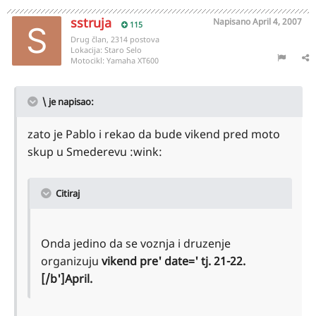
sstruja
Napisano
April 4, 2007
115
Drug član, 2314 postova
Lokacija:
Staro Selo
Motocikl:
Yamaha XT600
\ je napisao:
zato je Pablo i rekao da bude vikend pred moto
skup u Smederevu :wink:
Citiraj
Onda jedino da se voznja i druzenje
organizuju
vikend pre' date=' tj. 21-22.
[/b']April.