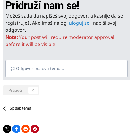
Pridruži nam se!
Možeš sada da napišeš svoj odgovor, a kasnije da se
registruješ. Ako imaš nalog,
uloguj se
i napiši svoj
odgovor.
Note:
Your post will require moderator approval
before it will be visible.
Odgovori na ovu temu...
Pratioci
0
Spisak tema