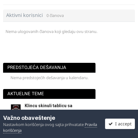
Aktivni korisnici
0 članova
Nema ulogovanih članova koji gledaju ovu stranu.
PREDSTOJEĆA DEŠAVANJA
Nema predstojećih dešavanja u kalendaru.
AKTUELNE TEME
Klincu skinuli tablicu sa
R125 zbog glasnog
74
Važno obaveštenje
auspuha
I accept
grof
· Napisano
Petak u 06:44
Nastavkom korišćenja ovog sajta prihvatate
Pravila
korišćenja
U potrazi za Nedođijom