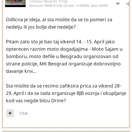
Lokacija:
Beograd, Srbija
Motocikl:
BMW R1200 GS Adv, S1000RR; Beta 350RR
Odlicna je ideja, al sta mislite da se to pomeri za
nedelju ili jos bolje dve nedelje?
Pitam zato sto je bas taj vikend 14. - 15. April jako
opterecen raznim moto dogadjajima - Moto Sajam u
Somboru, moto defile u Beogradu organizovan od
strane policije, MK Beograd organizuje dobrovoljno
davanje krvi...
Sta mislite da se recimo zafiksira prica za vikend 28-
29. April i da se tada organizuje BJB voznja i okupljanje
kod vas negde blizu Drine?
Citat