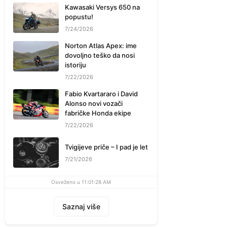
Kawasaki Versys 650 na
popustu!
7/24/2026
Norton Atlas Apex: ime
dovoljno teško da nosi
istoriju
7/22/2026
Fabio Kvartararo i David
Alonso novi vozači
fabričke Honda ekipe
7/22/2026
Tvigijeve priče – I pad je let
7/21/2026
Osveženo u 11:01:28 AM
Saznaj više