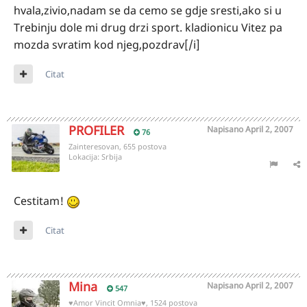
hvala,zivio,nadam se da cemo se gdje sresti,ako si u
Trebinju dole mi drug drzi sport. kladionicu Vitez pa
mozda svratim kod njeg,pozdrav[/i]
Citat
PROFILER
Napisano
April 2, 2007
76
Zainteresovan, 655 postova
Lokacija:
Srbija
Cestitam!
Citat
Mina
Napisano
April 2, 2007
547
♥Amor Vincit Omnia♥, 1524 postova