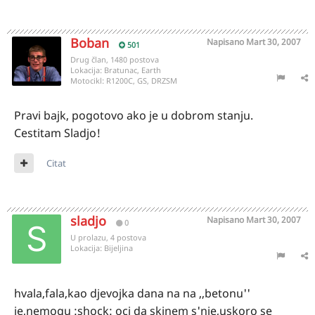
Boban
Napisano
Mart 30, 2007
501
Drug član, 1480 postova
Lokacija:
Bratunac, Earth
Motocikl:
R1200C, GS, DRZSM
Pravi bajk, pogotovo ako je u dobrom stanju.
Cestitam Sladjo!
Citat
sladjo
Napisano
Mart 30, 2007
0
U prolazu, 4 postova
Lokacija:
Bijeljina
hvala,fala,kao djevojka dana na na ,,betonu''
je,nemogu :shock: oci da skinem s'nje,uskoro se