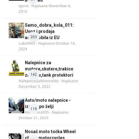
Beograd
igorxt
· Napisano
Novembar 4,
2010
Samo_dobra_kola_011:
Uvoz i prodaja
203
automobila iz EU
Luka9905
· Napisano
Octobar 14,
2024
Nalepnice za
motore,skutere,trakice
142
za felne,tank protektori
NalepniceZaMotoreNis
· Napisano
Decembar 3, 2022
Auto/moto nalepnice -
izrada po želji
119
Alexandra995
· Napisano
Octobar 21, 2023
Nosač moto točka Wheel
chock motorcycles