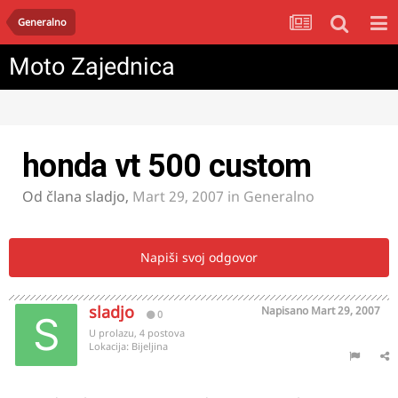
Generalno
Moto Zajednica
honda vt 500 custom
Od člana
sladjo
,
Mart 29, 2007
in
Generalno
Napiši svoj odgovor
sladjo
Napisano
Mart 29, 2007
0
U prolazu, 4 postova
Lokacija:
Bijeljina