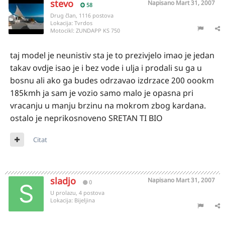
stevo
Napisano
Mart 31, 2007
58
Drug član, 1116 postova
Lokacija:
Tvrdos
Motocikl:
ZUNDAPP KS 750
taj model je neunistiv sta je to prezivjelo imao je jedan
takav ovdje isao je i bez vode i ulja i prodali su ga u
bosnu ali ako ga budes odrzavao izdrzace 200 oookm
185kmh ja sam je vozio samo malo je opasna pri
vracanju u manju brzinu na mokrom zbog kardana.
ostalo je neprikosnoveno SRETAN TI BIO
Citat
sladjo
Napisano
Mart 31, 2007
0
U prolazu, 4 postova
Lokacija:
Bijeljina