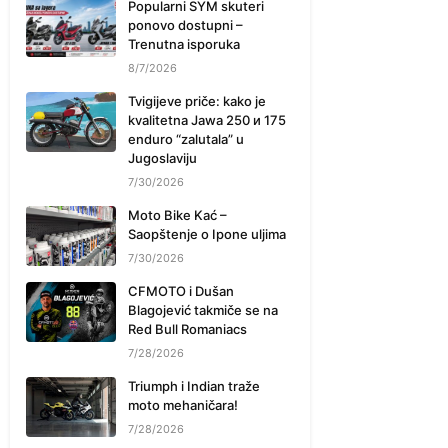
Popularni SYM skuteri
ponovo dostupni –
Trenutna isporuka
8/7/2026
Tvigijeve priče: kako je
kvalitetna Jawa 250 и 175
enduro “zalutala” u
Jugoslaviju
7/30/2026
Moto Bike Kać –
Saopštenje o Ipone uljima
7/30/2026
CFMOTO i Dušan
Blagojević takmiče se na
Red Bull Romaniacs
7/28/2026
Triumph i Indian traže
moto mehaničara!
7/28/2026