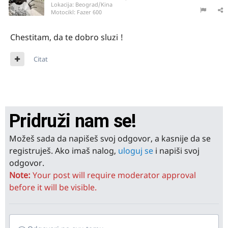
Lokacija:
Beograd/Kina
Motocikl:
Fazer 600
Chestitam, da te dobro sluzi !
Citat
Pridruži nam se!
Možeš sada da napišeš svoj odgovor, a kasnije da se
registruješ. Ako imaš nalog,
uloguj se
i napiši svoj
odgovor.
Note:
Your post will require moderator approval
before it will be visible.