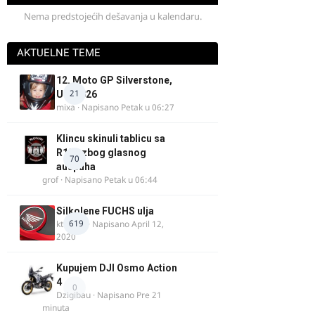
Nema predstojećih dešavanja u kalendaru.
AKTUELNE TEME
12. Moto GP Silverstone,
21
UK, 2026
mixa
· Napisano
Petak u 06:27
Klincu skinuli tablicu sa
R125 zbog glasnog
70
auspuha
grof
· Napisano
Petak u 06:44
Silkolene FUCHS ulja
619
ktm600
· Napisano
April 12,
2020
Kupujem DJI Osmo Action
4
0
Dzigibau
· Napisano
Pre 21
minuta