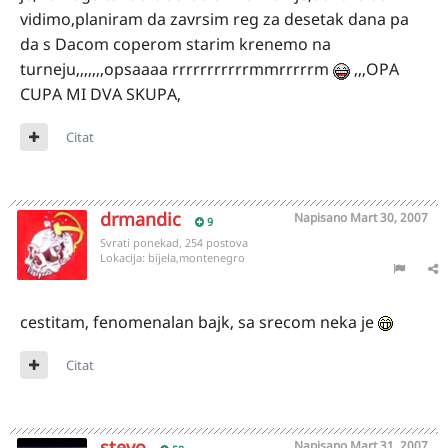
vidimo,planiram da zavrsim reg za desetak dana pa
da s Dacom coperom starim krenemo na
turneju,,,,,,,opsaaaa rrrrrrrrrrrmmrrrrrm
,,,OPA
CUPA MI DVA SKUPA,
Citat
drmandic
Napisano
Mart 30, 2007
9
Svrati ponekad, 254 postova
Lokacija:
bijela,montenegro
cestitam, fenomenalan bajk, sa srecom neka je
Citat
stevo
Napisano
Mart 31, 2007