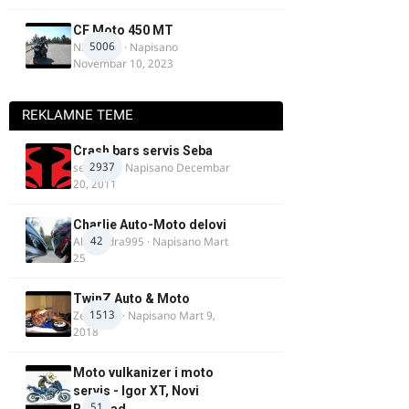
CF Moto 450 MT
5006
NIKOLA 1
· Napisano
Novembar 10, 2023
REKLAMNE TEME
Crash bars servis Seba
2937
seba011
· Napisano
Decembar
20, 2011
Charlie Auto-Moto delovi
42
Alexandra995
· Napisano
Mart
25
TwinZ Auto & Moto
1513
Zeljkamp
· Napisano
Mart 9,
2018
Moto vulkanizer i moto
servis - Igor XT, Novi
51