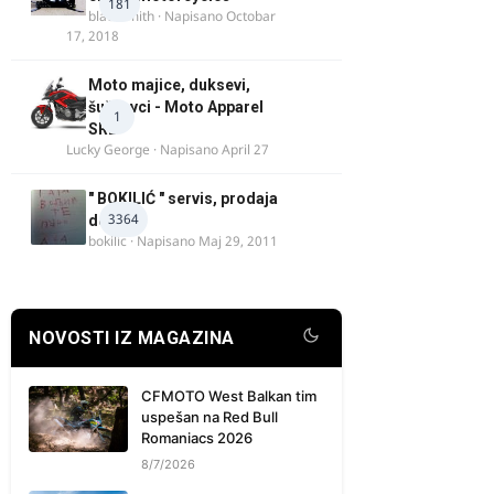
181
blacksmith
· Napisano
Octobar
17, 2018
Moto majice, duksevi,
šuškavci - Moto Apparel
1
SRB
Lucky George
· Napisano
April 27
" BOKILIĆ " servis, prodaja
3364
delova
bokilic
· Napisano
Maj 29, 2011
NOVOSTI IZ MAGAZINA
CFMOTO West Balkan tim
uspešan na Red Bull
Romaniacs 2026
8/7/2026