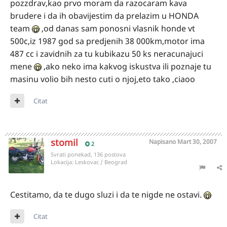
pozzdrav,kao prvo moram da razocaram kava
brudere i da ih obavijestim da prelazim u HONDA
team
,od danas sam ponosni vlasnik honde vt
500c,iz 1987 god sa predjenih 38 000km,motor ima
487 cc i zavidnih za tu kubikazu 50 ks neracunajuci
mene
,ako neko ima kakvog iskustva ili poznaje tu
masinu volio bih nesto cuti o njoj,eto tako ,ciaoo
Citat
stomil
Napisano
Mart 30, 2007
2
Svrati ponekad, 136 postova
Lokacija:
Leskovac / Beograd
Cestitamo, da te dugo sluzi i da te nigde ne ostavi.
Citat