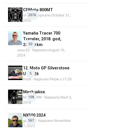
CFMoto 800MT
2076
shlem
· Napisano
Octobar 31,
2020
Yamaha Tracer 700
Traveler, 2018. god,
50
28.100 km
vasa.93
· Napisano
Avgust 10,
2024
12. Moto GP Silverstone
5
UK 2026
Fredi
· Napisano
Petak u 17:20
Mesh jakne
108
MostarRPM
· Napisano
Mart 3,
2018
NX500 2024
567
godovic
· Napisano
Novembar
7, 2023