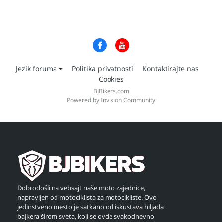
Jezik foruma
Politika privatnosti
Kontaktirajte nas
Cookies
BJBikers.com
Powered by Invision Community
Dobrodošli na vebsajt naše moto zajednice,
napravljen od motociklista za motocikliste. Ovo
jedinstveno mesto je satkano od iskustava hiljada
bajkera širom sveta, koji se ovde svakodnevno