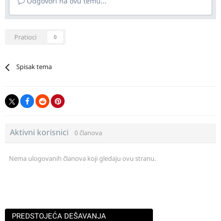
Odgovori na ovu temu...
Pratioci
0
Spisak tema
Aktivni korisnici
0 članova
Nema ulogovanih članova koji gledaju ovu stranu.
PREDSTOJEĆA DEŠAVANJA