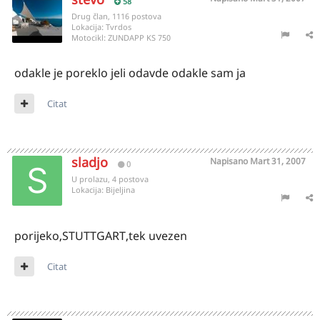
58
Drug član, 1116 postova
Lokacija:
Tvrdos
Motocikl:
ZUNDAPP KS 750
odakle je poreklo jeli odavde odakle sam ja
Citat
sladjo
Napisano
Mart 31, 2007
0
U prolazu, 4 postova
Lokacija:
Bijeljina
porijeko,STUTTGART,tek uvezen
Citat