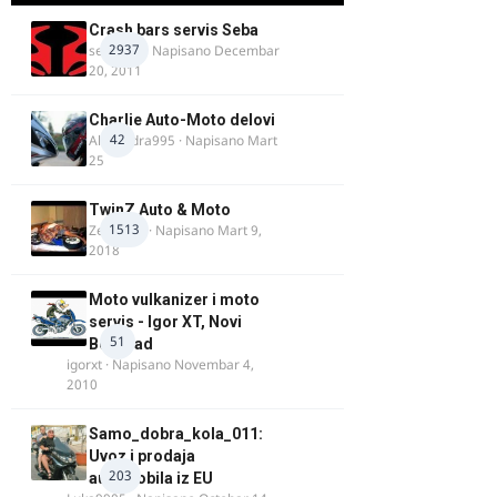
Crash bars servis Seba
2937
seba011
· Napisano
Decembar
20, 2011
Charlie Auto-Moto delovi
42
Alexandra995
· Napisano
Mart
25
TwinZ Auto & Moto
1513
Zeljkamp
· Napisano
Mart 9,
2018
Moto vulkanizer i moto
servis - Igor XT, Novi
51
Beograd
igorxt
· Napisano
Novembar 4,
2010
Samo_dobra_kola_011:
Uvoz i prodaja
203
automobila iz EU