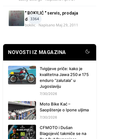
" BOKILIĆ " servis, prodaja
3364
delova
bokilic
· Napisano
Maj 29, 2011
NOVOSTI IZ MAGAZINA
Tvigijeve priče: kako je
kvalitetna Jawa 250 и 175
enduro “zalutala” u
Jugoslaviju
7/30/2026
Moto Bike Kać –
Saopštenje o Ipone uljima
7/30/2026
CFMOTO i Dušan
Blagojević takmiče se na