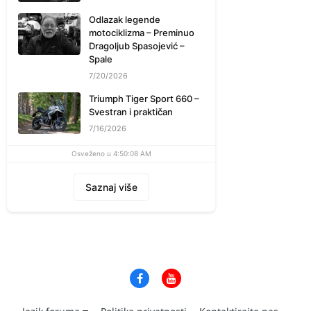
Odlazak legende
motociklizma – Preminuo
Dragoljub Spasojević –
Spale
7/20/2026
Triumph Tiger Sport 660 –
Svestran i praktičan
7/16/2026
Osveženo u 4:50:08 AM
Saznaj više