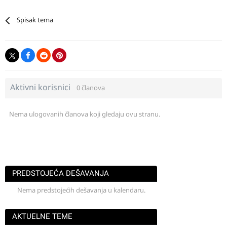
Spisak tema
Aktivni korisnici
0 članova
Nema ulogovanih članova koji gledaju ovu stranu.
PREDSTOJEĆA DEŠAVANJA
Nema predstojećih dešavanja u kalendaru.
AKTUELNE TEME