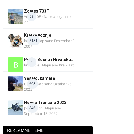
Zontes 703T
39
Verdi350E
· Napisano
Januar
27
Kratke voznje
5181
lalajko
· Napisano
Decembar 9,
2007
Put za Bosnu i Hrvatsku....
1
bradivoje
· Napisano
Pre 9 sati
Veselo, kamere
608
GR 46
· Napisano
Octobar 25,
2022
Honda Transalp 2023
846
Jovan Ristic
· Napisano
Septembar 15, 2022
REKLAMNE TEME