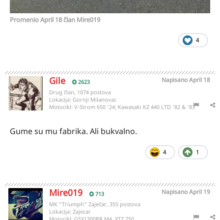
Promenio
April 18
član Mire019
4
Gile
Napisano
April 18
2623
Drug član, 1074 postova
Lokacija:
Gornji Milanovac
Motocikl:
V-Strom 650 '24; Kawasaki KZ 440 LTD '82 & '83
Gume su mu fabrika. Ali bukvalno.
4
1
Mire019
Napisano
April 19
713
MK "Triumph" Zaječar, 355 postova
Lokacija:
Zajecar
Motocikl:
GSX1300RR M4, XTZ 750