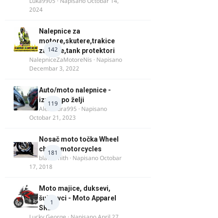
Luka9905
· Napisano
Octobar 14,
2024
Nalepnice za
motore,skutere,trakice
142
za felne,tank protektori
NalepniceZaMotoreNis
· Napisano
Decembar 3, 2022
Auto/moto nalepnice -
izrada po želji
119
Alexandra995
· Napisano
Octobar 21, 2023
Nosač moto točka Wheel
chock motorcycles
181
blacksmith
· Napisano
Octobar
17, 2018
Moto majice, duksevi,
šuškavci - Moto Apparel
1
SRB
Lucky George
· Napisano
April 27