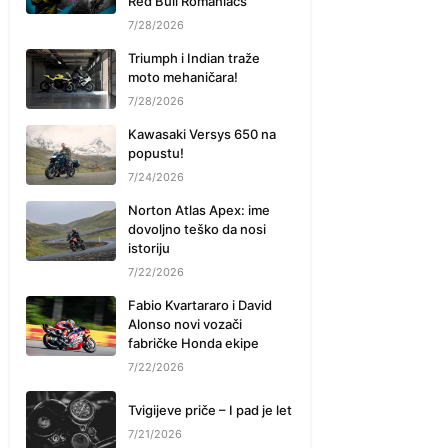
Red Bull Romaniacs
7/28/2026
Triumph i Indian traže
moto mehaničara!
7/28/2026
Kawasaki Versys 650 na
popustu!
7/24/2026
Norton Atlas Apex: ime
dovoljno teško da nosi
istoriju
7/22/2026
Fabio Kvartararo i David
Alonso novi vozači
fabričke Honda ekipe
7/22/2026
Tvigijeve priče – I pad je let
7/21/2026