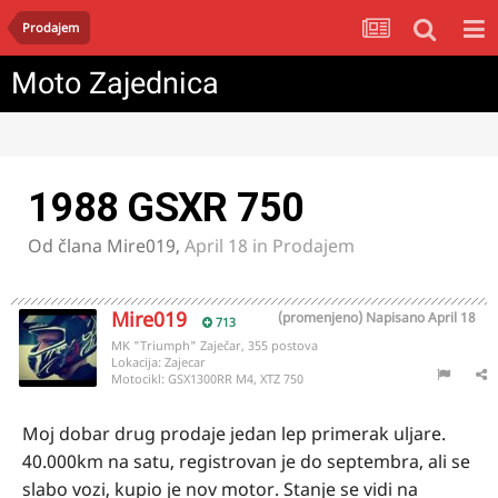
Prodajem
Moto Zajednica
1988 GSXR 750
Od člana
Mire019
,
April 18
in
Prodajem
Mire019
(promenjeno)
Napisano
April 18
713
MK "Triumph" Zaječar, 355 postova
Lokacija:
Zajecar
Motocikl:
GSX1300RR M4, XTZ 750
Moj dobar drug prodaje jedan lep primerak uljare.
40.000km na satu, registrovan je do septembra, ali se
slabo vozi, kupio je nov motor. Stanje se vidi na