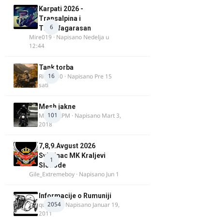
Karpati 2026 -
Transalpina i
6
Transfagarasan
Mire019
· Napisano
Nedelja u
12:44
Tank torba
16
Rider000
· Napisano
Pre 15
sati
Mesh jakne
101
MostarRPM
· Napisano
Mart 3,
2018
7,8,9.Avgust 2026
Svilajnac MK Kraljevi
1
Slobode
Gile_Extremeboy
· Napisano
Jun 1
Informacije o Rumuniji
2054
quasaar
· Napisano
Januar 19,
2011