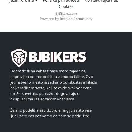
Jezik foruma
Politika privatnosti
Kontaktirajte nas
Cookies
BJBikers.com
Powered by Invision Community
Dobrodošli na vebsajt naše moto zajednice,
napravljen od motociklista za motocikliste. Ovo
jedinstveno mesto je satkano od iskustava hiljada
bajkera širom sveta, koji se ovde svakodnevno
druže, savetuju, pomažu i dogovaraju o
okupljanjima i zajedničkim vožnjama.
Želimo podeliti našu dobru energiju sa što više
ljudi, zato vas pozivamo da nam se pridružite!