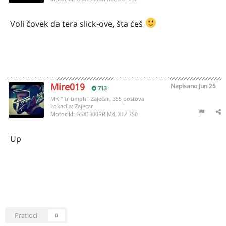
Voli čovek da tera slick-ove, šta ćeš
Mire019
Napisano
Jun 25
713
MK "Triumph" Zaječar, 355 postova
Lokacija:
Zajecar
Motocikl:
GSX1300RR M4, XTZ 750
Up
Pratioci
0