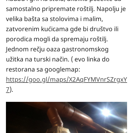
samostalno pripremate roštilj. Napolju je
velika bašta sa stolovima i malim,
zatvorenim kućicama gde bi društvo ili
porodica mogli da spremaju roštilj.
Jednom rečju oaza gastronomskog
užitka na turski način. ( evo linka do
restorana sa googlemap:
https://goo.gl/maps/X2AqFYMVnrSZrgxY
7
).