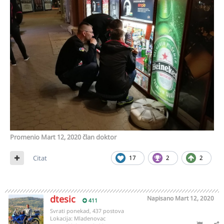
Promenio
Mart 12, 2020
član doktor
Citat
17
2
2
dtesic
Napisano
Mart 12, 2020
411
Svrati ponekad, 437 postova
Lokacija:
Mladenovac