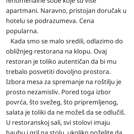
fenomenalne sobe koje su više
apartmani. Naravno, pristojan doručak u
hotelu se podrazumeva. Cena
popularna.
Kada smo se malo sredili, odlazimo do
obližnjeg restorana na klopu. Ovaj
restoran je toliko autentičan da bi mu
trebalo posvetiti dovoljno prostora.
Izbora mesa za spremanje na roštilju je
prosto nezamisliv. Pored toga izbor
povrća, što svežeg, što pripremljenog,
salata je toliki da ne možeš da se odlučiš.
U restoranskoj sali, svi stolovi imaju
haubu i gril na stolu, ukoliko poželite da