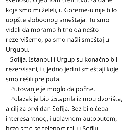
koje smo mi želeli, u Goreme-u nije bilo
uopšte slobodnog smeštaja. Tu smo
videli da moramo hitno da nešto
rezervišemo, pa smo našli smeštaj u
Urgupu.
Sofija, Istanbul i Urgup su konačno bili
rezervisani, i ujedno jedini smeštaji koje
smo rešili pre puta.
Putovanje je moglo da počne.
Polazak je bio 25.aprila iz mog dvorišta,
a cilj za prvi dan Sofija. Bez bilo čega
interesantnog, i uglavnom autoputem,
brzo smo se teleportirali u Sofiju.