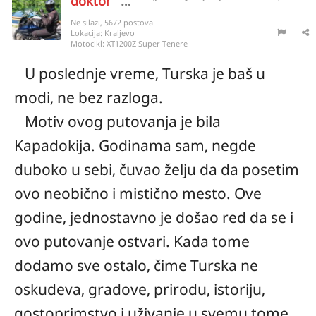
doktor
5250
Ne silazi, 5672 postova
Lokacija:
Kraljevo
Motocikl:
XT1200Z Super Tenere
U poslednje vreme, Turska je baš u
modi, ne bez razloga.
Motiv ovog putovanja je bila
Kapadokija. Godinama sam, negde
duboko u sebi, čuvao želju da da posetim
ovo neobično i mistično mesto. Ove
godine, jednostavno je došao red da se i
ovo putovanje ostvari. Kada tome
dodamo sve ostalo, čime Turska ne
oskudeva, gradove, prirodu, istoriju,
gostoprimstvo i uživanje u svemu tome,