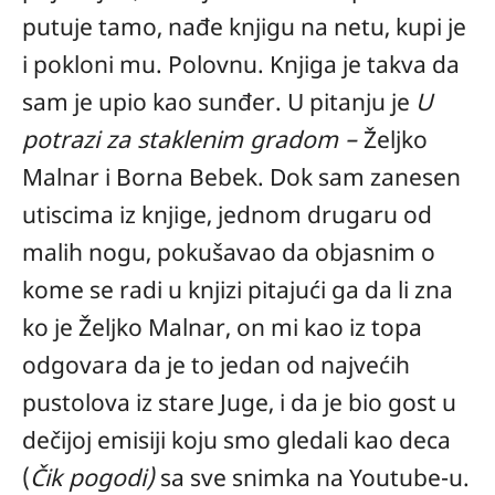
putuje tamo, nađe knjigu na netu, kupi je
i pokloni mu. Polovnu. Knjiga je takva da
sam je upio kao sunđer. U pitanju je
U
potrazi za staklenim gradom –
Željko
Malnar i Borna Bebek. Dok sam zanesen
utiscima iz knjige, jednom drugaru od
malih nogu, pokušavao da objasnim o
kome se radi u knjizi pitajući ga da li zna
ko je Željko Malnar, on mi kao iz topa
odgovara da je to jedan od najvećih
pustolova iz stare Juge, i da je bio gost u
dečijoj emisiji koju smo gledali kao deca
(
Čik pogodi)
sa sve snimka na Youtube-u.