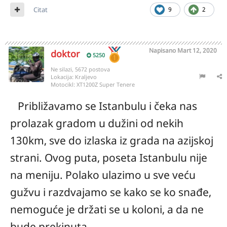
Citat
9
2
Napisano
Mart 12, 2020
doktor
5250
Ne silazi, 5672 postova
Lokacija:
Kraljevo
Motocikl:
XT1200Z Super Tenere
Približavamo se Istanbulu i čeka nas
prolazak gradom u dužini od nekih
130km, sve do izlaska iz grada na azijskoj
strani. Ovog puta, poseta Istanbulu nije
na meniju. Polako ulazimo u sve veću
gužvu i razdvajamo se kako se ko snađe,
nemoguće je držati se u koloni, a da ne
bude prekinuta.