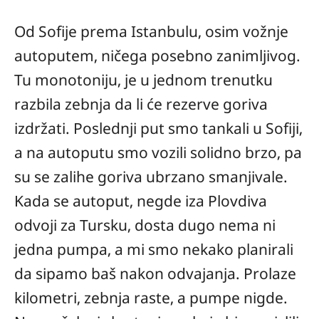
Od Sofije prema Istanbulu, osim vožnje
autoputem, ničega posebno zanimljivog.
Tu monotoniju, je u jednom trenutku
razbila zebnja da li će rezerve goriva
izdržati. Poslednji put smo tankali u Sofiji,
a na autoputu smo vozili solidno brzo, pa
su se zalihe goriva ubrzano smanjivale.
Kada se autoput, negde iza Plovdiva
odvoji za Tursku, dosta dugo nema ni
jedna pumpa, a mi smo nekako planirali
da sipamo baš nakon odvajanja. Prolaze
kilometri, zebnja raste, a pumpe nigde.