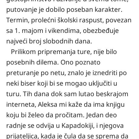
putovanje je dobilo poseban karakter.
Termin, prolećni školski raspust, povezan
sa 1. majom i vikendima, obezbeđuje
najveći broj slobodnih dana.
Prilikom pripremanja ture, nije bilo
posebnih dilema. Ono poznato
preturanje po netu, znalo je iznedriti po
neki biser koji bi se mogao uključiti u
turu. Tih dana dok sam lutao beskrajom
interneta, Aleksa mi kaže da ima knjigu
koju bi želeo da pročitam. Jedan deo
radnje se odvija u Kapadokiji, i njegova
prijateljica, kada je čula da se sprema da