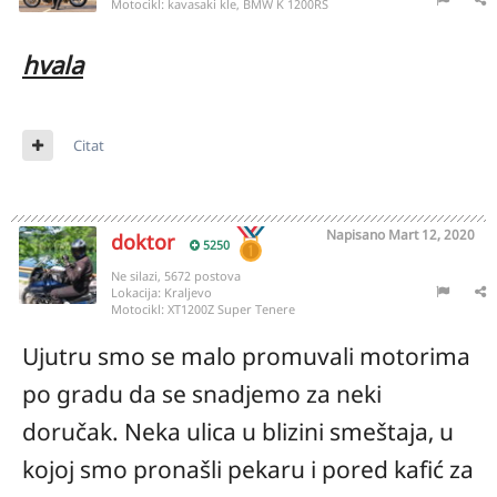
Motocikl:
kavasaki kle, BMW K 1200RS
hvala
Citat
Napisano
Mart 12, 2020
doktor
5250
Ne silazi, 5672 postova
Lokacija:
Kraljevo
Motocikl:
XT1200Z Super Tenere
Ujutru smo se malo promuvali motorima
po gradu da se snadjemo za neki
doručak. Neka ulica u blizini smeštaja, u
kojoj smo pronašli pekaru i pored kafić za