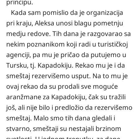
principu.
Kada sam pomislio da je organizacija
pri kraju, Aleksa unosi blagu pometnju
medju redove. Tih dana je razgovarao sa
nekim poznanikom koji radi u turističkoj
agenciji, pa mu je pričao da putujemo u
Tursku, tj. Kapadokiju. Rekao mu je i da
smeštaj rezervišemo usput. Na to mu je
ovaj rekao da su prodali sve moguće
aranžmane za Kapadokiju, čak su tražili
još, ali nije bilo i predložio da rezervišemo
smeštaj. Malo smo tih dana gledali i
stvarno, smeštaji su nestajali brzinom
svetlosti. U jednom trenutku, za dane