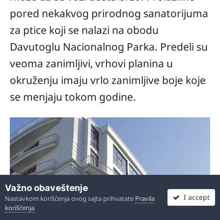
pored nekakvog prirodnog sanatorijuma
za ptice koji se nalazi na obodu
Davutoglu Nacionalnog Parka. Predeli su
veoma zanimljivi, vrhovi planina u
okruženju imaju vrlo zanimljive boje koje
se menjaju tokom godine.
Važno obaveštenje
I accept
Nastavkom korišćenja ovog sajta prihvatate
Pravila
korišćenja