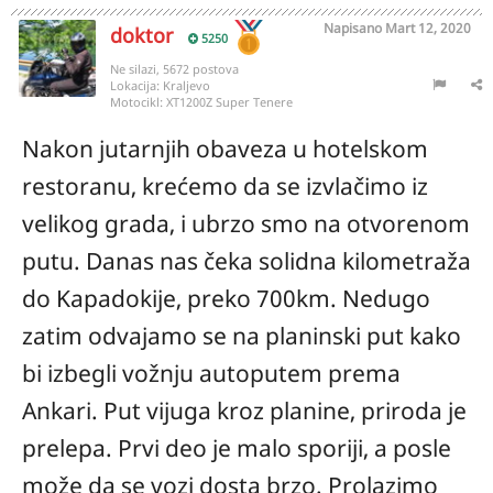
Napisano
Mart 12, 2020
doktor
5250
Ne silazi, 5672 postova
Lokacija:
Kraljevo
Motocikl:
XT1200Z Super Tenere
Nakon jutarnjih obaveza u hotelskom
restoranu, krećemo da se izvlačimo iz
velikog grada, i ubrzo smo na otvorenom
putu. Danas nas čeka solidna kilometraža
do Kapadokije, preko 700km. Nedugo
zatim odvajamo se na planinski put kako
bi izbegli vožnju autoputem prema
Ankari. Put vijuga kroz planine, priroda je
prelepa. Prvi deo je malo sporiji, a posle
može da se vozi dosta brzo. Prolazimo