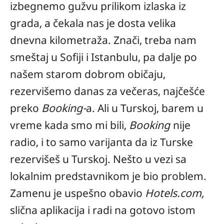
izbegnemo gužvu prilikom izlaska iz
grada, a čekala nas je dosta velika
dnevna kilometraža. Znači, treba nam
smeštaj u Sofiji i Istanbulu, pa dalje po
našem starom dobrom običaju,
rezervišemo danas za večeras, najčešće
preko
Booking-
a. Ali u Turskoj, barem u
vreme kada smo mi bili,
Booking
nije
radio, i to samo varijanta da iz Turske
rezervišeš u Turskoj. Nešto u vezi sa
lokalnim predstavnikom je bio problem.
Zamenu je uspešno obavio
Hotels.com,
slična aplikacija i radi na gotovo istom