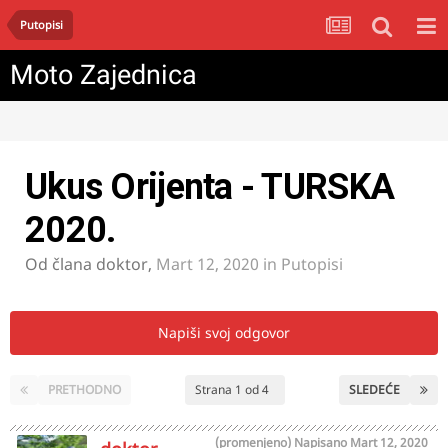
Putopisi
Moto Zajednica
Ukus Orijenta - TURSKA
2020.
Od člana
doktor
,
Mart 12, 2020
in
Putopisi
Napiši svoj odgovor
PRETHODNO
Strana 1 od 4
SLEDEĆE
(promenjeno)
Napisano
Mart 12, 2020