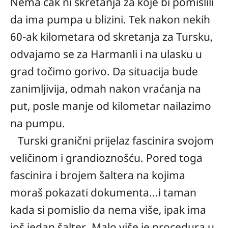
Nema čak ni skretanja za koje bi pomislili
da ima pumpa u blizini. Tek nakon nekih
60-ak kilometara od skretanja za Tursku,
odvajamo se za Harmanli i na ulasku u
grad točimo gorivo. Da situacija bude
zanimljivija, odmah nakon vraćanja na
put, posle manje od kilometar nailazimo
na pumpu.
Turski granični prijelaz fascinira svojom
veličinom i grandioznošću. Pored toga
fascinira i brojem šaltera na kojima
moraš pokazati dokumenta...i taman
kada si pomislio da nema više, ipak ima
još jedan šalter. Malo više je procedura u