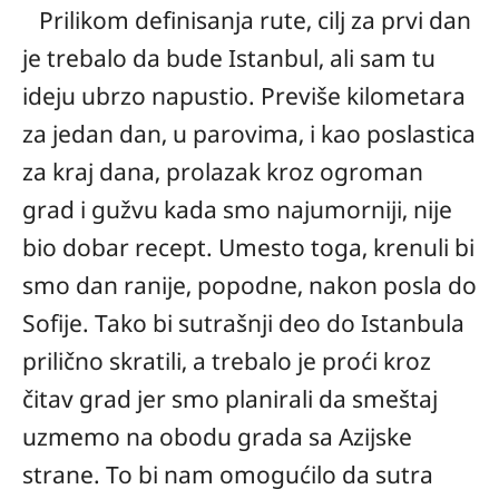
Prilikom definisanja rute, cilj za prvi dan
je trebalo da bude Istanbul, ali sam tu
ideju ubrzo napustio. Previše kilometara
za jedan dan, u parovima, i kao poslastica
za kraj dana, prolazak kroz ogroman
grad i gužvu kada smo najumorniji, nije
bio dobar recept. Umesto toga, krenuli bi
smo dan ranije, popodne, nakon posla do
Sofije. Tako bi sutrašnji deo do Istanbula
prilično skratili, a trebalo je proći kroz
čitav grad jer smo planirali da smeštaj
uzmemo na obodu grada sa Azijske
strane. To bi nam omogućilo da sutra