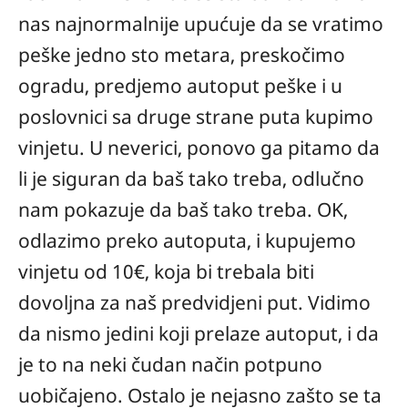
nas najnormalnije upućuje da se vratimo
peške jedno sto metara, preskočimo
ogradu, predjemo autoput peške i u
poslovnici sa druge strane puta kupimo
vinjetu. U neverici, ponovo ga pitamo da
li je siguran da baš tako treba, odlučno
nam pokazuje da baš tako treba. OK,
odlazimo preko autoputa, i kupujemo
vinjetu od 10€, koja bi trebala biti
dovoljna za naš predvidjeni put. Vidimo
da nismo jedini koji prelaze autoput, i da
je to na neki čudan način potpuno
uobičajeno. Ostalo je nejasno zašto se ta