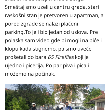
Smeštaj smo uzeli u centru grada, stari
raskošni stan je pretvoren u apartman, a
pored zgrade se nalazi plaćeni
parking.To je i bio jedan od uslova. Pre
polaska sam video gde bi mogli na piće i
klopu kada stignemo, pa smo uveče
prošetali do bara
65 Fireflies
koji je
ujedno i picerija. Po par piva i pica i
možemo na počinak.