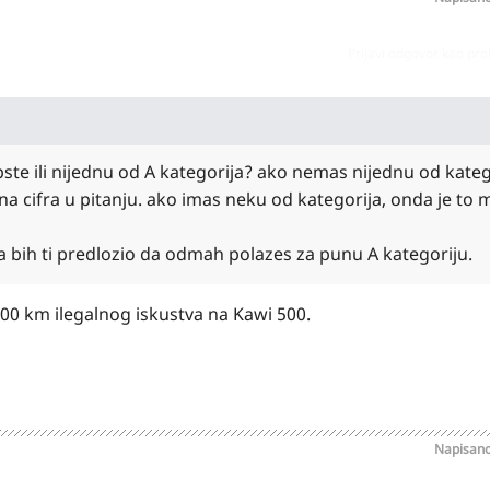
Prijavi odgovor kao pr
te ili nijednu od A kategorija? ako nemas nijednu od katego
cna cifra u pitanju. ako imas neku od kategorija, onda je to 
ja bih ti predlozio da odmah polazes za punu A kategoriju.
300 km ilegalnog iskustva na Kawi 500.
Napisan