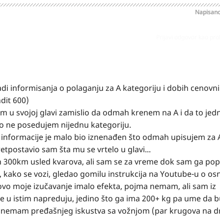
Napisan
Prijavi odgovor kao pr
i informisanja o polaganju za A kategoriju i dobih cenovni
dit 600)
am u svojoj glavi zamislio da odmah krenem na A i da to je
no ne posedujem nijednu kategoriju.
ao informacije je malo bio iznenađen što odmah upisujem za 
retpostavio sam šta mu se vrtelo u glavi...
h 300km usled kvarova, ali sam se za vreme dok sam ga pop
 kako se vozi, gledao gomilu instrukcija na Youtube-u o o
 je ovo moje izučavanje imalo efekta, pojma nemam, ali sam iz
nje u istim napreduju, jedino što ga ima 200+ kg pa ume da 
 i nemam pređašnjeg iskustva sa vožnjom (par krugova na