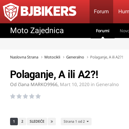
Forum
Hum
Moto Zajednica
Forumi
Novo
Naslovna Strana
Motocikli
Generalno
Polaganje, A ili A2?!
Polaganje, A ili A2?!
Od člana
MARKO9966
,
Mart 10, 2020
in
Generalno
1
2
SLEDEĆE
Strana 1 od 2