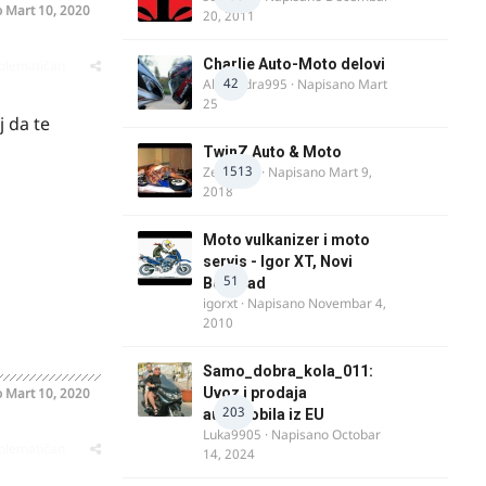
o
Mart 10, 2020
20, 2011
Charlie Auto-Moto delovi
oblematičan
42
Alexandra995
· Napisano
Mart
25
 da te
TwinZ Auto & Moto
1513
Zeljkamp
· Napisano
Mart 9,
2018
Moto vulkanizer i moto
servis - Igor XT, Novi
51
Beograd
igorxt
· Napisano
Novembar 4,
2010
Samo_dobra_kola_011:
o
Mart 10, 2020
Uvoz i prodaja
203
automobila iz EU
Luka9905
· Napisano
Octobar
oblematičan
14, 2024