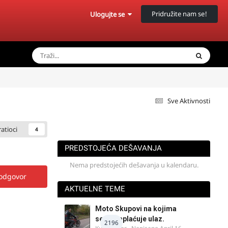
Pridružite nam se!
Ulogujte se
Sve Aktivnosti
ratioci
4
PREDSTOJEĆA DEŠAVANJA
Nema predstojećih dešavanja u kalendaru.
 odgovor
AKTUELNE TEME
Moto Skupovi na kojima
se ne naplaćuje ulaz.
2196