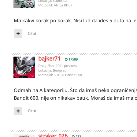
Lokacija:
Subotica
Motocikl:
Africa RD07
Ma kakvi korak po korak. Nisi lud da ides 5 puta na leka
Citat
bajker71
17589
Drug član, 2001 postova
Lokacija:
Beograd
Motocikl:
Suzuki Bandit 600
Odmah na A kategoriju. Što da imaš neka ograničenja i
Bandit 600, nije on nikakav bauk. Moraš da imaš malo 
Citat
stryker_026
232