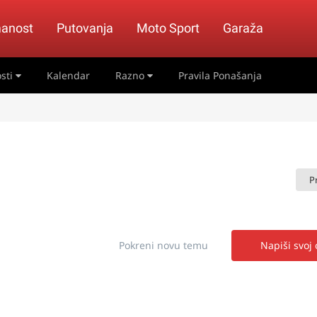
anost
Putovanja
Moto Sport
Garaža
sti
Kalendar
Razno
Pravila Ponašanja
P
Pokreni novu temu
Napiši svoj