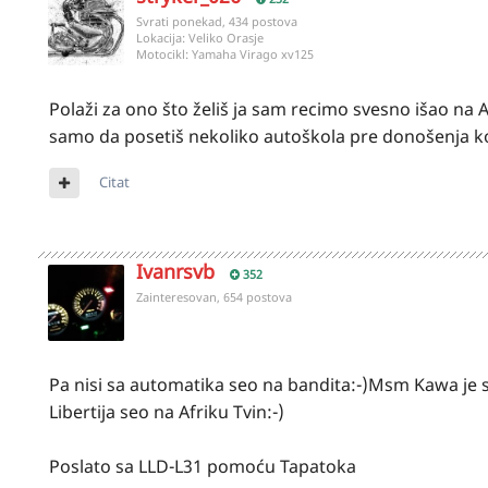
Svrati ponekad, 434 postova
Lokacija:
Veliko Orasje
Motocikl:
Yamaha Virago xv125
Polaži za ono što želiš ja sam recimo svesno išao na
samo da posetiš nekoliko autoškola pre donošenja 
Citat
Ivanrsvb
352
Zainteresovan, 654 postova
Pa nisi sa automatika seo na bandita:-)Msm Kawa je s
Libertija seo na Afriku Tvin:-)
Poslato sa LLD-L31 pomoću Tapatoka