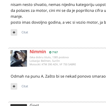
nisam nesto shvatio, nemas nijednu kategoriju uopste
da polazes za motor, cini mi se da je poprilicna cifra
manje.
posto imas dovoljno godina, a vec si vozio motor, ja 
Citat
Nimmin
7167
čeka dobru titulu, 1385 postova
Lokacija:
Bečmen, Surčin
Motocikl:
KTM 390 ADV, VF 750 SABRE
Odmah na punu A. Zašto bi se nekad ponovo smarao s
Citat
Gost