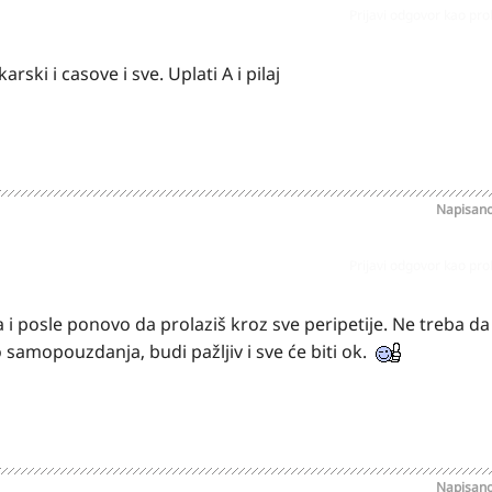
Prijavi odgovor kao pr
rski i casove i sve. Uplati A i pilaj
Napisan
Prijavi odgovor kao pr
 posle ponovo da prolaziš kroz sve peripetije. Ne treba da 
samopouzdanja, budi pažljiv i sve će biti ok.
Napisan