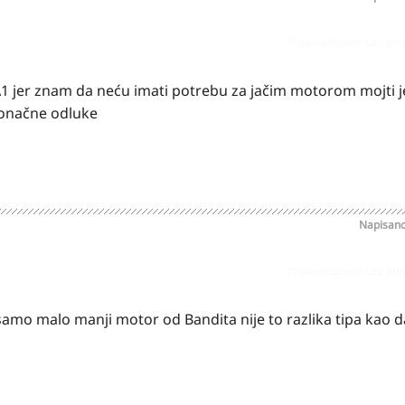
Prijavi odgovor kao pr
 A1 jer znam da neću imati potrebu za jačim motorom mojti j
konačne odluke
Napisan
Prijavi odgovor kao pr
amo malo manji motor od Bandita nije to razlika tipa kao da