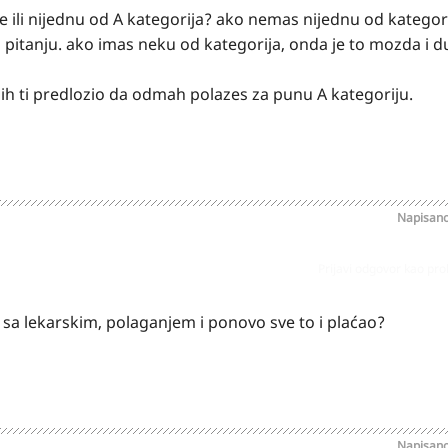
 ili nijednu od A kategorija? ako nemas nijednu od kategori
 u pitanju. ako imas neku od kategorija, onda je to mozda i d
bih ti predlozio da odmah polazes za punu A kategoriju.
Napisan
Prijavi odgovor kao pr
a lekarskim, polaganjem i ponovo sve to i plaćao?
Napisan