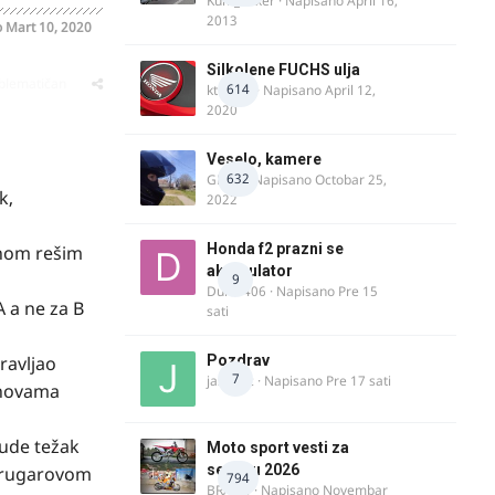
Kum_Mixer
· Napisano
April 16,
2013
o
Mart 10, 2020
Silkolene FUCHS ulja
oblematičan
614
ktm600
· Napisano
April 12,
2020
Veselo, kamere
632
GR 46
· Napisano
Octobar 25,
k,
2022
Honda f2 prazni se
dnom rešim
akomulator
9
Dule1406
· Napisano
Pre 15
A a ne za B
sati
ravljao
Pozdrav
7
jasminc
· Napisano
Pre 17 sati
snovama
bude težak
Moto sport vesti za
sezonu 2026
 drugarovom
794
BRACO
· Napisano
Novembar