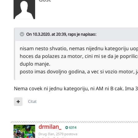
On 10.3.2020. at 20:39,
raps
je napisao:
nisam nesto shvatio, nemas nijednu kategoriju uops
hoces da polazes za motor, cini mi se da je poprili
duplo manje.
posto imas dovoljno godina, a vec si vozio motor, 
Nema covek ni jednu kategoriju, ni AM ni B cak. Ima 
Citat
drmilan_
6314
Drug član, 2579 postova