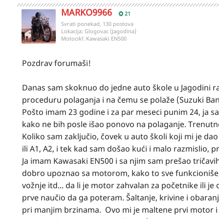
MARKO9966
21
Svrati ponekad, 130 postova
Lokacija:
Glogovac (Jagodina)
Motocikl:
Kawasaki EN500
Pozdrav forumaši!
Danas sam skoknuo do jedne auto škole u Jagodini rad
proceduru polaganja i na čemu se polaže (Suzuki Ban
Pošto imam 23 godine i za par meseci punim 24, ja s
kako ne bih posle išao ponovo na polaganje. Trenut
Koliko sam zaključio, čovek u auto školi koji mi je d
ili A1, A2, i tek kad sam došao kući i malo razmislio, p
Ja imam Kawasaki EN500 i sa njim sam prešao tričavi
dobro upoznao sa motorom, kako to sve funkcioniše,
vožnje itd... da li je motor zahvalan za početnike ili
prve naučio da ga poteram. Šaltanje, krivine i obara
pri manjim brzinama. Ovo mi je maltene prvi motor