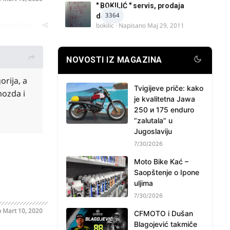
" BOKILIĆ " servis, prodaja
3364
delova
oblematičan
bokilic
· Napisano
Maj 29, 2011
NOVOSTI IZ MAGAZINA
rija, a
Tvigijeve priče: kako
mozda i
je kvalitetna Jawa
250 и 175 enduro
“zalutala” u
Jugoslaviju
7/30/2026
Moto Bike Kać –
Saopštenje o Ipone
uljima
7/30/2026
o
Mart 10, 2020
CFMOTO i Dušan
Blagojević takmiče