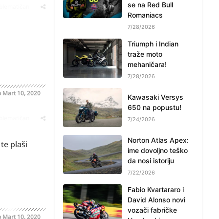
se na Red Bull
oblematičan
Romaniacs
7/28/2026
Triumph i Indian
traže moto
mehaničara!
7/28/2026
o
Mart 10, 2020
Kawasaki Versys
650 na popustu!
oblematičan
7/24/2026
Norton Atlas Apex:
te plaši
ime dovoljno teško
da nosi istoriju
7/22/2026
Fabio Kvartararo i
David Alonso novi
vozači fabričke
o
Mart 10, 2020