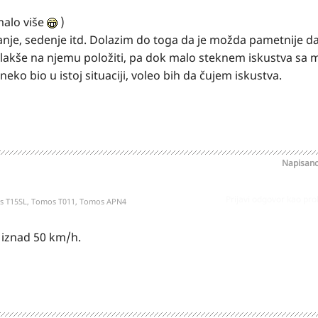
malo više
)
janje, sedenje itd. Dolazim do toga da je možda pametnije 
ilo lakše na njemu položiti, pa dok malo steknem iskustva sa
ko bio u istoj situaciji, voleo bih da čujem iskustva.
Napisan
Prijavi odgovor kao pr
os T15SL, Tomos T011, Tomos APN4
 iznad 50 km/h.