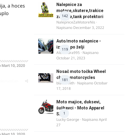
Nalepnice za
ja, a hoces
motore,skutere,trakice
uplo
142
za felne,tank protektori
NalepniceZaMotoreNis
·
Napisano
Decembar 3, 2022
Auto/moto nalepnice -
izrada po želji
119
Alexandra995
· Napisano
Octobar 21, 2023
o
Mart 10, 2020
Nosač moto točka Wheel
chock motorcycles
181
oblematičan
blacksmith
· Napisano
Octobar
17, 2018
Moto majice, duksevi,
šuškavci - Moto Apparel
1
SRB
Lucky George
· Napisano
April
27
o
Mart 10, 2020