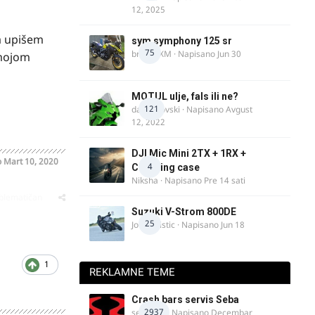
12, 2025
da upišem
sym symphony 125 sr
75
brankoXM
· Napisano
Jun 30
 mojom
MOTUL ulje, fals ili ne?
121
dalipopovski
· Napisano
Avgust
12, 2022
DJI Mic Mini 2TX + 1RX +
o
Mart 10, 2020
4
Charging case
Niksha
· Napisano
Pre 14 sati
oblematičan
Suzuki V-Strom 800DE
25
Jovan Ristic
· Napisano
Jun 18
1
REKLAMNE TEME
Crash bars servis Seba
2937
seba011
· Napisano
Decembar