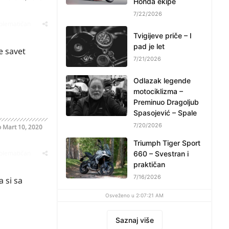
Honda ekipe
7/22/2026
oblematičan
Tvigijeve priče – I
pad je let
e savet
7/21/2026
Odlazak legende
motociklizma –
Preminuo Dragoljub
Spasojević – Spale
7/20/2026
o
Mart 10, 2020
Triumph Tiger Sport
oblematičan
660 – Svestran i
praktičan
7/16/2026
 si sa
Osveženo u 2:07:21 AM
Saznaj više