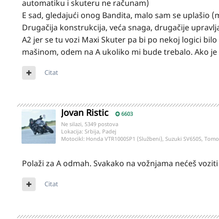
automatiku i skuteru ne računam)
E sad, gledajući onog Bandita, malo sam se uplašio (
Drugačija konstrukcija, veća snaga, drugačije upravl
A2 jer se tu vozi Maxi Skuter pa bi po nekoj logici b
mašinom, odem na A ukoliko mi bude trebalo. Ako je ne
Citat
Jovan Ristic
6603
Ne silazi, 5349 postova
Lokacija:
Srbija, Padej
Motocikl:
Honda VTR1000SP1 (Službeni), Suzuki SV650S, Tom
Polaži za A odmah. Svakako na vožnjama nećeš voziti
Citat