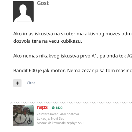
Gost
Ako imas iskustva na skuterima aktivnog mozes odma
dozvola tera na vecu kubikazu.
Ako nemas nikakvog iskustva prvo A1, pa onda tek A2 i
Bandit 600 je jak motor. Nema zezanja sa tom masino
Citat
raps
1422
Zainteresovan, 460 postova
Lokacija:
Novi Sad
Motocikl:
kawasaki zephyr 550