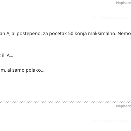
Napisan
Prijavi odgovor kao pr
h A, al postepeno, za pocetak 50 konja maksimalno. Nemoj
li A...
m, al samo polako...
Napisan
Prijavi odgovor kao pr