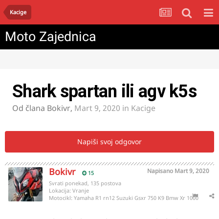
Kacige
Moto Zajednica
Shark spartan ili agv k5s
Od člana
Bokivr
,
Mart 9, 2020
in
Kacige
Napiši svoj odgovor
Bokivr
Napisano
Mart 9, 2020
15
Svrati ponekad, 135 postova
Lokacija:
Vranje
Motocikl:
Yamaha R1 rn12 Suzuki Gsxr 750 K9 Bmw Xr 1000