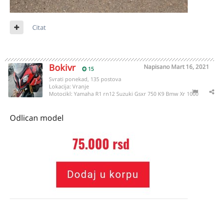
Citat
Bokivr
Napisano
Mart 16, 2021
15
Svrati ponekad, 135 postova
Lokacija:
Vranje
Motocikl:
Yamaha R1 rn12 Suzuki Gsxr 750 K9 Bmw Xr 1000
Odlican model