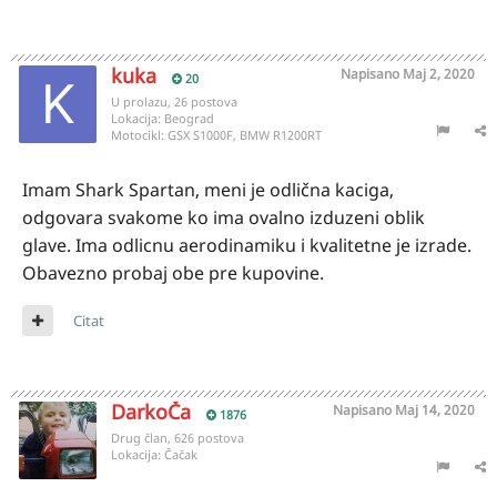
kuka
Napisano
Maj 2, 2020
20
U prolazu, 26 postova
Lokacija:
Beograd
Motocikl:
GSX S1000F, BMW R1200RT
Imam Shark Spartan, meni je odlična kaciga,
odgovara svakome ko ima ovalno izduzeni oblik
glave. Ima odlicnu aerodinamiku i kvalitetne je izrade.
Obavezno probaj obe pre kupovine.
Citat
DarkoČa
Napisano
Maj 14, 2020
1876
Drug član, 626 postova
Lokacija:
Čačak