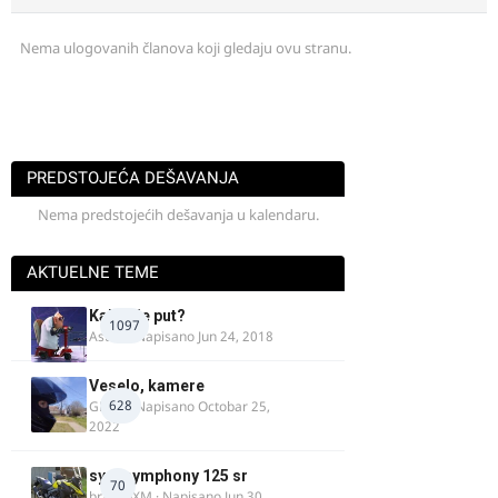
Nema ulogovanih članova koji gledaju ovu stranu.
PREDSTOJEĆA DEŠAVANJA
Nema predstojećih dešavanja u kalendaru.
AKTUELNE TEME
Kakav je put?
1097
Astral
· Napisano
Jun 24, 2018
Veselo, kamere
628
GR 46
· Napisano
Octobar 25,
2022
sym symphony 125 sr
70
brankoXM
· Napisano
Jun 30