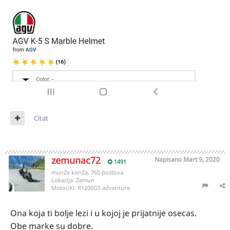
Citat
zemunac72
Napisano
Mart 9, 2020
1491
munZe konZa, 765 postova
Lokacija:
Zemun
Motocikl:
R1200GS adventure
Ona koja ti bolje lezi i u kojoj je prijatnije osecas.
Obe marke su dobre.