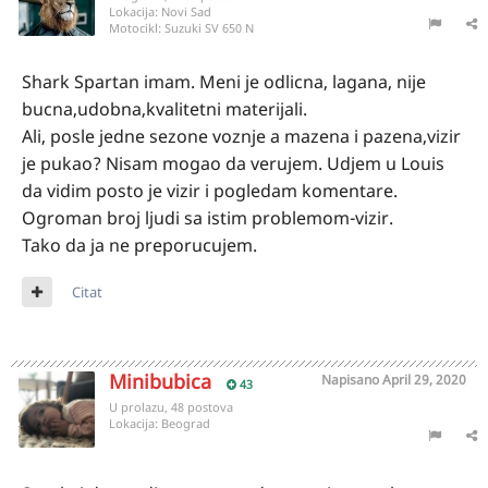
Lokacija:
Novi Sad
Motocikl:
Suzuki SV 650 N
Shark Spartan imam. Meni je odlicna, lagana, nije
bucna,udobna,kvalitetni materijali.
Ali, posle jedne sezone voznje a mazena i pazena,vizir
je pukao? Nisam mogao da verujem. Udjem u Louis
da vidim posto je vizir i pogledam komentare.
Ogroman broj ljudi sa istim problemom-vizir.
Tako da ja ne preporucujem.
Citat
Minibubica
Napisano
April 29, 2020
43
U prolazu, 48 postova
Lokacija:
Beograd