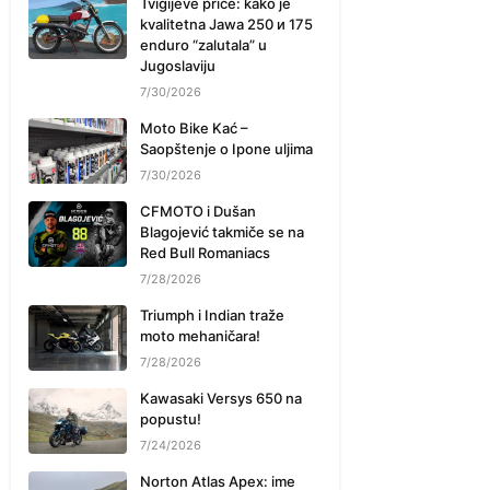
Tvigijeve priče: kako je
kvalitetna Jawa 250 и 175
enduro “zalutala” u
Jugoslaviju
7/30/2026
Moto Bike Kać –
Saopštenje o Ipone uljima
7/30/2026
CFMOTO i Dušan
Blagojević takmiče se na
Red Bull Romaniacs
7/28/2026
Triumph i Indian traže
moto mehaničara!
7/28/2026
Kawasaki Versys 650 na
popustu!
7/24/2026
Norton Atlas Apex: ime