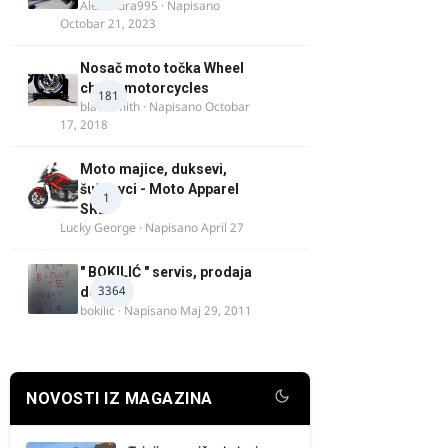
Alexandra995
· Napisano
Octobar 21, 2023
Nosač moto točka Wheel
chock motorcycles
181
blacksmith
· Napisano
Octobar
17, 2018
Moto majice, duksevi,
šuškavci - Moto Apparel
1
SRB
Lucky George
· Napisano
April 27
" BOKILIĆ " servis, prodaja
3364
delova
bokilic
· Napisano
Maj 29, 2011
NOVOSTI IZ MAGAZINA