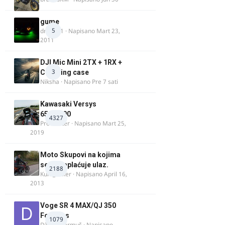
gume
5
dragan1
· Napisano
Mart 23,
2011
DJI Mic Mini 2TX + 1RX +
3
Charging case
Niksha
· Napisano
Pre 7 sati
Kawasaki Versys
650/1000
4327
ProMaster
· Napisano
Mart 25,
2019
Moto Skupovi na kojima
se ne naplaćuje ulaz.
2188
Kum_Mixer
· Napisano
April 16,
2013
Voge SR 4 MAX/QJ 350
Fortress
1079
Džim Džarmuš
· Napisano