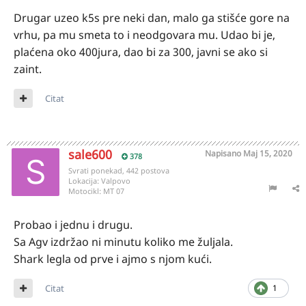
Drugar uzeo k5s pre neki dan, malo ga stišće gore na
vrhu, pa mu smeta to i neodgovara mu. Udao bi je,
plaćena oko 400jura, dao bi za 300, javni se ako si
zaint.
Citat
sale600
Napisano
Maj 15, 2020
378
Svrati ponekad, 442 postova
Lokacija:
Valpovo
Motocikl:
MT 07
Probao i jednu i drugu.
Sa Agv izdržao ni minutu koliko me žuljala.
Shark legla od prve i ajmo s njom kući.
Citat
1