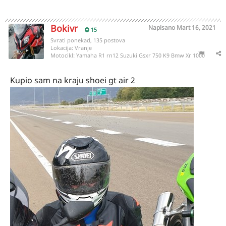
Bokivr
Napisano
Mart 16, 2021
15
Svrati ponekad, 135 postova
Lokacija:
Vranje
Motocikl:
Yamaha R1 rn12 Suzuki Gsxr 750 K9 Bmw Xr 1000
Kupio sam na kraju shoei gt air 2