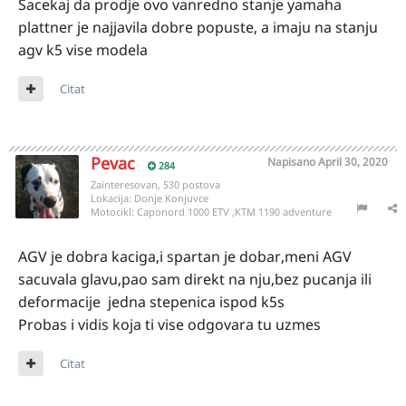
Sacekaj da prodje ovo vanredno stanje yamaha
plattner je najjavila dobre popuste, a imaju na stanju
agv k5 vise modela
Citat
Pevac
Napisano
April 30, 2020
284
Zainteresovan, 530 postova
Lokacija:
Donje Konjuvce
Motocikl:
Caponord 1000 ETV ,KTM 1190 adventure
AGV je dobra kaciga,i spartan je dobar,meni AGV
sacuvala glavu,pao sam direkt na nju,bez pucanja ili
deformacije jedna stepenica ispod k5s
Probas i vidis koja ti vise odgovara tu uzmes
Citat