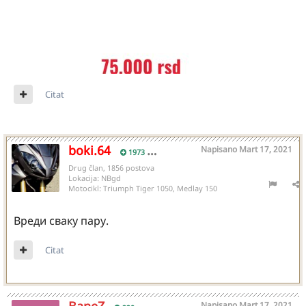
Citat
boki.64
Napisano
Mart 17, 2021
1973
Drug član, 1856 postova
Lokacija:
NBgd
Motocikl:
Triumph Tiger 1050, Medlay 150
Вреди сваку пару.
Citat
Napisano
Mart 17, 2021