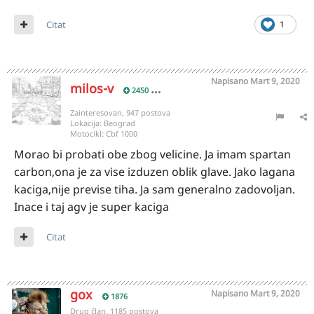
Citat
1
Napisano
Mart 9, 2020
milos-v
2450
Zainteresovan, 947 postova
Lokacija:
Beograd
Motocikl:
Cbf 1000
Morao bi probati obe zbog velicine. Ja imam spartan
carbon,ona je za vise izduzen oblik glave. Jako lagana
kaciga,nije previse tiha. Ja sam generalno zadovoljan.
Inace i taj agv je super kaciga
Citat
gox
Napisano
Mart 9, 2020
1876
Drug član, 1185 postova