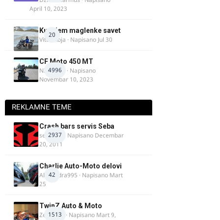
April 10, 2023
Kupujem maglenke savet
20
Vitez Koja
· Napisano
Jul 30
CF Moto 450 MT
4996
NIKOLA 1
· Napisano
Novembar 10, 2023
REKLAMNE TEME
Crash bars servis Seba
2937
seba011
· Napisano
Decembar
20, 2011
Charlie Auto-Moto delovi
42
Alexandra995
· Napisano
Mart
25
TwinZ Auto & Moto
1513
Zeljkamp
· Napisano
Mart 9,