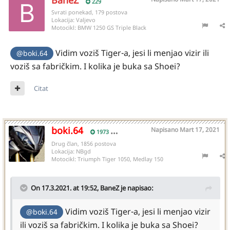
BaneZ
229
Svrati ponekad, 179 postova
Lokacija:
Valjevo
Motocikl:
BMW 1250 GS Triple Black
Vidim voziš Tiger-a, jesi li menjao vizir ili
@boki.64
voziš sa fabričkim. I kolika je buka sa Shoei?
Citat
boki.64
Napisano
Mart 17, 2021
1973
Drug član, 1856 postova
Lokacija:
NBgd
Motocikl:
Triumph Tiger 1050, Medlay 150
On 17.3.2021. at 19:52,
BaneZ
je napisao:
Vidim voziš Tiger-a, jesi li menjao vizir
@boki.64
ili voziš sa fabričkim. I kolika je buka sa Shoei?