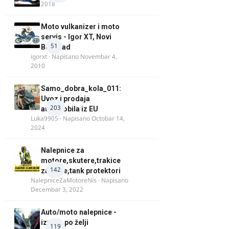
2018
Moto vulkanizer i moto
servis - Igor XT, Novi
51
Beograd
igorxt
· Napisano
Novembar 4,
2010
Samo_dobra_kola_011:
Uvoz i prodaja
203
automobila iz EU
Luka9905
· Napisano
Octobar 14,
2024
Nalepnice za
motore,skutere,trakice
142
za felne,tank protektori
NalepniceZaMotoreNis
· Napisano
Decembar 3, 2022
Auto/moto nalepnice -
izrada po želji
119