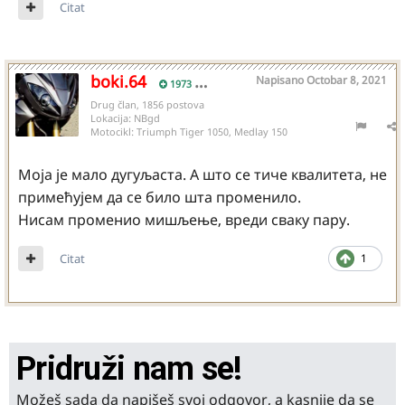
Citat
boki.64
Napisano
Octobar 8, 2021
1973
Drug član, 1856 postova
Lokacija:
NBgd
Motocikl:
Triumph Tiger 1050, Medlay 150
Моја је мало дугуљаста. А што се тиче квалитета, не
примећујем да се било шта променило.
Нисам променио мишљење, вреди сваку пару.
Citat
1
Pridruži nam se!
Možeš sada da napišeš svoj odgovor, a kasnije da se