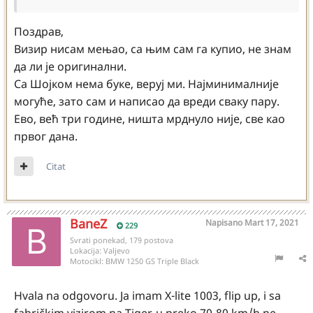
Поздрав,
Визир нисам мењао, са њим сам га купио, не знам
да ли је оригинални.
Са Шојком нема буке, веруј ми. Најминималније
могуће, зато сам и написао да вреди сваку пару.
Ево, већ три године, ништа мрднуло није, све као
првог дана.
Citat
BaneZ
Napisano
Mart 17, 2021
229
Svrati ponekad, 179 postova
Lokacija:
Valjevo
Motocikl:
BMW 1250 GS Triple Black
Hvala na odgovoru. Ja imam X-lite 1003, flip up, i sa