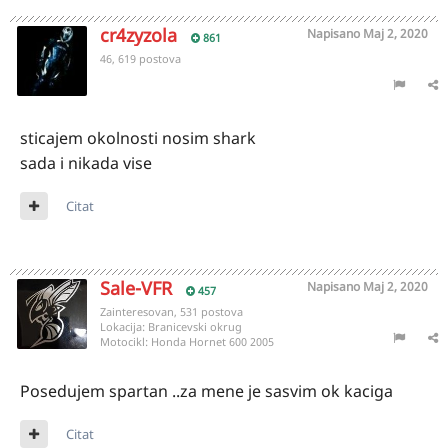
cr4zyzola
Napisano
Maj 2, 2020
861
46, 619 postova
sticajem okolnosti nosim shark
sada i nikada vise
Citat
Sale-VFR
Napisano
Maj 2, 2020
457
Zainteresovan, 531 postova
Lokacija:
Branicevski okrug
Motocikl:
Honda Hornet 600 2005
Posedujem spartan ..za mene je sasvim ok kaciga
Citat