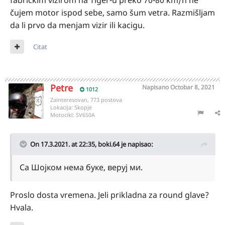
fabričkim vizirom na Tiger-u preko 70-80 km/h ne
čujem motor ispod sebe, samo šum vetra. Razmišljam
da li prvo da menjam vizir ili kacigu.
Citat
Petre
Napisano
Octobar 8, 2021
1012
Zainteresovan, 773 postova
Lokacija:
Skopje
Motocikl:
SV650A
On 17.3.2021. at 22:35,
boki.64
je napisao:
Са Шојком нема буке, веруј ми.
Proslo dosta vremena. Jeli prikladna za round glave?
Hvala.