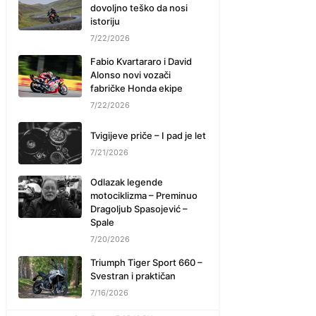
dovoljno teško da nosi
istoriju
7/22/2026
Fabio Kvartararo i David
Alonso novi vozači
fabričke Honda ekipe
7/22/2026
Tvigijeve priče – I pad je let
7/21/2026
Odlazak legende
motociklizma – Preminuo
Dragoljub Spasojević –
Spale
7/20/2026
Triumph Tiger Sport 660 –
Svestran i praktičan
7/16/2026