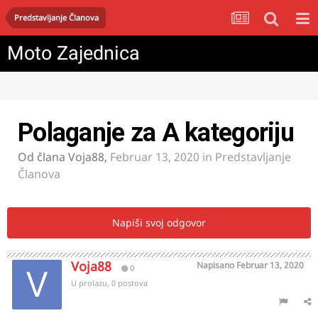
Predstavljanje Članova
Moto Zajednica
Polaganje za A kategoriju
Od člana
Voja88
,
Februar 13, 2020
in
Predstavljanje
Članova
Napiši svoj odgovor
Voja88
Napisano
Februar 13, 2020
0
U prolazu, 0 postova