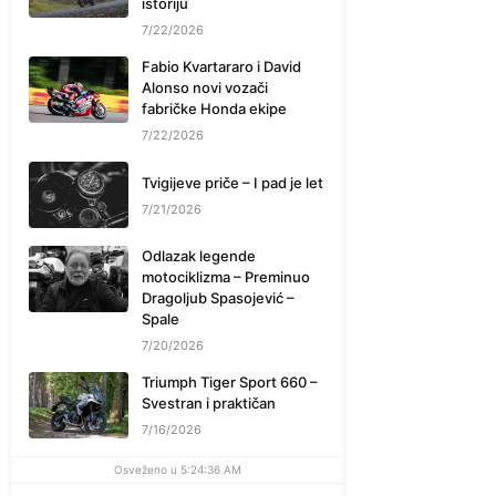
istoriju
7/22/2026
Fabio Kvartararo i David
Alonso novi vozači
fabričke Honda ekipe
7/22/2026
Tvigijeve priče – I pad je let
7/21/2026
Odlazak legende
motociklizma – Preminuo
Dragoljub Spasojević –
Spale
7/20/2026
Triumph Tiger Sport 660 –
Svestran i praktičan
7/16/2026
Osveženo u 5:24:36 AM