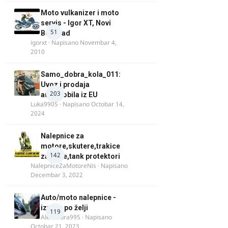
Moto vulkanizer i moto
servis - Igor XT, Novi
51
Beograd
igorxt
· Napisano
Novembar 4,
2010
Samo_dobra_kola_011:
Uvoz i prodaja
203
automobila iz EU
Luka9905
· Napisano
Octobar 14,
2024
Nalepnice za
motore,skutere,trakice
142
za felne,tank protektori
NalepniceZaMotoreNis
· Napisano
Decembar 3, 2022
Auto/moto nalepnice -
izrada po želji
119
Alexandra995
· Napisano
Octobar 21, 2023