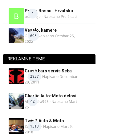
Put za Bosnu i Hrvatsku....
1
bradivoje
· Napisano
Pre 9 sati
Veselo, kamere
608
GR 46
· Napisano
Octobar 25,
2022
REKLAMNE TEME
Crash bars servis Seba
2937
seba011
· Napisano
Decembar
20, 2011
Charlie Auto-Moto delovi
42
Alexandra995
· Napisano
Mart
25
TwinZ Auto & Moto
1513
Zeljkamp
· Napisano
Mart 9,
2018