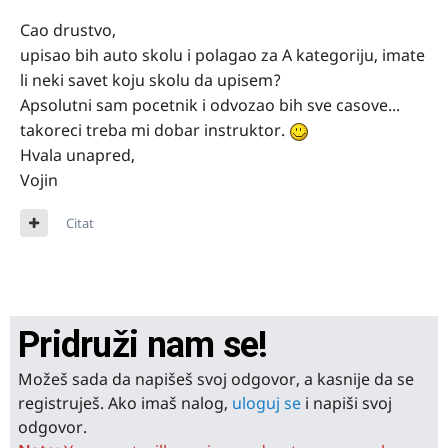
Cao drustvo,
upisao bih auto skolu i polagao za A kategoriju, imate
li neki savet koju skolu da upisem?
Apsolutni sam pocetnik i odvozao bih sve casove...
takoreci treba mi dobar instruktor.
Hvala unapred,
Vojin
Citat
Pridruži nam se!
Možeš sada da napišeš svoj odgovor, a kasnije da se
registruješ. Ako imaš nalog,
uloguj se
i napiši svoj
odgovor.