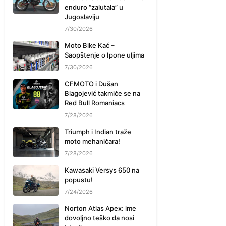
enduro “zalutala” u
Jugoslaviju
7/30/2026
Moto Bike Kać –
Saopštenje o Ipone uljima
7/30/2026
CFMOTO i Dušan
Blagojević takmiče se na
Red Bull Romaniacs
7/28/2026
Triumph i Indian traže
moto mehaničara!
7/28/2026
Kawasaki Versys 650 na
popustu!
7/24/2026
Norton Atlas Apex: ime
dovoljno teško da nosi