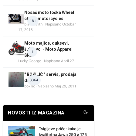
Nosač moto točka Wheel
chock motorcycles
181
blacksmith
· Napisano
Octobar
17, 2018
Moto majice, duksevi,
šuškavci - Moto Apparel
1
SRB
Lucky George
· Napisano
April 27
" BOKILIĆ " servis, prodaja
3364
delova
bokilic
· Napisano
Maj 29, 2011
NOVOSTI IZ MAGAZINA
Tvigijeve priče: kako je
kvalitetna Jawa 250 и 175