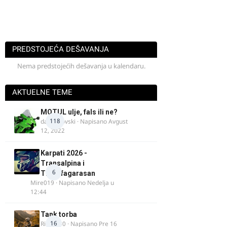
PREDSTOJEĆA DEŠAVANJA
Nema predstojećih dešavanja u kalendaru.
AKTUELNE TEME
MOTUL ulje, fals ili ne?
118
dalipopovski
· Napisano
Avgust
12, 2022
Karpati 2026 -
Transalpina i
6
Transfagarasan
Mire019
· Napisano
Nedelja u
12:44
Tank torba
16
Rider000
· Napisano
Pre 16