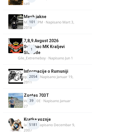
sati
Mesh jakne
101
MostarRPM
· Napisano
Mart 3,
2018
7,8,9.Avgust 2026
Svilajnac MK Kraljevi
1
Slobode
Gile_Extremeboy
· Napisano
Jun 1
Informacije o Rumuniji
2054
quasaar
· Napisano
Januar 19,
2011
Zontes 703T
39
Verdi350E
· Napisano
Januar
27
Kratke voznje
5181
lalajko
· Napisano
Decembar 9,
2007