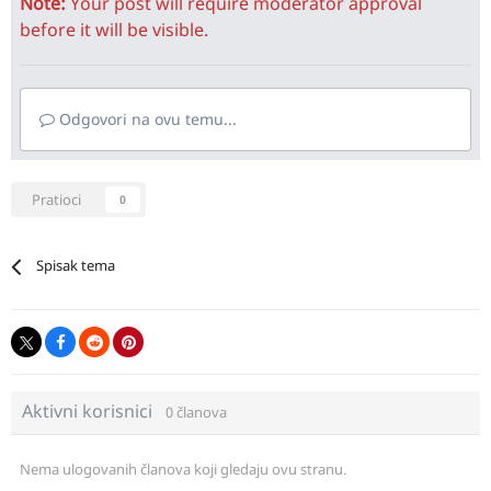
Note:
Your post will require moderator approval
before it will be visible.
Odgovori na ovu temu...
Pratioci
0
Spisak tema
Aktivni korisnici
0 članova
Nema ulogovanih članova koji gledaju ovu stranu.