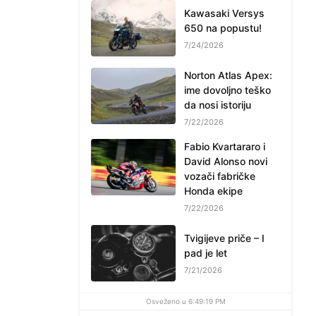
Kawasaki Versys
650 na popustu!
7/24/2026
Norton Atlas Apex:
ime dovoljno teško
da nosi istoriju
7/22/2026
Fabio Kvartararo i
David Alonso novi
vozači fabričke
Honda ekipe
7/22/2026
Tvigijeve priče – I
pad je let
7/21/2026
Osveženo u 6:49:19 PM