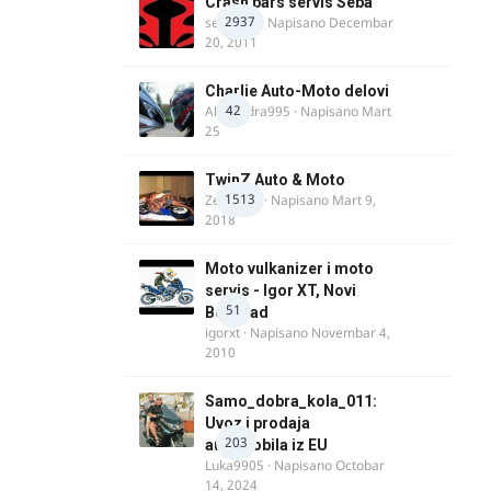
Crash bars servis Seba
2937
seba011
· Napisano
Decembar
20, 2011
Charlie Auto-Moto delovi
42
Alexandra995
· Napisano
Mart
25
TwinZ Auto & Moto
1513
Zeljkamp
· Napisano
Mart 9,
2018
Moto vulkanizer i moto
servis - Igor XT, Novi
51
Beograd
igorxt
· Napisano
Novembar 4,
2010
Samo_dobra_kola_011:
Uvoz i prodaja
203
automobila iz EU
Luka9905
· Napisano
Octobar
14, 2024