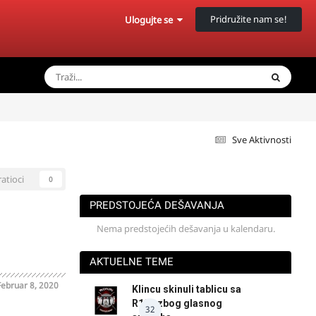
Pridružite nam se!
Ulogujte se
Sve Aktivnosti
ratioci
0
PREDSTOJEĆA DEŠAVANJA
Nema predstojećih dešavanja u kalendaru.
AKTUELNE TEME
Februar 8, 2020
Klincu skinuli tablicu sa
R125 zbog glasnog
32