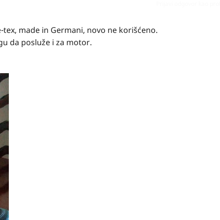
Prijavi odgovor kao pr
e-tex, made in Germani, novo ne korišćeno.
gu da posluže i za motor.