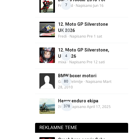
7
FreeBird
· Napisano
Jun 16
12. Moto GP Silverstone
0
UK 2026
Fredi
· Napisano
Pre 1 sat
12. Moto GP Silverstone,
4
UK, 2026
mixa
· Napisano
Pre 12 sati
BMW boxer motori
80
Guest Velimlje · Napisano
Mart
28, 2010
Heavy enduro ekipa
378
živke
· Napisano
April 17, 2025
REKLAMNE TEME