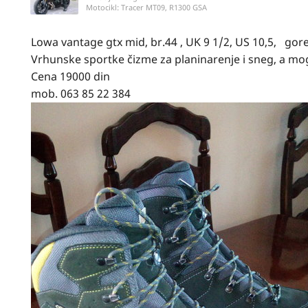
Motocikl:
Tracer MT09, R1300 GSA
Lowa vantage gtx mid, br.44 , UK 9 1/2, US 10,5, gor
Vrhunske sportke čizme za planinarenje i sneg, a mo
Cena 19000 din
mob. 063 85 22 384