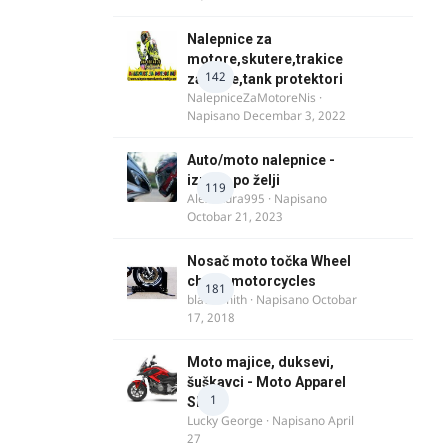
Nalepnice za
motore,skutere,trakice
142
za felne,tank protektori
NalepniceZaMotoreNis
·
Napisano
Decembar 3, 2022
Auto/moto nalepnice -
izrada po želji
119
Alexandra995
· Napisano
Octobar 21, 2023
Nosač moto točka Wheel
chock motorcycles
181
blacksmith
· Napisano
Octobar
17, 2018
Moto majice, duksevi,
šuškavci - Moto Apparel
1
SRB
Lucky George
· Napisano
April
27