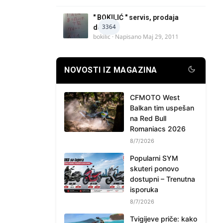
" BOKILIĆ " servis, prodaja
3364
delova
bokilic
· Napisano
Maj 29, 2011
NOVOSTI IZ MAGAZINA
CFMOTO West
Balkan tim uspešan
na Red Bull
Romaniacs 2026
8/7/2026
Popularni SYM
skuteri ponovo
dostupni – Trenutna
isporuka
8/7/2026
Tvigijeve priče: kako