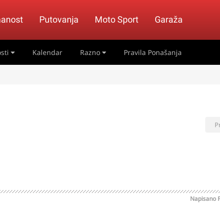
anost
Putovanja
Moto Sport
Garaža
sti
Kalendar
Razno
Pravila Ponašanja
P
Napisano