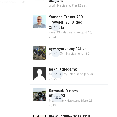
auspuha
oblematičan
grof
· Napisano
Pre 12 sati
Yamaha Tracer 700
Traveler, 2018. god,
45
28.100 km
vasa.93
· Napisano
Avgust 10,
2024
sym symphony 125 sr
78
brankoXM
· Napisano
Jun 30
Kako izgledamo
3213
Guest diRRty · Napisano
Januar
28, 2006
Kawasaki Versys
650/1000
4332
ProMaster
· Napisano
Mart 25,
2019
BMW s1000xr 2018 TOP