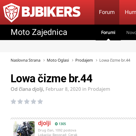
Forum
Hum
Moto Zajednica
Forumi
Novo
Naslovna Strana
Moto Oglasi
Prodajem
Lowa čizme br.44
Lowa čizme br.44
Od člana
djolji
,
Februar 8, 2020
in
Prodajem
djolji
1305
Drug član, 1092 postova
Lokacija:
Beograd- Cerak