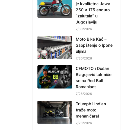
je kvalitetna Jawa
250 и 175 enduro
“zalutala” u
Jugoslaviju
7/30/2026
Moto Bike Kać –
Saopštenje o Ipone
uljima
7/30/2026
CFMOTO i Dušan
Blagojević takmiče
se na Red Bull
Romaniacs
7/28/2026
Triumph i Indian
traže moto
mehaničara!
7/28/2026