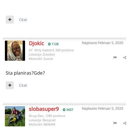
Citat
Djokic
Napisano
Februar 5, 2020
1128
Ol' dirty bastard, 660 postova
Lokacija:
Zvezdan
Motocikl:
Suzuki
Sta planiras?Gde?
Citat
slobasuper9
Napisano
Februar 5, 2020
3437
Drug član, 1285 postova
Lokacija:
Beograd
Motocikl:
NEMAM