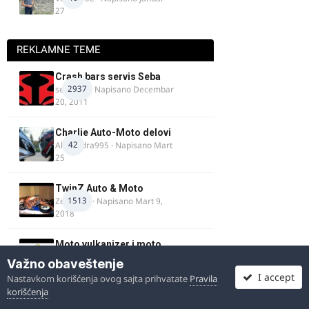
27
REKLAMNE TEME
Crash bars servis Seba
2937
seba011
· Napisano
Decembar
20, 2011
Charlie Auto-Moto delovi
42
Alexandra995
· Napisano
Mart
25
TwinZ Auto & Moto
1513
Zeljkamp
· Napisano
Mart 9,
2018
Moto vulkanizer i moto
servis - Igor XT, Novi
Važno obaveštenje
51
Beograd
I accept
Nastavkom korišćenja ovog sajta prihvatate
Pravila
igorxt
· Napisano
Novembar 4,
korišćenja
2010