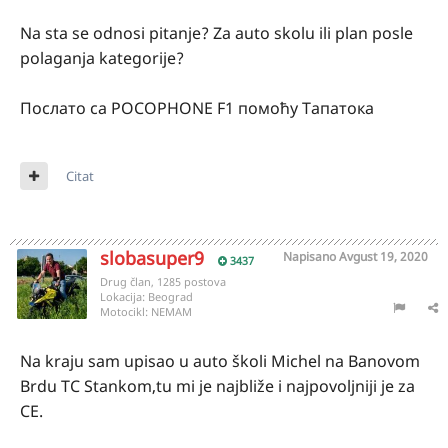
Na sta se odnosi pitanje? Za auto skolu ili plan posle
polaganja kategorije?
Послато са POCOPHONE F1 помоћу Тапатока
Citat
slobasuper9
Napisano
Avgust 19, 2020
3437
Drug član, 1285 postova
Lokacija:
Beograd
Motocikl:
NEMAM
Na kraju sam upisao u auto školi Michel na Banovom
Brdu TC Stankom,tu mi je najbliže i najpovoljniji je za
CE.