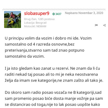
slobasuper9
Napisano
Novembar 3, 2020
3437
Drug član, 1285 postova
Lokacija:
Beograd
Motocikl:
NEMAM
U principu volim da vozim i dobro mi ide. Vozim
samostalno od 4 razreda osnovne,bez
preterivanja,stvarno sam tad znao potpuno
samostalno da vozim.
I ja isto gledam kao zanat u rezervi. Ne znam da li ću
raditi nekad taj posao ali to mi je neka neostvarena
želja da imam sve kategorije,ne znam zašto ali tako je.
Do skoro sam radio posao vozača ne B kategoriji,sad
sam promenio posao biće dosta manje vožnje pa sam
se distancirao od toga,nije to lak posao uopšte kako