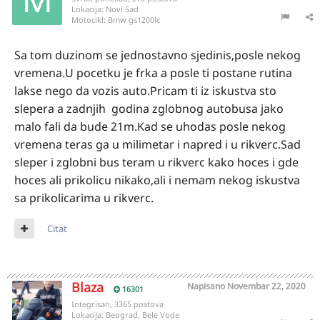
Lokacija:
Novi Sad
Motocikl:
Bmw gs1200lc
Sa tom duzinom se jednostavno sjedinis,posle nekog
vremena.U pocetku je frka a posle ti postane rutina
lakse nego da vozis auto.Pricam ti iz iskustva sto
slepera a zadnjih godina zglobnog autobusa jako
malo fali da bude 21m.Kad se uhodas posle nekog
vremena teras ga u milimetar i napred i u rikverc.Sad
sleper i zglobni bus teram u rikverc kako hoces i gde
hoces ali prikolicu nikako,ali i nemam nekog iskustva
sa prikolicarima u rikverc.
Citat
Blaza
Napisano
Novembar 22, 2020
16301
Integrisan, 3365 postova
Lokacija:
Beograd, Bele Vode