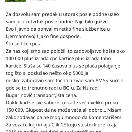
Za dozvolu sam predak u utorak posle podne uzeo
sam je u cetvrtak posle podne. Nije bilo gužve.
Evo i javno da pohvalim retko fine službenice u
Ljermantovoj ! Jako fine gospođe.
Što se tiče cpc-a.
Za nas koji smo sad položili to zadovoljstvo košta oko
140 000 plus izrada cpc kartice plus izrada taho
kartice. Sluša se 140 časova plus se plaća polaganje
tog što si odslušao nešto oko 5000 ja
mislim,zaboravio sam tačno a zvao sam AMSS Surčin
gde se to trenutno radi u BG-u. Za Ns radi
Bugarinović transport,ista cena.
Dakle kad se sve sabere to izađe već uveliko preko
150 000. Glupost da ne može veća,ali dobro... Nisam
zakonodavac pa ne mogu mnogo da komentarišem.
Za vozače koji imaju C ili CE koju su stekli pre kraja