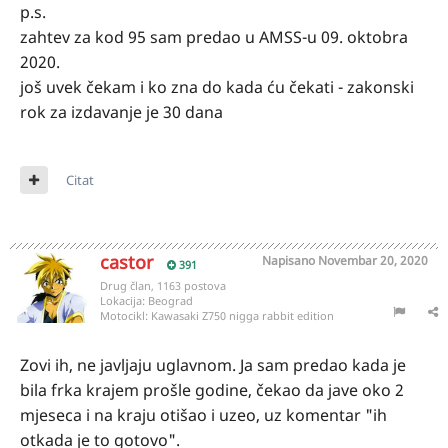
p.s.
zahtev za kod 95 sam predao u AMSS-u 09. oktobra
2020.
još uvek čekam i ko zna do kada ću čekati - zakonski
rok za izdavanje je 30 dana
Citat
castor
Napisano
Novembar 20, 2020
391
Drug član, 1163 postova
Lokacija:
Beograd
Motocikl:
Kawasaki Z750 nigga rabbit edition
Zovi ih, ne javljaju uglavnom. Ja sam predao kada je
bila frka krajem prošle godine, čekao da jave oko 2
mjeseca i na kraju otišao i uzeo, uz komentar "ih
otkada je to gotovo".