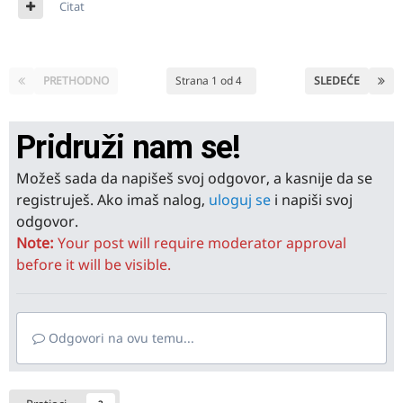
Citat
PRETHODNO
Strana 1 od 4
SLEDEĆE
Pridruži nam se!
Možeš sada da napišeš svoj odgovor, a kasnije da se
registruješ. Ako imaš nalog,
uloguj se
i napiši svoj
odgovor.
Note:
Your post will require moderator approval
before it will be visible.
Odgovori na ovu temu...