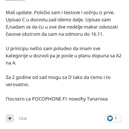
Mali update. Položio sam i testove i vožnju iz prve.
Upisao C u dozvolu,sad idemo dalje. Upisao sam
E,nadam se da ću u ove dve nedelje makar odvozati
časove obzirom da sam na odmoru do 16.11.
U principu nešto sam poludeo da imam sve
kategorije u dozvoli pa je posle u planu dopuna sa A2
na A.
Za 2 godine od sad mogu za D tako da ćemo i to
verovatno.
Послато са POCOPHONE F1 помоћу Тапатока
Citat
1