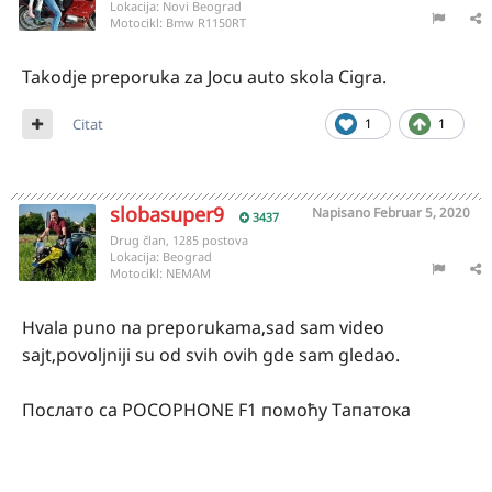
Lokacija:
Novi Beograd
Motocikl:
Bmw R1150RT
Takodje preporuka za Jocu auto skola Cigra.
Citat
1
1
slobasuper9
Napisano
Februar 5, 2020
3437
Drug član, 1285 postova
Lokacija:
Beograd
Motocikl:
NEMAM
Hvala puno na preporukama,sad sam video
sajt,povoljniji su od svih ovih gde sam gledao.
Послато са POCOPHONE F1 помоћу Тапатока