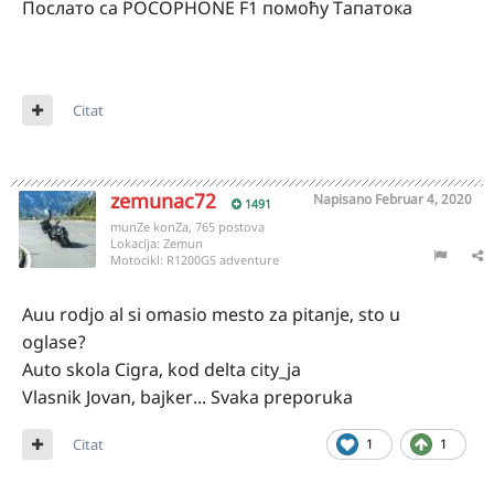
Послато са POCOPHONE F1 помоћу Тапатока
Citat
zemunac72
Napisano
Februar 4, 2020
1491
munZe konZa, 765 postova
Lokacija:
Zemun
Motocikl:
R1200GS adventure
Auu rodjo al si omasio mesto za pitanje, sto u
oglase?
Auto skola Cigra, kod delta city_ja
Vlasnik Jovan, bajker... Svaka preporuka
Citat
1
1