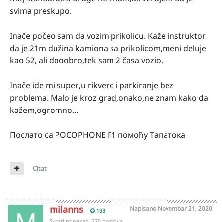
svima preskupo.
Inače počeo sam da vozim prikolicu. Kaže instruktor
da je 21m dužina kamiona sa prikolicom,meni deluje
kao 52, ali dooobro,tek sam 2 časa vozio.
Inače ide mi super,u rikverc i parkiranje bez
problema. Malo je kroz grad,onako,ne znam kako da
kažem,ogromno...
Послато са POCOPHONE F1 помоћу Тапатока
Citat
milanns
Napisano
Novembar 21, 2020
193
Svrati ponekad, 270 postova