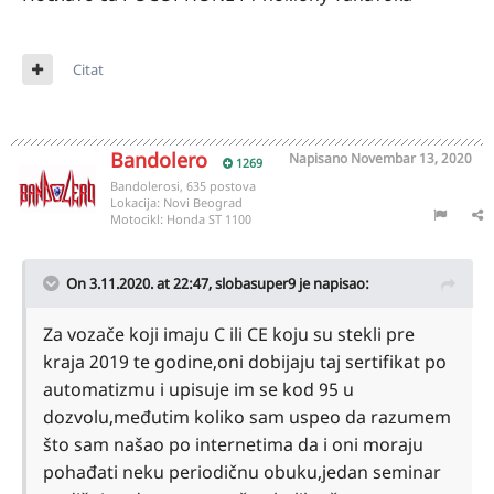
Citat
Bandolero
Napisano
Novembar 13, 2020
1269
Bandolerosi, 635 postova
Lokacija:
Novi Beograd
Motocikl:
Honda ST 1100
On 3.11.2020. at 22:47,
slobasuper9
je napisao:
Za vozače koji imaju C ili CE koju su stekli pre
kraja 2019 te godine,oni dobijaju taj sertifikat po
automatizmu i upisuje im se kod 95 u
dozvolu,međutim koliko sam uspeo da razumem
što sam našao po internetima da i oni moraju
pohađati neku periodičnu obuku,jedan seminar