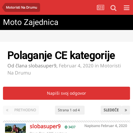
Motoristi Na Drumu
Moto Zajednica
Polaganje CE kategorije
Od člana
slobasuper9
,
Februar 4, 2020
in
Motoristi
Na Drumu
Napiši svoj odgovor
PRETHODNO
Strana 1 od 4
SLEDEĆE
slobasuper9
Napisano
Februar 4, 2020
3437