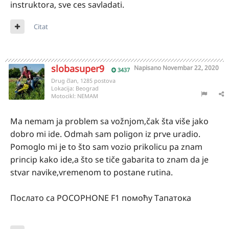
instruktora, sve ces savladati.
Citat
slobasuper9
Napisano
Novembar 22, 2020
3437
Drug član, 1285 postova
Lokacija:
Beograd
Motocikl:
NEMAM
Ma nemam ja problem sa vožnjom,čak šta više jako
dobro mi ide. Odmah sam poligon iz prve uradio.
Pomoglo mi je to što sam vozio prikolicu pa znam
princip kako ide,a što se tiče gabarita to znam da je
stvar navike,vremenom to postane rutina.
Послато са POCOPHONE F1 помоћу Тапатока