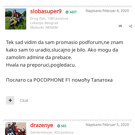
slobasuper9
Napisano
Februar 4, 2020
3437
Drug član, 1285 postova
Lokacija:
Beograd
Motocikl:
NEMAM
Tek sad vidim da sam promasio podforum,ne znam
kako sam to uradio,slucajno je bilo. Ako mogu da
zamolim admine da prebace.
Hvala na preporuci,pogledacu.
Послато са POCOPHONE F1 помоћу Тапатока
Citat
drazenye
Napisano
Februar 5, 2020
565
Zainteresovan, 423 postova