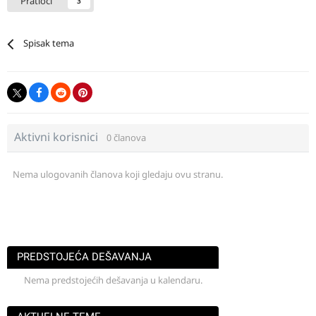
Pratioci
3
Spisak tema
Aktivni korisnici
0 članova
Nema ulogovanih članova koji gledaju ovu stranu.
PREDSTOJEĆA DEŠAVANJA
Nema predstojećih dešavanja u kalendaru.