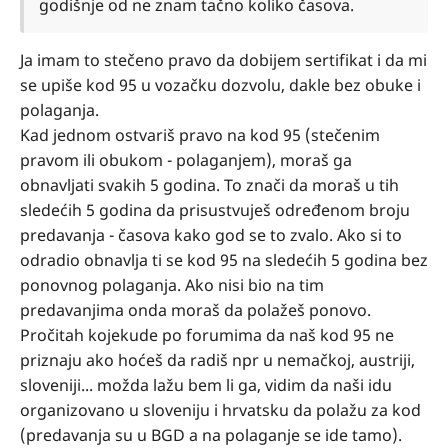
godišnje od ne znam tačno koliko časova.
Ja imam to stečeno pravo da dobijem sertifikat i da mi
se upiše kod 95 u vozačku dozvolu, dakle bez obuke i
polaganja.
Kad jednom ostvariš pravo na kod 95 (stečenim
pravom ili obukom - polaganjem), moraš ga
obnavljati svakih 5 godina. To znači da moraš u tih
sledećih 5 godina da prisustvuješ određenom broju
predavanja - časova kako god se to zvalo. Ako si to
odradio obnavlja ti se kod 95 na sledećih 5 godina bez
ponovnog polaganja. Ako nisi bio na tim
predavanjima onda moraš da polažeš ponovo.
Pročitah kojekude po forumima da naš kod 95 ne
priznaju ako hoćeš da radiš npr u nemačkoj, austriji,
sloveniji... možda lažu bem li ga, vidim da naši idu
organizovano u sloveniju i hrvatsku da polažu za kod
(predavanja su u BGD a na polaganje se ide tamo).