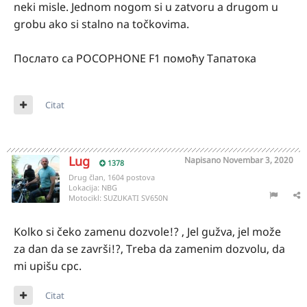
neki misle. Jednom nogom si u zatvoru a drugom u
grobu ako si stalno na točkovima.
Послато са POCOPHONE F1 помоћу Тапатока
Citat
Lug
Napisano
Novembar 3, 2020
1378
Drug član, 1604 postova
Lokacija:
NBG
Motocikl:
SUZUKATI SV650N
Kolko si čeko zamenu dozvole!? , Jel gužva, jel može
za dan da se završi!?, Treba da zamenim dozvolu, da
mi upišu cpc.
Citat