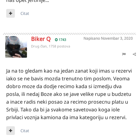
nas opet jeftinije...
Citat
Biker Q
Napisano
Novembar 3, 2020
1743
Drug član, 1758 postova
Ja na to gledam kao na jedan zanat koji imas u rezervi
iako se ne bavis mozda trenutno tim poslom. Veoma
dobro moze da dodje recimo kada si izmedju dva
posla, ili nedaj Boze ako se jave velike rupe u budzetu
a inace radis neki posao za recimo prosecnu platu u
Srbiji. Tako da bi ja svakome savetovao koga iole
privlaci voznja kamiona da ima kategoriju u rezervi.
Citat