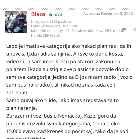
Blaza
Napisano
Novembar 3, 2020
16301
Integrisan, 3365 postova
Lokacija:
Beograd, Bele Vode
Motocikl:
ex.Liberty 125, Scarabeo 400i, Kawa ER5, trenutno
Honda CBF 600 SA
Lepo je imati sve kategorije ako nekad planiras i da ih
unovcis, tj.da radis sa njima. Ali sve to puno kosta,
video si. Ja sam imao srecu po starom zakonu da
polazem i kada su stigle ove plasticne dozvole dobio
sam sve kategorije. Jedino sa D jos nisam radio ( vozio
sam bus na kratko), ali nikad ne znas kada ce ti
zatrebati.
Samo guraj ako ti ide, i ako imas sredstava za to
planinarenje.
Burazer mi vozi bus u Nemackoj. Kaze, gore da
popunis dozvolu svim kategorijama, treba ti oko
15.000 evra ( kad krenes od pocetka), tako da je kod