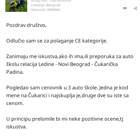
Drug član, 1285 postova
Lokacija:
Beograd
Motocikl:
NEMAM
Pozdrav društvo,
Odlučio sam se za polaganje CE kategorije.
Zanimaju me iskustva,ako ih ima,ili preporuka za auto
školu relacija Ledine - Novi Beograd - Čukarička
Padina.
Pogledao sam cenovnik u 3 auto škole. Jedna je kod
mene na Čukarici i najskuplja je,druge dve su iste sa
cenom.
U principu prelomile bi mi neke pozitivne ocene,tj
iskustva.