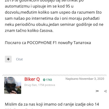
2019 te godine,oni dobijaju taj sertifikat po
automatizmu i upisuje im se kod 95 u
dozvolu,međutim koliko sam uspeo da razumem što
sam našao po internetima da i oni moraju pohađati
neku periodičnu obuku,jedan seminar godišnje od ne
znam tačno koliko časova.
Послато са POCOPHONE F1 помоћу Тапатока
Citat
Biker Q
Napisano
Novembar 3, 2020
1743
Drug član, 1758 postova
Mislim da za nas koji imamo od ranije izadje oko 14