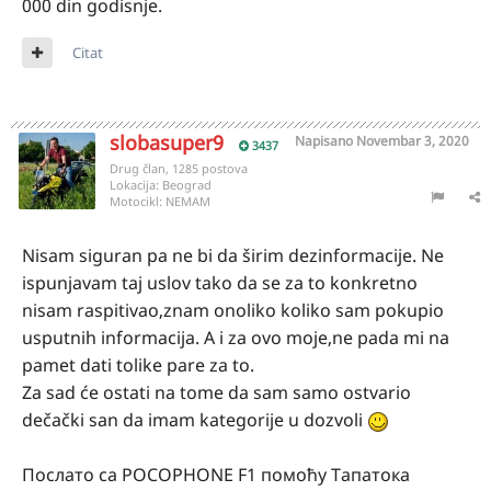
000 din godisnje.
Citat
slobasuper9
Napisano
Novembar 3, 2020
3437
Drug član, 1285 postova
Lokacija:
Beograd
Motocikl:
NEMAM
Nisam siguran pa ne bi da širim dezinformacije. Ne
ispunjavam taj uslov tako da se za to konkretno
nisam raspitivao,znam onoliko koliko sam pokupio
usputnih informacija. A i za ovo moje,ne pada mi na
pamet dati tolike pare za to.
Za sad će ostati na tome da sam samo ostvario
dečački san da imam kategorije u dozvoli
Послато са POCOPHONE F1 помоћу Тапатока