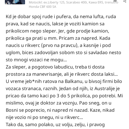
Motocikl:
ex.Liberty 125, Scarabeo 400i, Kawa ER5, trenutno
Honda CBF 600 SA
Kd je dobar spoj rude i pufera, da nema lufta, ruda
prava, kad se naucis, lakse je voziti kamion sa
prikolicom nego sleper. Jer, gde prodje kamion,
prikolica ga prati u mm. Pricam za napred. Kada
naucis u rikverc (prvo na pravcu), a kasnije i pod
uglom, bices zadovoljan sobom sto si savladao nesto
sto mnogi vozaci ne mogu...
Za sleper, a pogotovo labudicu, treba ti dosta
prostora za manevrisanje, ali je rikverc dosta laksi...
U vreme jeb*nih ratova na Balkanu, u bivsoj firmi bilo
vozaca stranaca, raznih. Jedan od njih, iz Australije je
pricao da tamo kaci po 3 do 5 prikolica, po potrebi. Mi
mislimo, ovaj je doktor za voznju. Pao sneg, on u
Bosni se poprecio, ni napred ni nazad. Kaze, nikad
nije vozio ni po snegu, ni u rikverc...
Tako da, samo polako, uz volju, zelju, i pravog