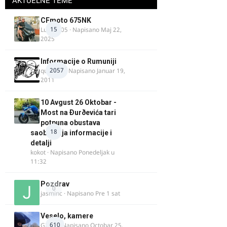
AKTUELNE TEME
CFmoto 675NK
15
Luka9905
· Napisano
Maj 22,
2025
Informacije o Rumuniji
2057
quasaar
· Napisano
Januar 19,
2011
10 Avgust 26 Oktobar -
Most na Ðurðevića tari
potpuna obustava
18
saobraćaja informacije i
detalji
kokot
· Napisano
Ponedeljak u
11:32
Pozdrav
0
jasminc
· Napisano
Pre 1 sat
Veselo, kamere
610
GR 46
· Napisano
Octobar 25,