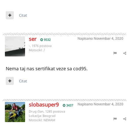
Citat
ser
Napisano
Novembar 4, 2020
9532
-, 1976 postova
Motocikl:
/
Nema taj nas sertifikat veze sa cod95.
Citat
slobasuper9
Napisano
Novembar 4, 2020
3437
Drug član, 1285 postova
Lokacija:
Beograd
Motocikl:
NEMAM