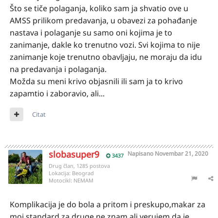
Što se tiče polaganja, koliko sam ja shvatio ove u
AMSS prilikom predavanja, u obavezi za pohađanje
nastava i polaganje su samo oni kojima je to
zanimanje, dakle ko trenutno vozi. Svi kojima to nije
zanimanje koje trenutno obavljaju, ne moraju da idu
na predavanja i polaganja.
Možda su meni krivo objasnili ili sam ja to krivo
zapamtio i zaboravio, ali...
Citat
slobasuper9
Napisano
Novembar 21, 2020
3437
Drug član, 1285 postova
Lokacija:
Beograd
Motocikl:
NEMAM
Komplikacija je do bola a pritom i preskupo,makar za
moj standard,za druge ne znam,ali verujem da je