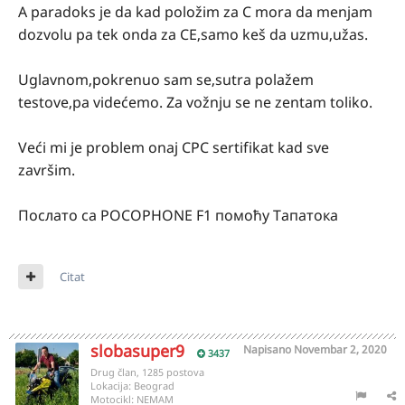
A paradoks je da kad položim za C mora da menjam
dozvolu pa tek onda za CE,samo keš da uzmu,užas.
Uglavnom,pokrenuo sam se,sutra polažem
testove,pa videćemo. Za vožnju se ne zentam toliko.
Veći mi je problem onaj CPC sertifikat kad sve
završim.
Послато са POCOPHONE F1 помоћу Тапатока
Citat
slobasuper9
Napisano
Novembar 2, 2020
3437
Drug član, 1285 postova
Lokacija:
Beograd
Motocikl:
NEMAM