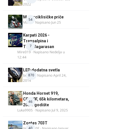
2022
Motorciklisičke priče
54
MIHO
· Napisano
Jun 25
Karpati 2026 -
Transalpina i
7
Transfagarasan
Mire019
· Napisano
Nedelja u
12:44
LED dodatna svetla
870
boki.64
· Napisano
April 24,
2014
Honda Hornet 919,
CB900F, 65k kilometara,
46
2005. godište
Luka9905
· Napisano
Jul 9, 2025
Zontes 703T
40
Verdi350E
· Napisano
Januar