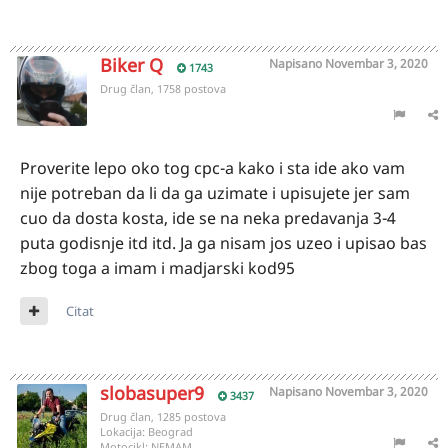
Biker Q
Napisano
Novembar 3, 2020
1743
Drug član, 1758 postova
Proverite lepo oko tog cpc-a kako i sta ide ako vam
nije potreban da li da ga uzimate i upisujete jer sam
cuo da dosta kosta, ide se na neka predavanja 3-4
puta godisnje itd itd. Ja ga nisam jos uzeo i upisao bas
zbog toga a imam i madjarski kod95
Citat
slobasuper9
Napisano
Novembar 3, 2020
3437
Drug član, 1285 postova
Lokacija:
Beograd
Motocikl:
NEMAM