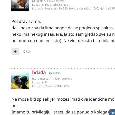
Drug član, 1415 postova
Lokacija:
Beograd/Kraljevo
Motocikl:
Husaberg FX 550, Honda Varadero 1000, Honda CRF
Pozdrav svima,
da li neko zna da lima negde da se pogleda spisak svi
neko ima nekog insajdera. Ja sto sam gledao sve su n
ne mogu da nadjem listu). Ne vidim zasto bi to bila ne
Citat
bdada
17030
moto merkat °°, 5034 postova
Lokacija:
Šid
Motocikl:
Yamaha TDM 3VD
Ne moze biti spisak jer mozes imati dva identicna moto
ne.
Imamo tu privilegiju i srecu da se ponudio kolega
@