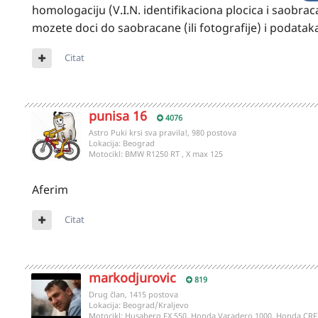
homologaciju (V.I.N. identifikaciona plocica i saobraca
mozete doci do saobracane (ili fotografije) i podatak
Citat
punisa 16
4076
Astro Puki krsi sva pravila!, 980 postova
Lokacija:
Beograd
Motocikl:
BMW R1250 RT , X max 125
Aferim
Citat
markodjurovic
819
Drug član, 1415 postova
Lokacija:
Beograd/Kraljevo
Motocikl:
Husaberg FX 550, Honda Varadero 1000, Honda CRF