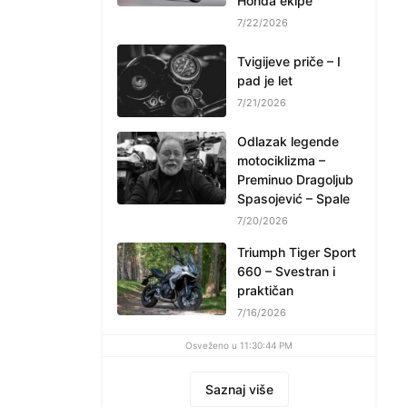
Honda ekipe
7/22/2026
Tvigijeve priče – I
pad je let
7/21/2026
Odlazak legende
motociklizma –
Preminuo Dragoljub
Spasojević – Spale
7/20/2026
Triumph Tiger Sport
660 – Svestran i
praktičan
7/16/2026
Osveženo u 11:30:44 PM
Saznaj više