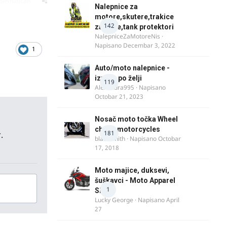
oblematičan
Nalepnice za
motore,skutere,trakice
142
za felne,tank protektori
NalepniceZaMotoreNis
·
Napisano
Decembar 3, 2022
1
Auto/moto nalepnice -
izrada po želji
119
Alexandra995
· Napisano
Octobar 21, 2023
Nosač moto točka Wheel
chock motorcycles
181
.
blacksmith
· Napisano
Octobar
17, 2018
Moto majice, duksevi,
šuškavci - Moto Apparel
1
SRB
Lucky George
· Napisano
April
27