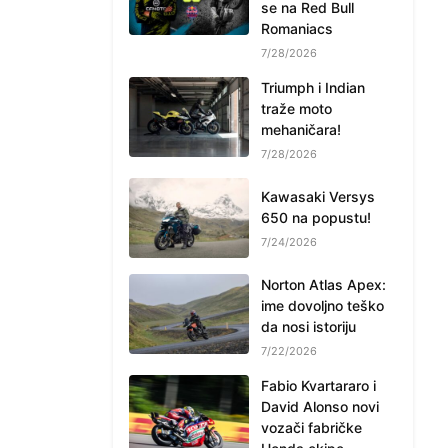
se na Red Bull
Romaniacs
7/28/2026
Triumph i Indian
traže moto
mehaničara!
7/28/2026
Kawasaki Versys
650 na popustu!
7/24/2026
Norton Atlas Apex:
ime dovoljno teško
da nosi istoriju
7/22/2026
Fabio Kvartararo i
David Alonso novi
vozači fabričke