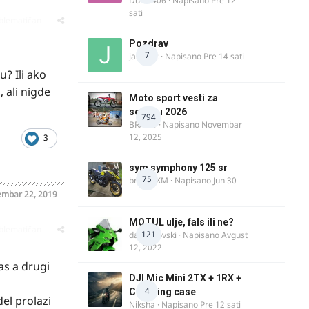
Dule1406
· Napisano
Pre 12
sati
oblematičan
Pozdrav
7
jasminc
· Napisano
Pre 14 sati
? Ili ako
 ali nigde
Moto sport vesti za
sezonu 2026
794
BRACO
· Napisano
Novembar
12, 2025
3
sym symphony 125 sr
75
brankoXM
· Napisano
Jun 30
mbar 22, 2019
MOTUL ulje, fals ili ne?
oblematičan
121
dalipopovski
· Napisano
Avgust
12, 2022
as a drugi
DJI Mic Mini 2TX + 1RX +
4
Charging case
del prolazi
Niksha
· Napisano
Pre 12 sati