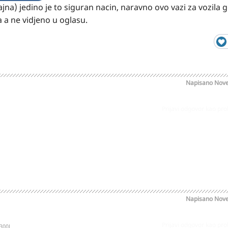
jna) jedino je to siguran nacin, naravno ovo vazi za vozila gd
a a ne vidjeno u oglasu.
Napisano
Nove
Prijavi odgovor kao pr
Napisano
Nove
Prijavi odgovor kao pr
300L