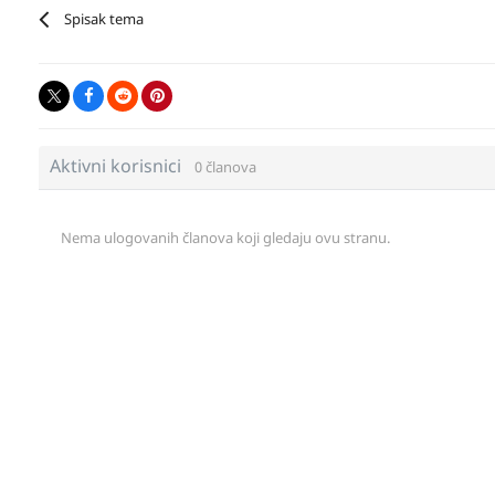
Spisak tema
Aktivni korisnici
0 članova
Nema ulogovanih članova koji gledaju ovu stranu.