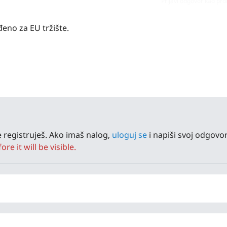
Prijavi odgovor kao pr
đeno za EU tržište.
 registruješ. Ako imaš nalog,
uloguj se
i napiši svoj odgovor
e it will be visible.