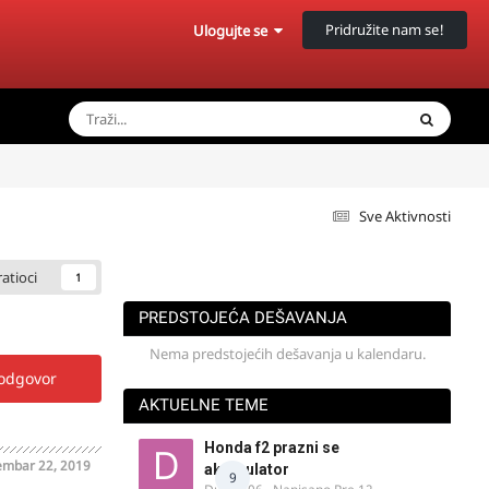
Pridružite nam se!
Ulogujte se
Sve Aktivnosti
ratioci
1
PREDSTOJEĆA DEŠAVANJA
Nema predstojećih dešavanja u kalendaru.
 odgovor
AKTUELNE TEME
Honda f2 prazni se
mbar 22, 2019
akomulator
9