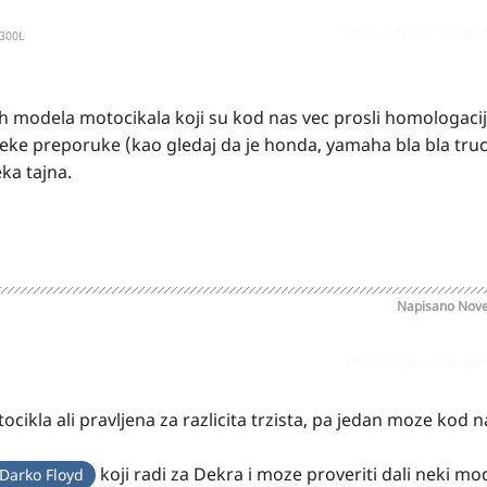
Prijavi odgovor kao pr
300L
h modela motocikala koji su kod nas vec prosli homologaciju
eke preporuke (kao gledaj da je honda, yamaha bla bla truc,
ka tajna.
Napisano
Nove
Prijavi odgovor kao pr
cikla ali pravljena za razlicita trzista, pa jedan moze kod n
koji radi za Dekra i moze proveriti dali neki mo
Darko Floyd