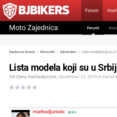
Forum
Hum
Moto Zajednica
Forumi
Novo
Naslovna Strana
Motocikli
Generalno
Lista modela koji su u 
Lista modela koji su u Srbi
Od člana
markodjurovic
,
Novembar 22, 2019
in
Genera
markodjurovic
819