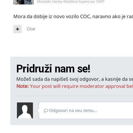
Motocikl:
Harley-Davidson SuperLow 1200T
Mora da dobije iz novo vozilo COC, naravno ako je ra
Citat
Pridruži nam se!
Možeš sada da napišeš svoj odgovor, a kasnije da se
Note:
Your post will require moderator approval befor
Odgovori na ovu temu...