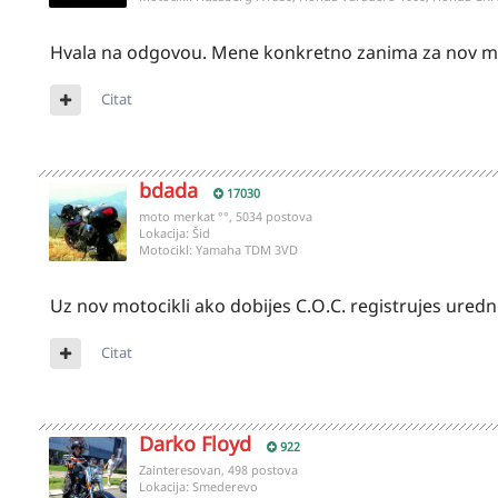
Hvala na odgovou. Mene konkretno zanima za nov mot
Citat
bdada
17030
moto merkat °°, 5034 postova
Lokacija:
Šid
Motocikl:
Yamaha TDM 3VD
Uz nov motocikli ako dobijes C.O.C. registrujes uredn
Citat
Darko Floyd
922
Zainteresovan, 498 postova
Lokacija:
Smederevo