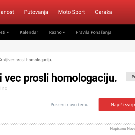
anost
Putovanja
Moto Sport
Garaža
sti
Kalendar
Razno
Pravila Ponašanja
Srbiji vec prosli homologaciju.
ji vec prosli homologaciju.
P
lno
Pokreni novu temu
Napiši svoj
Napisano
Nove