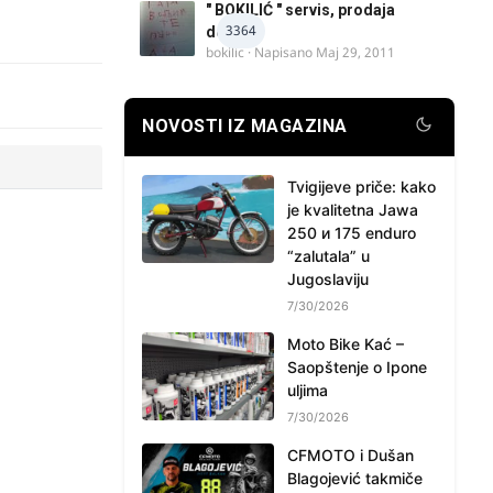
" BOKILIĆ " servis, prodaja
3364
delova
bokilic
· Napisano
Maj 29, 2011
NOVOSTI IZ MAGAZINA
Tvigijeve priče: kako
je kvalitetna Jawa
250 и 175 enduro
“zalutala” u
Jugoslaviju
7/30/2026
Moto Bike Kać –
Saopštenje o Ipone
uljima
7/30/2026
CFMOTO i Dušan
Blagojević takmiče