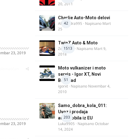
20, 2011
Charlie Auto-Moto delovi
42
Alexandra995
· Napisano
Mart
25
TwinZ Auto & Moto
1513
Zeljkamp
· Napisano
Mart 9,
mbar 23, 2019
2018
Moto vulkanizer i moto
oblematičan
servis - Igor XT, Novi
51
Beograd
igorxt
· Napisano
Novembar 4,
2010
Samo_dobra_kola_011:
Uvoz i prodaja
203
automobila iz EU
mbar 23, 2019
Luka9905
· Napisano
Octobar
14, 2024