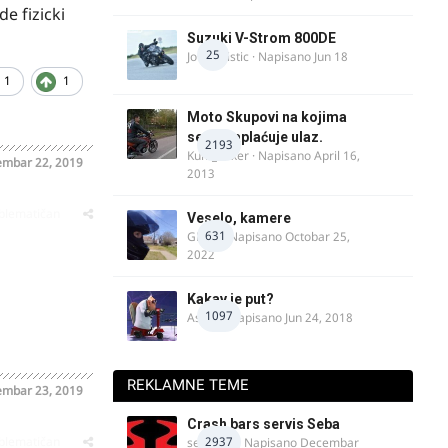
e fizicki
Suzuki V-Strom 800DE
25
Jovan Ristic
· Napisano
Jun 18
1
1
Moto Skupovi na kojima
se ne naplaćuje ulaz.
2193
Kum_Mixer
· Napisano
April 16,
mbar 22, 2019
2013
oblematičan
Veselo, kamere
631
GR 46
· Napisano
Octobar 25,
2022
Kakav je put?
1097
Astral
· Napisano
Jun 24, 2018
REKLAMNE TEME
mbar 23, 2019
Crash bars servis Seba
oblematičan
2937
seba011
· Napisano
Decembar