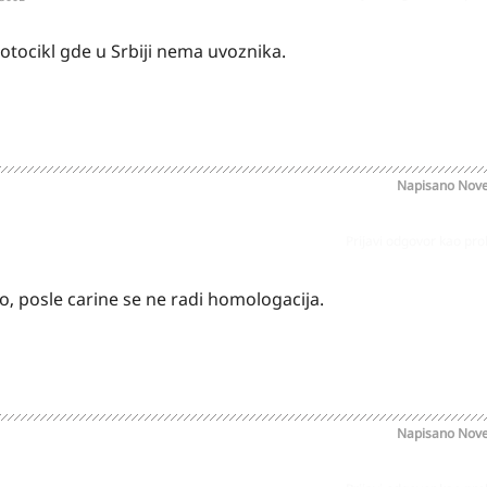
ocikl gde u Srbiji nema uvoznika.
Napisano
Nove
Prijavi odgovor kao pr
o, posle carine se ne radi homologacija.
Napisano
Nove