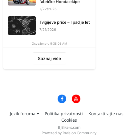
fabričke Honda ekipe
7/22/2026
Tvigijeve priče – I pad je let
7/21/2026
Osveženo u 9:38:03 AM
Saznaj više
Jezik foruma
Politika privatnosti
Kontaktirajte nas
Cookies
BJBikers.com
Powered by Invision Community