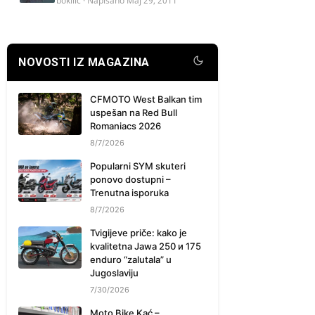
bokilic
· Napisano
Maj 29, 2011
NOVOSTI IZ MAGAZINA
CFMOTO West Balkan tim
uspešan na Red Bull
Romaniacs 2026
8/7/2026
Popularni SYM skuteri
ponovo dostupni –
Trenutna isporuka
8/7/2026
Tvigijeve priče: kako je
kvalitetna Jawa 250 и 175
enduro “zalutala” u
Jugoslaviju
7/30/2026
Moto Bike Kać –