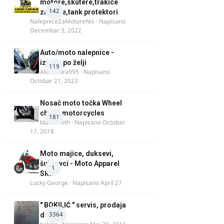
motore,skutere,trakice
142
za felne,tank protektori
NalepniceZaMotoreNis
· Napisano
Decembar 3, 2022
Auto/moto nalepnice -
izrada po želji
119
Alexandra995
· Napisano
Octobar 21, 2023
Nosač moto točka Wheel
chock motorcycles
181
blacksmith
· Napisano
Octobar
17, 2018
Moto majice, duksevi,
šuškavci - Moto Apparel
1
SRB
Lucky George
· Napisano
April 27
" BOKILIĆ " servis, prodaja
3364
delova