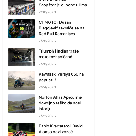
Saopštenje o Ipone uljima
7/30/2026
CFMOTO i Dušan
Blagojević takmiče se na
Red Bull Romaniacs
7/28/2026
Triumph i Indian traže
moto mehaničara!
7/28/2026
Kawasaki Versys 650 na
popustu!
7/24/2026
Norton Atlas Apex: ime
dovoljno teško da nosi
istoriju
7/22/2026
Fabio Kvartararo i David
Alonso novi vozači