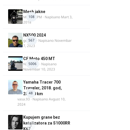
Mesh jakne
108
MostarRPM
· Napisano
Mart 3,
2018
NX500 2024
567
godovic
· Napisano
Novembar
7, 2023
CF Moto 450 MT
5006
NIKOLA 1
· Napisano
Novembar 10, 2023
Yamaha Tracer 700
Traveler, 2018. god,
48
28.100 km
vasa.93
· Napisano
Avgust 10,
2024
Kupujem grane bez
katalizatora za S1000RR
0
K67