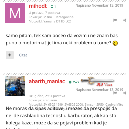
mihodt
Napisano
Novembar 13, 2019
1
U prolazu, 7 postova
Lokacija:
Bosna i Hercegovina
Motocikl:
Yamaha DT 80 LC2
samo pitam, tek sam poceo da vozim i ne znam bas
puno o motorima? jel ima neki problem u tome?
Citat
abarth_maniac
7527
Napisano
Novembar 13, 2019
Drug član, 2931 postova
Lokacija:
Zrenjanin
Motocikl:
SV 650S 1999, SV650S 2000, Simson SR50, Cagiva Mito
Ne moras da sipas aditove, i mozes da prespojis da
125, Simson S51, Tomos Automatic A3SL, A3...
ne ide rashladbna tecnost u karburator, ali kao sto
kolega kaze, moze da se pojavi problem kad je