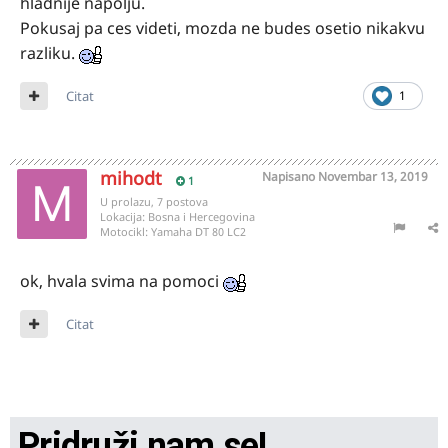
hladnije napolju.
Pokusaj pa ces videti, mozda ne budes osetio nikakvu
razliku.
Citat
1
mihodt
Napisano
Novembar 13, 2019
1
U prolazu, 7 postova
Lokacija:
Bosna i Hercegovina
Motocikl:
Yamaha DT 80 LC2
ok, hvala svima na pomoci
Citat
Pridruži nam se!