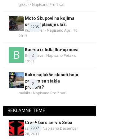
gixxer
· Napisano
Pre 1 sat
Moto Skupovi na kojima
se ne naplaćuje ulaz.
2235
Kum_Mixer
· Napisano
April 16,
2013
Kaciga iz lidla flip-up nova
2
Bor-i-slave
· Napisano
Petak u
19:51
Kako najlakše skinuti boju
za drvo sa stakla
2
prozora?
makikt
· Napisano
Pre 2 sati
REKLAMNE TEME
Crash bars servis Seba
2937
seba011
· Napisano
Decembar
20, 2011