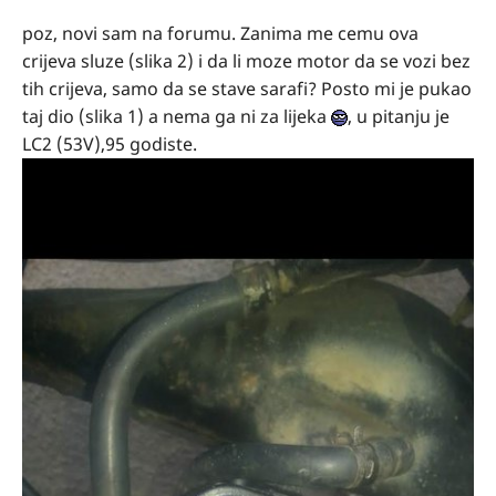
poz, novi sam na forumu. Zanima me cemu ova
crijeva sluze (slika 2) i da li moze motor da se vozi bez
tih crijeva, samo da se stave sarafi? Posto mi je pukao
taj dio (slika 1) a nema ga ni za lijeka
, u pitanju je
LC2 (53V),95 godiste.