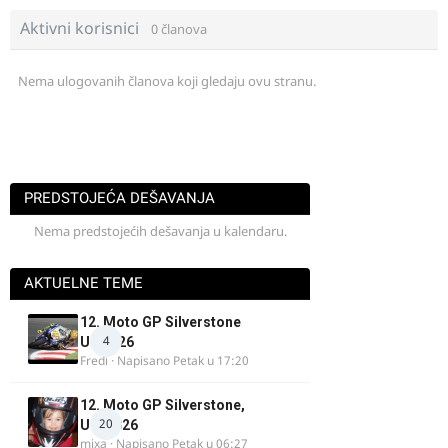
Aktivni korisnici
0 članova
Nema ulogovanih članova koji gledaju ovu stranu.
PREDSTOJEĆA DEŠAVANJA
Nema predstojećih dešavanja u kalendaru.
AKTUELNE TEME
12. Moto GP Silverstone
4
UK 2026
Fredi
· Napisano
Petak u 17:20
12. Moto GP Silverstone,
20
UK, 2026
mixa
· Napisano
Petak u 06:27