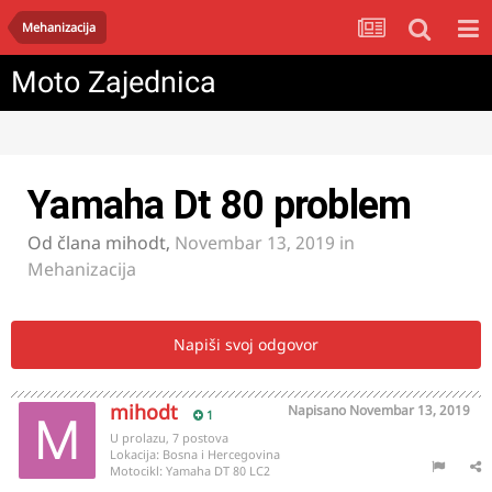
Mehanizacija
Moto Zajednica
Yamaha Dt 80 problem
Od člana
mihodt
,
Novembar 13, 2019
in
Mehanizacija
Napiši svoj odgovor
mihodt
Napisano
Novembar 13, 2019
1
U prolazu, 7 postova
Lokacija:
Bosna i Hercegovina
Motocikl:
Yamaha DT 80 LC2