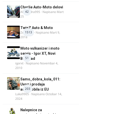
Charlie Auto-Moto delovi
42
Alexandra995
· Napisano
Mart
25
TwinZ Auto & Moto
1513
Zeljkamp
· Napisano
Mart 9,
2018
Moto vulkanizer i moto
servis - Igor XT, Novi
51
Beograd
igorxt
· Napisano
Novembar 4,
2010
Samo_dobra_kola_011:
Uvoz i prodaja
203
automobila iz EU
Luka9905
· Napisano
Octobar 14,
2024
Nalepnice za