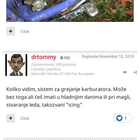
Citat
drtommy
Napisano
Novembar 13, 2019
553
Zainteresovan, 495 postova
Lokacija:
Jagodina
Motocikl:
Honda ST1100 Pan European
Koliko vidim, sistem za grejanje karburatora. Može
bez toga ali ćeš imati u hladnijim danima ili pri magli,
stvaranje leda, takozvani "icing"
Citat
1