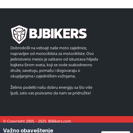
Dobrodošli na vebsajt naše moto zajednice,
napravljen od motociklista za motocikliste. Ovo
jedinstveno mesto je satkano od iskustava hiljada
bajkera širom sveta, koji se ovde svakodnevno
druže, savetuju, pomažu i dogovaraju o
okupljanjima i zajedničkim vožnjama.
Želimo podeliti našu dobru energiju sa što više
ljudi, zato vas pozivamo da nam se pridružite!
© Copyright 2005. - 2025. BJBikers.com
Važno obaveštenje