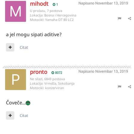
mihodt
Napisano
Novembar 13, 2019
1
U prolazu, 7 postova
Lokacija:
Bosna i Hercegovina
Motocikl:
Yamaha DT 80 LC2
a jel mogu sipati aditive?
Citat
pronto
Napisano
Novembar 13, 2019
8072
Ne silazi, 6849 postova
Lokacija:
Vrmdža, Sokobanja
Motocikl:
konzerviran
Čoveče...
Citat