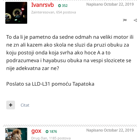
Ivanrsvb
Napisano
Octobar 22, 2019
352
Zainteresovan, 654 postova
To da li je pametno da sedne odmah na veliki motor ili
ne zn ali kazem ako skola ne sluzi da pruzi obuku za
koju postoji onda koja svrha ako hoce A a to
podrazumeva i hayabusu obuka na vespi slozicete se
nije adekvatna zar ne?
Poslato sa LLD-L31 pomoću Tapatoka
Citat
gox
Napisano
Octobar 22, 2019
1876
Drug član, 1185 postova