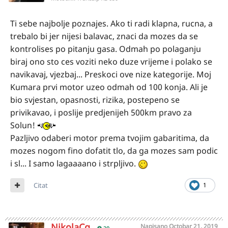
Ti sebe najbolje poznajes. Ako ti radi klapna, rucna, a
trebalo bi jer nijesi balavac, znaci da mozes da se
kontrolises po pitanju gasa. Odmah po polaganju
biraj ono sto ces voziti neko duze vrijeme i polako se
navikavaj, vjezbaj... Preskoci ove nize kategorije. Moj
Kumara prvi motor uzeo odmah od 100 konja. Ali je
bio svjestan, opasnosti, rizika, postepeno se
privikavao, i poslije predjenijeh 500km pravo za
Solun!
Pazljivo odaberi motor prema tvojim gabaritima, da
mozes nogom fino dofatit tlo, da ga mozes sam podic
i sl... I samo lagaaaano i strpljivo.
Citat
1
NikolaCg
Napisano
Octobar 21, 2019