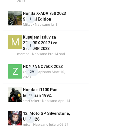
2013
Honda X-ADV 750 2023
1
Special Edition
Mikec
· Napisano
Jul 1
Kupujem izduv za
Z1000SX 2017 i za
1
S1000RR 2023
membe
· Napisano
Pre 14 sati
HONDA NC750X 2023
1291
zdelija
· Napisano
Mart 10,
2023
Honda st1100 Pan
21
European 1992.
stari roker
· Napisano
April 14
12. Moto GP Silverstone,
8
UK, 2026
mixa
· Napisano
Juče u 06:27