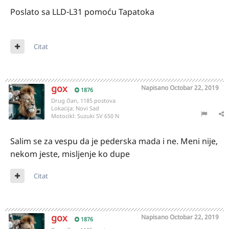
Poslato sa LLD-L31 pomoću Tapatoka
Citat
gox
Napisano
Octobar 22, 2019
1876
Drug član, 1185 postova
Lokacija:
Novi Sad
Motocikl:
Suzuki SV 650 N
Salim se za vespu da je pederska mada i ne. Meni nije,
nekom jeste, misljenje ko dupe
Citat
gox
Napisano
Octobar 22, 2019
1876