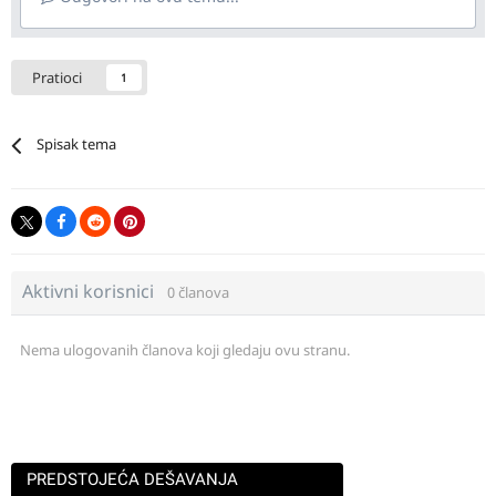
Pratioci
1
Spisak tema
Aktivni korisnici
0 članova
Nema ulogovanih članova koji gledaju ovu stranu.
PREDSTOJEĆA DEŠAVANJA