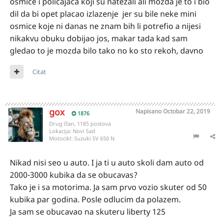
osmice i policajaca koji su natezali ali mozda je to i bio
dil da bi opet placao izlazenje jer su bile neke mini
osmice koje ni danas ne znam bih li potrefio a nijesi
nikakvu obuku dobijao jos, makar tada kad sam
gledao to je mozda bilo tako no ko sto rekoh, davno
Citat
gox
Napisano
Octobar 22, 2019
1876
Drug član, 1185 postova
Lokacija:
Novi Sad
Motocikl:
Suzuki SV 650 N
Nikad nisi seo u auto. I ja ti u auto skoli dam auto od
2000-3000 kubika da se obucavas?
Tako je i sa motorima. Ja sam prvo vozio skuter od 50
kubika par godina. Posle odlucim da polazem.
Ja sam se obucavao na skuteru liberty 125