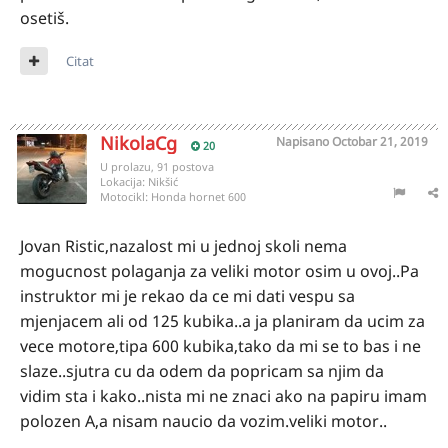
osetiš.
Citat
NikolaCg
Napisano
Octobar 21, 2019
20
U prolazu, 91 postova
Lokacija:
Nikšić
Motocikl:
Honda hornet 600
Jovan Ristic,nazalost mi u jednoj skoli nema
mogucnost polaganja za veliki motor osim u ovoj..Pa
instruktor mi je rekao da ce mi dati vespu sa
mjenjacem ali od 125 kubika..a ja planiram da ucim za
vece motore,tipa 600 kubika,tako da mi se to bas i ne
slaze..sjutra cu da odem da popricam sa njim da
vidim sta i kako..nista mi ne znaci ako na papiru imam
polozen A,a nisam naucio da vozim.veliki motor..