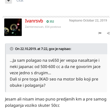
Citat
Ivanrsvb
Napisano
Octobar 22, 2019
352
Zainteresovan, 654 postova
On 22.10.2019. at 7:22,
gox
je napisao:
...Ja sam pola gao na sv650 jer ves pa na saltanje i
neki japanac od 500-600 cc a da ne govorim jace
veze jedno s drugim...
Dali si pre toga IKAD seo na motor bilo koji pre
obuke i polaganja?
Jesam ali nisam imao puno predjenih km a pre samog
polaganja voziko skuter 50cc