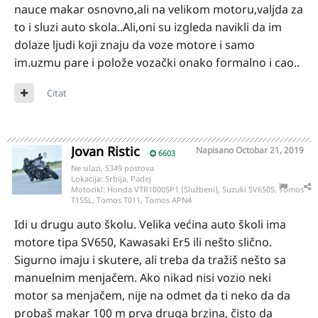
nauce makar osnovno,ali na velikom motoru,valjda za
to i sluzi auto skola..Ali,oni su izgleda navikli da im
dolaze ljudi koji znaju da voze motore i samo
im.uzmu pare i polože vozački onako formalno i cao..
Citat
Jovan Ristic
Napisano
Octobar 21, 2019
6603
Ne silazi, 5349 postova
Lokacija:
Srbija, Padej
Motocikl:
Honda VTR1000SP1 (Službeni), Suzuki SV650S, Tomos
T15SL, Tomos T011, Tomos APN4
Idi u drugu auto školu. Velika većina auto školi ima
motore tipa SV650, Kawasaki Er5 ili nešto slično.
Sigurno imaju i skutere, ali treba da tražiš nešto sa
manuelnim menjačem. Ako nikad nisi vozio neki
motor sa menjačem, nije na odmet da ti neko da da
probaš makar 100 m prva druga brzina, čisto da