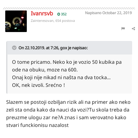
Ivanrsvb
Napisano
Octobar 22, 2019
352
Zainteresovan, 654 postova
On 22.10.2019. at 7:26,
gox
je napisao:
O tome pricamo. Neko ko je vozio 50 kubika pa
ode na obuku, moze na 600.
Onaj koji nije nikad ni našta na dva tocka...
OK, nek izvoli. Srećno !
Slazem se postoji ozbiljan rizik ali na primer ako neko
zeli sta onda kako da nauci da vozi?Tu skola treba da
preuzme ulogu zar ne?A znas i sam verovatno kako
stvari funckionisu nazalost