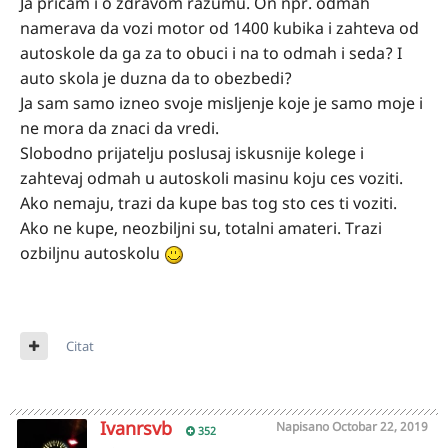
Ja pricam i o zdravom razumu. On npr. odmah
namerava da vozi motor od 1400 kubika i zahteva od
autoskole da ga za to obuci i na to odmah i seda? I
auto skola je duzna da to obezbedi?
Ja sam samo izneo svoje misljenje koje je samo moje i
ne mora da znaci da vredi.
Slobodno prijatelju poslusaj iskusnije kolege i
zahtevaj odmah u autoskoli masinu koju ces voziti.
Ako nemaju, trazi da kupe bas tog sto ces ti voziti.
Ako ne kupe, neozbiljni su, totalni amateri. Trazi
ozbiljnu autoskolu
Citat
Ivanrsvb
Napisano
Octobar 22, 2019
352