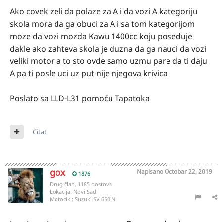
Ako covek zeli da polaze za A i da vozi A kategoriju
skola mora da ga obuci za A i sa tom kategorijom
moze da vozi mozda Kawu 1400cc koju poseduje
dakle ako zahteva skola je duzna da ga nauci da vozi
veliki motor a to sto ovde samo uzmu pare da ti daju
A pa ti posle uci uz put nije njegova krivica
Poslato sa LLD-L31 pomoću Tapatoka
Citat
gox
Napisano
Octobar 22, 2019
1876
Drug član, 1185 postova
Lokacija:
Novi Sad
Motocikl:
Suzuki SV 650 N