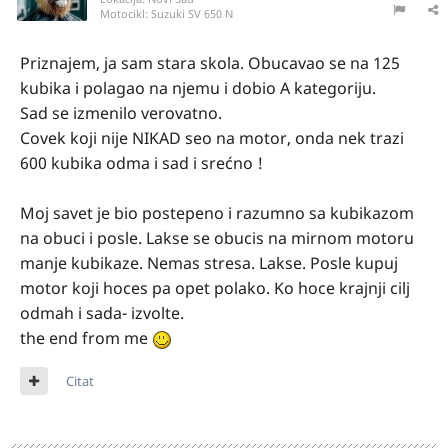
Motocikl:
Suzuki SV 650 N
Priznajem, ja sam stara skola. Obucavao se na 125
kubika i polagao na njemu i dobio A kategoriju.
Sad se izmenilo verovatno.
Covek koji nije NIKAD seo na motor, onda nek trazi
600 kubika odma i sad i srećno !
Moj savet je bio postepeno i razumno sa kubikazom
na obuci i posle. Lakse se obucis na mirnom motoru
manje kubikaze. Nemas stresa. Lakse. Posle kupuj
motor koji hoces pa opet polako. Ko hoce krajnji cilj
odmah i sada- izvolte.
the end from me
Citat