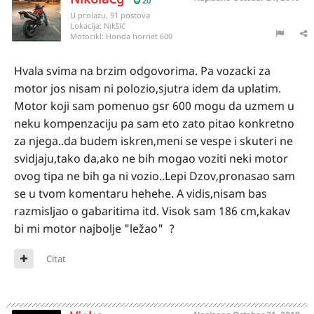
20
U prolazu, 91 postova
Lokacija:
Nikšić
Motocikl:
Honda hornet 600
Hvala svima na brzim odgovorima. Pa vozacki za
motor jos nisam ni polozio,sjutra idem da uplatim.
Motor koji sam pomenuo gsr 600 mogu da uzmem u
neku kompenzaciju pa sam eto zato pitao konkretno
za njega..da budem iskren,meni se vespe i skuteri ne
svidjaju,tako da,ako ne bih mogao voziti neki motor
ovog tipa ne bih ga ni vozio..Lepi Dzov,pronasao sam
se u tvom komentaru hehehe. A vidis,nisam bas
razmisljao o gabaritima itd. Visok sam 186 cm,kakav
bi mi motor najbolje "ležao" ?
Citat