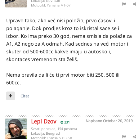
Lokacija:
Novi Sad
Motocikl:
Yamaha MT-07
Upravo tako, ako već nisi položio, prvo časovi i
polaganje. Dok prodjes kroz to iskristalisace se i
izbor. Ko ima preko 30 god, nema smisla da polaže za
A1, A2 nego za A odmah. Kad sednes na veći motor i
skuter od 500-600cc kakve imaju u autoskoli,
skontaces vremenom sta želiš.
Nema pravila da li će ti prvi motor biti 250, 500 ili
600cc.
Citat
Lepi Dzov
Napisano
Octobar 20, 2019
231
Svrati ponekad, 154 postova
Lokacija:
Beograd
Motocikl:
Transalp XL 650