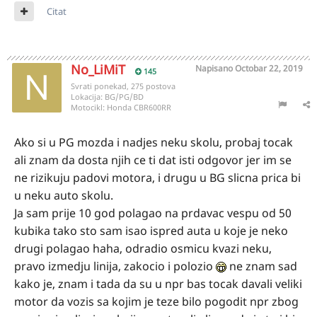
Citat
No_LiMiT
Napisano
Octobar 22, 2019
145
Svrati ponekad, 275 postova
Lokacija:
BG/PG/BD
Motocikl:
Honda CBR600RR
Ako si u PG mozda i nadjes neku skolu, probaj tocak
ali znam da dosta njih ce ti dat isti odgovor jer im se
ne rizikuju padovi motora, i drugu u BG slicna prica bi
u neku auto skolu.
Ja sam prije 10 god polagao na prdavac vespu od 50
kubika tako sto sam isao ispred auta u koje je neko
drugi polagao haha, odradio osmicu kvazi neku,
pravo izmedju linija, zakocio i polozio
ne znam sad
kako je, znam i tada da su u npr bas tocak davali veliki
motor da vozis sa kojim je teze bilo pogodit npr zbog