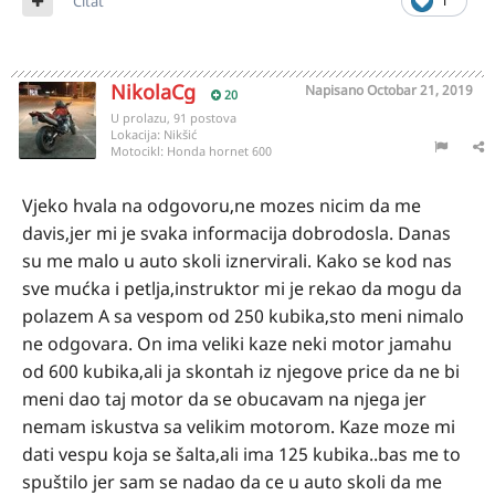
Citat
1
NikolaCg
Napisano
Octobar 21, 2019
20
U prolazu, 91 postova
Lokacija:
Nikšić
Motocikl:
Honda hornet 600
Vjeko hvala na odgovoru,ne mozes nicim da me
davis,jer mi je svaka informacija dobrodosla. Danas
su me malo u auto skoli iznervirali. Kako se kod nas
sve mućka i petlja,instruktor mi je rekao da mogu da
polazem A sa vespom od 250 kubika,sto meni nimalo
ne odgovara. On ima veliki kaze neki motor jamahu
od 600 kubika,ali ja skontah iz njegove price da ne bi
meni dao taj motor da se obucavam na njega jer
nemam iskustva sa velikim motorom. Kaze moze mi
dati vespu koja se šalta,ali ima 125 kubika..bas me to
spuštilo jer sam se nadao da ce u auto skoli da me