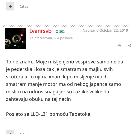
Citat
Ivanrsvb
Napisano
Octobar 22, 2019
352
Zainteresovan, 654 postova
To ne znam...Moje misljenjeno vespi sve samo ne da
je pederska i losa cak je smatram za majku svih
skutera a i o njima imam lepo misljenje niti ih
smatram manje motorima od nekog japanca samo
mislim na odnos snaga jer su razlike velike da
zahtevaju obuku na taj nacin
Poslato sa LLD-L31 pomoću Tapatoka