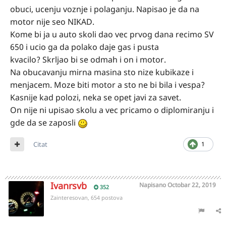
obuci, ucenju voznje i polaganju. Napisao je da na
motor nije seo NIKAD.
Kome bi ja u auto skoli dao vec prvog dana recimo SV
650 i ucio ga da polako daje gas i pusta
kvacilo? Skrljao bi se odmah i on i motor.
Na obucavanju mirna masina sto nize kubikaze i
menjacem. Moze biti motor a sto ne bi bila i vespa?
Kasnije kad polozi, neka se opet javi za savet.
On nije ni upisao skolu a vec pricamo o diplomiranju i
gde da se zaposli
Citat
1
Ivanrsvb
Napisano
Octobar 22, 2019
352
Zainteresovan, 654 postova