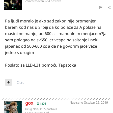
Zainteresovan, 654 postova
Pa ljudi moralo je ako sad zakon nije promenjen
barem kod nas u Srbiji da ko polaze za A polaze na
masini ne manjoj od 600cc i manualnim menjacem?Ja
sam polagao na sv650 jer vespa na saltanje i neki
japanac od 500-600 cc a da ne govorim jace veze
jedno s drugim
Poslato sa LLD-L31 pomoću Tapatoka
Citat
gox
Napisano
Octobar 22, 2019
1876
Drug član, 1185 postova
Lokacija:
Novi Sad