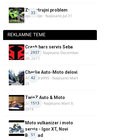
Zx9r strujni problem
33
xpetronije
· Napisano
Jul 31
REKLAMNE TEME
Crash bars servis Seba
2937
seba011
· Napisano
Decembar
20, 2011
Charlie Auto-Moto delovi
42
Alexandra995
· Napisano
Mart
25
TwinZ Auto & Moto
1513
Zeljkamp
· Napisano
Mart 9,
2018
Moto vulkanizer i moto
servis - Igor XT, Novi
51
Beograd