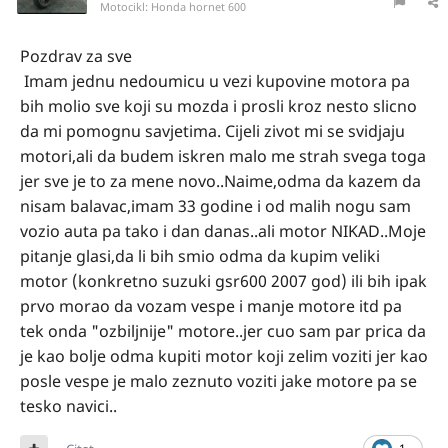
Motocikl:
Honda hornet 600
Pozdrav za sve
Imam jednu nedoumicu u vezi kupovine motora pa
bih molio sve koji su mozda i prosli kroz nesto slicno
da mi pomognu savjetima. Cijeli zivot mi se svidjaju
motori,ali da budem iskren malo me strah svega toga
jer sve je to za mene novo..Naime,odma da kazem da
nisam balavac,imam 33 godine i od malih nogu sam
vozio auta pa tako i dan danas..ali motor NIKAD..Moje
pitanje glasi,da li bih smio odma da kupim veliki
motor (konkretno suzuki gsr600 2007 god) ili bih ipak
prvo morao da vozam vespe i manje motore itd pa
tek onda "ozbiljnije" motore..jer cuo sam par prica da
je kao bolje odma kupiti motor koji zelim voziti jer kao
posle vespe je malo zeznuto voziti jake motore pa se
tesko navici..