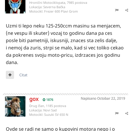
Hronični Motociklopata, 7985 postova
Lokacija:
Severna Bačka
Motocikl:
Frezer 600 Plavi Grom
Uzmi ti lepo neku 125-250ccm masinu sa menjacem,
(ne vespu ili skuter) vozaj to godinu dana pa ces
posle biti pametniji, iskusniji, znaces sta zelis dalje,
i nemoj da zuris, strpi se malo, kad si vec toliko cekao
da pokrenes svoju moto-pricu, izdrzaces jos godinu
dana.
Citat
gox
Napisano
Octobar 22, 2019
1876
Drug član, 1185 postova
Lokacija:
Novi Sad
Motocikl:
Suzuki SV 650 N
Ovde se radi ne samo o kupovini motora nego i o