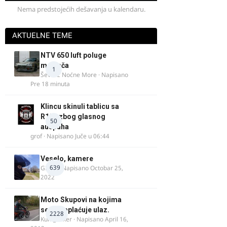
Nema predstojećih dešavanja u kalendaru.
AKTUELNE TEME
NTV 650 luft poluge
menjača
1
Ševa iz Noćne More
· Napisano
Pre 18 minuta
Klincu skinuli tablicu sa
R125 zbog glasnog
50
auspuha
grof
· Napisano
Juče u 06:44
Veselo, kamere
639
GR 46
· Napisano
Octobar 25,
2022
Moto Skupovi na kojima
se ne naplaćuje ulaz.
2228
Kum_Mixer
· Napisano
April 16,