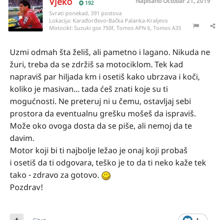
Vjeko
Napisano
Octobar 21, 2019
192
Svrati ponekad, 391 postova
Lokacija:
Karađorđevo-Bačka Palanka-Kraljevo
Motocikl:
Suzuki gsx 750f, Tomos APN 6, Tomos A35
Uzmi odmah šta želiš, ali pametno i lagano. Nikuda ne
žuri, treba da se zdržiš sa motociklom. Tek kad
napraviš par hiljada km i osetiš kako ubrzava i koči,
koliko je masivan... tada ćeš znati koje su ti
mogućnosti. Ne preteruj ni u čemu, ostavljaj sebi
prostora da eventualnu grešku mošeš da ispraviš.
Može oko ovoga dosta da se piše, ali nemoj da te
davim.
Motor koji bi ti najbolje ležao je onaj koji probaš
i osetiš da ti odgovara, teško je to da ti neko kaže tek
tako - zdravo za gotovo.
Pozdrav!