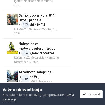
igorxt
· Napisano
Novembar 4,
2010
Samo_dobra_kola_011:
Uvoz i prodaja
203
automobila iz EU
Luka9905
· Napisano
Octobar 14,
2024
Nalepnice za
motore,skutere,trakice
142
za felne,tank protektori
NalepniceZaMotoreNis
· Napisano
Decembar 3, 2022
Auto/moto nalepnice -
izrada po želji
119
Alexandra995
· Napisano
Octobar 21, 2023
Važno obaveštenje
I accept
Nastavkom korišćenja ovog sajta prihvatate
Pravila
Nosač moto točka Wheel
korišćenja
chock motorcycles
181
blacksmith
· Napisano
Octobar