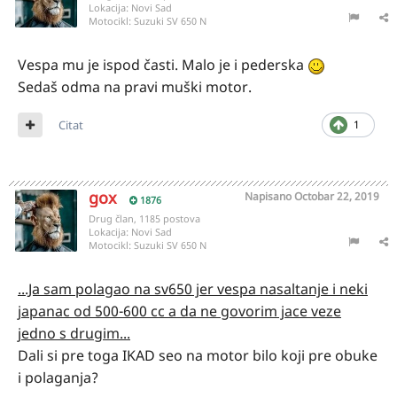
Lokacija:
Novi Sad
Motocikl:
Suzuki SV 650 N
Vespa mu je ispod časti. Malo je i pederska
Sedaš odma na pravi muški motor.
Citat
1
gox
Napisano
Octobar 22, 2019
1876
Drug član, 1185 postova
Lokacija:
Novi Sad
Motocikl:
Suzuki SV 650 N
...Ja
sam pola
gao na sv650
jer ves
pa
na
saltanje i neki
japanac od 500-600 cc a da ne govorim jace veze
jedno s drugim...
Dali si pre toga IKAD seo na motor bilo koji pre obuke
i polaganja?