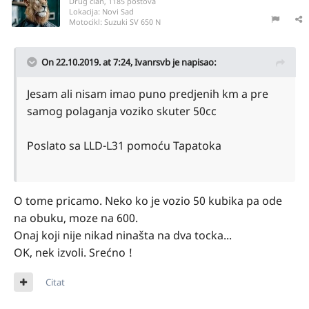
Drug član, 1185 postova
Lokacija:
Novi Sad
Motocikl:
Suzuki SV 650 N
On 22.10.2019. at 7:24,
Ivanrsvb
je napisao:
Jesam ali nisam imao puno predjenih km a pre
samog polaganja voziko skuter 50cc
Poslato sa LLD-L31 pomoću Tapatoka
O tome pricamo. Neko ko je vozio 50 kubika pa ode
na obuku, moze na 600.
Onaj koji nije nikad ninašta na dva tocka...
OK, nek izvoli. Srećno !
Citat