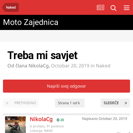
Naked
Moto Zajednica
Treba mi savjet
Od člana
NikolaCg
,
Octobar 20, 2019
in
Naked
Napiši svoj odgovor
PRETHODNO
Strana 1 od 6
SLEDEĆE
NikolaCg
Napisano
Octobar 20, 2019
20
U prolazu, 91 postova
Lokacija:
Nikšić