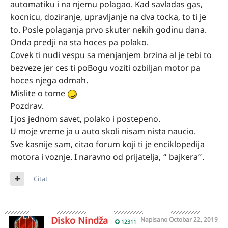
automatiku i na njemu polagao. Kad savladas gas,
kocnicu, doziranje, upravljanje na dva tocka, to ti je
to. Posle polaganja prvo skuter nekih godinu dana.
Onda predji na sta hoces pa polako.
Covek ti nudi vespu sa menjanjem brzina al je tebi to
bezveze jer ces ti poBogu voziti ozbiljan motor pa
hoces njega odmah.
Mislite o tome
Pozdrav.
I jos jednom savet, polako i postepeno.
U moje vreme ja u auto skoli nisam nista naucio.
Sve kasnije sam, citao forum koji ti je enciklopedija
motora i voznje. I naravno od prijatelja, “ bajkera”.
Citat
Disko Nindža
Napisano
Octobar 22, 2019
12311