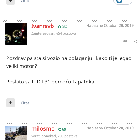
Citat
1
Ivanrsvb
Napisano
Octobar 20, 2019
352
Zainteresovan, 654 postova
Pozdrav pa sta si vozio na polaganju i kako ti je legao
veliki motor?
Poslato sa LLD-L31 pomoću Tapatoka
Citat
milosmc
Napisano
Octobar 20, 2019
69
Svrati ponekad, 206 postova