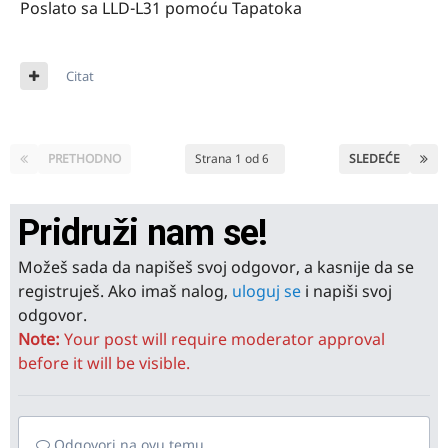
Poslato sa LLD-L31 pomoću Tapatoka
Citat
PRETHODNO
Strana 1 od 6
SLEDEĆE
Pridruži nam se!
Možeš sada da napišeš svoj odgovor, a kasnije da se
registruješ. Ako imaš nalog,
uloguj se
i napiši svoj
odgovor.
Note:
Your post will require moderator approval
before it will be visible.
Odgovori na ovu temu...