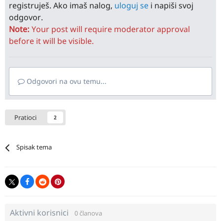
registruješ. Ako imaš nalog,
uloguj se
i napiši svoj
odgovor.
Note:
Your post will require moderator approval
before it will be visible.
Odgovori na ovu temu...
Pratioci
2
Spisak tema
Aktivni korisnici
0 članova