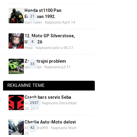
Honda st1100 Pan
21
European 1992.
stari roker
· Napisano
April 14
12. Moto GP Silverstone,
8
UK, 2026
mixa
· Napisano
Juče u 06:27
Zx9r strujni problem
33
xpetronije
· Napisano
Jul 31
REKLAMNE TEME
Crash bars servis Seba
2937
seba011
· Napisano
Decembar
20, 2011
Charlie Auto-Moto delovi
42
Alexandra995
· Napisano
Mart
25