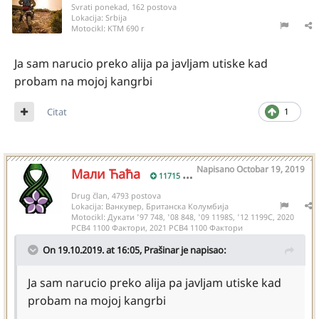
Svrati ponekad, 162 postova
Lokacija:
Srbija
Motocikl:
KTM 690 r
Ja sam narucio preko alija pa javljam utiske kad
probam na mojoj kangrbi
Citat
1
Napisano
Octobar 19, 2019
Мали Ћаћа
11715
Drug član, 4793 postova
Lokacija:
Ванкувер, Британска Колумбија
Motocikl:
Дукати '97 748, '08 848, '09 1198S, '12 1199С, 2020
РСВ4 1100 Фактори, 2021 РСВ4 1100 Фактори
On 19.10.2019. at 16:05,
Prašinar
je napisao:
Ja sam narucio preko alija pa javljam utiske kad
probam na mojoj kangrbi