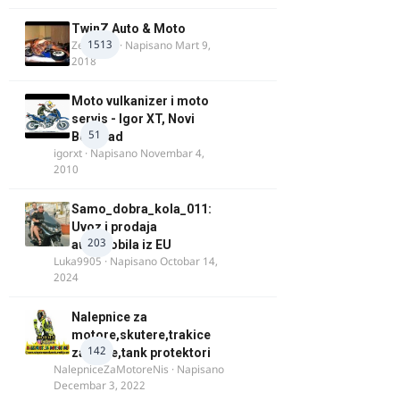
TwinZ Auto & Moto
1513
Zeljkamp
· Napisano
Mart 9,
2018
Moto vulkanizer i moto
servis - Igor XT, Novi
51
Beograd
igorxt
· Napisano
Novembar 4,
2010
Samo_dobra_kola_011:
Uvoz i prodaja
203
automobila iz EU
Luka9905
· Napisano
Octobar 14,
2024
Nalepnice za
motore,skutere,trakice
142
za felne,tank protektori
NalepniceZaMotoreNis
· Napisano
Decembar 3, 2022