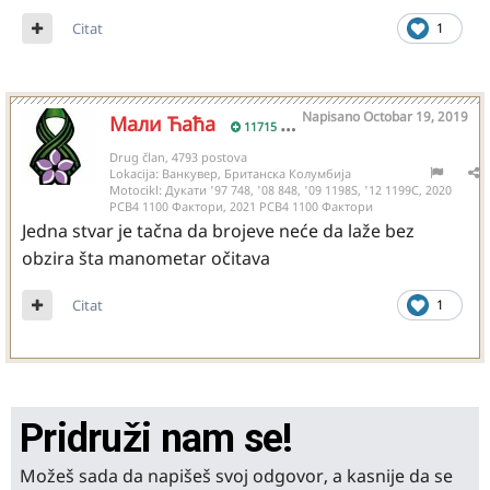
Citat
1
Napisano
Octobar 19, 2019
Мали Ћаћа
11715
Drug član, 4793 postova
Lokacija:
Ванкувер, Британска Колумбија
Motocikl:
Дукати '97 748, '08 848, '09 1198S, '12 1199С, 2020
РСВ4 1100 Фактори, 2021 РСВ4 1100 Фактори
Jedna stvar je tačna da brojeve neće da laže bez
obzira šta manometar očitava
Citat
1
Pridruži nam se!
Možeš sada da napišeš svoj odgovor, a kasnije da se