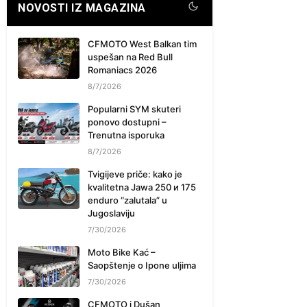
NOVOSTI IZ MAGAZINA
CFMOTO West Balkan tim
uspešan na Red Bull
Romaniacs 2026
8/7/2026
Popularni SYM skuteri
ponovo dostupni –
Trenutna isporuka
8/7/2026
Tvigijeve priče: kako je
kvalitetna Jawa 250 и 175
enduro “zalutala” u
Jugoslaviju
7/30/2026
Moto Bike Kać –
Saopštenje o Ipone uljima
7/30/2026
CFMOTO i Dušan