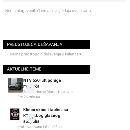
Nema ulogovanih članova koji gledaju ovu stranu.
PREDSTOJEĆA DEŠAVANJA
Nema predstojećih dešavanja u kalendaru.
AKTUELNE TEME
NTV 650 luft poluge
menjača
1
Ševa iz Noćne More
· Napisano
Pre 26 minuta
Klincu skinuli tablicu sa
R125 zbog glasnog
50
auspuha
grof
· Napisano
Juče u 06:44