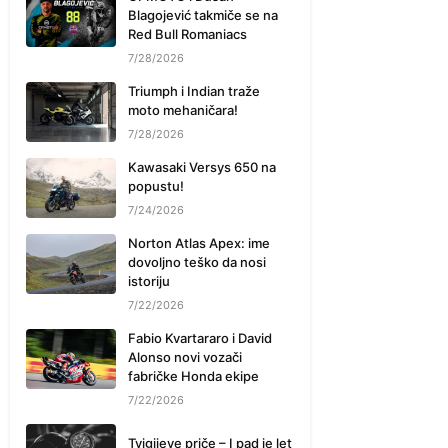
Blagojević takmiče se na
Red Bull Romaniacs
7/28/2026
Triumph i Indian traže
moto mehaničara!
7/28/2026
Kawasaki Versys 650 na
popustu!
7/24/2026
Norton Atlas Apex: ime
dovoljno teško da nosi
istoriju
7/22/2026
Fabio Kvartararo i David
Alonso novi vozači
fabričke Honda ekipe
7/22/2026
Tvigijeve priče – I pad je let