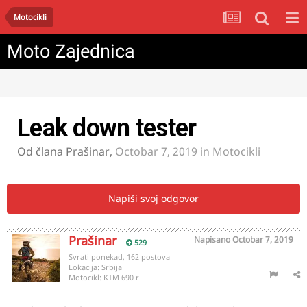
Motocikli
Moto Zajednica
Leak down tester
Od člana
Prašinar
,
Octobar 7, 2019
in
Motocikli
Napiši svoj odgovor
Prašinar
Napisano
Octobar 7, 2019
529
Svrati ponekad, 162 postova
Lokacija:
Srbija
Motocikl:
KTM 690 r