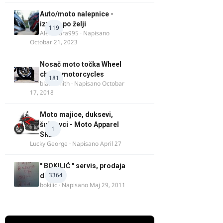
Auto/moto nalepnice -
izrada po želji
119
Alexandra995
· Napisano
Octobar 21, 2023
Nosač moto točka Wheel
chock motorcycles
181
blacksmith
· Napisano
Octobar
17, 2018
Moto majice, duksevi,
šuškavci - Moto Apparel
1
SRB
Lucky George
· Napisano
April 27
" BOKILIĆ " servis, prodaja
3364
delova
bokilic
· Napisano
Maj 29, 2011