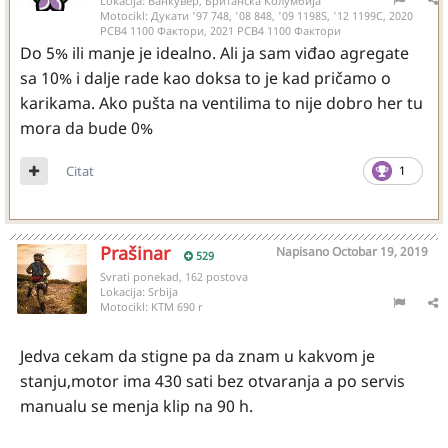
Lokacija:
Ванкувер, Британска Колумбија
Motocikl:
Дукати '97 748, '08 848, '09 1198S, '12 1199С, 2020
РСВ4 1100 Фактори, 2021 РСВ4 1100 Фактори
Do 5% ili manje je idealno. Ali ja sam viđao agregate
sa 10% i dalje rade kao doksa to je kad pričamo o
karikama. Ako pušta na ventilima to nije dobro her tu
mora da bude 0%
Citat
1
Prašinar
Napisano
Octobar 19, 2019
529
Svrati ponekad, 162 postova
Lokacija:
Srbija
Motocikl:
KTM 690 r
Jedva cekam da stigne pa da znam u kakvom je
stanju,motor ima 430 sati bez otvaranja a po servis
manualu se menja klip na 90 h.