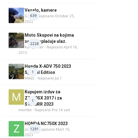
Veselo, kamere
639
GR 46
· Napisano
Octobar 25,
2022
Moto Skupovi na kojima
se ne naplaćuje ulaz.
2228
Kum_Mixer
· Napisano
April 16,
2013
Honda X-ADV 750 2023
1
Special Edition
Mikec
· Napisano
Jul 1
Kupujem izduv za
Z1000SX 2017 i za
1
S1000RR 2023
membe
· Napisano
Pre 14 sati
HONDA NC750X 2023
1291
zdelija
· Napisano
Mart 10,
2023