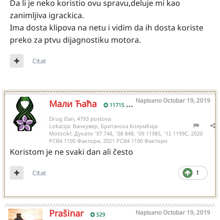
Da li je neko koristio ovu spravu,deluje mi kao
zanimljiva igrackica.
Ima dosta klipova na netu i vidim da ih dosta koriste
preko za ptvu dijagnostiku motora.
Citat
Napisano
Octobar 19, 2019
Мали Ћаћа
11715
Drug član, 4793 postova
Lokacija:
Ванкувер, Британска Колумбија
Motocikl:
Дукати '97 748, '08 848, '09 1198S, '12 1199С, 2020
РСВ4 1100 Фактори, 2021 РСВ4 1100 Фактори
Koristom je ne svaki dan ali često
Citat
1
Prašinar
Napisano
Octobar 19, 2019
529