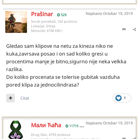
Prašinar
Napisano
Octobar 19, 2019
529
Svrati ponekad, 162 postova
Lokacija:
Srbija
Motocikl:
KTM 690 r
Gledao sam klipove na netu za kineza niko ne
kuka,zavrsava posao i on sad koliko gresi u
procentima manje je bitno,sigurno nije neka velkka
razlika.
Do koliko procenata se tolerise gubitak vazduha
pored klipa za jednocilindrasa?
Citat
1
Napisano
Octobar 19, 2019
Мали Ћаћа
11715
Drug član, 4793 postova