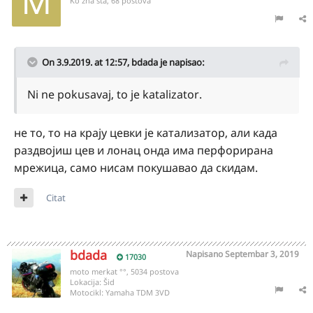
Ko zna šta, 68 postova
On 3.9.2019. at 12:57,
bdada
je napisao:
Ni ne pokusavaj, to je katalizator.
не то, то на крају цевки је катализатор, али када
раздвојиш цев и лонац онда има перфорирана
мрежица, само нисам покушавао да скидам.
Citat
bdada
Napisano
Septembar 3, 2019
17030
moto merkat °°, 5034 postova
Lokacija:
Šid
Motocikl:
Yamaha TDM 3VD