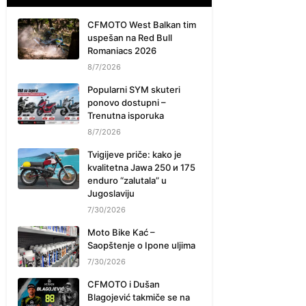
CFMOTO West Balkan tim
uspešan na Red Bull
Romaniacs 2026
8/7/2026
Popularni SYM skuteri
ponovo dostupni –
Trenutna isporuka
8/7/2026
Tvigijeve priče: kako je
kvalitetna Jawa 250 и 175
enduro “zalutala” u
Jugoslaviju
7/30/2026
Moto Bike Kać –
Saopštenje o Ipone uljima
7/30/2026
CFMOTO i Dušan
Blagojević takmiče se na