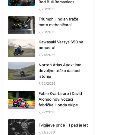
Red Bull Romaniacs
7/28/2026
Triumph i Indian traže
moto mehaničara!
7/28/2026
Kawasaki Versys 650 na
popustu!
7/24/2026
Norton Atlas Apex: ime
dovoljno teško da nosi
istoriju
7/22/2026
Fabio Kvartararo i David
Alonso novi vozači
fabričke Honda ekipe
7/22/2026
Tvigijeve priče – I pad je let
7/21/2026