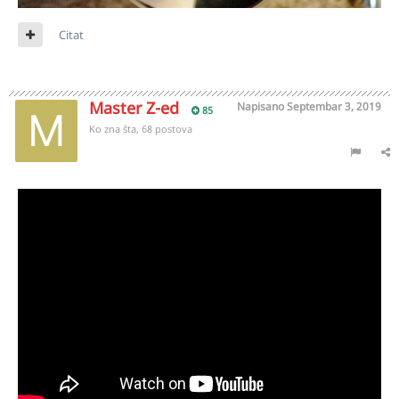
Citat
Master Z-ed
Napisano
Septembar 3, 2019
85
Ko zna šta, 68 postova