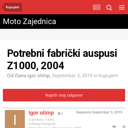
Kupujem
Moto Zajednica
Potrebni fabrički auspusi
Z1000, 2004
Od člana
igor olimp
,
Septembar 3, 2019
in
Kupujem
Napiši svoj odgovor
igor olimp
Napisano
Septembar 3, 2019
0
U prolazu, 1 post
Lokacija:
beograd
Motocikl:
princ 250, kawasaki z1000