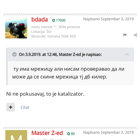
bdada
Napisano
Septembar 3, 2019
17030
moto merkat °°, 5034 postova
Lokacija:
Šid
Motocikl:
Yamaha TDM 3VD
On 3.9.2019. at 12:46,
Master Z-ed
je napisao:
ту има мре
ж
ицу али нисам проверавао да ли
може да се
скине
мреж
ица тј дб килер.
Ni ne pokusavaj, to je katalizator.
Citat
Master Z-ed
Napisano
Septembar 3, 2019
85