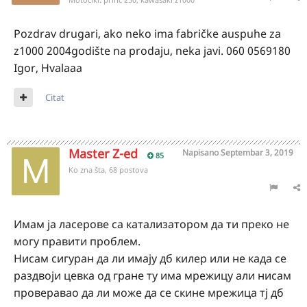
Pozdrav drugari, ako neko ima fabričke auspuhe za
z1000 2004godište na prodaju, neka javi. 060 0569180
Igor, Hvalaaa
Citat
Master Z-ed
Napisano
Septembar 3, 2019
85
Ko zna šta, 68 postova
Имам ја ласерове са катализатором да ти преко не
могу правити проблем.
Нисам сигуран да ли имају дб килер или не када се
раздвоји цевка од гране ту има мрежицу али нисам
проверавао да ли може да се скине мрежица тј дб