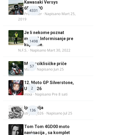
Kawasaki Versys
650/1000
4331
ProMaster
· Napisano
Mart 25,
2019
Je li nekome poznat
motor? Informisanje pre
1498
kupovine.
N.F.S.
· Napisano
Mart 30, 2022
Motorciklisičke priče
57
MIHO
· Napisano
Jun 25
12. Moto GP Silverstone,
2
UK, 2026
mixa
· Napisano
Pre 8 sati
Ipone ulja
136
stryker_026
· Napisano
Jul 25
Tom Tom 4GD00 moto
navigacija , sa komplet