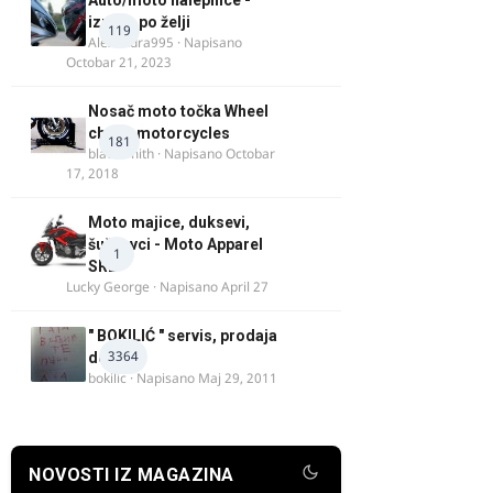
Auto/moto nalepnice -
izrada po želji
119
Alexandra995
· Napisano
Octobar 21, 2023
Nosač moto točka Wheel
chock motorcycles
181
blacksmith
· Napisano
Octobar
17, 2018
Moto majice, duksevi,
šuškavci - Moto Apparel
1
SRB
Lucky George
· Napisano
April 27
" BOKILIĆ " servis, prodaja
3364
delova
bokilic
· Napisano
Maj 29, 2011
NOVOSTI IZ MAGAZINA