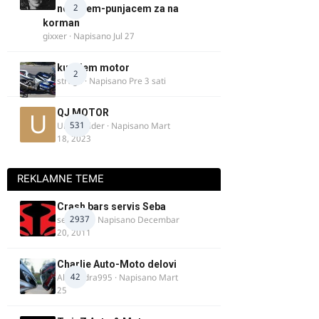
2
nosacem-punjacem za na
korman
gixxer
· Napisano
Jul 27
kupujem motor
2
strugo
· Napisano
Pre 3 sati
QJ MOTOR
531
Urban Rider
· Napisano
Mart
18, 2023
REKLAMNE TEME
Crash bars servis Seba
2937
seba011
· Napisano
Decembar
20, 2011
Charlie Auto-Moto delovi
42
Alexandra995
· Napisano
Mart
25