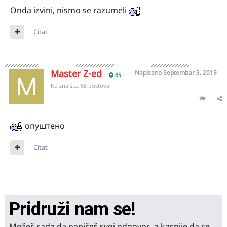
Onda izvini, nismo se razumeli
Citat
Master Z-ed
Napisano
Septembar 3, 2019
85
Ko zna šta, 68 postova
опуштено
Citat
Pridruži nam se!
Možeš sada da napišeš svoj odgovor, a kasnije da se