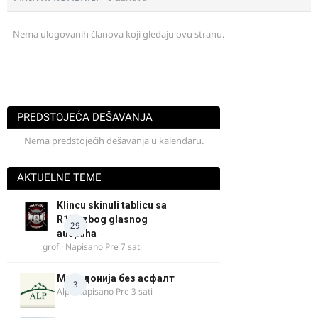
Nema ulogovanih članova koji gledaju ovu stranu.
PREDSTOJEĆA DEŠAVANJA
Nema predstojećih dešavanja u kalendaru.
AKTUELNE TEME
Klincu skinuli tablicu sa
R125 zbog glasnog
29
auspuha
grof
· Napisano
Pre 7 sati
Македонија без асфалт
3
Alp
· Napisano
Pre 3 sati