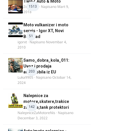
TwinZ Auto & Moto
1513
Zeljkamp
· Napisano
Mart 9,
2018
Moto vulkanizer i moto
servis - Igor XT, Novi
51
Beograd
igorxt
· Napisano
Novembar 4,
2010
Samo_dobra_kola_011:
Uvoz i prodaja
203
automobila iz EU
Luka9905
· Napisano
Octobar 14,
2024
Nalepnice za
motore,skutere,trakice
142
za felne,tank protektori
NalepniceZaMotoreNis
· Napisano
Decembar 3, 2022