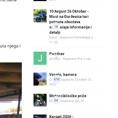
10 Avgust 26 Oktobar -
Most na Ðurðevića tari
potpuna obustava
18
saobraćaja informacije i
detalji
kokot
· Napisano
Ponedeljak u
11:32
uta njega i
Pozdrav
0
jasminc
· Napisano
Pre 1 sat
Veselo, kamere
610
GR 46
· Napisano
Octobar 25,
2022
Motorciklisičke priče
54
MIHO
· Napisano
Jun 25
Karpati 2026 -