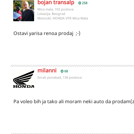
bojan transalp
258
Mica mala, 103 postova
Lokacija:
Beograd
Motocikl:
HONDA VFR Mica Mala
Ostavi yarisa renoa prodaj ;-)
milanni
68
Svrati ponekad, 136 postova
Pa voleo bih ja tako ali moram neki auto da prodam(z