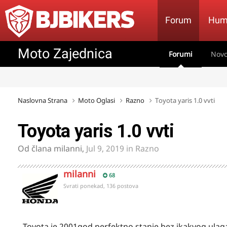
Forum
Hum
Moto Zajednica
Forumi
Novo
Naslovna Strana
Moto Oglasi
Razno
Toyota yaris 1.0 vvti
Toyota yaris 1.0 vvti
Od člana
milanni
,
Jul 9, 2019
in
Razno
milanni
68
Svrati ponekad, 136 postova
Toyota je 2001god perfektno stanje bez ikakvog ulaga