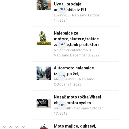
Uvoz i prodaja
203
automobila iz EU
Luka9905
· Napisano
Octobar
14, 2024
Nalepnice za
motore,skutere,trakice
142
za felne,tank protektori
NalepniceZaMotoreNis
·
Napisano
Decembar 3, 2022
Auto/moto nalepnice -
izrada po želji
119
Alexandra995
· Napisano
Octobar 21, 2023
Nosač moto točka Wheel
chock motorcycles
181
blacksmith
· Napisano
Octobar
17, 2018
Moto majice, duksevi,