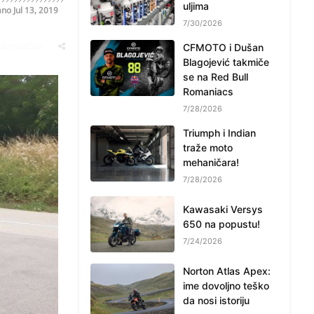
uljima
ano
Jul 13, 2019
7/30/2026
oblematičan
CFMOTO i Dušan
Blagojević takmiče
se na Red Bull
Romaniacs
7/28/2026
Triumph i Indian
traže moto
mehaničara!
7/28/2026
Kawasaki Versys
650 na popustu!
7/24/2026
Norton Atlas Apex:
ime dovoljno teško
da nosi istoriju