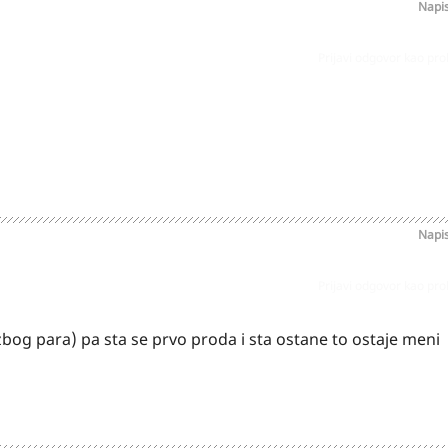
Napi
Prijavi odgovor kao pr
Napi
Prijavi odgovor kao pr
bog para) pa sta se prvo proda i sta ostane to ostaje meni