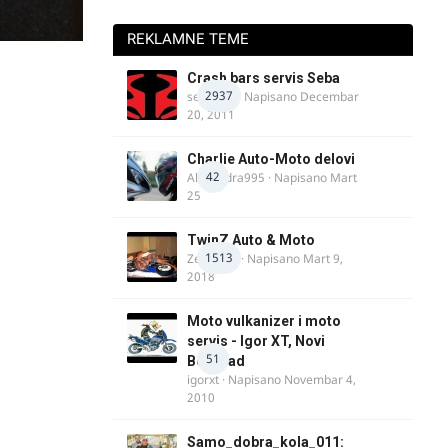
REKLAMNE TEME
Crash bars servis Seba
2937
seba011
· Napisano
Decembar
20, 2011
Charlie Auto-Moto delovi
42
Alexandra995
· Napisano
Mart
25
TwinZ Auto & Moto
1513
Zeljkamp
· Napisano
Mart 9,
2018
Moto vulkanizer i moto
servis - Igor XT, Novi
51
Beograd
igorxt
· Napisano
Novembar 4,
2010
Samo_dobra_kola_011: