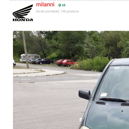
milanni
68
Svrati ponekad, 136 postova