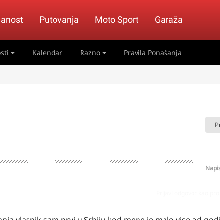
anost
Putovanja
Moto Sport
Garaža
sti
Kalendar
Razno
Pravila Ponašanja
P
Napi
Prijavi odgovor kao pr
nja vlasnik sam prvi u Srbiju kod mene je malo vise od go