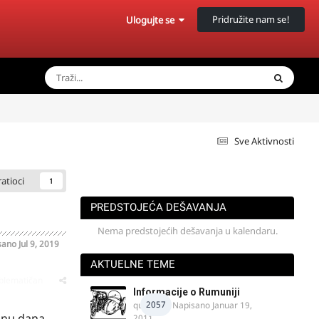
Pridružite nam se!
Ulogujte se
Sve Aktivnosti
ratioci
1
PREDSTOJEĆA DEŠAVANJA
Nema predstojećih dešavanja u kalendaru.
sano
Jul 9, 2019
AKTUELNE TEME
oblematičan
Informacije o Rumuniji
2057
quasaar
· Napisano
Januar 19,
dinu dana
2011