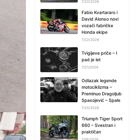
7/22/2026
Fabio Kvartararo i
David Alonso novi
vozači fabričke
Honda ekipe
7/22/2026
Tvigijeve priče – I
pad je let
7/21/2026
Odlazak legende
motociklizma –
Preminuo Dragoljub
Spasojević – Spale
7/20/2026
Triumph Tiger Sport
660 – Svestran i
praktičan
7/16/2026