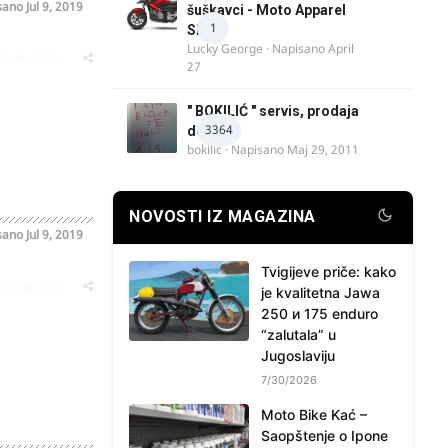
sano
Jul 9, 2019
šuškavci - Moto Apparel
1
SRB
Lucky George
· Napisano
April
oblematičan
27
" BOKILIĆ " servis, prodaja
3364
delova
bokilic
· Napisano
Maj 29, 2011
NOVOSTI IZ MAGAZINA
sano
Jul 9, 2019
Tvigijeve priče: kako
oblematičan
je kvalitetna Jawa
250 и 175 enduro
“zalutala” u
Jugoslaviju
7/30/2026
Moto Bike Kać –
Saopštenje o Ipone