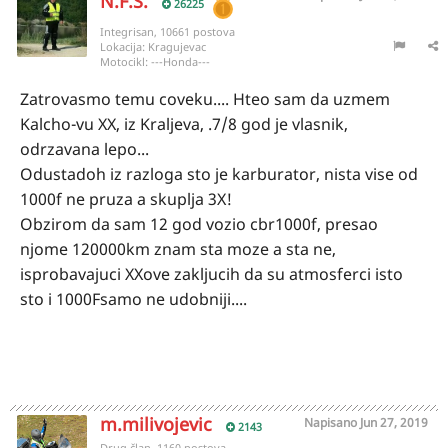
N.F.S.
26225
Integrisan, 10661 postova
Lokacija:
Kragujevac
Motocikl:
---Honda---
Zatrovasmo temu coveku.... Hteo sam da uzmem
Kalcho-vu XX, iz Kraljeva, .7/8 god je vlasnik,
odrzavana lepo...
Odustadoh iz razloga sto je karburator, nista vise od
1000f ne pruza a skuplja 3X!
Obzirom da sam 12 god vozio cbr1000f, presao
njome 120000km znam sta moze a sta ne,
isprobavajuci XXove zakljucih da su atmosferci isto
sto i 1000Fsamo ne udobniji....
m.milivojevic
Napisano
Jun 27, 2019
2143
Drug član, 1160 postova