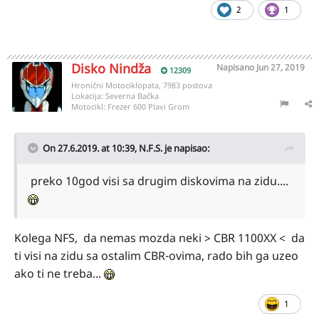
2
1
Disko Nindža
Napisano
Jun 27, 2019
12309
Hronični Motociklopata, 7983 postova
Lokacija:
Severna Bačka
Motocikl:
Frezer 600 Plavi Grom
On 27.6.2019. at 10:39,
N.F.S.
je napisao:
preko 10god visi sa drugim diskovima na zidu....
Kolega NFS, da nemas mozda neki > CBR 1100XX < da
ti visi na zidu sa ostalim CBR-ovima, rado bih ga uzeo
ako ti ne treba...
1