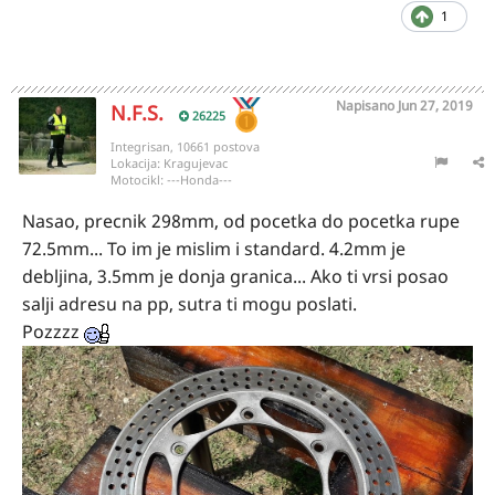
1
Napisano
Jun 27, 2019
N.F.S.
26225
Integrisan, 10661 postova
Lokacija:
Kragujevac
Motocikl:
---Honda---
Nasao, precnik 298mm, od pocetka do pocetka rupe
72.5mm... To im je mislim i standard. 4.2mm je
debljina, 3.5mm je donja granica... Ako ti vrsi posao
salji adresu na pp, sutra ti mogu poslati.
Pozzzz