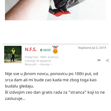
Napisano
Jul 3, 2019
N.F.S.
26225
Integrisan, 10661 postova
Lokacija:
Kragujevac
Motocikl:
---Honda---
Nije sve u jbnom novcu, ponovicu po 100ti put, od
srca dam ali mi bude zao kada me zbog toga kao
budalu gledaju.
Ili izdvojim ceo dan gratis rada za "stranca" koji to ne
zasluzuje...