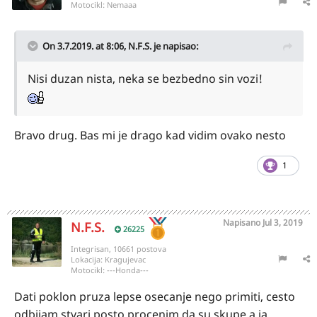
Motocikl:
Nemaaa
On 3.7.2019. at 8:06,
N.F.S.
je napisao:
Nisi duzan nista, neka se bezbedno sin vozi!
Bravo drug. Bas mi je drago kad vidim ovako nesto
1
Napisano
Jul 3, 2019
N.F.S.
26225
Integrisan, 10661 postova
Lokacija:
Kragujevac
Motocikl:
---Honda---
Dati poklon pruza lepse osecanje nego primiti, cesto
odbijam stvari posto procenim da su skupe a ja