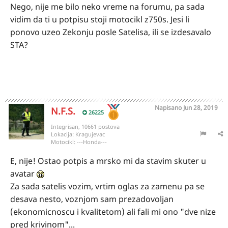
Nego, nije me bilo neko vreme na forumu, pa sada
vidim da ti u potpisu stoji motocikl z750s. Jesi li
ponovo uzeo Zekonju posle Satelisa, ili se izdesavalo
STA?
Napisano
Jun 28, 2019
N.F.S.
26225
Integrisan, 10661 postova
Lokacija:
Kragujevac
Motocikl:
---Honda---
E, nije! Ostao potpis a mrsko mi da stavim skuter u
avatar
Za sada satelis vozim, vrtim oglas za zamenu pa se
desava nesto, voznjom sam prezadovoljan
(ekonomicnoscu i kvalitetom) ali fali mi ono "dve nize
pred krivinom"...