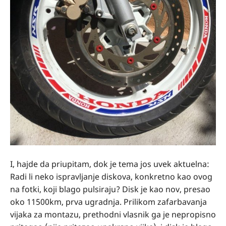
I, hajde da priupitam, dok je tema jos uvek aktuelna:
Radi li neko ispravljanje diskova, konkretno kao ovog
na fotki, koji blago pulsiraju? Disk je kao nov, presao
oko 11500km, prva ugradnja. Prilikom zafarbavanja
vijaka za montazu, prethodni vlasnik ga je nepropisno