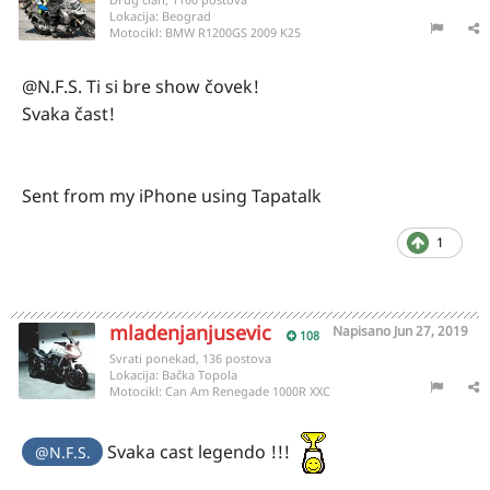
Lokacija:
Beograd
Motocikl:
BMW R1200GS 2009 K25
@N.F.S. Ti si bre show čovek!
Svaka čast!
Sent from my iPhone using Tapatalk
1
mladenjanjusevic
Napisano
Jun 27, 2019
108
Svrati ponekad, 136 postova
Lokacija:
Bačka Topola
Motocikl:
Can Am Renegade 1000R XXC
Svaka cast legendo !!!
@N.F.S.