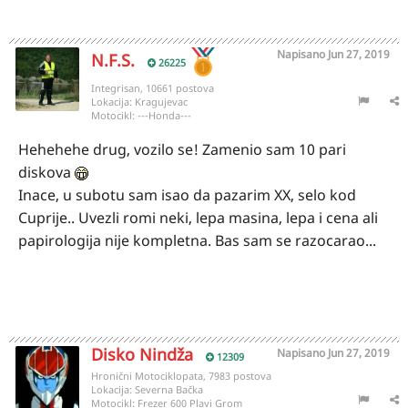
Napisano
Jun 27, 2019
N.F.S.
26225
Integrisan, 10661 postova
Lokacija:
Kragujevac
Motocikl:
---Honda---
Hehehehe drug, vozilo se! Zamenio sam 10 pari
diskova
Inace, u subotu sam isao da pazarim XX, selo kod
Cuprije.. Uvezli romi neki, lepa masina, lepa i cena ali
papirologija nije kompletna. Bas sam se razocarao...
Disko Nindža
Napisano
Jun 27, 2019
12309
Hronični Motociklopata, 7983 postova
Lokacija:
Severna Bačka
Motocikl:
Frezer 600 Plavi Grom