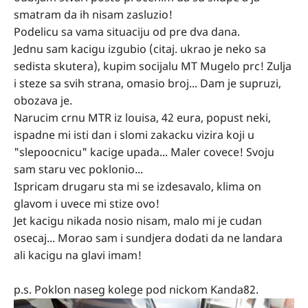
smatram da ih nisam zasluzio!
Podelicu sa vama situaciju od pre dva dana.
Jednu sam kacigu izgubio (citaj. ukrao je neko sa
sedista skutera), kupim socijalu MT Mugelo prc! Zulja
i steze sa svih strana, omasio broj... Dam je supruzi,
obozava je.
Narucim crnu MTR iz louisa, 42 eura, popust neki,
ispadne mi isti dan i slomi zakacku vizira koji u
"slepoocnicu" kacige upada... Maler covece! Svoju
sam staru vec poklonio...
Ispricam drugaru sta mi se izdesavalo, klima on
glavom i uvece mi stize ovo!
Jet kacigu nikada nosio nisam, malo mi je cudan
osecaj... Morao sam i sundjera dodati da ne landara
ali kacigu na glavi imam!
p.s. Poklon naseg kolege pod nickom Kanda82.