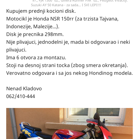
'97., FJR 1300 '02., Gillera Runner FXR '02., Peugeot Vivacity.
Suzuki AY 50 Katana - za sada... I SVI LEPI!!!
Kupujem prednji kocioni disk.
Motocikl je Honda NSR 150rr (za trzista Tajvana,
Indonezije, Malezije...).
Disk je precnika 298mm.
Nije plivajuci, jednodelni je, mada bi odgovarao i neki
plivajuci.
Ima 6 otvora za montazu.
Stoji na desnoj strani tocka (zbog smera okretanja).
Verovatno odgovara i sa jos nekog Hondinog modela.
Nenad Kladovo
062/410-444