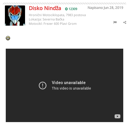
Disko Nindža
Napisano
Jun 28, 2019
12309
Hronični Motociklopata, 7983 postova
Lokacija:
Severna Bačka
Motocikl:
Frezer 600 Plavi Grom