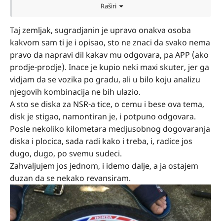
Raširi
Taj zemljak, sugradjanin je upravo onakva osoba
kakvom sam ti je i opisao, sto ne znaci da svako nema
pravo da napravi dil kakav mu odgovara, pa APP (ako
prodje-prodje). Inace je kupio neki maxi skuter, jer ga
vidjam da se vozika po gradu, ali u bilo koju analizu
njegovih kombinacija ne bih ulazio.
A sto se diska za NSR-a tice, o cemu i bese ova tema,
disk je stigao, namontiran je, i potpuno odgovara.
Posle nekoliko kilometara medjusobnog dogovaranja
diska i plocica, sada radi kako i treba, i, radice jos
dugo, dugo, po svemu sudeci.
Zahvaljujem jos jednom, i idemo dalje, a ja ostajem
duzan da se nekako revansiram.