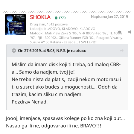
SHOKLA
Napisano
Jun 27, 2019
1779
Drug član, 1512 postova
Lokacija:
KLADOVO, KLADOVO, KLADOVO
Motocikl:
Mali Plavi Zeka S '06., VFR 800 V-Tec '02., TL 1000s
'97., FJR 1300 '02., Gillera Runner FXR '02., Peugeot Vivacity.
Suzuki AY 50 Katana - za sada... I SVI LEPI!!!
On 27.6.2019. at 9:08,
N.F.S.
je napisao:
Mislim da imam disk koji ti treba, od malog CBR-
a... Samo da nadjem, tvoj je!
Ne treba nista da platis, izadji nekom motorasu i
ti u susret ako budes u mogucnosti.... Odoh da
trazim, kacim sliku cim nadjem.
Pozdrav Nenad.
Joooj, imenjace, spasavas kolege po ko zna koji put...
Nasao ga ili ne, odgovarao ili ne, BRAVO!!!