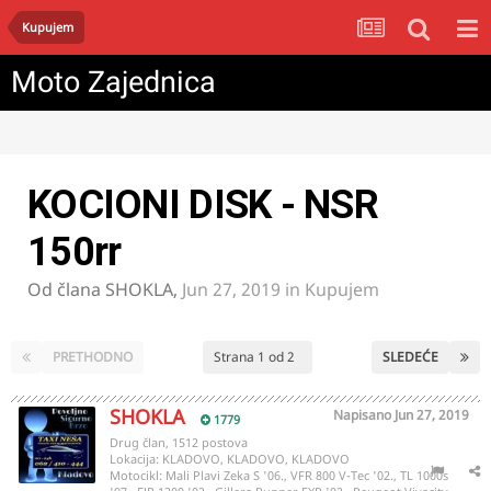
Kupujem
Moto Zajednica
KOCIONI DISK - NSR
150rr
Od člana
SHOKLA
,
Jun 27, 2019
in
Kupujem
PRETHODNO
Strana 1 od 2
SLEDEĆE
SHOKLA
Napisano
Jun 27, 2019
1779
Drug član, 1512 postova
Lokacija:
KLADOVO, KLADOVO, KLADOVO
Motocikl:
Mali Plavi Zeka S '06., VFR 800 V-Tec '02., TL 1000s