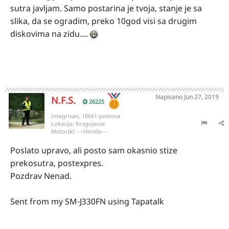
sutra javljam. Samo postarina je tvoja, stanje je sa
slika, da se ogradim, preko 10god visi sa drugim
diskovima na zidu....
Napisano
Jun 27, 2019
N.F.S.
26225
Integrisan, 10661 postova
Lokacija:
Kragujevac
Motocikl:
---Honda---
Poslato upravo, ali posto sam okasnio stize
prekosutra, postexpres.
Pozdrav Nenad.
Sent from my SM-J330FN using Tapatalk