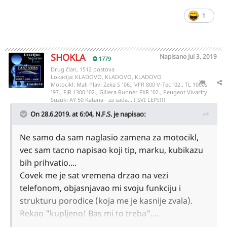
1
SHOKLA
Napisano
Jul 3, 2019
1779
Drug član, 1512 postova
Lokacija:
KLADOVO, KLADOVO, KLADOVO
Motocikl:
Mali Plavi Zeka S '06., VFR 800 V-Tec '02., TL 1000s
'97., FJR 1300 '02., Gillera Runner FXR '02., Peugeot Vivacity.
Suzuki AY 50 Katana - za sada... I SVI LEPI!!!
On 28.6.2019. at 6:04,
N.F.S.
je napisao:
Ne samo da sam naglasio zamena za motocikl,
vec sam tacno napisao koji tip, marku, kubikazu
bih prihvatio....
Covek me je sat vremena drzao na vezi
telefonom, objasnjavao mi svoju funkciju i
strukturu porodice (koja me je kasnije zvala).
Rekao "kupljeno! Bas mi to treba"....
.... i vise se nije javio