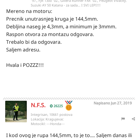
'97., FJR 1300 '02., Gillera Runner FXR '02., Peugeot Vivacity.
Suzuki AY 50 Katana - za sada... I SVI LEPI!!!
Mereno na motoru:
Precnik unutrasnjeg kruga je 144,5mm.
Debljina naseg je 4,3mm, a minimum je 3mmm.
Raspon otvora za montazu odgovara.
Trebalo bi da odgovara.
Saljem adresu.
Hvala i POZZZ!!!
Napisano
Jun 27, 2019
N.F.S.
26225
Integrisan, 10661 postova
Lokacija:
Kragujevac
Motocikl:
---Honda---
I kod ovog je rupa 144,5mm, to je to.... Saljem danas ili