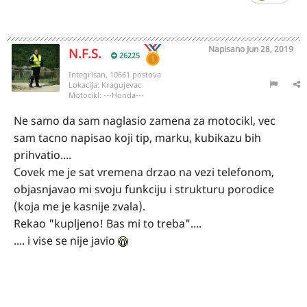
Napisano
Jun 28, 2019
N.F.S.
26225
Integrisan, 10661 postova
Lokacija:
Kragujevac
Motocikl:
---Honda---
Ne samo da sam naglasio zamena za motocikl, vec
sam tacno napisao koji tip, marku, kubikazu bih
prihvatio....
Covek me je sat vremena drzao na vezi telefonom,
objasnjavao mi svoju funkciju i strukturu porodice
(koja me je kasnije zvala).
Rekao "kupljeno! Bas mi to treba"....
.... i vise se nije javio