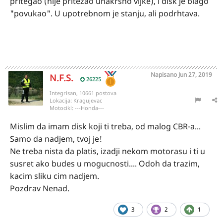
pritegao (nije pritezao unakrsno vijke), i disk je blago
"povukao". U upotrebnom je stanju, ali podrhtava.
Napisano
Jun 27, 2019
N.F.S.
26225
Integrisan, 10661 postova
Lokacija:
Kragujevac
Motocikl:
---Honda---
Mislim da imam disk koji ti treba, od malog CBR-a...
Samo da nadjem, tvoj je!
Ne treba nista da platis, izadji nekom motorasu i ti u
susret ako budes u mogucnosti.... Odoh da trazim,
kacim sliku cim nadjem.
Pozdrav Nenad.
3
2
1