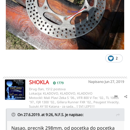
2
SHOKLA
Napisano
Jun 27, 2019
1779
Drug član, 1512 postova
Lokacija:
KLADOVO, KLADOVO, KLADOVO
Motocikl:
Mali Plavi Zeka S '06., VFR 800 V-Tec '02., TL 1000s
'97., FJR 1300 '02., Gillera Runner FXR '02., Peugeot Vivacity.
Suzuki AY 50 Katana - za sada... I SVI LEPI!!!
On 27.6.2019. at 9:26,
N.F.S.
je napisao:
Nasao, precnik 298mm, od pocetka do pocetka