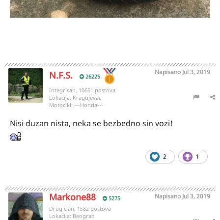
Napisano
Jul 3, 2019
N.F.S.
26225
Integrisan, 10661 postova
Lokacija:
Kragujevac
Motocikl:
---Honda---
Nisi duzan nista, neka se bezbedno sin vozi!
2
1
Markone88
Napisano
Jul 3, 2019
5275
Drug član, 1582 postova
Lokacija:
Beograd