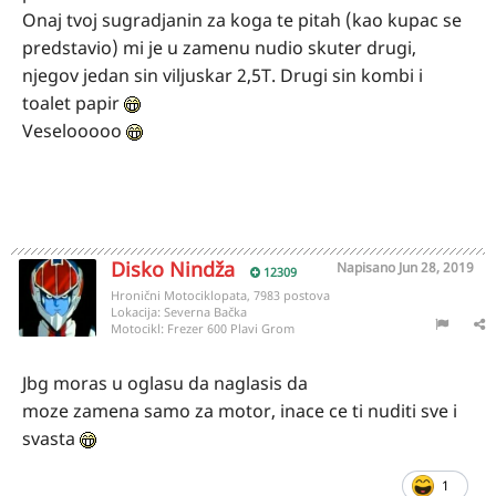
Onaj tvoj sugradjanin za koga te pitah (kao kupac se
predstavio) mi je u zamenu nudio skuter drugi,
njegov jedan sin viljuskar 2,5T. Drugi sin kombi i
toalet papir
Veselooooo
Disko Nindža
Napisano
Jun 28, 2019
12309
Hronični Motociklopata, 7983 postova
Lokacija:
Severna Bačka
Motocikl:
Frezer 600 Plavi Grom
Jbg moras u oglasu da naglasis da
moze zamena samo za motor, inace ce ti nuditi sve i
svasta
1