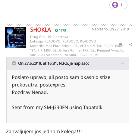
1
SHOKLA
Napisano
Jun 27, 2019
1779
Drug član, 1512 postova
Lokacija:
KLADOVO, KLADOVO, KLADOVO
Motocikl:
Mali Plavi Zeka S '06., VFR 800 V-Tec '02., TL 1000s
'97., FJR 1300 '02., Gillera Runner FXR '02., Peugeot Vivacity.
Suzuki AY 50 Katana - za sada... I SVI LEPI!!!
On 27.6.2019. at 16:31,
N.F.S.
je napisao:
Poslato upravo, ali posto sam okasnio stize
prekosutra, postexpres.
Pozdrav Nenad.
Sent from my SM-J330FN using Tapatalk
Zahvaljujem jos jednom kolega!!!