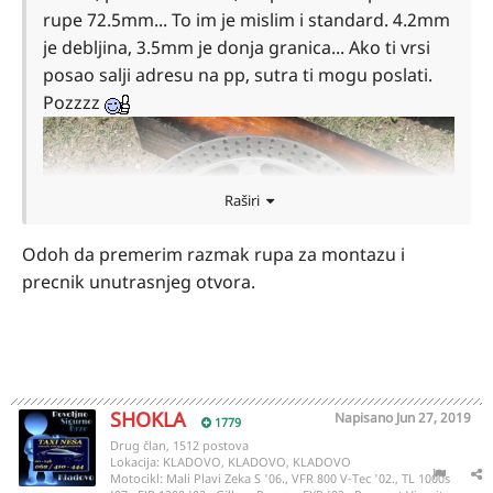
rupe 72.5mm... To im je mislim i standard. 4.2mm
je debljina, 3.5mm je donja granica... Ako ti vrsi
posao salji adresu na pp, sutra ti mogu poslati.
Pozzzz
Raširi
Odoh da premerim razmak rupa za montazu i
precnik unutrasnjeg otvora.
SHOKLA
Napisano
Jun 27, 2019
1779
Drug član, 1512 postova
Lokacija:
KLADOVO, KLADOVO, KLADOVO
Motocikl:
Mali Plavi Zeka S '06., VFR 800 V-Tec '02., TL 1000s