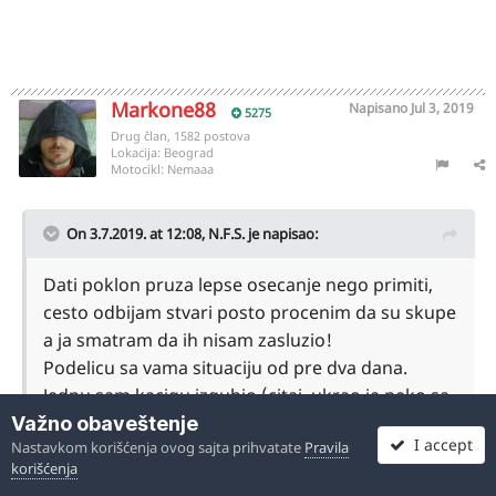
Markone88
Napisano
Jul 3, 2019
5275
Drug član, 1582 postova
Lokacija:
Beograd
Motocikl:
Nemaaa
On 3.7.2019. at 12:08,
N.F.S.
je napisao:
Dati poklon pruza lepse osecanje nego primiti,
cesto odbijam stvari posto procenim da su skupe
a ja smatram da ih nisam zasluzio!
Podelicu sa vama situaciju od pre dva dana.
Jednu sam kacigu izgubio (citaj. ukrao je neko sa
sedista skutera), kupim socijalu MT Mugelo prc!
Važno obaveštenje
I accept
Nastavkom korišćenja ovog sajta prihvatate
Pravila
Zulja i steze sa svih strana, omasio broj... Dam je
korišćenja
supruzi, obozava je.
Raširi