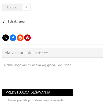
Pratioci
0
Spisak tema
Aktivni korisnici
0 članova
Nema ulogovanih članova koji gledaju ovu stranu.
PREDSTOJEĆA DEŠAVANJA
Nema predstojećih dešavanja u kalendaru.