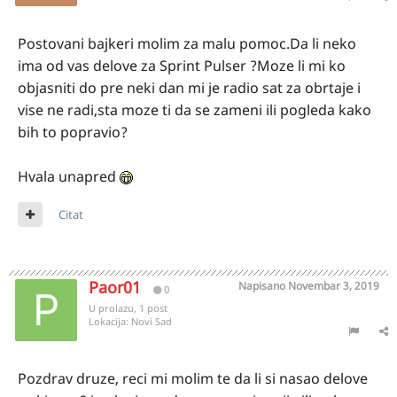
Postovani bajkeri molim za malu pomoc.Da li neko
ima od vas delove za Sprint Pulser ?Moze li mi ko
objasniti do pre neki dan mi je radio sat za obrtaje i
vise ne radi,sta moze ti da se zameni ili pogleda kako
bih to popravio?
Hvala unapred
Citat
Paor01
Napisano
Novembar 3, 2019
0
U prolazu, 1 post
Lokacija:
Novi Sad
Pozdrav druze, reci mi molim te da li si nasao delove