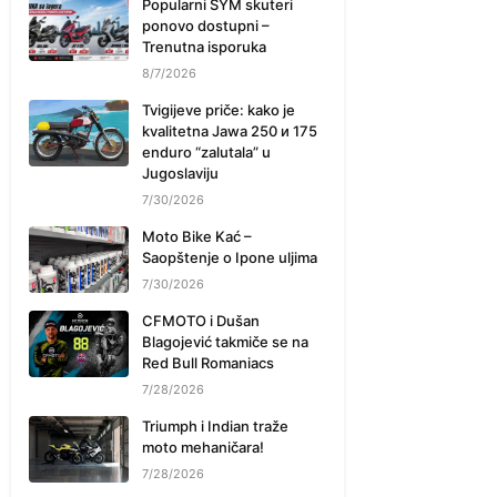
Popularni SYM skuteri
ponovo dostupni –
Trenutna isporuka
8/7/2026
Tvigijeve priče: kako je
kvalitetna Jawa 250 и 175
enduro “zalutala” u
Jugoslaviju
7/30/2026
Moto Bike Kać –
Saopštenje o Ipone uljima
7/30/2026
CFMOTO i Dušan
Blagojević takmiče se na
Red Bull Romaniacs
7/28/2026
Triumph i Indian traže
moto mehaničara!
7/28/2026