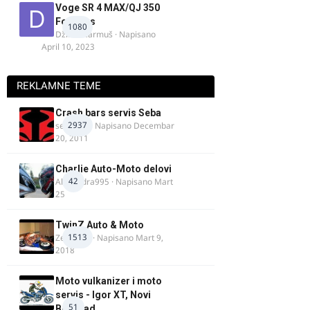
Voge SR 4 MAX/QJ 350
Fortress
1080
Džim Džarmuš
· Napisano
April 10, 2023
REKLAMNE TEME
Crash bars servis Seba
2937
seba011
· Napisano
Decembar
20, 2011
Charlie Auto-Moto delovi
42
Alexandra995
· Napisano
Mart
25
TwinZ Auto & Moto
1513
Zeljkamp
· Napisano
Mart 9,
2018
Moto vulkanizer i moto
servis - Igor XT, Novi
51
Beograd