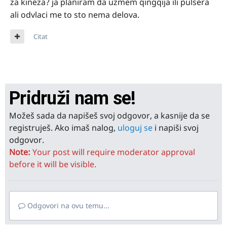
za kineza? ja planiram da uzmem qingqija ili pulsera
ali odvlaci me to sto nema delova.
Citat
Pridruži nam se!
Možeš sada da napišeš svoj odgovor, a kasnije da se
registruješ. Ako imaš nalog,
uloguj se
i napiši svoj
odgovor.
Note:
Your post will require moderator approval
before it will be visible.
Odgovori na ovu temu...