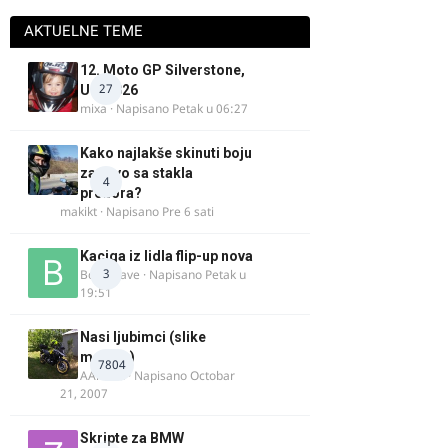
AKTUELNE TEME
12. Moto GP Silverstone,
27
UK, 2026
mixa
· Napisano
Petak u 06:27
Kako najlakše skinuti boju
za drvo sa stakla
4
prozora?
makikt
· Napisano
Pre 6 sati
Kaciga iz lidla flip-up nova
3
Bor-i-slave
· Napisano
Petak u
19:51
Nasi ljubimci (slike
motora)
7804
AArnold
· Napisano
Octobar
21, 2007
Skripte za BMW