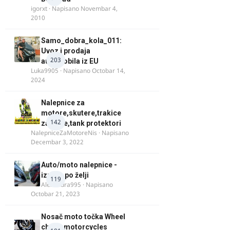
igorxt
· Napisano
Novembar 4,
2010
Samo_dobra_kola_011:
Uvoz i prodaja
203
automobila iz EU
Luka9905
· Napisano
Octobar 14,
2024
Nalepnice za
motore,skutere,trakice
142
za felne,tank protektori
NalepniceZaMotoreNis
· Napisano
Decembar 3, 2022
Auto/moto nalepnice -
izrada po želji
119
Alexandra995
· Napisano
Octobar 21, 2023
Nosač moto točka Wheel
chock motorcycles