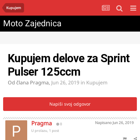
Kupujem
Moto Zajednica
Kupujem delove za Sprint
Pulser 125ccm
Od člana
Pragma
,
Jun 26, 2019
in
Kupujem
Napiši svoj odgovor
Pragma
Napisano
Jun 26, 2019
0
U prolazu, 1 post