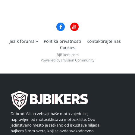
Jezik foruma
Politika privatnosti
Kontaktirajte nas
Cookies
BJBikers.com
Powered by Invision Community
Dobrodošli na vebsajt naše moto zajednice,
napravljen od motociklista za motocikliste. Ovo
jedinstveno mesto je satkano od iskustava hiljada
bajkera širom sveta, koji se ovde svakodnevno