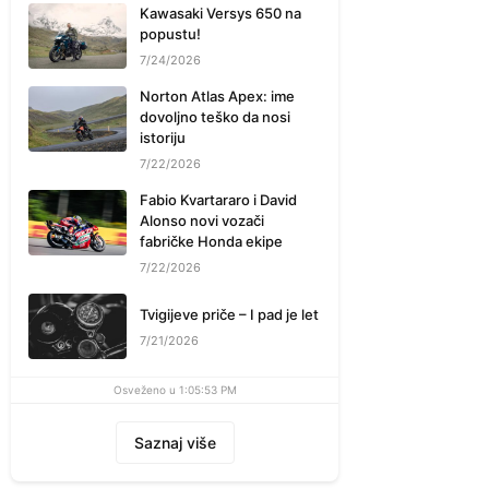
Kawasaki Versys 650 na
popustu!
7/24/2026
Norton Atlas Apex: ime
dovoljno teško da nosi
istoriju
7/22/2026
Fabio Kvartararo i David
Alonso novi vozači
fabričke Honda ekipe
7/22/2026
Tvigijeve priče – I pad je let
7/21/2026
Osveženo u 1:05:53 PM
Saznaj više