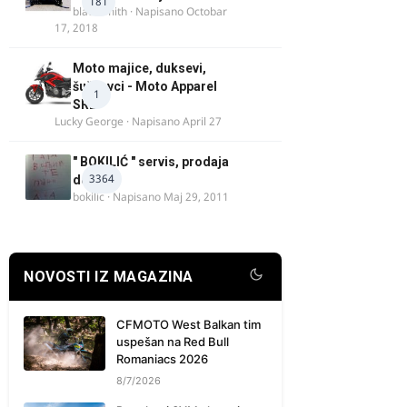
181
blacksmith
· Napisano
Octobar
17, 2018
Moto majice, duksevi,
šuškavci - Moto Apparel
1
SRB
Lucky George
· Napisano
April 27
" BOKILIĆ " servis, prodaja
3364
delova
bokilic
· Napisano
Maj 29, 2011
NOVOSTI IZ MAGAZINA
CFMOTO West Balkan tim
uspešan na Red Bull
Romaniacs 2026
8/7/2026