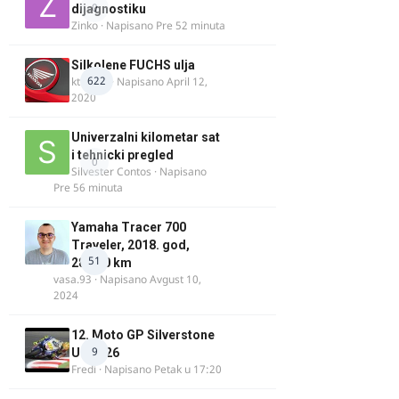
0
dijagnostiku
Zinko
· Napisano
Pre 52 minuta
Silkolene FUCHS ulja
622
ktm600
· Napisano
April 12,
2020
Univerzalni kilometar sat
i tehnicki pregled
0
Silvester Contos
· Napisano
Pre 56 minuta
Yamaha Tracer 700
Traveler, 2018. god,
51
28.100 km
vasa.93
· Napisano
Avgust 10,
2024
12. Moto GP Silverstone
9
UK 2026
Fredi
· Napisano
Petak u 17:20