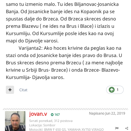
samo tu izmenio malo. Tu ides Biljanovac-Josanicka
Banja. Od Josanicke banje ides na Kopaonik pa se
spustas dalje do Brzeca. Od Brzeca skreces desno
prema Blazevu ( ne ides na Brus i Blace) i izlazis u
Kursumliju. Od Kursumlije posle ides kao na ovoj
mapi do Djavolje varosi.
Varijanta2: Ako hoces krivine da peglas kao na
stazi onda od Josanicke banje ides pravo do Brusa. U
Brus skreces desno prema Brzecu ( za mene najbolje
krivine u Srbiji Brus- Brzece) i onda Brzece- Blazevo-
Kursumlija- Djavolja varos.
Citat
1
jovan.v
Napisano
Jun 22, 2019
167
Svrati ponekad, 312 postova
Lokacija:
Sombor
Motocikl:
BMW F 650 GS, YAMAHA XV750 VIRAGO