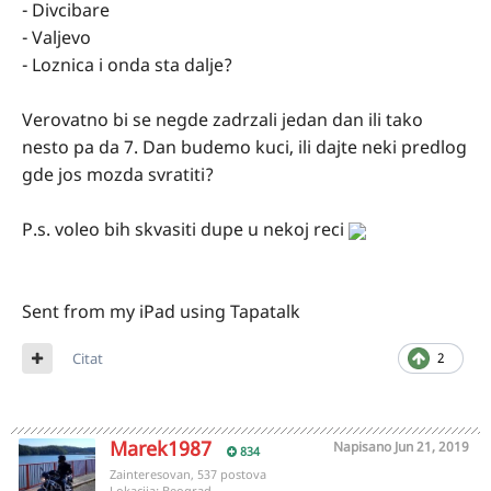
- Divcibare
- Valjevo
- Loznica i onda sta dalje?
Verovatno bi se negde zadrzali jedan dan ili tako
nesto pa da 7. Dan budemo kuci, ili dajte neki predlog
gde jos mozda svratiti?
P.s. voleo bih skvasiti dupe u nekoj reci
Sent from my iPad using Tapatalk
Citat
2
Marek1987
Napisano
Jun 21, 2019
834
Zainteresovan, 537 postova
Lokacija:
Beograd