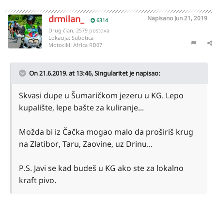
drmilan_
Napisano
Jun 21, 2019
6314
Drug član, 2579 postova
Lokacija:
Subotica
Motocikl:
Africa RD07
On 21.6.2019. at 13:46,
Singularitet
je napisao:
Skvasi dupe u Šumaričkom jezeru u KG. Lepo
kupalište, lepe bašte za kuliranje...
Možda bi iz Čačka mogao malo da proširiš krug
na Zlatibor, Taru, Zaovine, uz Drinu...
P.S. Javi se kad budeš u KG ako ste za lokalno
kraft pivo.