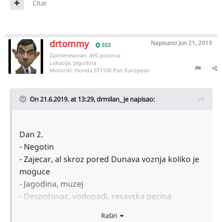
Citat
drtommy
Napisano
Jun 21, 2019
553
Zainteresovan, 495 postova
Lokacija:
Jagodina
Motocikl:
Honda ST1100 Pan European
On 21.6.2019. at 13:29,
drmilan_
je napisao:
Dan 2.
- Negotin
- Zajecar, al skroz pored Dunava voznja koliko je
moguce
- Jagodina, muzej
- Despotovac, vodopadi, resavska pecina
- Kragujevac, sumarice
Raširi
- Cacak spavanje