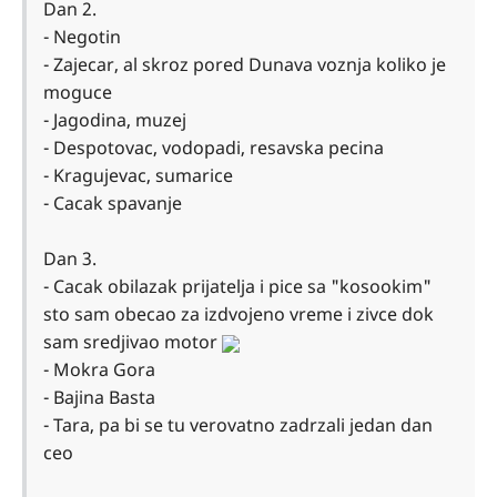
Dan 2.
- Negotin
- Zajecar, al skroz pored Dunava voznja koliko je
moguce
- Jagodina, muzej
- Despotovac, vodopadi, resavska pecina
- Kragujevac, sumarice
- Cacak spavanje
Dan 3.
- Cacak obilazak prijatelja i pice sa "kosookim"
sto sam obecao za izdvojeno vreme i zivce dok
sam sredjivao motor
- Mokra Gora
- Bajina Basta
- Tara, pa bi se tu verovatno zadrzali jedan dan
ceo