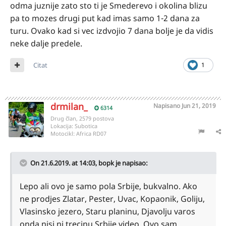
odma juznije zato sto ti je Smederevo i okolina blizu
pa to mozes drugi put kad imas samo 1-2 dana za
turu. Ovako kad si vec izdvojio 7 dana bolje je da vidis
neke dalje predele.
Citat
1
drmilan_
Napisano
Jun 21, 2019
6314
Drug član, 2579 postova
Lokacija:
Subotica
Motocikl:
Africa RD07
On 21.6.2019. at 14:03,
bopk
je napisao:
Lepo ali ovo je samo pola Srbije, bukvalno. Ako
ne prodjes Zlatar, Pester, Uvac, Kopaonik, Goliju,
Vlasinsko jezero, Staru planinu, Djavolju varos
onda nisi ni trecinu Srbije video. Ovo sam