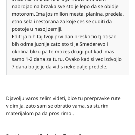
nabrojao na brzaka sve sto je lepo da se obidje
motorom. Ima jos milion mesta, planina, predela,
etno sela i restorana za koje ces se cuditi da
postoje u nasoj zemlji.
Edit: ja bih taj tvoji prvi dan preskocio tj otisao
bih odma juznije zato sto ti je Smederevo i
okolina blizu pa to mozes drugi put kad imas
samo 1-2 dana za turu. Ovako kad si vec izdvojio
7 dana bolje je da vidis neke dalje predele.
Djavolju varos zelim videti, bice tu prerpravke rute
vidim ja, zato sam se obratio vama, sa sturim
materijalom pa da prosirimo..