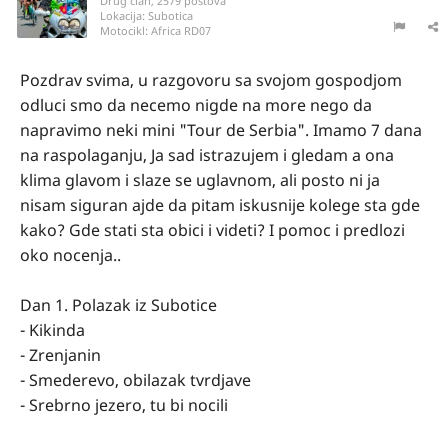
Drug član, 2579 postova
Lokacija:
Subotica
Motocikl:
Africa RD07
Pozdrav svima, u razgovoru sa svojom gospodjom
odluci smo da necemo nigde na more nego da
napravimo neki mini "Tour de Serbia". Imamo 7 dana
na raspolaganju, Ja sad istrazujem i gledam a ona
klima glavom i slaze se uglavnom, ali posto ni ja
nisam siguran ajde da pitam iskusnije kolege sta gde
kako? Gde stati sta obici i videti? I pomoc i predlozi
oko nocenja..
Dan 1. Polazak iz Subotice
- Kikinda
- Zrenjanin
- Smederevo, obilazak tvrdjave
- Srebrno jezero, tu bi nocili