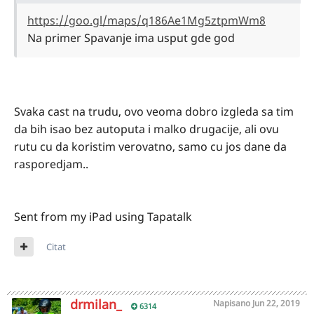
https://goo.gl/maps/q186Ae1Mg5ztpmWm8
Na primer Spavanje ima usput gde god
Svaka cast na trudu, ovo veoma dobro izgleda sa tim
da bih isao bez autoputa i malko drugacije, ali ovu
rutu cu da koristim verovatno, samo cu jos dane da
rasporedjam..
Sent from my iPad using Tapatalk
Citat
drmilan_
Napisano
Jun 22, 2019
6314