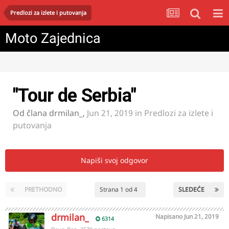
Predlozi za izlete i putovanja
Moto Zajednica
"Tour de Serbia"
Od člana
drmilan_
,
Jun 21, 2019
in
Predlozi za izlete i
putovanja
Napiši svoj odgovor
PRETHODNO
Strana 1 od 4
SLEDEĆE
drmilan_
Napisano
Jun 21, 2019
6314