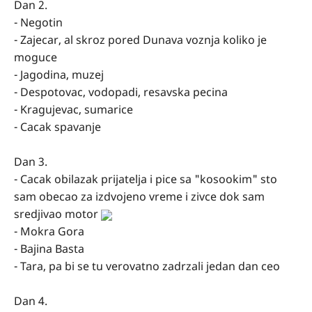
Dan 2.
- Negotin
- Zajecar, al skroz pored Dunava voznja koliko je
moguce
- Jagodina, muzej
- Despotovac, vodopadi, resavska pecina
- Kragujevac, sumarice
- Cacak spavanje
Dan 3.
- Cacak obilazak prijatelja i pice sa "kosookim" sto
sam obecao za izdvojeno vreme i zivce dok sam
sredjivao motor
- Mokra Gora
- Bajina Basta
- Tara, pa bi se tu verovatno zadrzali jedan dan ceo
Dan 4.