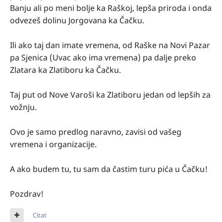
Banju ali po meni bolje ka Raškoj, lepša priroda i onda
odvezeš dolinu Jorgovana ka Čačku.
Ili ako taj dan imate vremena, od Raške na Novi Pazar
pa Sjenica (Uvac ako ima vremena) pa dalje preko
Zlatara ka Zlatiboru ka Čačku.
Taj put od Nove Varoši ka Zlatiboru jedan od lepših za
vožnju.
Ovo je samo predlog naravno, zavisi od vašeg
vremena i organizacije.
A ako budem tu, tu sam da častim turu pića u Čačku!
Pozdrav!
Citat