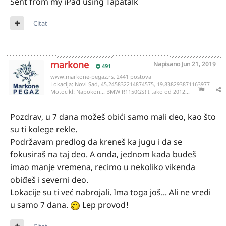
Sent from my iPad using Tapatalk
Citat
markone
Napisano
Jun 21, 2019
491
www.markone-pegaz.rs, 2441 postova
Lokacija:
Novi Sad, 45.245832214874575, 19.838293871163977
Motocikl:
Napokon... BMW R1150GS! I tako od 2012...
Pozdrav, u 7 dana možeš obići samo mali deo, kao što
su ti kolege rekle.
Podržavam predlog da kreneš ka jugu i da se
fokusiraš na taj deo. A onda, jednom kada budeš
imao manje vremena, recimo u nekoliko vikenda
obiđeš i severni deo.
Lokacije su ti već nabrojali. Ima toga još... Ali ne vredi
u samo 7 dana.
Lep provod!