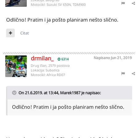
Motocikl:
Suzuki SV 650N, TDM900
Odlično! Pratim i ja pošto planiram nešto slično.
Citat
drmilan_
Napisano
Jun 21, 2019
6314
Drug član, 2579 postova
Lokacija:
Subotica
Motocikl:
Africa RD07
On 21.6.2019. at 13:44,
Marek1987
je napisao:
Odlično! Pratim i ja pošto planiram nešto slično.