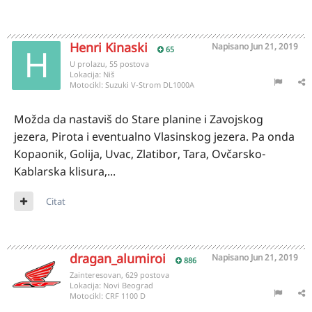
Henri Kinaski
Napisano
Jun 21, 2019
65
U prolazu, 55 postova
Lokacija:
Niš
Motocikl:
Suzuki V-Strom DL1000A
Možda da nastaviš do Stare planine i Zavojskog
jezera, Pirota i eventualno Vlasinskog jezera. Pa onda
Kopaonik, Golija, Uvac, Zlatibor, Tara, Ovčarsko-
Kablarska klisura,...
Citat
dragan_alumiroi
Napisano
Jun 21, 2019
886
Zainteresovan, 629 postova
Lokacija:
Novi Beograd
Motocikl:
CRF 1100 D