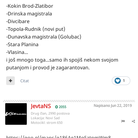
-Kokin Brod-Zlatibor
-Drinska magistrala
-Divcibare
-Topola-Rudnik (novi put)
-Dunavska magistrala (Golubac)
-Stara Planina
-Vlasina...
i još mnogo toga...samo ih spojiš nekom svojom
putanjom i provod je zagarantovan.
Citat
1
JevtaNS
Napisano
Jun 22, 2019
2055
Drug član, 2990 postova
Lokacija:
Novi Sad
Motocikl:
strom 650
https://goo.gl/maps/q186Ae1Mg5ztpmWm8