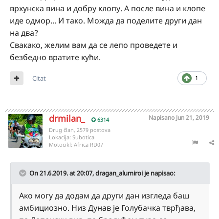
врхунска вина и добру клопу. А после вина и клопе
иде одмор... И тако. Можда да поделите други дан
на два?
Свакако, желим вам да се лепо проведете и
безбедно вратите кући.
Citat
1
drmilan_
Napisano
Jun 21, 2019
6314
Drug član, 2579 postova
Lokacija:
Subotica
Motocikl:
Africa RD07
On 21.6.2019. at 20:07,
dragan_alumiroi
je napisao:
Ако могу да додам да други дан изгледа баш
амбициозно. Низ Дунав је Голубачка тврђава,