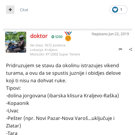
Citat
1
Napisano
Jun 22, 2019
doktor
5250
Ne silazi, 5672 postova
Lokacija:
Kraljevo
Motocikl:
XT1200Z Super Tenere
Pridruzujem se stavu da okolinu istrazujes vikend
turama, a ovu da se spustis juznije i obidjes delove
koji ti nisu na dohvat ruke.
Tipovi:
-dolina jorgovana (ibarska klisura Kraljevo-Raška)
-Kopaonik
-Uvac
-Pešter (npr. Novi Pazar-Nova Varoš...uključuje i
Zlatar)
-Tara