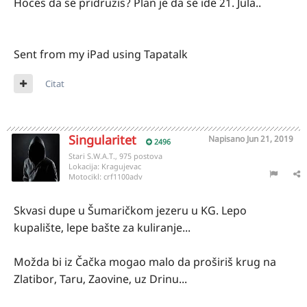
Hoces da se pridruzis? Plan je da se ide 21. Jula..
Sent from my iPad using Tapatalk
Citat
Singularitet
Napisano
Jun 21, 2019
2496
Stari S.W.A.T., 975 postova
Lokacija:
Kragujevac
Motocikl:
crf1100adv
Skvasi dupe u Šumaričkom jezeru u KG. Lepo
kupalište, lepe bašte za kuliranje...
Možda bi iz Čačka mogao malo da proširiš krug na
Zlatibor, Taru, Zaovine, uz Drinu...