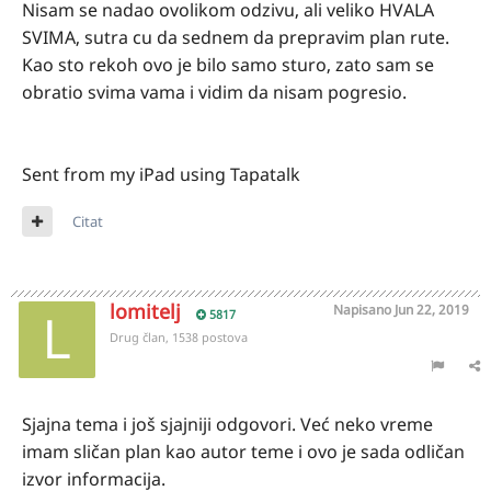
Nisam se nadao ovolikom odzivu, ali veliko HVALA
SVIMA, sutra cu da sednem da prepravim plan rute.
Kao sto rekoh ovo je bilo samo sturo, zato sam se
obratio svima vama i vidim da nisam pogresio.
Sent from my iPad using Tapatalk
Citat
lomitelj
Napisano
Jun 22, 2019
5817
Drug član, 1538 postova
Sjajna tema i još sjajniji odgovori. Već neko vreme
imam sličan plan kao autor teme i ovo je sada odličan
izvor informacija.