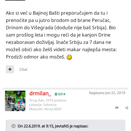
Ako si već u Bajinoj Bašti preporučujem da tu i
prenoćite pa u jutro brodom od brane Perućac,
Drinom do Višegrada (doduše nije baš Srbija). Bio
sam prošlog leta i mogu reći da je kanjon Drine
nezaboravan doživljaj. Inače Srbiju za 7 dana ne
možeš obići ako želiš videti makar najlepša mesta:
Prodzži odmor ako možeš.
Citat
drmilan_
Napisano
Jun 22, 2019
6314
Drug član, 2579 postova
Lokacija:
Subotica
Motocikl:
Africa RD07
On 22.6.2019. at 9:15,
JevtaNS
je napisao: