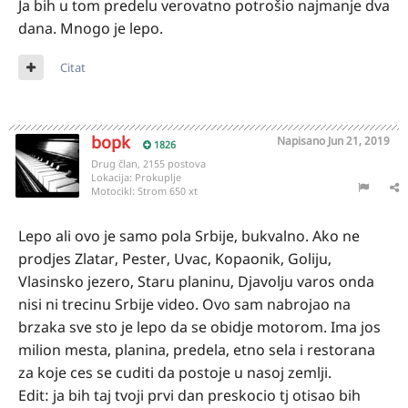
Ja bih u tom predelu verovatno potrošio najmanje dva
dana. Mnogo je lepo.
Citat
bopk
Napisano
Jun 21, 2019
1826
Drug član, 2155 postova
Lokacija:
Prokuplje
Motocikl:
Strom 650 xt
Lepo ali ovo je samo pola Srbije, bukvalno. Ako ne
prodjes Zlatar, Pester, Uvac, Kopaonik, Goliju,
Vlasinsko jezero, Staru planinu, Djavolju varos onda
nisi ni trecinu Srbije video. Ovo sam nabrojao na
brzaka sve sto je lepo da se obidje motorom. Ima jos
milion mesta, planina, predela, etno sela i restorana
za koje ces se cuditi da postoje u nasoj zemlji.
Edit: ja bih taj tvoji prvi dan preskocio tj otisao bih