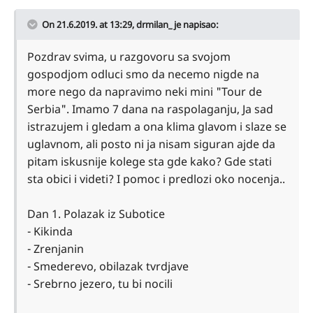
On 21.6.2019. at 13:29,
drmilan_
je napisao:
Pozdrav svima, u razgovoru sa svojom
gospodjom odluci smo da necemo nigde na
more nego da napravimo neki mini "Tour de
Serbia". Imamo 7 dana na raspolaganju, Ja sad
istrazujem i gledam a ona klima glavom i slaze se
uglavnom, ali posto ni ja nisam siguran ajde da
pitam iskusnije kolege sta gde kako? Gde stati
sta obici i videti? I pomoc i predlozi oko nocenja..
Dan 1. Polazak iz Subotice
- Kikinda
- Zrenjanin
- Smederevo, obilazak tvrdjave
- Srebrno jezero, tu bi nocili