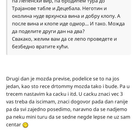
па Лепенски вир, па бродићем тура до
Трајанове табле и Децебала. Неготин и
околина нуде врхунска вина и добру клопу. А
после вина и клопе иде одмор... И тако. Можда
да поделите други дан на два?
Свакако, желим вам да се лепо проведете и
безбедно вратите кући.
Drugi dan je mozda previse, podelice se to na jos
jedan, kao sto rece drtommy mozda tako i bude. Pa u
trecem nastavim ka cacku i itd. U cacku znaci vec 3
vas treba da iscimam, znaci dogovor pada dan ranije
pa da svi zajedno posedimo, naravno da se nadjemo
pa neku mini turu da se sedne negde lepse ne uz sam
centar