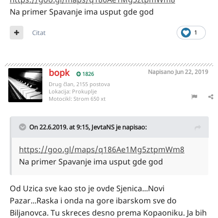
Na primer Spavanje ima usput gde god
Citat
1
bopk
Napisano
Jun 22, 2019
1826
Drug član, 2155 postova
Lokacija:
Prokuplje
Motocikl:
Strom 650 xt
On 22.6.2019. at 9:15,
JevtaNS
je napisao:
https://goo.gl/maps/q186Ae1Mg5ztpmWm8
Na primer Spavanje ima usput gde god
Od Uzica sve kao sto je ovde Sjenica...Novi
Pazar...Raska i onda na gore ibarskom sve do
Biljanovca. Tu skreces desno prema Kopaoniku. Ja bih