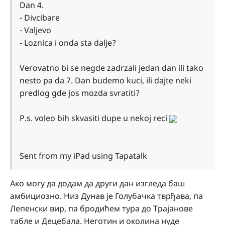
Dan 4.
- Divcibare
- Valjevo
- Loznica i onda sta dalje?
Verovatno bi se negde zadrzali jedan dan ili tako
nesto pa da 7. Dan budemo kuci, ili dajte neki
predlog gde jos mozda svratiti?
P.s. voleo bih skvasiti dupe u nekoj reci
Sent from my iPad using Tapatalk
Ако могу да додам да други дан изгледа баш
амбициозно. Низ Дунав је Голубачка тврђава, па
Лепенски вир, па бродићем тура до Трајанове
табле и Децебала. Неготин и околина нуде