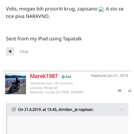
Vidis, mogao bih prosiriti krug, zapisano
. A sto se
tice piva NARAVNO.
Sent from my iPad using Tapatalk
Citat
Marek1987
Napisano
Jun 21, 2019
834
Zainteresovan, 537 postova
Lokacija:
Beograd
Motocikl:
Suzuki SV 650N, TDM900
On 21.6.2019. at 13:45,
drmilan_
je napisao: