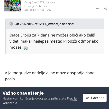
Drug član, 2579 postova
Lokacija:
Subotica
Motocikl:
Africa RD07
On 22.6.2019. at 12:11,
jovan.v
je napisao:
Inače Srbiju za 7 dana ne možeš obići ako želiš
videti makar najlepša mesta: Prodzži odmor ako
možeš.
A ja mogu dve nedelje al ne moze gospodja zbog
posla...
Važno obaveštenje
I accept
Nastavkom korišćenja ovog sajta prihvatate
Pravila
Sent from my iPad using Tapatalk
korišćenja