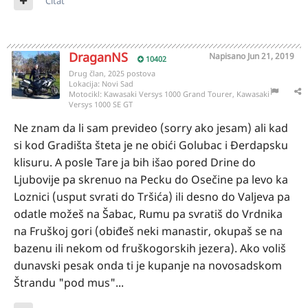
Citat
DraganNS
Napisano
Jun 21, 2019
10402
Drug član, 2025 postova
Lokacija:
Novi Sad
Motocikl:
Kawasaki Versys 1000 Grand Tourer, Kawasaki
Versys 1000 SE GT
Ne znam da li sam prevideo (sorry ako jesam) ali kad
si kod Gradišta šteta je ne obići Golubac i Đerdapsku
klisuru. A posle Tare ja bih išao pored Drine do
Ljubovije pa skrenuo na Pecku do Osečine pa levo ka
Loznici (usput svrati do Tršića) ili desno do Valjeva pa
odatle možeš na Šabac, Rumu pa svratiš do Vrdnika
na Fruškoj gori (obiđeš neki manastir, okupaš se na
bazenu ili nekom od fruškogorskih jezera). Ako voliš
dunavski pesak onda ti je kupanje na novosadskom
Štrandu "pod mus"...