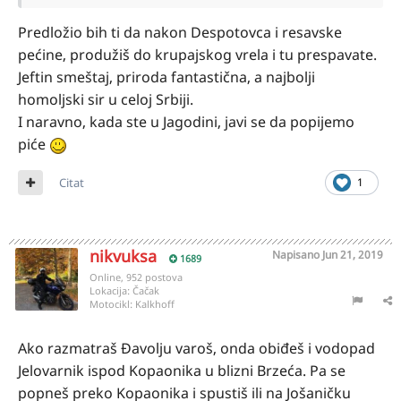
Predložio bih ti da nakon Despotovca i resavske
pećine, produžiš do krupajskog vrela i tu prespavate.
Jeftin smeštaj, priroda fantastična, a najbolji
homoljski sir u celoj Srbiji.
I naravno, kada ste u Jagodini, javi se da popijemo
piće
Citat
1
nikvuksa
Napisano
Jun 21, 2019
1689
Online, 952 postova
Lokacija:
Čačak
Motocikl:
Kalkhoff
Ako razmatraš Đavolju varoš, onda obiđeš i vodopad
Jelovarnik ispod Kopaonika u blizni Brzeća. Pa se
popneš preko Kopaonika i spustiš ili na Jošaničku