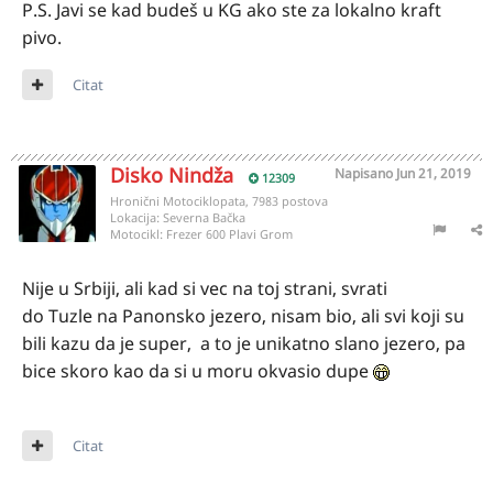
P.S. Javi se kad budeš u KG ako ste za lokalno kraft
pivo.
Citat
Disko Nindža
Napisano
Jun 21, 2019
12309
Hronični Motociklopata, 7983 postova
Lokacija:
Severna Bačka
Motocikl:
Frezer 600 Plavi Grom
Nije u Srbiji, ali kad si vec na toj strani, svrati
do Tuzle na Panonsko jezero, nisam bio, ali svi koji su
bili kazu da je super, a to je unikatno slano jezero, pa
bice skoro kao da si u moru okvasio dupe
Citat