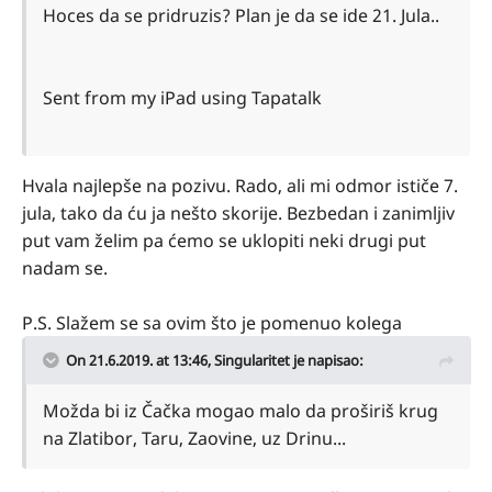
Hoces da se pridruzis? Plan je da se ide 21. Jula..
Sent from my iPad using Tapatalk
Hvala najlepše na pozivu. Rado, ali mi odmor ističe 7.
jula, tako da ću ja nešto skorije. Bezbedan i zanimljiv
put vam želim pa ćemo se uklopiti neki drugi put
nadam se.
P.S. Slažem se sa ovim što je pomenuo kolega
On 21.6.2019. at 13:46,
Singularitet
je napisao:
Možda bi iz Čačka mogao malo da proširiš krug
na Zlatibor, Taru, Zaovine, uz D
rinu...