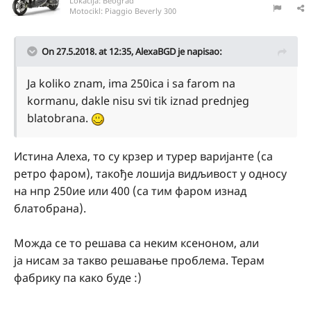
Lokacija:
Beograd
Motocikl:
Piaggio Beverly 300
On 27.5.2018. at 12:35,
AlexaBGD
je napisao:
Ja koliko znam, ima 250ica i sa farom na
kormanu, dakle nisu svi tik iznad prednjeg
blatobrana.
Истина Алеха, то су крзер и турер варијанте (са
ретро фаром), такође лошија видљивост у односу
на нпр 250ие или 400 (са тим фаром изнад
блатобрана).
Можда се то решава са неким ксеноном, али
ја нисам за такво решавање проблема. Терам
фабрику па како буде
:)