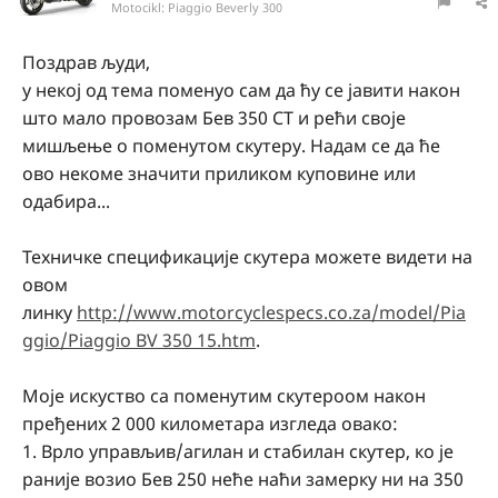
Motocikl:
Piaggio Beverly 300
Поздрав људи,
у некој од тема поменуо сам да ћу се јавити након
што мало провозам Бев 350 СТ и рећи своје
мишљење о поменутом скутеру. Надам се да ће
ово некоме значити приликом куповине или
одабира...
Техничке спецификације скутера можете видети на
овом
линку
http://www.motorcyclespecs.co.za/model/Pia
ggio/Piaggio BV 350 15.htm
.
Моје искуство са поменутим скутероом након
пређених 2 000 километара изгледа овако:
1. Врло управљив/агилан и стабилан скутер, ко је
раније возио Бев 250 неће наћи замерку ни на 350