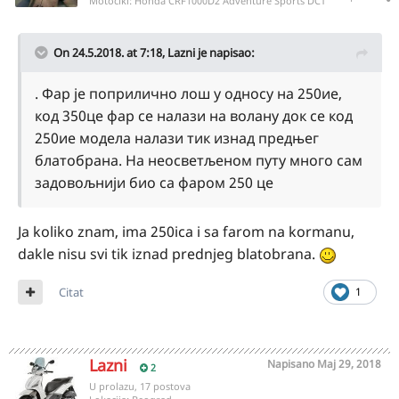
Motocikl:
Honda CRF1000D2 Adventure Sports DCT
On 24.5.2018. at 7:18,
Lazni
je napisao:
. Фар је поприлично лош у односу на 250ие,
код 350це фар се налази на волану док се код
250ие модела налази тик изнад предњег
блатобрана. На неосветљеном путу много сам
задовољнији био са фаром 250 ц
е
Ja koliko znam, ima 250ica i sa farom na kormanu,
dakle nisu svi tik iznad prednjeg blatobrana.
Citat
1
Lazni
Napisano
Maj 29, 2018
2
U prolazu, 17 postova