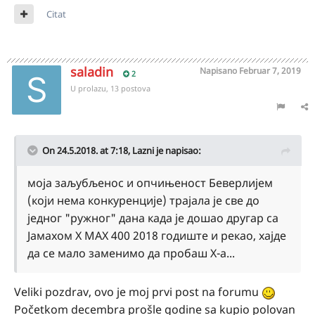
Citat
saladin
Napisano
Februar 7, 2019
2
U prolazu, 13 postova
On 24.5.2018. at 7:18,
Lazni
je napisao:
моја заљубљенос и опчињеност Беверлијем
(који нема конкуренције) трајала је све до
једног "ружног" дана када је дошао другар са
Јамахом Х МАХ 400 2018 годиште и рекао, хајде
да се мало заменимо да пробаш Х-а...
Veliki pozdrav, ovo je moj prvi post na forumu
Početkom decembra prošle godine sa kupio polovan