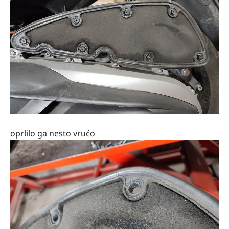
oprlilo ga nesto vrućo