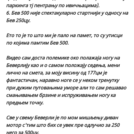
паркинга тј пентрању по ивичњацима).
6. Бев 500 није спектакуларно стартнији у односу на
Бев 250цу.
Ето то је то што ми је пало на памет, то су утисци
по којима памтим Бев 500.
Видео сам доста полемике око полажаја ногу на
Беверлију као и о самом положају седења, мени
лично на смета, за моју висину од 177цм је
фантастичан, наравно ноге се у неком тренутку
при дужим путовањима уморе али то сам решавао
смањивањем брзине и испруживањем ногу ка
предњем точку.
Све у свему Беверли је по мом мишљењу диван
мотор с'тим што бих се увек пре одлучио за 250
него за 500цу.