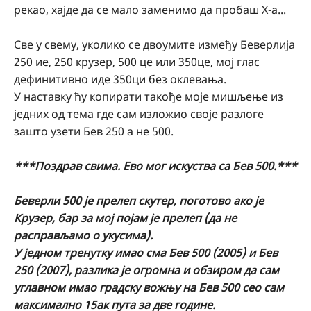
рекао, хајде да се мало заменимо да пробаш Х-а...
Све у свему, уколико се двоумите између Беверлија
250 ие, 250 крузер, 500 це или 350це, мој глас
дефинитивно иде 350ци без оклевања.
У наставку ћу копирати такође моје мишљење из
једних од тема где сам изложио своје разлоге
зашто узети Бев 250 а не 500.
***Поздрав свима. Ево мог искуства са Бев 500.***
Беверли 500 је прелеп скутер, поготово ако је
Крузер, бар за мој појам је прелеп (да не
расправљамо о укусима).
У једном тренутку имао сма Бев 500 (2005) и Бев
250 (2007), разлика је огромна и обзиром да сам
углавном имао градску вожњу на Бев 500 сео сам
максимално 15ак пута за две године.