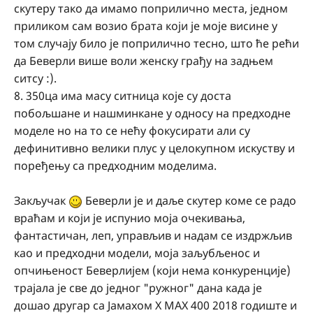
скутеру тако да имамо поприлично места, једном
приликом сам возио брата који је моје висине у
том случају било је поприлично тесно, што ће рећи
да Беверли више воли женску грађу на задњем
ситсу
:).
8. 350ца има масу ситница које су доста
побољшане и нашминкане у односу на предходне
моделе но на то се нећу фокусирати али су
дефинитивно велики плус у целокупном искуству и
поређењу са предходним моделима.
Закључак
Беверли је и даље скутер коме се радо
враћам и који је испунио моја очекивања,
фантастичан, леп, управљив и надам се издржљив
као и предходни модели, моја заљубљенос и
опчињеност Беверлијем (који нема конкуренције)
трајала је све до једног "ружног" дана када је
дошао другар са Јамахом Х МАХ 400 2018 годиште и