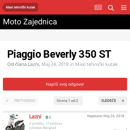
Maxi tehnički kutak
Moto Zajednica
Piaggio Beverly 350 ST
Od člana
Lazni
,
Maj 24, 2018
in
Maxi tehnički kutak
Napiši svoj odgovor
PRETHODNO
Strana 1 od 2
SLEDEĆE
Lazni
Napisano
Maj 24, 2018
2
U prolazu, 17 postova
Lokacija:
Beograd