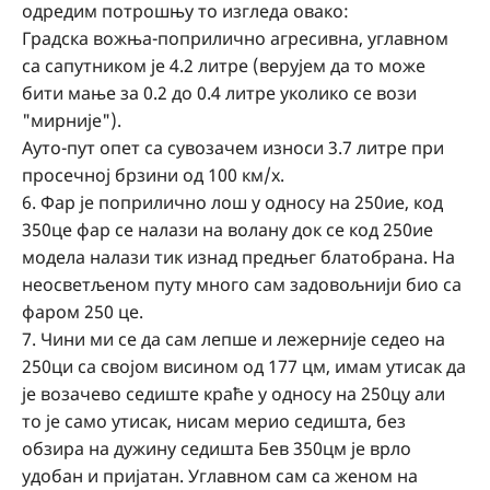
одредим потрошњу то изгледа овако:
Градска вожња-поприлично агресивна, углавном
са сапутником је 4.2 литре (верујем да то може
бити мање за 0.2 до 0.4 литре уколико се вози
"мирније").
Ауто-пут опет са сувозачем износи 3.7 литре при
просечној брзини од 100 км/х.
6. Фар је поприлично лош у односу на 250ие, код
350це фар се налази на волану док се код 250ие
модела налази тик изнад предњег блатобрана. На
неосветљеном путу много сам задовољнији био са
фаром 250 це.
7. Чини ми се да сам лепше и лежерније седео на
250ци са својом висином од 177 цм, имам утисак да
је возачево седиште краће у односу на 250цу али
то је само утисак, нисам мерио седишта, без
обзира на дужину седишта Бев 350цм је врло
удобан и пријатан. Углавном сам са женом на