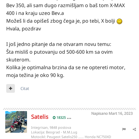
Bev 350, ali sam dugo razmišljam o baš tom X-MAX
400 i na kraju uzeo Bev.a
Možeš li da opišeš zbog čega je, po tebi, X bolji
Hvala, pozdrav
I još jedno pitanje da ne otvaram novu temu:
Šta misliš o putovanju od 500-600 km sa ovim
skuterom.
Kolika je optimalna brzina da se ne optereti motor,
moja težina je oko 90 kg.
Citat
Napisano
Mart 16, 2023
Satelis
18325
Integrisan, 9848 postova
Lokacija:
Beograd - M.M.Lug
Motocikl:
Peugeot Satelis250 ...... Honda NC750XD