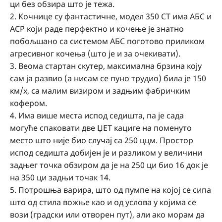
ци без обзира што је тежа.
2. Кочнице су фантастичне, модел 350 СТ има АБС и
АСР који раде перфектно и кочење је знатно
побољшано са системом АБС поготово приликом
агресивног кочења (што је и за очекивати).
3. Веома стартан скутер, максимална брзина коју
сам ја развио (а нисам се пуно трудио) била је 150
км/х, са малим визиром и задњим фабричким
кофером.
4. Има више места испод седишта, па је сада
могуће спаковати две ЏЕТ кациге на поменуто
место што није био случај са 250 ццм. Простор
испод седишта добијен је и разликом у величини
задњег точка обзиром да је на 250 ци био 16 док је
на 350 ци задњи точак 14.
5. Потрошња варира, што од пумпе на којој се сипа
што од стила вожње као и од услова у којима се
вози (градски или отворен пут), али ако морам да