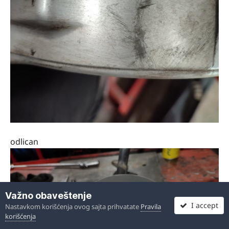
odlican
Važno obaveštenje
I accept
Nastavkom korišćenja ovog sajta prihvatate
Pravila
korišćenja