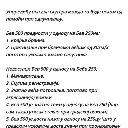
Упоредићу ова два скутера можда то буде неком од
помоћи при одлучивању.
Бев 500 предности у односу на Бев 250ие:
1. Крајња брзина.
2. Претицање при брзинама већим од 80км/х
поготово уколико имамо сапутника.
Недостаци Бев 500 у односу на Бебв 250:
1. Маневрисање.
2. Скупља регистрација.
3. Знатно већа потрошња, поготово при
агресивнијој вожњи.
4. Бев 500 је знатно тежи у односу на Бев 250 (бар
сам такав утисак стекао при градској вожњи).
5. Бев 500 је доста нижи у односу на 250цу (што у
градским условима доста значи при проналажењу