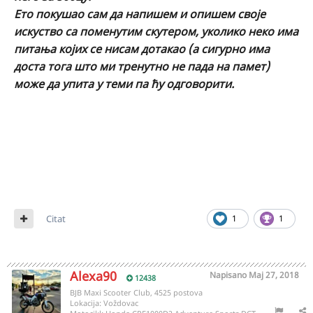
Ето покушао сам да напишем и опишем своје
искуство са поменутим скутером, уколико неко има
питања којих се нисам дотакао (а сигурно има
доста тога што ми тренутно не пада на памет)
може да упита у теми па ћу одговорити.
Citat
1
1
Alexa90
Napisano
Maj 27, 2018
12438
BJB Maxi Scooter Club, 4525 postova
Lokacija:
Voždovac