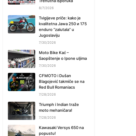
Trenutna isporuka
8/7/2026
Tvigijeve priče: kako je
kvalitetna Jawa 250 и 175
enduro “zalutala” u
Jugoslaviju
7/30/2026
Moto Bike Kać –
Saopštenje o Ipone uljima
7/30/2026
CFMOTO i Dušan
Blagojević takmiče se na
Red Bull Romaniacs
7/28/2026
Triumph i Indian traže
moto mehaničara!
7/28/2026
Kawasaki Versys 650 na
popustu!