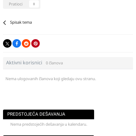
Pratioci
0
Spisak tema
Aktivni korisnici
0 članova
Nema ulogovanih članova koji gledaju ovu stranu.
PREDSTOJEĆA DEŠAVANJA
Nema predstojećih dešavanja u kalendaru.