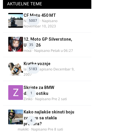
AKTUELNE TEME
CF Moto 450 MT
5007
NIKOLA 1
· Napisano
Novembar 10, 2023
12. Moto GP Silverstone,
35
UK, 2026
mixa
· Napisano
Petak u 06:27
Kratke voznje
5183
lalajko
· Napisano
Decembar 9,
2007
Skripte za BMW
1
dijagnostiku
Zinko
· Napisano
Pre 2 sati
Kako najlakše skinuti boju
za drvo sa stakla
4
prozora?
makikt
· Napisano
Pre 8 sati