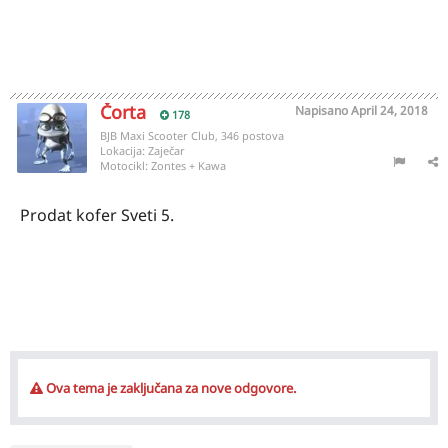
Čorta
Napisano
April 24, 2018
178
BJB Maxi Scooter Club, 346 postova
Lokacija:
Zaječar
Motocikl:
Zontes + Kawa
Prodat kofer Sveti 5.
Ova tema je zaključana za nove odgovore.