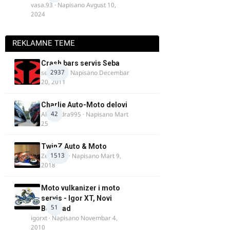
vasa.93
· Napisano
Avgust 10,
2024
REKLAMNE TEME
Crash bars servis Seba
2937
seba011
· Napisano
Decembar
20, 2011
Charlie Auto-Moto delovi
42
Alexandra995
· Napisano
Mart
25
TwinZ Auto & Moto
1513
Zeljkamp
· Napisano
Mart 9,
2018
Moto vulkanizer i moto
servis - Igor XT, Novi
51
Beograd
igorxt
· Napisano
Novembar 4,
2010