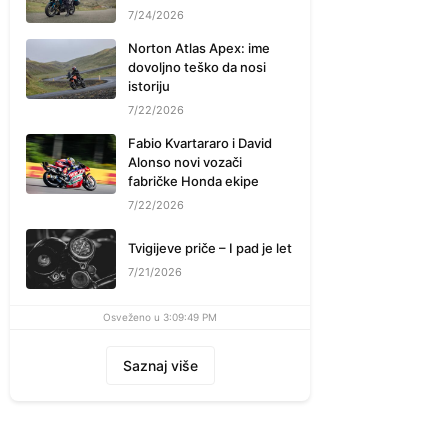
7/24/2026
Norton Atlas Apex: ime
dovoljno teško da nosi
istoriju
7/22/2026
Fabio Kvartararo i David
Alonso novi vozači
fabričke Honda ekipe
7/22/2026
Tvigijeve priče – I pad je let
7/21/2026
Osveženo u 3:09:49 PM
Saznaj više