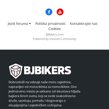
Jezik foruma
Politika privatnosti
Kontaktirajte nas
Cookies
BJBikers.com
Powered by Invision Community
Dobrodošli na vebsajt naše moto zajednice,
napravljen od motociklista za motocikliste. Ovo
jedinstveno mesto je satkano od iskustava hiljada
bajkera širom sveta, koji se ovde svakodnevno
druže, savetuju, pomažu i dogovaraju o
okupljanjima i zajedničkim vožnjama.