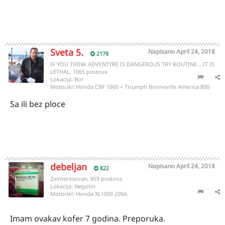
Sveta 5.
Napisano
April 24, 2018
2178
IF YOU THINK ADVENTYRE IS DANGEROUS TRY ROUTINE ...IT IS
LETHAL, 1065 postova
Lokacija:
Bor
Motocikl:
Honda CBF 1000 + Triumph Bonneville America 800
Sa ili bez ploce
debeljan
Napisano
April 24, 2018
822
Zainteresovan, 859 postova
Lokacija:
Negotin
Motocikl:
Honda XL1000 2004.
Imam ovakav kofer 7 godina. Preporuka.