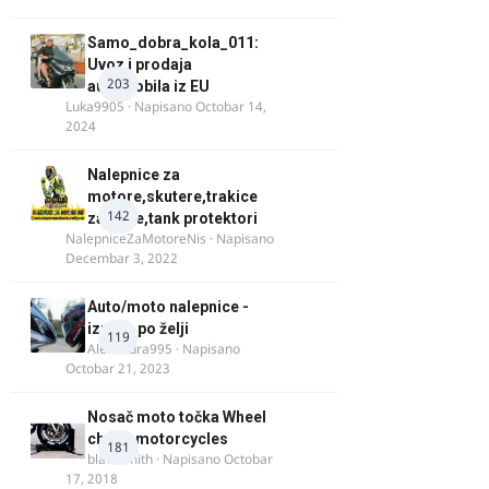
Samo_dobra_kola_011:
Uvoz i prodaja
203
automobila iz EU
Luka9905
· Napisano
Octobar 14,
2024
Nalepnice za
motore,skutere,trakice
142
za felne,tank protektori
NalepniceZaMotoreNis
· Napisano
Decembar 3, 2022
Auto/moto nalepnice -
izrada po želji
119
Alexandra995
· Napisano
Octobar 21, 2023
Nosač moto točka Wheel
chock motorcycles
181
blacksmith
· Napisano
Octobar
17, 2018