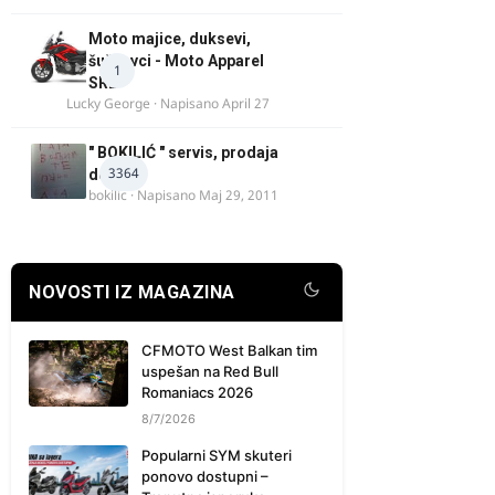
Moto majice, duksevi,
šuškavci - Moto Apparel
1
SRB
Lucky George
· Napisano
April 27
" BOKILIĆ " servis, prodaja
3364
delova
bokilic
· Napisano
Maj 29, 2011
NOVOSTI IZ MAGAZINA
CFMOTO West Balkan tim
uspešan na Red Bull
Romaniacs 2026
8/7/2026
Popularni SYM skuteri
ponovo dostupni –