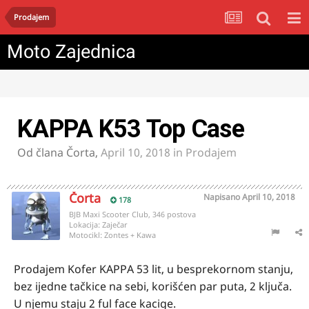
Prodajem
Moto Zajednica
KAPPA K53 Top Case
Od člana
Čorta
,
April 10, 2018
in
Prodajem
Čorta
Napisano
April 10, 2018
178
BJB Maxi Scooter Club, 346 postova
Lokacija:
Zaječar
Motocikl:
Zontes + Kawa
Prodajem Kofer KAPPA 53 lit, u besprekornom stanju,
bez ijedne tačkice na sebi, korišćen par puta, 2 ključa.
U njemu staju 2 ful face kacige.