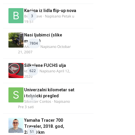
Kaciga iz lidla flip-up nova
3
Bor-i-slave
· Napisano
Petak u
19:51
Nasi ljubimci (slike
motora)
7804
AArnold
· Napisano
Octobar
21, 2007
Silkolene FUCHS ulja
622
ktm600
· Napisano
April 12,
2020
Univerzalni kilometar sat
i tehnicki pregled
0
Silvester Contos
· Napisano
Pre 3 sati
Yamaha Tracer 700
Traveler, 2018. god,
51
28.100 km