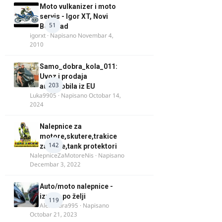
Moto vulkanizer i moto
servis - Igor XT, Novi
51
Beograd
igorxt
· Napisano
Novembar 4,
2010
Samo_dobra_kola_011:
Uvoz i prodaja
203
automobila iz EU
Luka9905
· Napisano
Octobar 14,
2024
Nalepnice za
motore,skutere,trakice
142
za felne,tank protektori
NalepniceZaMotoreNis
· Napisano
Decembar 3, 2022
Auto/moto nalepnice -
izrada po želji
119
Alexandra995
· Napisano
Octobar 21, 2023