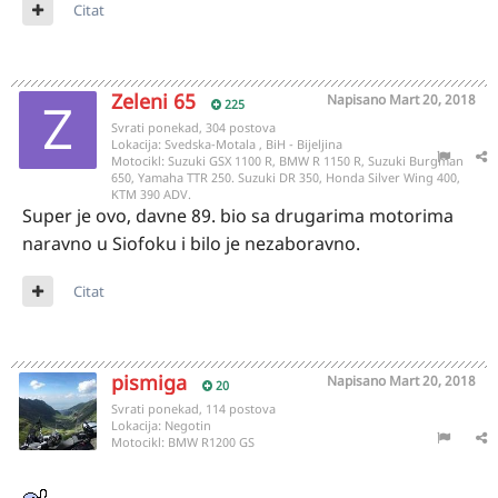
Citat
Zeleni 65
Napisano
Mart 20, 2018
225
Svrati ponekad, 304 postova
Lokacija:
Svedska-Motala , BiH - Bijeljina
Motocikl:
Suzuki GSX 1100 R, BMW R 1150 R, Suzuki Burgman
650, Yamaha TTR 250. Suzuki DR 350, Honda Silver Wing 400,
KTM 390 ADV.
Super je ovo, davne 89. bio sa drugarima motorima
naravno u Siofoku i bilo je nezaboravno.
Citat
pismiga
Napisano
Mart 20, 2018
20
Svrati ponekad, 114 postova
Lokacija:
Negotin
Motocikl:
BMW R1200 GS