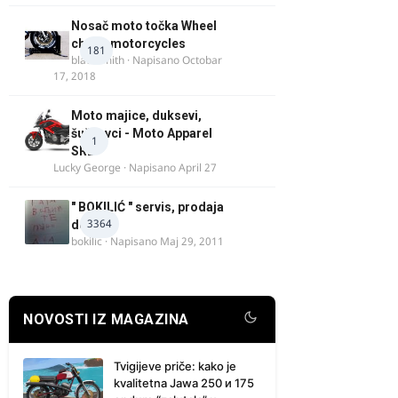
Nosač moto točka Wheel
chock motorcycles
181
blacksmith
· Napisano
Octobar
17, 2018
Moto majice, duksevi,
šuškavci - Moto Apparel
1
SRB
Lucky George
· Napisano
April 27
" BOKILIĆ " servis, prodaja
3364
delova
bokilic
· Napisano
Maj 29, 2011
NOVOSTI IZ MAGAZINA
Tvigijeve priče: kako je
kvalitetna Jawa 250 и 175