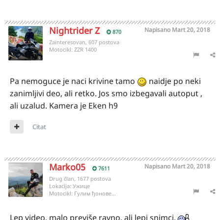
Nightrider Z
Napisano
Mart 20, 2018
870
Zainteresovan, 607 postova
Motocikl:
ZZR 1400
Pa nemoguce je naci krivine tamo
naidje po neki
zanimljivi deo, ali retko. Jos smo izbegavali autoput ,
ali uzalud. Kamera je Eken h9
Citat
Marko05
Napisano
Mart 20, 2018
7611
Drug član, 1677 postova
Lokacija:
Ужице
Motocikl:
Гулим ђонове...
Lep video, malo previše ravno, ali lepi snimci.