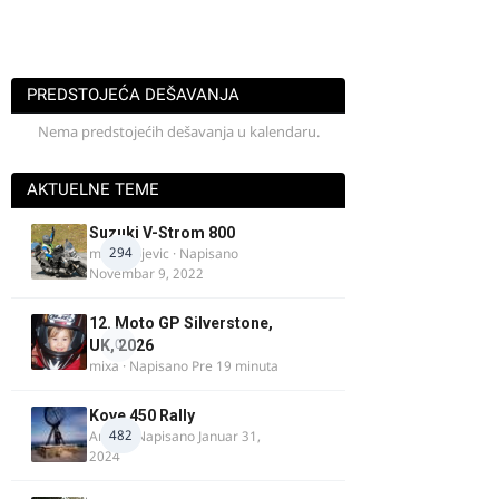
PREDSTOJEĆA DEŠAVANJA
Nema predstojećih dešavanja u kalendaru.
AKTUELNE TEME
Suzuki V-Strom 800
294
m.milivojevic
· Napisano
Novembar 9, 2022
12. Moto GP Silverstone,
0
UK, 2026
mixa
· Napisano
Pre 19 minuta
Kove 450 Rally
482
AnteK
· Napisano
Januar 31,
2024