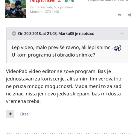
Nightrider Z
870
Zainteresovan, 607 postova
Motocikl:
ZZR 1400
On 20.3.2018. at 21:03,
Marko05
je napisao:
Lep video, malo previše ravno, ali lepi snimci.
U kom programu si obradio snimke?
VideoPad video editor se zove program. Bas je
jednostavan za koriscenje, ali samim tim verovatno
ne pruza mnogo mogucnosti. Mada meni to za sad
ne znaci nista jer i ovo jedva sklepam, bas mi dosta
vremena treba.
Citat