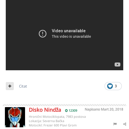
Citat
3
Disko Nindža
Napisano
Mart 20, 2018
12309
Hronični Motociklopata, 7983 postova
Lokacija:
Severna Bačka
Motocikl:
Frezer 600 Plavi Grom