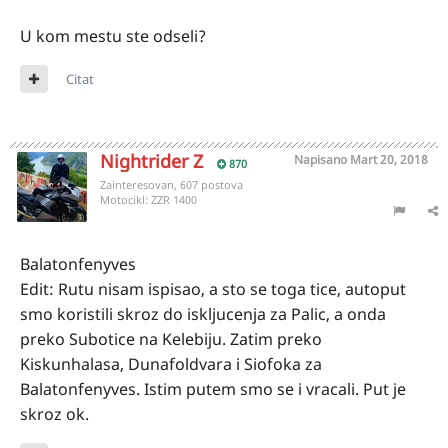
U kom mestu ste odseli?
Citat
Nightrider Z
Napisano
Mart 20, 2018
870
Zainteresovan, 607 postova
Motocikl:
ZZR 1400
Balatonfenyves
Edit: Rutu nisam ispisao, a sto se toga tice, autoput
smo koristili skroz do iskljucenja za Palic, a onda
preko Subotice na Kelebiju. Zatim preko
Kiskunhalasa, Dunafoldvara i Siofoka za
Balatonfenyves. Istim putem smo se i vracali. Put je
skroz ok.