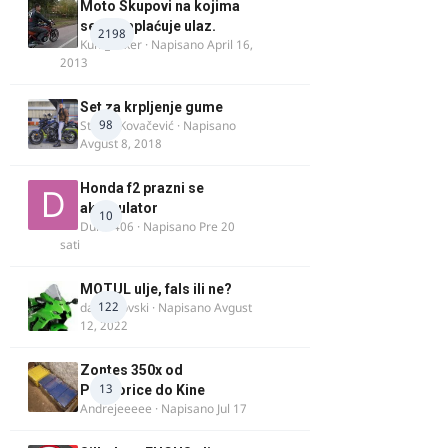
Moto Skupovi na kojima
se ne naplaćuje ulaz.
2198
Kum_Mixer
· Napisano
April 16,
2013
Set za krpljenje gume
98
Stefan Kovačević
· Napisano
Avgust 8, 2018
Honda f2 prazni se
akomulator
10
Dule1406
· Napisano
Pre 20
sati
MOTUL ulje, fals ili ne?
122
dalipopovski
· Napisano
Avgust
12, 2022
Zontes 350x od
13
Podgorice do Kine
Andrejeeeee
· Napisano
Jul 17