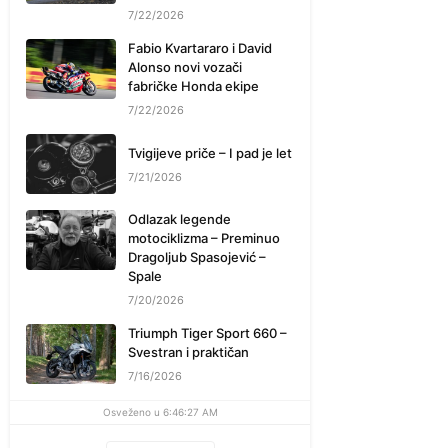
7/22/2026
Fabio Kvartararo i David
Alonso novi vozači
fabričke Honda ekipe
7/22/2026
Tvigijeve priče – I pad je let
7/21/2026
Odlazak legende
motociklizma – Preminuo
Dragoljub Spasojević –
Spale
7/20/2026
Triumph Tiger Sport 660 –
Svestran i praktičan
7/16/2026
Osveženo u 6:46:27 AM