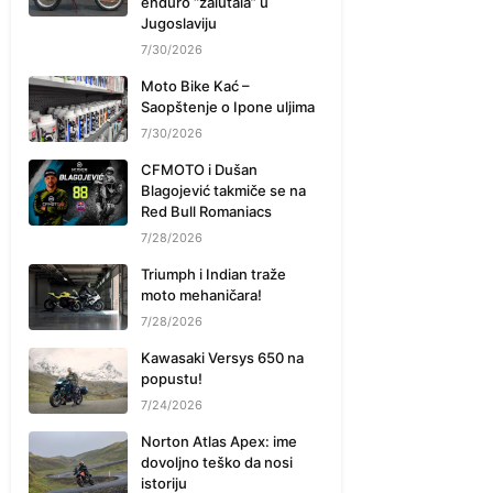
enduro “zalutala” u
Jugoslaviju
7/30/2026
Moto Bike Kać –
Saopštenje o Ipone uljima
7/30/2026
CFMOTO i Dušan
Blagojević takmiče se na
Red Bull Romaniacs
7/28/2026
Triumph i Indian traže
moto mehaničara!
7/28/2026
Kawasaki Versys 650 na
popustu!
7/24/2026
Norton Atlas Apex: ime
dovoljno teško da nosi
istoriju