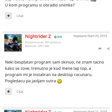
U kom programu si obradio snimke?
Citat
Nightrider Z
Napisano
Mart 20, 2018
870
Zainteresovan, 607 postova
Motocikl:
ZZR 1400
Neki besplatan program sam skinuo, ne znam tacno
kako se zove, trenutno je kod mene lap top, a
program mi je instaliran na desktop racunaru.
Pogledacu pa javljam sutra
Citat
Napisano
Mart 21, 2018