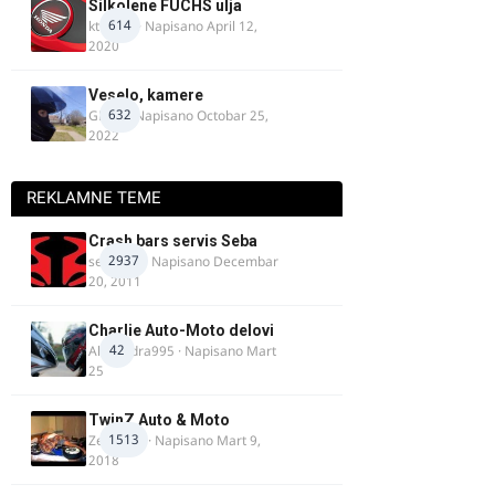
Silkolene FUCHS ulja
614
ktm600
· Napisano
April 12,
2020
Veselo, kamere
632
GR 46
· Napisano
Octobar 25,
2022
REKLAMNE TEME
Crash bars servis Seba
2937
seba011
· Napisano
Decembar
20, 2011
Charlie Auto-Moto delovi
42
Alexandra995
· Napisano
Mart
25
TwinZ Auto & Moto
1513
Zeljkamp
· Napisano
Mart 9,
2018