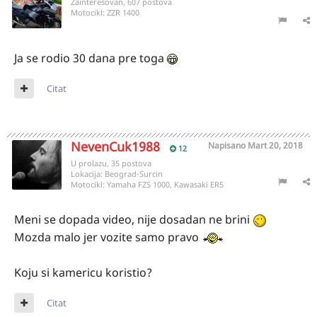
Zainteresovan, 607 postova
Motocikl:
ZZR 1400
Ja se rodio 30 dana pre toga
Citat
NevenCuk1988
Napisano
Mart 20, 2018
12
U prolazu, 35 postova
Lokacija:
Beograd-Surcin
Motocikl:
Yamaha FZS 1000, Kawasaki ER5
Meni se dopada video, nije dosadan ne brini
Mozda malo jer vozite samo pravo
Koju si kamericu koristio?
Citat