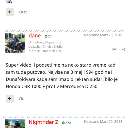
Citat
dane
Napisano
Mart 20, 2018
27
U prolazu, 94 postova
Lokacija:
CH vise Srbija
Motocikl:
imam ih vise
Super video i podseti me na neko staro vreme kad
sam tuda putovao. Najvise na 3 maj 1994 godine i
Dunafoldvara kada sam imao direktan sudar, bilo je
Honda CBR 1000 F protiv Mercedesa D 250.
Citat
Nightrider Z
Napisano
Mart 20, 2018
870