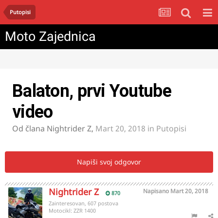
Putopisi
Moto Zajednica
Balaton, prvi Youtube
video
Od člana
Nightrider Z
,
Mart 20, 2018
in
Putopisi
Napiši svoj odgovor
Nightrider Z
Napisano
Mart 20, 2018
870
Zainteresovan, 607 postova
Motocikl:
ZZR 1400