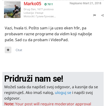
Marko05
Napisano
Mart 21, 2018
7611
Drug član, 1677 postova
Lokacija:
Ужице
Motocikl:
Гулим ђонове...
Vazi, hvala ti. Pošto sam i ja uzeo eken h9r, pa
probavam razne programe da vidim koji najbolje
paše. Sad cu da probam i VideoPad.
Citat
Pridruži nam se!
Možeš sada da napišeš svoj odgovor, a kasnije da se
registruješ. Ako imaš nalog,
uloguj se
i napiši svoj
odgovor.
Note:
Your post will require moderator approval