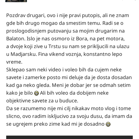
Pozdrav drugari, ovo i nije pravi putopis, ali ne znam
gde bih drugo mogao da smestim temu. Radi se o
proslogodisnjem putovanju sa mojim drugarim na
Balaton. Islo je nas osmoro iz Bora, na pet motora,
a dvoje koji zive u Trstu su nam se prikljucili na ulazu
u Madjarsku. Fina vikend voznja, konstantno lepo
vreme.
Sklepao sam neki video i voleo bih da cujem neke
savete i zamerke posto mi deluje da je dosta dosadan
kad ga neko gleda. Meni je dobar jer se odmah setim
kako je bilo
Ali bih voleo da dobijem neke
objektivne savete za u buduce.
Da se razumemo nije mi cilj nikakav moto vlog i tome
slicno, ovo radim iskljucivo za svoju dusu, da imam da
se ugrejem preko zime kad mi je dosadno