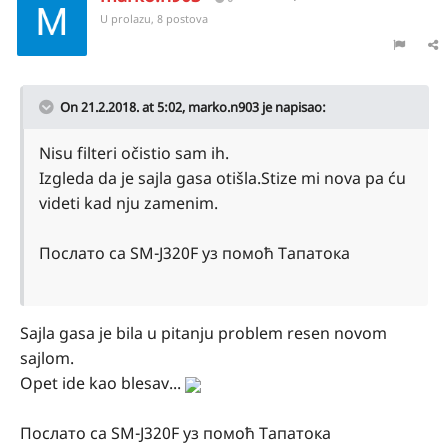
U prolazu, 8 postova
On 21.2.2018. at 5:02,
marko.n903
je napisao:
Nisu filteri očistio sam ih.
Izgleda da je sajla gasa otišla.Stize mi nova pa ću
videti kad nju zamenim.
Послато са SM-J320F уз помоћ Тапатока
Sajla gasa je bila u pitanju problem resen novom
sajlom.
Opet ide kao blesav...
Послато са SM-J320F уз помоћ Тапатока