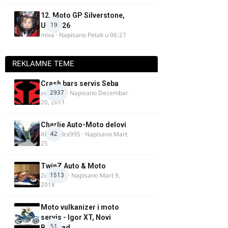
12. Moto GP Silverstone,
19
UK, 2026
mixa
· Napisano
Petak u 06:27
REKLAMNE TEME
Crash bars servis Seba
2937
seba011
· Napisano
Decembar
20, 2011
Charlie Auto-Moto delovi
42
Alexandra995
· Napisano
Mart
25
TwinZ Auto & Moto
1513
Zeljkamp
· Napisano
Mart 9,
2018
Moto vulkanizer i moto
servis - Igor XT, Novi
51
Beograd