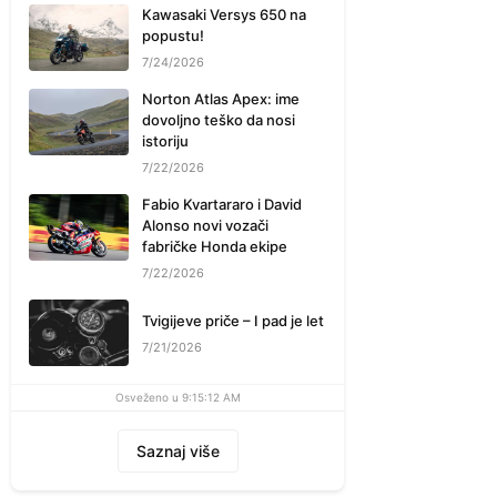
Kawasaki Versys 650 na
popustu!
7/24/2026
Norton Atlas Apex: ime
dovoljno teško da nosi
istoriju
7/22/2026
Fabio Kvartararo i David
Alonso novi vozači
fabričke Honda ekipe
7/22/2026
Tvigijeve priče – I pad je let
7/21/2026
Osveženo u 9:15:12 AM
Saznaj više