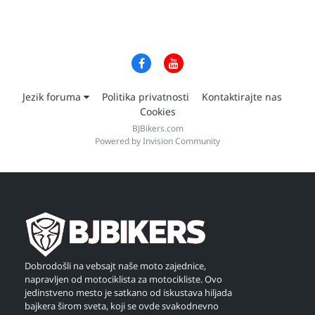
Jezik foruma
Politika privatnosti
Kontaktirajte nas
Cookies
BJBikers.com
Powered by Invision Community
Dobrodošli na vebsajt naše moto zajednice,
napravljen od motociklista za motocikliste. Ovo
jedinstveno mesto je satkano od iskustava hiljada
bajkera širom sveta, koji se ovde svakodnevno