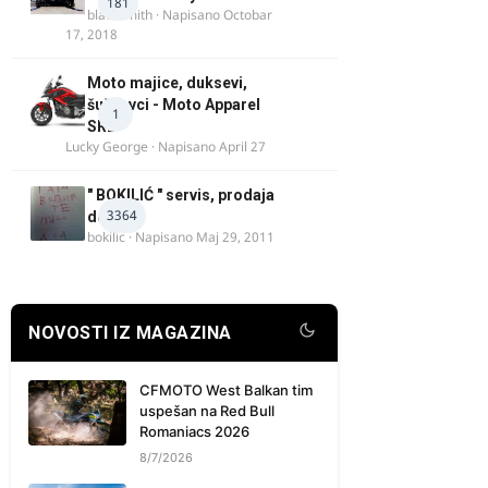
181
blacksmith
· Napisano
Octobar
17, 2018
Moto majice, duksevi,
šuškavci - Moto Apparel
1
SRB
Lucky George
· Napisano
April 27
" BOKILIĆ " servis, prodaja
3364
delova
bokilic
· Napisano
Maj 29, 2011
NOVOSTI IZ MAGAZINA
CFMOTO West Balkan tim
uspešan na Red Bull
Romaniacs 2026
8/7/2026