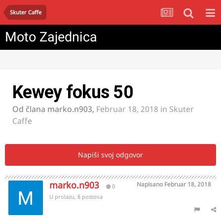
Skuter Caffe
Moto Zajednica
Kewey fokus 50
Od člana
marko.n903
,
Februar 18, 2018
in
Skuter
Caffe
Napiši svoj odgovor
marko.n903
Napisano
Februar 18, 2018
0
U prolazu, 8 postova