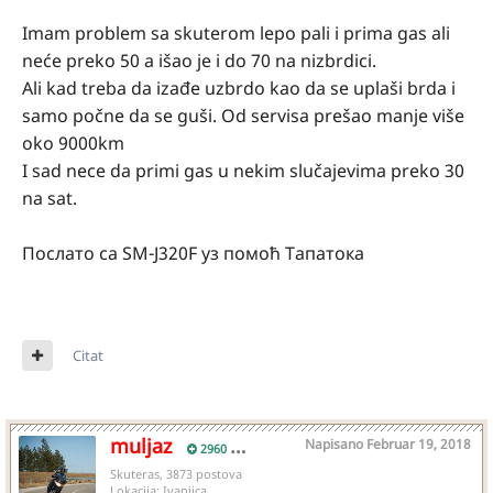
Imam problem sa skuterom lepo pali i prima gas ali
neće preko 50 a išao je i do 70 na nizbrdici.
Ali kad treba da izađe uzbrdo kao da se uplaši brda i
samo počne da se guši. Od servisa prešao manje više
oko 9000km
I sad nece da primi gas u nekim slučajevima preko 30
na sat.
Послато са SM-J320F уз помоћ Тапатока
Citat
muljaz
Napisano
Februar 19, 2018
2960
Skuteras, 3873 postova
Lokacija:
Ivanjica