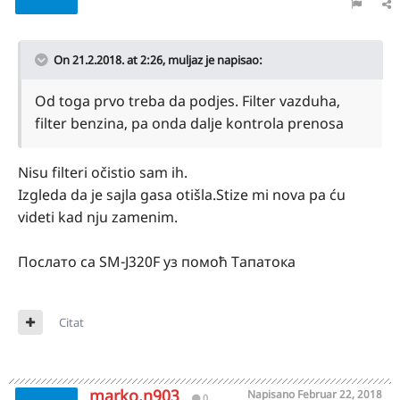
On 21.2.2018. at 2:26,
muljaz
je napisao:
Od toga prvo treba da podjes. Filter vazduha,
filter benzina, pa onda dalje kontrola prenosa
Nisu filteri očistio sam ih.
Izgleda da je sajla gasa otišla.Stize mi nova pa ću
videti kad nju zamenim.
Послато са SM-J320F уз помоћ Тапатока
Citat
marko.n903
Napisano
Februar 22, 2018
0