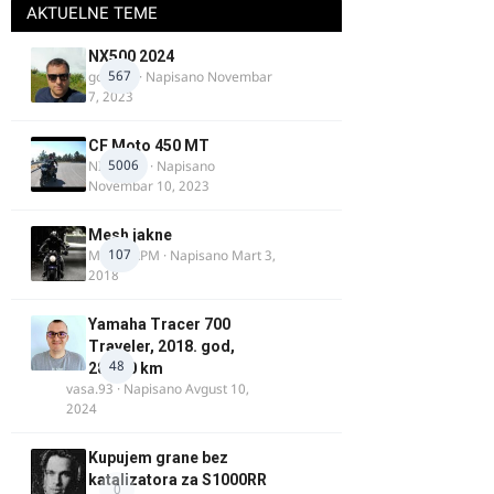
AKTUELNE TEME
NX500 2024
567
godovic
· Napisano
Novembar
7, 2023
CF Moto 450 MT
5006
NIKOLA 1
· Napisano
Novembar 10, 2023
Mesh jakne
107
MostarRPM
· Napisano
Mart 3,
2018
Yamaha Tracer 700
Traveler, 2018. god,
48
28.100 km
vasa.93
· Napisano
Avgust 10,
2024
Kupujem grane bez
katalizatora za S1000RR
0