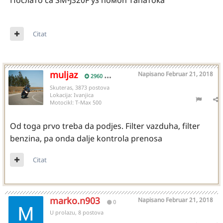
Послато са SM-J320F уз помоћ Тапатока
Citat
muljaz
Napisano
Februar 21, 2018
2960
Skuteras, 3873 postova
Lokacija:
Ivanjica
Motocikl:
T-Max 500
Od toga prvo treba da podjes. Filter vazduha, filter
benzina, pa onda dalje kontrola prenosa
Citat
marko.n903
Napisano
Februar 21, 2018
0
U prolazu, 8 postova