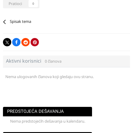
Pratioci
0
Spisak tema
Aktivni korisnici
0 članova
Nema ulogovanih članova koji gledaju ovu stranu.
PREDSTOJEĆA DEŠAVANJA
Nema predstojećih dešavanja u kalendaru.