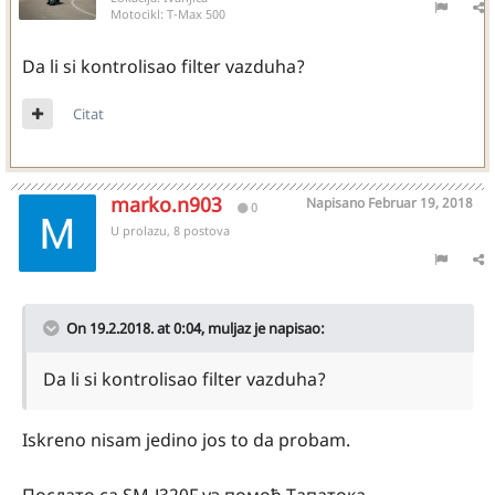
Motocikl:
T-Max 500
Da li si kontrolisao filter vazduha?
Citat
marko.n903
Napisano
Februar 19, 2018
0
U prolazu, 8 postova
On 19.2.2018. at 0:04,
muljaz
je napisao:
Da li si kontrolisao filter vazduha?
Iskreno nisam jedino jos to da probam.