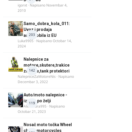
igorxt
· Napisano
Novembar 4,
2010
Samo_dobra_kola_011:
Uvoz i prodaja
203
automobila iz EU
Luka9905
· Napisano
Octobar 14,
2024
Nalepnice za
motore,skutere,trakice
142
za felne,tank protektori
NalepniceZaMotoreNis
· Napisano
Decembar 3, 2022
Auto/moto nalepnice -
izrada po želji
119
Alexandra995
· Napisano
Octobar 21, 2023
Nosač moto točka Wheel
chock motorcycles