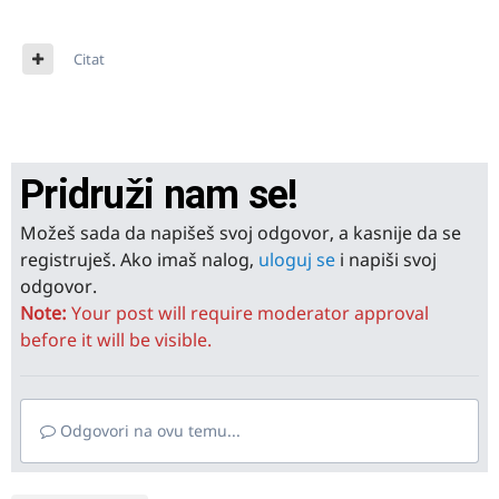
Citat
Pridruži nam se!
Možeš sada da napišeš svoj odgovor, a kasnije da se
registruješ. Ako imaš nalog,
uloguj se
i napiši svoj
odgovor.
Note:
Your post will require moderator approval
before it will be visible.
Odgovori na ovu temu...