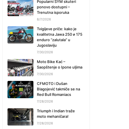
Popularni SYM skuteri
ponovo dostupni –
Trenutna isporuka
8/7/2026
Tvigijeve priče: kako je
kvalitetna Jawa 250 и 175
enduro “zalutala” u
Jugoslaviju
7/30/2026
Moto Bike Kać –
Saopštenje o Ipone uljima
7/30/2026
CFMOTO i Dušan
Blagojević takmiče se na
Red Bull Romaniacs
7/28/2026
Triumph i Indian traže
moto mehaničara!
7/28/2026