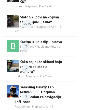
K67
gixxer
· Napisano
Pre 1 sat
Moto Skupovi na kojima
se ne naplaćuje ulaz.
2235
Kum_Mixer
· Napisano
April 16,
2013
Kaciga iz lidla flip-up nova
2
Bor-i-slave
· Napisano
Petak u
19:51
Kako najlakše skinuti boju
za drvo sa stakla
2
prozora?
makikt
· Napisano
Pre 2 sati
Samsung Galaxy Tab
Active5 8.0 – Potpuno
7
nov, idealan za navigaciju
i off-road
Pseudonim
· Napisano
Jul 19