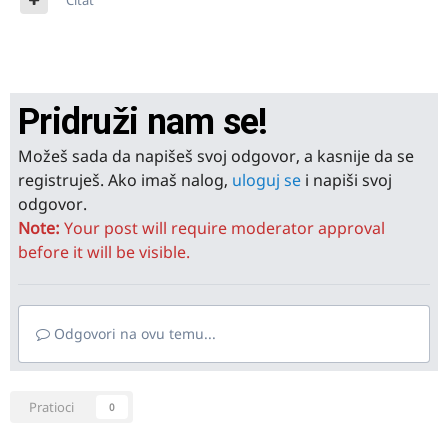
Pridruži nam se!
Možeš sada da napišeš svoj odgovor, a kasnije da se
registruješ. Ako imaš nalog,
uloguj se
i napiši svoj
odgovor.
Note:
Your post will require moderator approval
before it will be visible.
Odgovori na ovu temu...
Pratioci
0