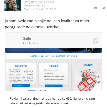
Drug član, 1185 postova
Lokacija:
Novi Sad
Motocikl:
Suzuki SV 650 N
Ja sam ovde radio sajle,odlican kvalitet za malo
para,urade na osnovu uzorka