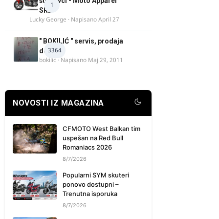
šuškavci - Moto Apparel
1
SRB
Lucky George
· Napisano
April 27
" BOKILIĆ " servis, prodaja
3364
delova
bokilic
· Napisano
Maj 29, 2011
NOVOSTI IZ MAGAZINA
CFMOTO West Balkan tim
uspešan na Red Bull
Romaniacs 2026
8/7/2026
Popularni SYM skuteri
ponovo dostupni –
Trenutna isporuka
8/7/2026