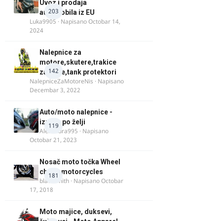
Uvoz i prodaja
203
automobila iz EU
Luka9905
· Napisano
Octobar 14,
2024
Nalepnice za
motore,skutere,trakice
142
za felne,tank protektori
NalepniceZaMotoreNis
· Napisano
Decembar 3, 2022
Auto/moto nalepnice -
izrada po želji
119
Alexandra995
· Napisano
Octobar 21, 2023
Nosač moto točka Wheel
chock motorcycles
181
blacksmith
· Napisano
Octobar
17, 2018
Moto majice, duksevi,