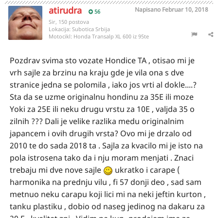
atirudra
Napisano
Februar 10, 2018
56
Sir, 150 postova
Lokacija:
Subotica Srbija
Motocikl:
Honda Transalp XL 600 iz 95te
Pozdrav svima sto vozate Hondice TA , otisao mi je
vrh sajle za brzinu na kraju gde je vila ona s dve
stranice jedna se polomila , iako jos vrti al dokle....?
Sta da se uzme originalnu hondinu za 35E ili moze
Yoki za 25E ili neku drugu vrstu za 10E , valjda 35 o
zilnih ??? Dali je velike razlika medu originalnim
japancem i ovih drugih vrsta? Ovo mi je drzalo od
2010 te do sada 2018 ta . Sajla za kvacilo mi je isto na
pola istrosena tako da i nju moram menjati . Znaci
trebaju mi dve nove sajle
ukratko i carape (
harmonika na prednju vilu , fi 57 donji deo , sad sam
metnuo neku carapu koji lici mi na neki jeftin kurton ,
tanku plastiku , dobio od naseg jedinog na dakaru za