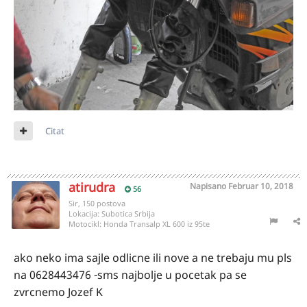
Citat
atirudra
Napisano
Februar 10, 2018
56
Sir, 150 postova
Lokacija:
Subotica Srbija
Motocikl:
Honda Transalp XL 600 iz 95te
ako neko ima sajle odlicne ili nove a ne trebaju mu pls
na 0628443476 -sms najbolje u pocetak pa se
zvrcnemo Jozef K