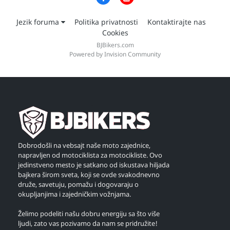
Jezik foruma
Politika privatnosti
Kontaktirajte nas
Cookies
BJBikers.com
Powered by Invision Community
Dobrodošli na vebsajt naše moto zajednice,
napravljen od motociklista za motocikliste. Ovo
jedinstveno mesto je satkano od iskustava hiljada
bajkera širom sveta, koji se ovde svakodnevno
druže, savetuju, pomažu i dogovaraju o
okupljanjima i zajedničkim vožnjama.
Želimo podeliti našu dobru energiju sa što više
ljudi, zato vas pozivamo da nam se pridružite!