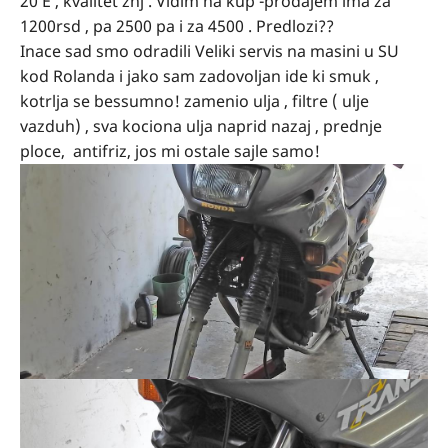
20 E , kvalitet znj . Vidim na kup -prodajem ima za
1200rsd , pa 2500 pa i za 4500 . Predlozi??
Inace sad smo odradili Veliki servis na masini u SU
kod Rolanda i jako sam zadovoljan ide ki smuk ,
kotrlja se bessumno! zamenio ulja , filtre ( ulje
vazduh) , sva kociona ulja naprid nazaj , prednje
ploce, antifriz, jos mi ostale sajle samo!