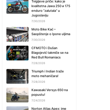
Tvigijeve priče: kako je
kvalitetna Jawa 250 и 175
enduro “zalutala” u
Jugoslaviju
7/30/2026
Moto Bike Kać –
Saopštenje o Ipone uljima
7/30/2026
CFMOTO i Dušan
Blagojević takmiče se na
Red Bull Romaniacs
7/28/2026
Triumph i Indian traže
moto mehaničara!
7/28/2026
Kawasaki Versys 650 na
popustu!
7/24/2026
Norton Atlas Apex: ime