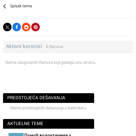
Spisak tema
Aktivni korisnici
0 članova
Nema ulogovanih članova koji gledaju ovu stranu.
PREDSTOJEĆA DEŠAVANJA
Nema predstojećih dešavanja u kalendaru.
AKTUELNE TEME
Помоћ волонтерима у