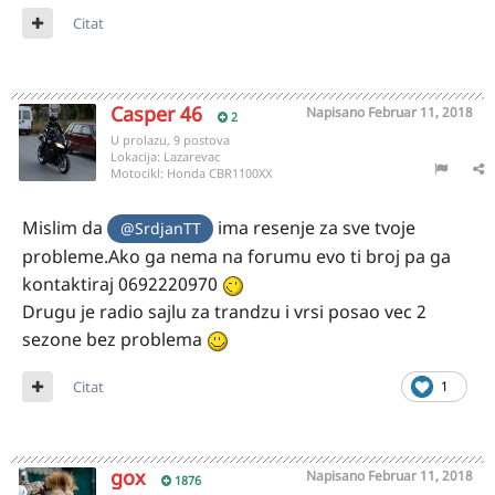
Citat
Casper 46
Napisano
Februar 11, 2018
2
U prolazu, 9 postova
Lokacija:
Lazarevac
Motocikl:
Honda CBR1100XX
Mislim da
ima resenje za sve tvoje
@SrdjanTT
probleme.Ako ga nema na forumu evo ti broj pa ga
kontaktiraj 0692220970
Drugu je radio sajlu za trandzu i vrsi posao vec 2
sezone bez problema
Citat
1
gox
Napisano
Februar 11, 2018
1876