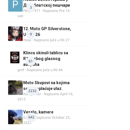
Делиблатској пешчари
3
Pedja1971
· Napisano
Pre 14
sati
12. Moto GP Silverstone,
9
UK, 2026
mixa
· Napisano
Juče u 06:27
Klincu skinuli tablicu sa
R125 zbog glasnog
61
auspuha
grof
· Napisano
Juče u 06:44
Moto Skupovi na kojima
se ne naplaćuje ulaz.
2232
Kum_Mixer
· Napisano
April 16,
2013
Veselo, kamere
642
GR 46
· Napisano
Octobar 25,
2022