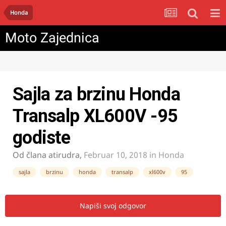
Honda
Moto Zajednica
Sajla za brzinu Honda
Transalp XL600V -95
godiste
Od člana
atirudra
,
Februar 10, 2018
in
Honda
sajla
brzinu
honda
transalp
xl600v
95
Napiši svoj odgovor