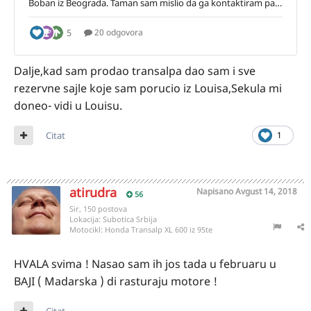
Dalje,kad sam prodao transalpa dao sam i sve
rezervne sajle koje sam porucio iz Louisa,Sekula mi
doneo- vidi u Louisu.
Citat
1
atirudra
Napisano
Avgust 14, 2018
56
Sir, 150 postova
Lokacija:
Subotica Srbija
Motocikl:
Honda Transalp XL 600 iz 95te
HVALA svima ! Nasao sam ih jos tada u februaru u
BAJI ( Madarska ) di rasturaju motore !
Citat