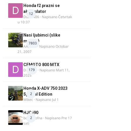
Honda f2 prazni se
akomulator
12
Dule1406
· Napisano
Četvrtak
u 10:37
Nasi ljubimci (slike
motora)
7803
AArnold
· Napisano
Octobar
21, 2007
CFMOTO 800 MTX
179
Duta_91
· Napisano
Mart 11,
2025
Honda X-ADV 750 2023
2
Special Edition
Mikec
· Napisano
Jul 1
HJC i90
2
bobi_krofna
· Napisano
Pre 17
sati