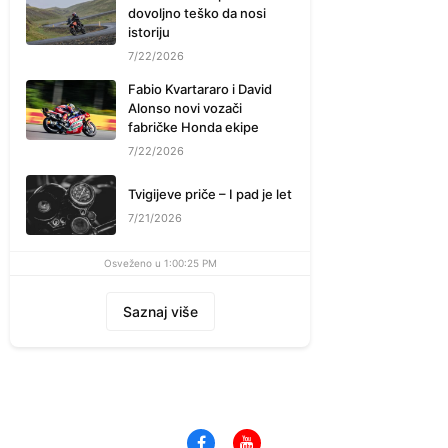
dovoljno teško da nosi
istoriju
7/22/2026
Fabio Kvartararo i David
Alonso novi vozači
fabričke Honda ekipe
7/22/2026
Tvigijeve priče – I pad je let
7/21/2026
Osveženo u 1:00:25 PM
Saznaj više