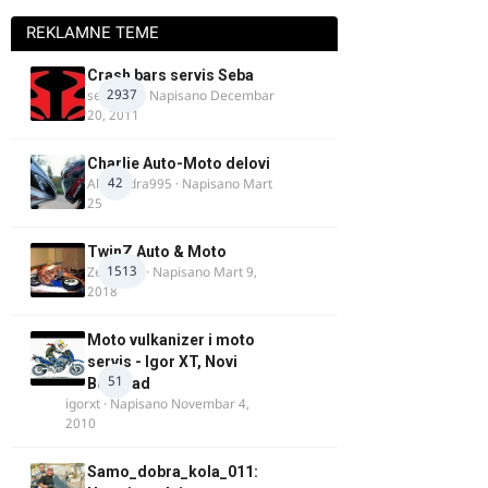
REKLAMNE TEME
Crash bars servis Seba
2937
seba011
· Napisano
Decembar
20, 2011
Charlie Auto-Moto delovi
42
Alexandra995
· Napisano
Mart
25
TwinZ Auto & Moto
1513
Zeljkamp
· Napisano
Mart 9,
2018
Moto vulkanizer i moto
servis - Igor XT, Novi
51
Beograd
igorxt
· Napisano
Novembar 4,
2010
Samo_dobra_kola_011: