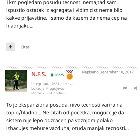
1km pogledam posudu tecnosti nema,tad sam
ispustio ostatak iz agregata i vidim cist nema bilo
kakve prljavstine. i samo da kazem da nema cep na
hladnjaku...
Citat
Napisano
Decembar 10, 2017
N.F.S.
26225
Integrisan, 10661 postova
Lokacija:
Kragujevac
Motocikl:
---Honda---
To je ekspanziona posuda, nivo tecnosti varira na
toplo/hladno... Ne citah od pocetka, moguce je da
sistem nije lepo odzracen pa voznjom polako
izbacujes mehure vazduha, otuda manjak tecnosti...