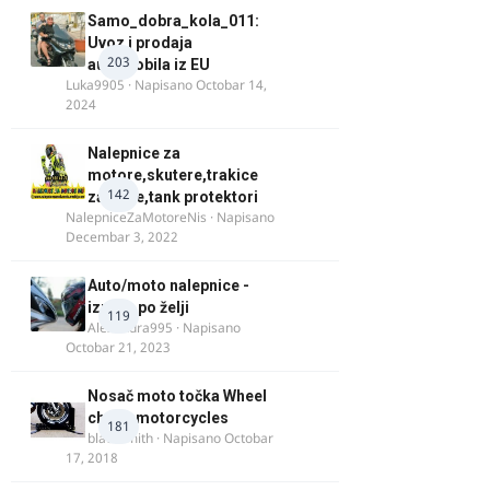
Samo_dobra_kola_011:
Uvoz i prodaja
203
automobila iz EU
Luka9905
· Napisano
Octobar 14,
2024
Nalepnice za
motore,skutere,trakice
142
za felne,tank protektori
NalepniceZaMotoreNis
· Napisano
Decembar 3, 2022
Auto/moto nalepnice -
izrada po želji
119
Alexandra995
· Napisano
Octobar 21, 2023
Nosač moto točka Wheel
chock motorcycles
181
blacksmith
· Napisano
Octobar
17, 2018