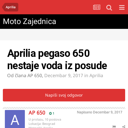
Aprilia
Moto Zajednica
Aprilia pegaso 650
nestaje voda iz posude
Od člana
AP 650
,
Decembar 9, 2017
in
Aprilia
Napiši svoj odgovor
AP 650
Napisano
Decembar 9, 2017
1
U prolazu, 10 postova
Lokacija:
Beograd
Motocikl:
Aprilia