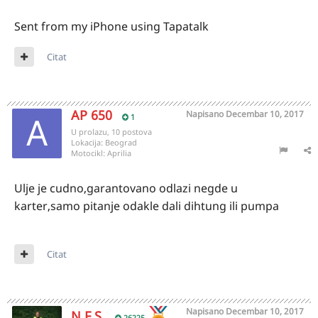
Sent from my iPhone using Tapatalk
Citat
AP 650
Napisano
Decembar 10, 2017
1
U prolazu, 10 postova
Lokacija:
Beograd
Motocikl:
Aprilia
Ulje je cudno,garantovano odlazi negde u
karter,samo pitanje odakle dali dihtung ili pumpa
Citat
Napisano
Decembar 10, 2017
N.F.S.
26225