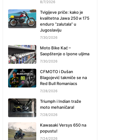
8/7/2026
Tvigijeve priče: kako je
kvalitetna Jawa 250 и 175
enduro “zalutala” u
Jugoslaviju
7/30/2026
Moto Bike Kać –
Saopštenje o Ipone uljima
7/30/2026
CFMOTO i Dušan
Blagojević takmiče se na
Red Bull Romaniacs
7/28/2026
Triumph i Indian traže
moto mehaničara!
7/28/2026
Kawasaki Versys 650 na
popustu!
7/24/2026