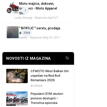
Moto majice, duksevi,
šuškavci - Moto Apparel
1
SRB
Lucky George
· Napisano
April 27
" BOKILIĆ " servis, prodaja
3364
delova
bokilic
· Napisano
Maj 29, 2011
NOVOSTI IZ MAGAZINA
CFMOTO West Balkan tim
uspešan na Red Bull
Romaniacs 2026
8/7/2026
Popularni SYM skuteri
ponovo dostupni –
Trenutna isporuka