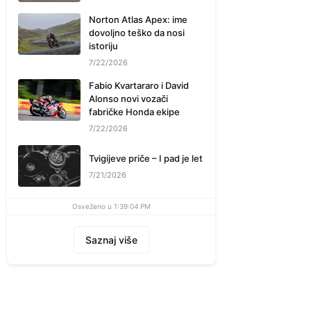
Norton Atlas Apex: ime
dovoljno teško da nosi
istoriju
7/22/2026
Fabio Kvartararo i David
Alonso novi vozači
fabričke Honda ekipe
7/22/2026
Tvigijeve priče – I pad je let
7/21/2026
Osveženo u 1:39:04 PM
Saznaj više