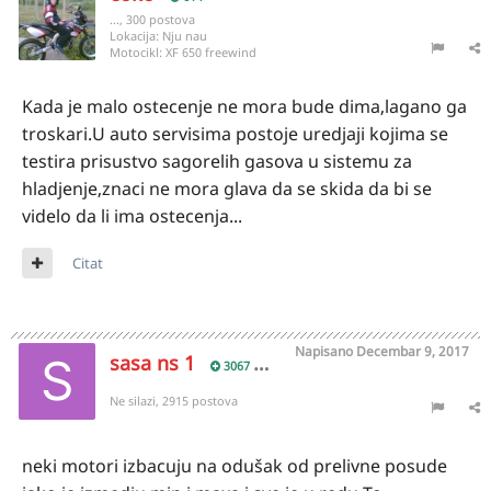
..., 300 postova
Lokacija:
Nju nau
Motocikl:
XF 650 freewind
Kada je malo ostecenje ne mora bude dima,lagano ga
troskari.U auto servisima postoje uredjaji kojima se
testira prisustvo sagorelih gasova u sistemu za
hladjenje,znaci ne mora glava da se skida da bi se
videlo da li ima ostecenja...
Citat
Napisano
Decembar 9, 2017
sasa ns 1
3067
Ne silazi, 2915 postova
neki motori izbacuju na odušak od prelivne posude