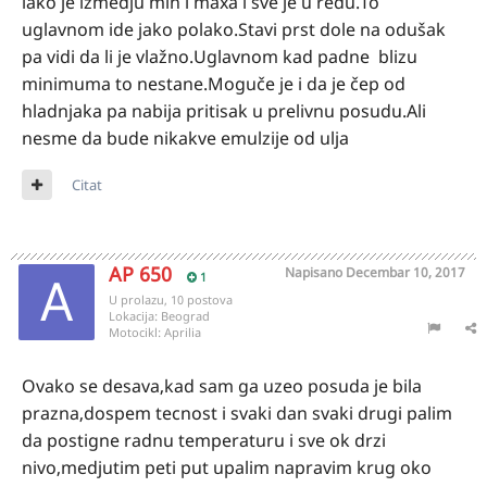
iako je izmedju min i maxa i sve je u redu.To
uglavnom ide jako polako.Stavi prst dole na odušak
pa vidi da li je vlažno.Uglavnom kad padne blizu
minimuma to nestane.Moguče je i da je čep od
hladnjaka pa nabija pritisak u prelivnu posudu.Ali
nesme da bude nikakve emulzije od ulja
Citat
AP 650
Napisano
Decembar 10, 2017
1
U prolazu, 10 postova
Lokacija:
Beograd
Motocikl:
Aprilia
Ovako se desava,kad sam ga uzeo posuda je bila
prazna,dospem tecnost i svaki dan svaki drugi palim
da postigne radnu temperaturu i sve ok drzi
nivo,medjutim peti put upalim napravim krug oko