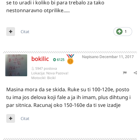
se to uradi i koliko bi para trebalo za tako
nestonnaravno otprilike.....
Citat
1
Napisano
Decembar 11, 2017
bokilic
6125
:), 5947 postova
Lokacija:
Nova Pazova!
Motocikl:
Bicikl
Masina mora da se skida. Ruke su ti 100-120e, posto
tu ima jos delova koji fale a ja ih imam, plus dihtung i
par sitnica. Racunaj oko 150-160e da ti sve izadje
Citat