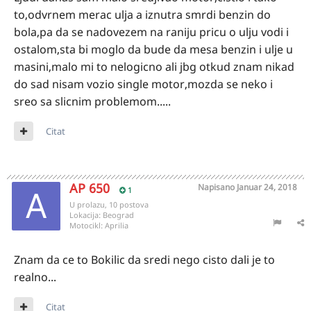
to,odvrnem merac ulja a iznutra smrdi benzin do
bola,pa da se nadovezem na raniju pricu o ulju vodi i
ostalom,sta bi moglo da bude da mesa benzin i ulje u
masini,malo mi to nelogicno ali jbg otkud znam nikad
do sad nisam vozio single motor,mozda se neko i
sreo sa slicnim problemom.....
Citat
AP 650
Napisano
Januar 24, 2018
1
U prolazu, 10 postova
Lokacija:
Beograd
Motocikl:
Aprilia
Znam da ce to Bokilic da sredi nego cisto dali je to
realno...
Citat