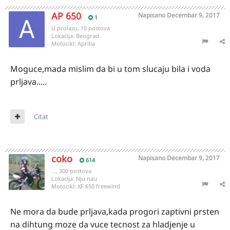
AP 650
Napisano
Decembar 9, 2017
1
U prolazu, 10 postova
Lokacija:
Beograd
Motocikl:
Aprilia
Moguce,mada mislim da bi u tom slucaju bila i voda
prljava.....
Citat
coko
Napisano
Decembar 9, 2017
614
..., 300 postova
Lokacija:
Nju nau
Motocikl:
XF 650 freewind
Ne mora da bude prljava,kada progori zaptivni prsten
na dihtung moze da vuce tecnost za hladjenje u