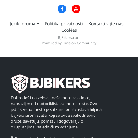
Jezik foruma
Politika privatnosti
Kontaktirajte nas
Cookies
BJBikers.com
Powered by Invision Community
Dobrodošli na vebsajt naše moto zajednice,
napravljen od motociklista za motocikliste. Ovo
jedinstveno mesto je satkano od iskustava hiljada
bajkera širom sveta, koji se ovde svakodnevno
druže, savetuju, pomažu i dogovaraju o
okupljanjima i zajedničkim vožnjama.