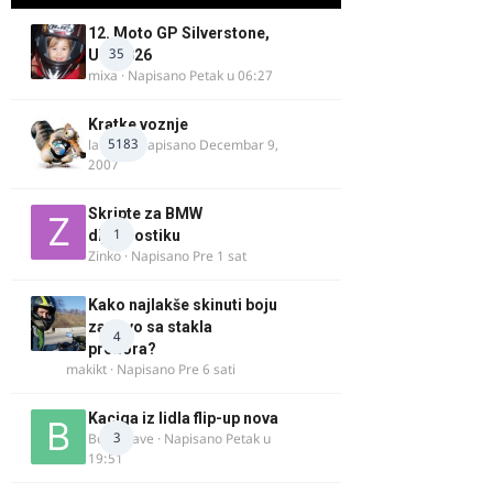
12. Moto GP Silverstone,
35
UK, 2026
mixa
· Napisano
Petak u 06:27
Kratke voznje
5183
lalajko
· Napisano
Decembar 9,
2007
Skripte za BMW
1
dijagnostiku
Zinko
· Napisano
Pre 1 sat
Kako najlakše skinuti boju
za drvo sa stakla
4
prozora?
makikt
· Napisano
Pre 6 sati
Kaciga iz lidla flip-up nova
3
Bor-i-slave
· Napisano
Petak u
19:51