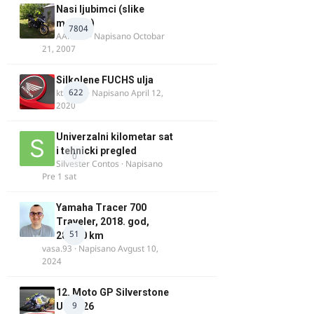
Nasi ljubimci (slike
motora)
7804
AArnold
· Napisano
Octobar
21, 2007
Silkolene FUCHS ulja
622
ktm600
· Napisano
April 12,
2020
Univerzalni kilometar sat
i tehnicki pregled
0
Silvester Contos
· Napisano
Pre 1 sat
Yamaha Tracer 700
Traveler, 2018. god,
51
28.100 km
vasa.93
· Napisano
Avgust 10,
2024
12. Moto GP Silverstone
9
UK 2026