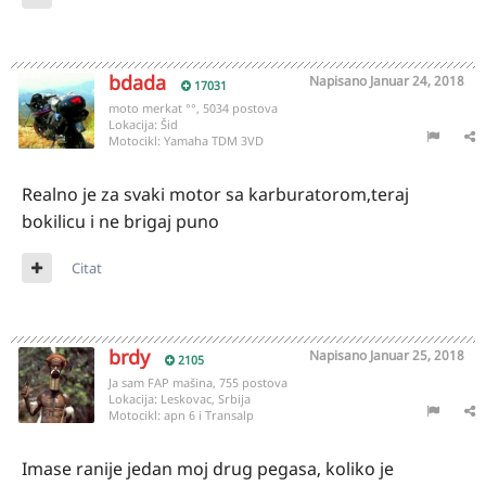
bdada
Napisano
Januar 24, 2018
17031
moto merkat °°, 5034 postova
Lokacija:
Šid
Motocikl:
Yamaha TDM 3VD
Realno je za svaki motor sa karburatorom,teraj
bokilicu i ne brigaj puno
Citat
brdy
Napisano
Januar 25, 2018
2105
Ja sam FAP mašina, 755 postova
Lokacija:
Leskovac, Srbija
Motocikl:
apn 6 i Transalp
Imase ranije jedan moj drug pegasa, koliko je