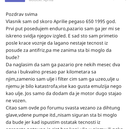
Pozdrav svima
Vlasnik sam od skoro Aprilie pegaso 650 1995 god.
Prvi put posedujem enduro,pazario sam ga jer mi se
iskreno svidja njegov izgled. E sad sto sam primetio
posle krace voznje da lagano nestaje tecnost iz
posude za antifriz,pa me zanima sta bi moglo da
bude?
Da naglasim da sam ga pazario pre nekih mesec dva
dana i bukvalno presao par kilometara sa
njim,zamenio sam ulje i filter cim sam ga uzeo,ulje u
njemu je bilo katastrofa,vise kao gusta emulzija nego
kao ulje. Jos samo da dodam da je motor dugo stajao
ne vozen.
Citao sam ovde po forumu svasta vezano za dihtung
glave,vdene pumpe itd.,nisam siguran sta bi moglo
da bude jer kad ispustim ostatak tecnosti iz