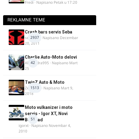
Fredi
· Napisano
Petak u 17:20
REKLAMNE TEME
Crash bars servis Seba
2937
seba011
· Napisano
Decembar
20, 2011
Charlie Auto-Moto delovi
42
Alexandra995
· Napisano
Mart
25
TwinZ Auto & Moto
1513
Zeljkamp
· Napisano
Mart 9,
2018
Moto vulkanizer i moto
servis - Igor XT, Novi
51
Beograd
igorxt
· Napisano
Novembar 4,
2010