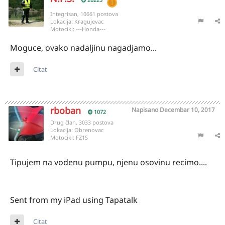
Integrisan, 10661 postova
Lokacija:
Kragujevac
Motocikl:
---Honda---
Moguce, ovako nadaljinu nagadjamo...
Citat
rboban
Napisano
Decembar 10, 2017
1072
Drug član, 3033 postova
Lokacija:
Obrenovac
Motocikl:
FZ1S
Tipujem na vodenu pumpu, njenu osovinu recimo....
Sent from my iPad using Tapatalk
Citat