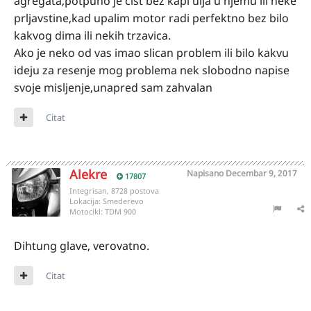
agregata,potpuno je cist bez kapi ulja u njemu ili neke
prljavstine,kad upalim motor radi perfektno bez bilo
kakvog dima ili nekih trzavica.
Ako je neko od vas imao slican problem ili bilo kakvu
ideju za resenje mog problema nek slobodno napise
svoje misljenje,unapred sam zahvalan
Citat
Alekre
Napisano
Decembar 9, 2017
17807
Integrisan, 8728 postova
Lokacija:
Smederevo
Motocikl:
TDM 900
Dihtung glave, verovatno.
Citat