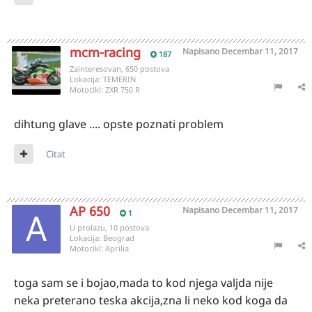
mcm-racing
Napisano
Decembar 11, 2017
187
Zainteresovan, 650 postova
Lokacija:
TEMERIN
Motocikl:
ZXR 750 R
dihtung glave .... opste poznati problem
Citat
AP 650
Napisano
Decembar 11, 2017
1
U prolazu, 10 postova
Lokacija:
Beograd
Motocikl:
Aprilia
toga sam se i bojao,mada to kod njega valjda nije
neka preterano teska akcija,zna li neko kod koga da