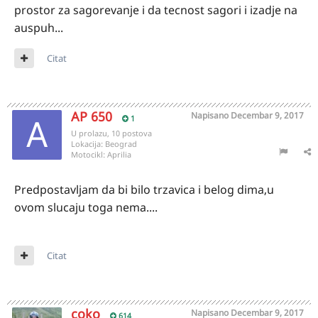
prostor za sagorevanje i da tecnost sagori i izadje na
auspuh...
Citat
AP 650
Napisano
Decembar 9, 2017
1
U prolazu, 10 postova
Lokacija:
Beograd
Motocikl:
Aprilia
Predpostavljam da bi bilo trzavica i belog dima,u
ovom slucaju toga nema....
Citat
coko
Napisano
Decembar 9, 2017
614