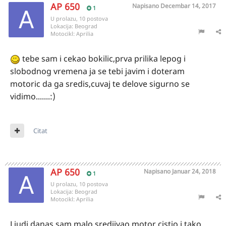
AP 650
Napisano
Decembar 14, 2017
1
U prolazu, 10 postova
Lokacija:
Beograd
Motocikl:
Aprilia
tebe sam i cekao bokilic,prva prilika lepog i
slobodnog vremena ja se tebi javim i doteram
motoric da ga sredis,cuvaj te delove sigurno se
vidimo.......:)
Citat
AP 650
Napisano
Januar 24, 2018
1
U prolazu, 10 postova
Lokacija:
Beograd
Motocikl:
Aprilia
Ljudi danas sam malo sredjivao motor,cistio i tako