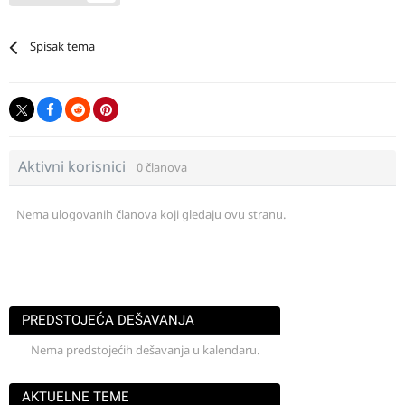
Spisak tema
Aktivni korisnici
0 članova
Nema ulogovanih članova koji gledaju ovu stranu.
PREDSTOJEĆA DEŠAVANJA
Nema predstojećih dešavanja u kalendaru.
AKTUELNE TEME