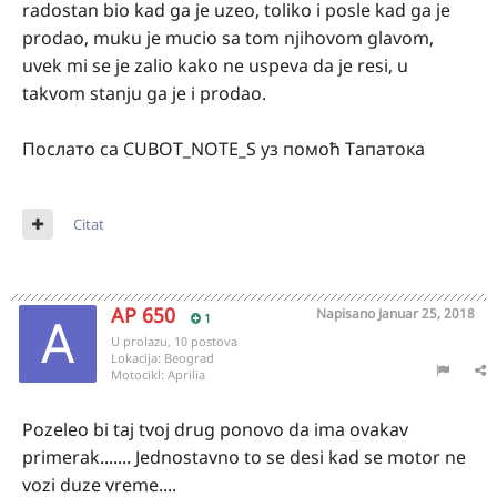
radostan bio kad ga je uzeo, toliko i posle kad ga je
prodao, muku je mucio sa tom njihovom glavom,
uvek mi se je zalio kako ne uspeva da je resi, u
takvom stanju ga je i prodao.
Послато са CUBOT_NOTE_S уз помоћ Тапатока
Citat
AP 650
Napisano
Januar 25, 2018
1
U prolazu, 10 postova
Lokacija:
Beograd
Motocikl:
Aprilia
Pozeleo bi taj tvoj drug ponovo da ima ovakav
primerak....... Jednostavno to se desi kad se motor ne
vozi duze vreme....