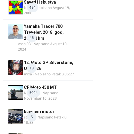
Saveti i iskustva
484
Najzli
· Napisano
Avgust 19,
2006
Yamaha Tracer 700
Traveler, 2018. god,
46
28.100 km
vasa.93
· Napisano
Avgust 10,
2024
12. Moto GP Silverstone,
18
UK, 2026
mixa
· Napisano
Petak u 06:27
CF Moto 450 MT
5004
NIKOLA 1
· Napisano
Novembar 10, 2023
kupujem motor
5
strugo
· Napisano
Petak u
10:53