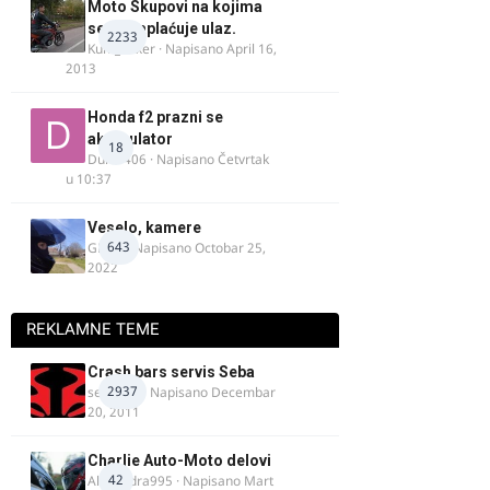
Moto Skupovi na kojima
se ne naplaćuje ulaz.
2233
Kum_Mixer
· Napisano
April 16,
2013
Honda f2 prazni se
akomulator
18
Dule1406
· Napisano
Četvrtak
u 10:37
Veselo, kamere
643
GR 46
· Napisano
Octobar 25,
2022
REKLAMNE TEME
Crash bars servis Seba
2937
seba011
· Napisano
Decembar
20, 2011
Charlie Auto-Moto delovi
42
Alexandra995
· Napisano
Mart