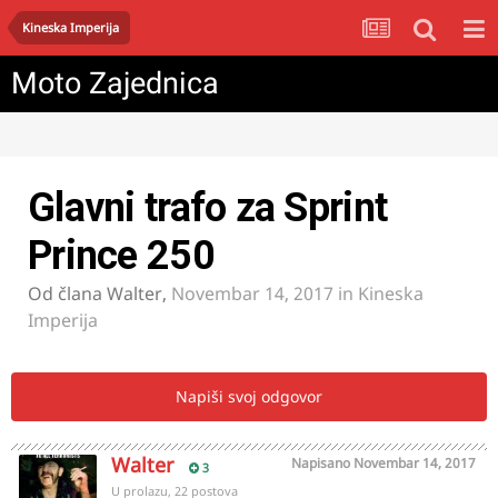
Kineska Imperija
Moto Zajednica
Glavni trafo za Sprint
Prince 250
Od člana
Walter
,
Novembar 14, 2017
in
Kineska
Imperija
Napiši svoj odgovor
Walter
Napisano
Novembar 14, 2017
3
U prolazu, 22 postova