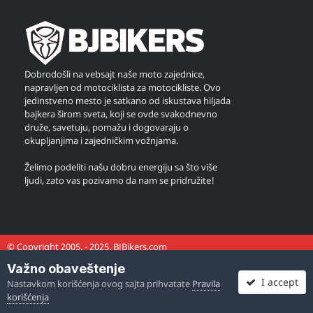
Dobrodošli na vebsajt naše moto zajednice,
napravljen od motociklista za motocikliste. Ovo
jedinstveno mesto je satkano od iskustava hiljada
bajkera širom sveta, koji se ovde svakodnevno
druže, savetuju, pomažu i dogovaraju o
okupljanjima i zajedničkim vožnjama.
Želimo podeliti našu dobru energiju sa što više
ljudi, zato vas pozivamo da nam se pridružite!
© Copyright 2005. - 2025. BJBikers.com
Važno obaveštenje
I accept
Nastavkom korišćenja ovog sajta prihvatate
Pravila
korišćenja