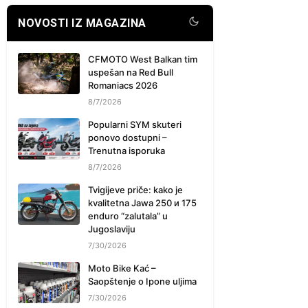
NOVOSTI IZ MAGAZINA
CFMOTO West Balkan tim
uspešan na Red Bull
Romaniacs 2026
8/7/2026
Popularni SYM skuteri
ponovo dostupni –
Trenutna isporuka
8/7/2026
Tvigijeve priče: kako je
kvalitetna Jawa 250 и 175
enduro “zalutala” u
Jugoslaviju
7/30/2026
Moto Bike Kać –
Saopštenje o Ipone uljima
7/30/2026