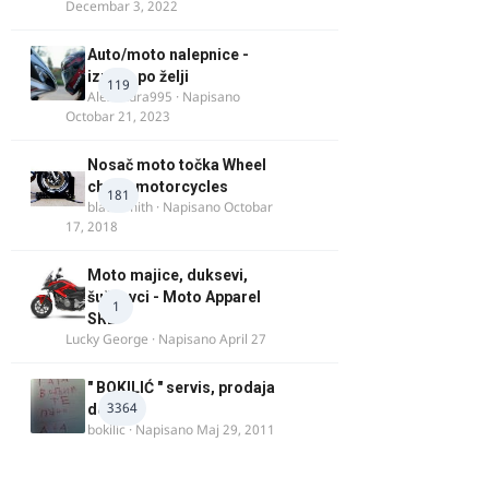
Decembar 3, 2022
Auto/moto nalepnice -
izrada po želji
119
Alexandra995
· Napisano
Octobar 21, 2023
Nosač moto točka Wheel
chock motorcycles
181
blacksmith
· Napisano
Octobar
17, 2018
Moto majice, duksevi,
šuškavci - Moto Apparel
1
SRB
Lucky George
· Napisano
April 27
" BOKILIĆ " servis, prodaja
3364
delova
bokilic
· Napisano
Maj 29, 2011