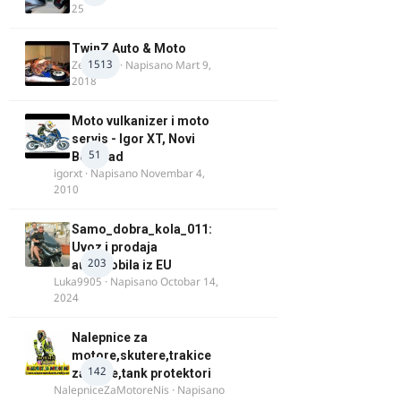
25
TwinZ Auto & Moto
1513
Zeljkamp
· Napisano
Mart 9,
2018
Moto vulkanizer i moto
servis - Igor XT, Novi
51
Beograd
igorxt
· Napisano
Novembar 4,
2010
Samo_dobra_kola_011:
Uvoz i prodaja
203
automobila iz EU
Luka9905
· Napisano
Octobar 14,
2024
Nalepnice za
motore,skutere,trakice
142
za felne,tank protektori
NalepniceZaMotoreNis
· Napisano