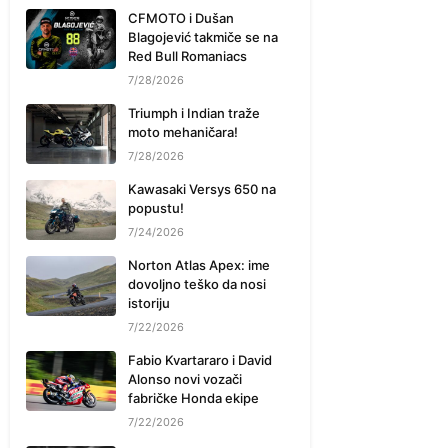
CFMOTO i Dušan
Blagojević takmiče se na
Red Bull Romaniacs
7/28/2026
Triumph i Indian traže
moto mehaničara!
7/28/2026
Kawasaki Versys 650 na
popustu!
7/24/2026
Norton Atlas Apex: ime
dovoljno teško da nosi
istoriju
7/22/2026
Fabio Kvartararo i David
Alonso novi vozači
fabričke Honda ekipe
7/22/2026