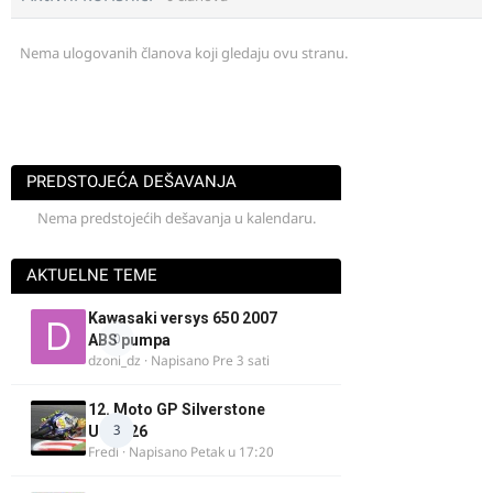
Nema ulogovanih članova koji gledaju ovu stranu.
PREDSTOJEĆA DEŠAVANJA
Nema predstojećih dešavanja u kalendaru.
AKTUELNE TEME
Kawasaki versys 650 2007
0
ABS pumpa
dzoni_dz
· Napisano
Pre 3 sati
12. Moto GP Silverstone
3
UK 2026
Fredi
· Napisano
Petak u 17:20