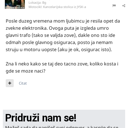
Lokacija:
Bg
Motocikl:
Kancelarijska stolica iz JYSK-a
Posle duzeg vremena mom ljubimcu je resila opet da
zvekne elektronika. Ovoga puta je izgleda umro
glavni trafo (tako se valjda zove), dakle ono sto ide
odmah posle glavnog osiguraca, posto ja nemam
struju u motoru uopste (aku je ok, osigurac isto).
Zna li neko kako se taj deo tacno zove, koliko kosta i
gde se moze naci?
Citat
Pridruži nam se!
Možeš sada da napišeš svoj odgovor, a kasnije da se