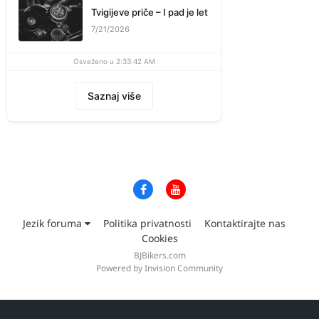
Tvigijeve priče – I pad je let
7/21/2026
Osveženo u 2:33:42 AM
Saznaj više
Jezik foruma
Politika privatnosti
Kontaktirajte nas
Cookies
BJBikers.com
Powered by Invision Community