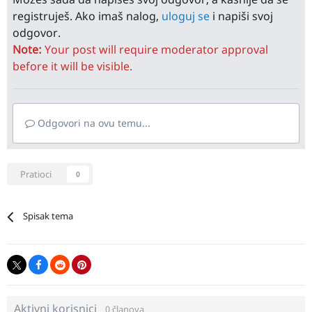
registruješ. Ako imaš nalog,
uloguj se
i napiši svoj
odgovor.
Note:
Your post will require moderator approval
before it will be visible.
Odgovori na ovu temu...
Pratioci
0
Spisak tema
Aktivni korisnici
0 članova