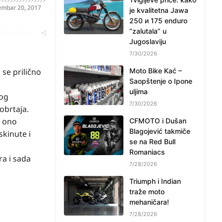
mbar 20, 2017
je kvalitetna Jawa
250 и 175 enduro
“zalutala” u
oblematičan
Jugoslaviju
7/30/2026
 se prilično
Moto Bike Kać –
Saopštenje o Ipone
uljima
kog
7/30/2026
obrtaja.
d ono
CFMOTO i Dušan
Blagojević takmiče
skinute i
se na Red Bull
Romaniacs
ra i sada
7/28/2026
Triumph i Indian
traže moto
mehaničara!
7/28/2026