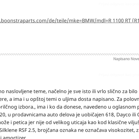
Prijavi odgovor kao pr
.boonstraparts.com/de/teile/mke=BMW/mdl=R 1100 RT (R
Napisano
Nove
Prijavi odgovor kao pr
aslovljene teme, načelno je sve isto ili vrlo slično za bilo
re, a ima i u opštoj temi o uljima dosta napisano. Za polov
prilčnog izbora., ima i ko da donese, navedeno u oglasnom p
620, u prodavnicama auto delova je uobičajen 618, Dayco ili 
že i petica jer nije od velikog uticaja kao kod klasične vilju
ilklene RSF 2.5, brojčana oznaka ne označava visokozitet,
ji amortizer.