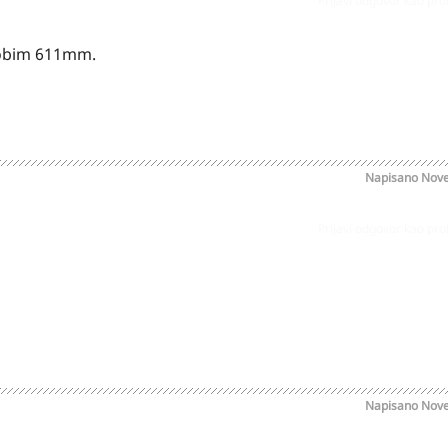
Prijavi odgovor kao pr
0 obim 611mm.
Napisano
Nove
Prijavi odgovor kao pr
Napisano
Nove