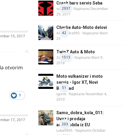
Crash bars servis Seba
2937
seba011
· Napisano
Decembar
20, 2011
Charlie Auto-Moto delovi
42
Alexandra995
· Napisano
Mart
mbar 15, 2017
25
oblematičan
TwinZ Auto & Moto
1513
Zeljkamp
· Napisano
Mart 9,
2018
da otvorim
Moto vulkanizer i moto
servis - Igor XT, Novi
51
Beograd
igorxt
· Napisano
Novembar 4,
1
2010
Samo_dobra_kola_011:
Uvoz i prodaja
mbar 17, 2017
203
automobila iz EU
Luka9905
· Napisano
Octobar