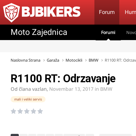
Forum
Hum
Moto Zajednica
Forumi
Novo
Naslovna Strana
Garaža
Motocikli
BMW
R1100 RT: Odrza
R1100 RT: Odrzavanje
Od člana
vazlan
,
Novembar 13, 2017
in
BMW
mali i veliki servis