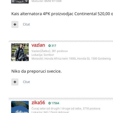
Motocikl:
BMW R1100R
Kais alternatora 4PK proizvodjac Continental 520,0
Citat
vazlan
317
Vazlan(Zlatko), 381 postova
Lokacija:
Sombor
Motocikl:
Honda Africa twin 1000L,Honda GL 1500 Goldwing
Niko da preporuci svecice.
Citat
zika56
17564
Čuvaj sebe od drugih i druge od sebe, 3718 postova
Lokacija:
Niš / Donji Adrovac