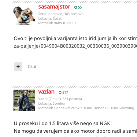
sasamajstor
55
Svrati ponekad, 303 postova
Lokacija:
Čačak
Motocikl:
BMW R1200ST
Ovo ti je povoljnija varijanta isto iridijum ja ih korist
za-paljenje/0049004B00320032_00360036_00390039
Citat
vazlan
317
Vazlan(Zlatko), 381 postova
Lokacija:
Sombor
Motocikl:
Honda Africa twin 1000L,Honda GL 1500 Goldwing
U proseku i do 1,5 litara više nego sa NGK!
Ne mogu da verujem da ako motor dobro radi a samim