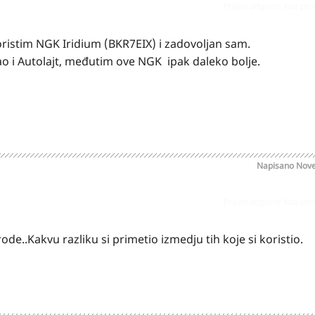
Prijavi odgovor kao pr
oristim NGK Iridium (BKR7EIX) i zadovoljan sam.
ao i Autolajt, međutim ove NGK ipak daleko bolje.
Napisano
Nove
Prijavi odgovor kao pr
de..Kakvu razliku si primetio izmedju tih koje si koristio.