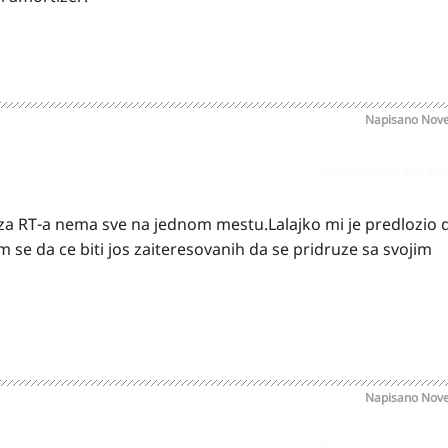
Napisano
Nove
Prijavi odgovor kao pr
za RT-a nema sve na jednom mestu.Lalajko mi je predlozio 
 se da ce biti jos zaiteresovanih da se pridruze sa svojim
Napisano
Nove