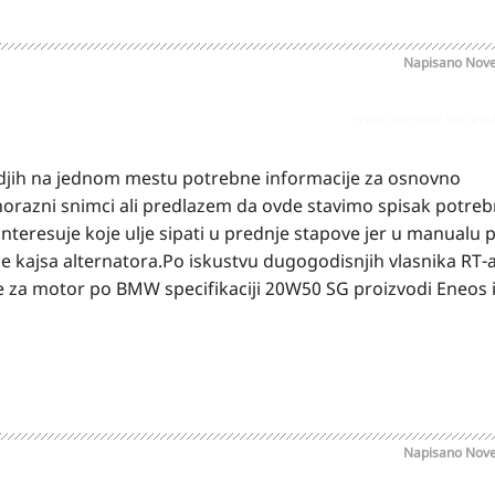
Napisano
Nove
Prijavi odgovor kao pr
djih na jednom mestu potrebne informacije za osnovno
orazni snimci ali predlazem da ovde stavimo spisak potreb
interesuje koje ulje sipati u prednje stapove jer u manualu p
je kajsa alternatora.Po iskustvu dugogodisnjih vlasnika RT-a
e za motor po BMW specifikaciji 20W50 SG proizvodi Eneos 
Napisano
Nove