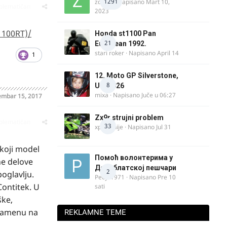
1291
zdelija
· Napisano
Mart 10,
oblematičan
2023
1100RT)/
Honda st1100 Pan
21
European 1992.
stari roker
· Napisano
April 14
1
12. Moto GP Silverstone,
8
UK, 2026
mixa
· Napisano
Juče u 06:27
mbar 15, 2017
Zx9r strujni problem
oblematičan
33
xpetronije
· Napisano
Jul 31
 koji model
Помоћ волонтерима у
ne delove
Делиблатској пешчари
2
oglavlju.
Pedja1971
· Napisano
Pre 10
Contitek. U
sati
ške,
 zamenu na
REKLAMNE TEME