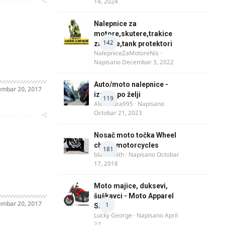
oblematičan
14, 2024
Nalepnice za
motore,skutere,trakice
142
za felne,tank protektori
NalepniceZaMotoreNis
·
Napisano
Decembar 3, 2022
Auto/moto nalepnice -
mbar 20, 2017
izrada po želji
119
Alexandra995
· Napisano
Octobar 21, 2023
oblematičan
Nosač moto točka Wheel
chock motorcycles
181
blacksmith
· Napisano
Octobar
17, 2018
Moto majice, duksevi,
šuškavci - Moto Apparel
mbar 20, 2017
1
SRB
Lucky George
· Napisano
April
27