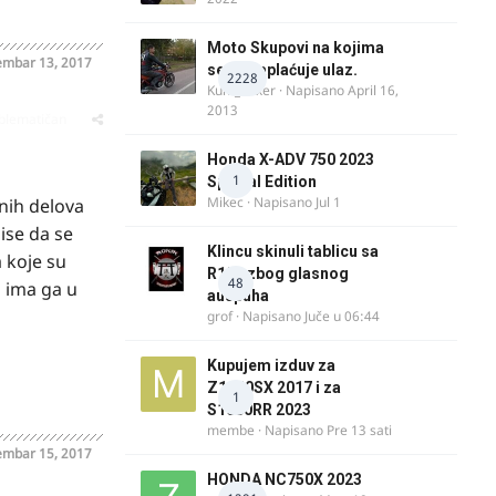
Moto Skupovi na kojima
mbar 13, 2017
se ne naplaćuje ulaz.
2228
Kum_Mixer
· Napisano
April 16,
2013
oblematičan
Honda X-ADV 750 2023
1
Special Edition
Mikec
· Napisano
Jul 1
nih delova
ise da se
Klincu skinuli tablicu sa
 koje su
R125 zbog glasnog
48
i ima ga u
auspuha
grof
· Napisano
Juče u 06:44
Kupujem izduv za
Z1000SX 2017 i za
1
S1000RR 2023
membe
· Napisano
Pre 13 sati
mbar 15, 2017
HONDA NC750X 2023