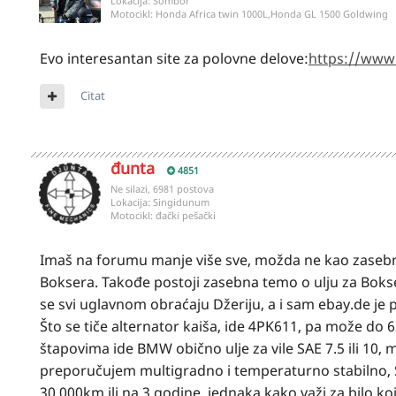
Lokacija:
Sombor
Motocikl:
Honda Africa twin 1000L,Honda GL 1500 Goldwing
Evo interesantan site za polovne delove:
https://www
Citat
đunta
4851
Ne silazi, 6981 postova
Lokacija:
Singidunum
Motocikl:
đački pešački
Imaš na forumu manje više sve, možda ne kao zasebno n
Boksera. Takođe postoji zasebna temo o ulju za Bokse
se svi uglavnom obraćaju Džeriju, a i sam ebay.de je 
Što se tiče alternator kaiša, ide 4PK611, pa može do 
štapovima ide BMW obično ulje za vile SAE 7.5 ili 10, mo
preporučujem multigradno i temperaturno stabilno, S
30.000km ili na 3 godine, jednaka kako važi za bilo ko