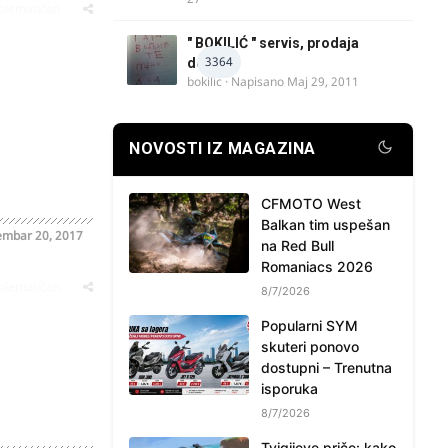
oblematičan
" BOKILIĆ " servis, prodaja
3364
delova
bokilic
· Napisano
Maj 29, 2011
NOVOSTI IZ MAGAZINA
CFMOTO West
Balkan tim uspešan
mbar 20, 2017
na Red Bull
Romaniacs 2026
oblematičan
8/7/2026
Popularni SYM
skuteri ponovo
dostupni – Trenutna
isporuka
8/7/2026
Tvigijeve priče: kako