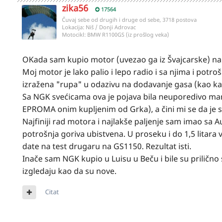
zika56
17564
Čuvaj sebe od drugih i druge od sebe, 3718 postova
Lokacija:
Niš / Donji Adrovac
Motocikl:
BMW R1100GS (iz prošlog veka)
OKada sam kupio motor (uvezao ga iz Švajcarske) na n
Moj motor je lako palio i lepo radio i sa njima i potr
izražena "rupa" u odazivu na dodavanje gasa (kao k
Sa NGK svećicama ova je pojava bila neuporedivo ma
EPROMA onim kupljenim od Grka), a čini mi se da je 
Najfiniji rad motora i najlakše paljenje sam imao sa A
potrošnja goriva ubistvena. U proseku i do 1,5 litara
date na test drugaru na GS1150. Rezultat isti.
Inače sam NGK kupio u Luisu u Beču i bile su priličn
izgledaju kao da su nove.
Citat