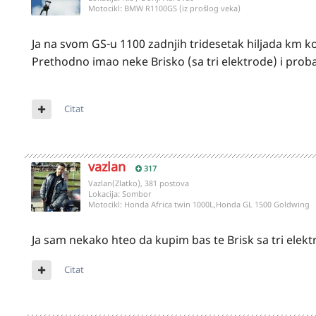
Motocikl:
BMW R1100GS (iz prošlog veka)
Ja na svom GS-u 1100 zadnjih tridesetak hiljada km k
Prethodno imao neke Brisko (sa tri elektrode) i prob
Citat
vazlan
317
Vazlan(Zlatko), 381 postova
Lokacija:
Sombor
Motocikl:
Honda Africa twin 1000L,Honda GL 1500 Goldwing
Ja sam nekako hteo da kupim bas te Brisk sa tri elektro
Citat