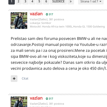
1
2
3
4
5
6
SLEDEĆE
Strana 1 od 7
vazlan
317
Vazlan(Zlatko), 381 postova
Lokacija:
Sombor
Motocikl:
Honda Africa twin 1000L,Honda GL 1500 Goldwing
Prelistao sam deo foruma posvecen BMW-u ali ne na
odrzavanje.Postoji manual postoje na Youtube-u razn
za mali servis pa i za onaj prosireni.Mene za pocetak 
sipa BMW-ovo ali ne i kog viskoziteta,koje su dimenzi
sesvecice najbolje pokazale? Danas sam otkrio da ulj
vecini prodavnica auto delova a cena je oko 450 din/l.
Citat
vazlan
317
Vazlan(Zlatko), 381 postova