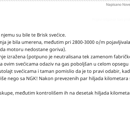
Napisano
Nove
Prijavi odgovor kao pr
jemu su bile te Brisk svećice.
ošnja je bila umerena, međutim pri 2800-3000 o/m pojavljivala
ada motoru nedostane goriva).
nje izražena (potpuno je neutralisana tek zamenom fabrič
sa ovim svećicama odaziv na gas poboljšan u celom opsegu 
utolajt svećicama i taman pomislio da je to pravi odabir, ka
 više nego sa NGK! Nakon prevezenih par hiljada kilometara 
o skupe, međutim kontrolišem ih na desetak hiljada kilometa