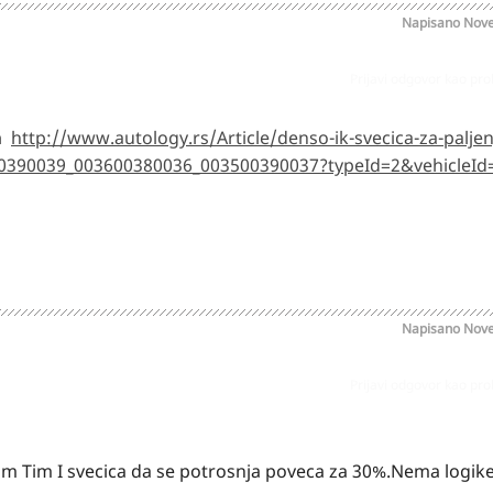
Napisano
Nove
Prijavi odgovor kao pr
im
http://www.autology.rs/Article/denso-ik-svecica-za-paljen
00390039_003600380036_003500390037?typeId=2&vehicleId
Napisano
Nove
Prijavi odgovor kao pr
 Tim I svecica da se potrosnja poveca za 30%.Nema logik