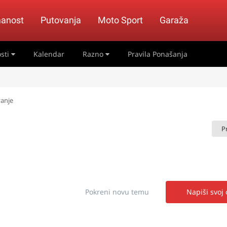
anost
Putovanja
Moto Sport
Garaža
sti
Kalendar
Razno
Pravila Ponašanja
vanje
P
Pokreni novu temu
Napiši svoj