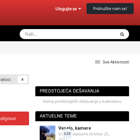
Pridružite nam se!
Ulogujte se
Sve Aktivnosti
ratioci
8
PREDSTOJEĆA DEŠAVANJA
Nema predstojećih dešavanja u kalendaru.
AKTUELNE TEME
 odgovor
Veselo, kamere
638
GR 46
· Napisano
Octobar 25,
2022