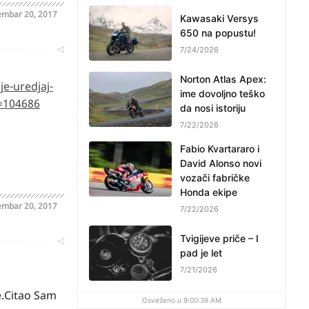
mbar 20, 2017
Kawasaki Versys
650 na popustu!
oblematičan
7/24/2026
Norton Atlas Apex:
je-uredjaj-
ime dovoljno teško
=104686
da nosi istoriju
7/22/2026
Fabio Kvartararo i
David Alonso novi
vozači fabričke
Honda ekipe
mbar 20, 2017
7/22/2026
Tvigijeve priče – I
oblematičan
pad je let
7/21/2026
e.Citao Sam
Osveženo u 9:00:39 AM