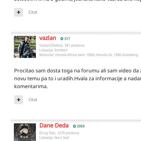
Citat
vazlan
317
Vazlan(Zlatko), 381 postova
Lokacija:
Sombor
Motocikl:
Honda Africa twin 1000L,Honda GL 1500 Goldwing
Procitao sam dosta toga na forumu ali sam video da 
novu temu pa to i uradih.Hvala za informacije a nadam
komentarima.
Citat
Dane Deda
2959
Drug član, 1270 postova
Lokacija:
Novi Sad