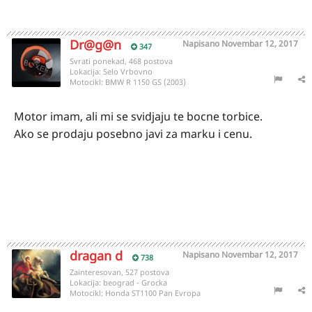
Dr@g@n
Napisano
Novembar 12, 2017
347
Svrati ponekad, 468 postova
Lokacija:
Selo Vrbovno
Motocikl:
BMW R 1150 GS (2003)
Motor imam, ali mi se svidjaju te bocne torbice.
Ako se prodaju posebno javi za marku i cenu.
dragan d
Napisano
Novembar 12, 2017
738
Zainteresovan, 527 postova
Lokacija:
beograd - Grocka
Motocikl:
Honda ST1100 Pan Evropa