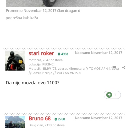
Promenio
Novembar 12, 2017
član dragan d
pogrešna kubikaža
stari roker
Napisano
Novembar 12, 2017
4968
motoras, 2647 postova
Lokacija:
PECINCI
Motocikl:
BMW '73. zderac kilometara // TOMOS APN 4/deva
//Gpz900r Ninja // VULCAN VN1500
Da nije mozda ovo 1100?
1
Bruno 68
Napisano
Novembar 12, 2017
2768
Drug član, 2113 postova