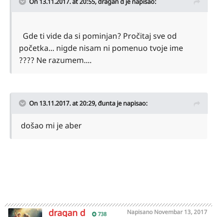
dobiti kratak odgovor, da ili ne i ništa više od dva
On 13.11.2017. at 20:55,
dragan d
je napisao:
slova.
Gde ti vide da si pominjan? Pročitaj sve od
Želim srećnu prodaju i još bolju kupovinu nekom,
početka... nigde nisam ni pomenuo tvoje ime
svaki BMW je dobar.
???? Ne razumem....
On 13.11.2017. at 20:29,
đunta
je napisao:
došao mi je aber
dragan d
Napisano
Novembar 13, 2017
738