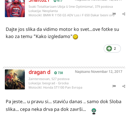
417
Svaki Totalitarizam Ubija U Ime Optimizma!, 379 postova
Lokacija:
Neoplanta
Motocikl:
BMW R 1150 GS ADV Los i F 650 Dakar besni oro
Dajte jos slika da vidimo motor ko svet...ove fotke su
kao za temu "Kako izgledamo"
2
dragan d
Napisano
Novembar 12, 2017
738
Zainteresovan, 527 postova
Lokacija:
beograd - Grocka
Motocikl:
Honda ST1100 Pan Evropa
Pa jeste... u pravu si... staviću danas .. samo dok Sloba
slika... cepa neka drva pa dok završi...