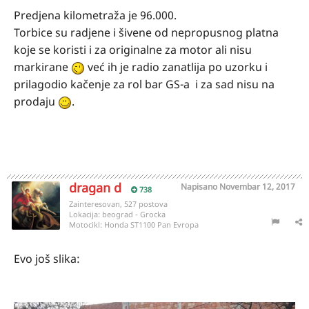
Predjena kilometraža je 96.000.
Torbice su radjene i šivene od nepropusnog platna
koje se koristi i za originalne za motor ali nisu
markirane
već ih je radio zanatlija po uzorku i
prilagodio kačenje za rol bar GS-a i za sad nisu na
prodaju
.
dragan d
Napisano
Novembar 12, 2017
738
Zainteresovan, 527 postova
Lokacija:
beograd - Grocka
Motocikl:
Honda ST1100 Pan Evropa
Evo još slika: