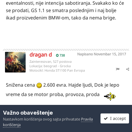
eventalnosti, nije intencija sabotiranja. Svakako ko će
se prodati, GS 1.1 se smatra poslednjim i naj bolje
ikad proizvedenim BMW-om, tako da nema brige.
dragan d
Napisano
Novembar 15, 2017
738
Zainteresovan, 527 postova
Lokacija:
beograd - Grocka
Motocikl:
Honda ST1100 Pan Evropa
Snižena cena
2.600 evra. Hajde ljudi, Dok je lepo
vreme da se motor proba, provoza, proda
Važno obaveštenje
I accept
Nastavkom korišćenja ovog sajta prihvatate
Pravila
korišćenja