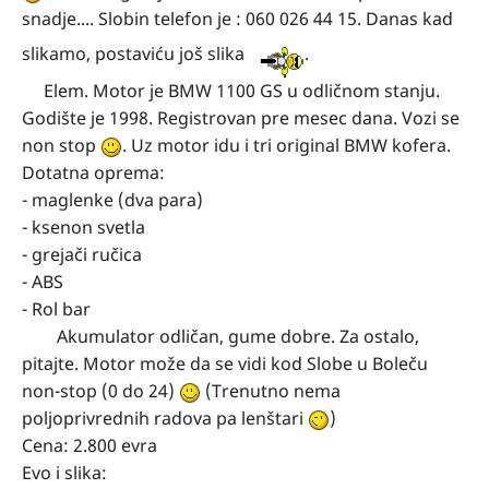
snadje.... Slobin telefon je : 060 026 44 15. Danas kad
slikamo, postaviću još slika
.
Elem. Motor je BMW 1100 GS u odličnom stanju.
Godište je 1998. Registrovan pre mesec dana. Vozi se
non stop
. Uz motor idu i tri original BMW kofera.
Dotatna oprema:
- maglenke (dva para)
- ksenon svetla
- grejači ručica
- ABS
- Rol bar
Akumulator odličan, gume dobre. Za ostalo,
pitajte. Motor može da se vidi kod Slobe u Boleču
non-stop (0 do 24)
(Trenutno nema
poljoprivrednih radova pa lenštari
)
Cena: 2.800 evra
Evo i slika: