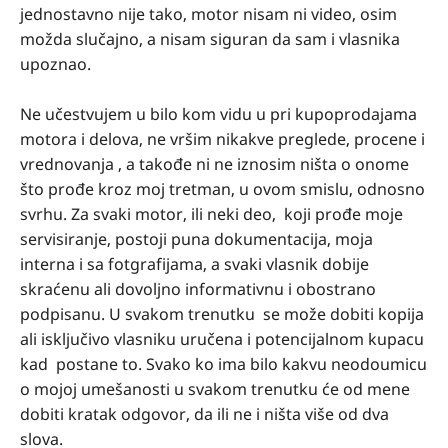
jednostavno nije tako, motor nisam ni video, osim
možda slučajno, a nisam siguran da sam i vlasnika
upoznao.
Ne učestvujem u bilo kom vidu u pri kupoprodajama
motora i delova, ne vršim nikakve preglede, procene i
vrednovanja , a takođe ni ne iznosim ništa o onome
što prođe kroz moj tretman, u ovom smislu, odnosno
svrhu. Za svaki motor, ili neki deo, koji prođe moje
servisiranje, postoji puna dokumentacija, moja
interna i sa fotgrafijama, a svaki vlasnik dobije
skraćenu ali dovoljno informativnu i obostrano
podpisanu. U svakom trenutku se može dobiti kopija
ali isključivo vlasniku uručena i potencijalnom kupacu
kad postane to. Svako ko ima bilo kakvu neodoumicu
o mojoj umešanosti u svakom trenutku će od mene
dobiti kratak odgovor, da ili ne i ništa više od dva
slova.