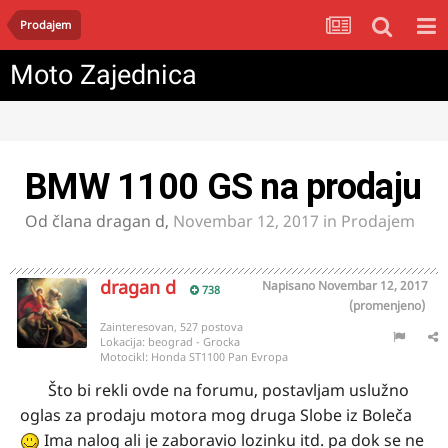
Prodajem
Moto Zajednica
BMW 1100 GS na prodaju
Od člana
dragan d
,
Novembar 12, 2017
in
Prodajem
dragan d
Napisano
Novembar 12, 2017
738
(promenjeno)
Zainteresovan, 527 postova
Lokacija:
beograd - Grocka
Motocikl:
Honda ST1100 Pan Evropa
Što bi rekli ovde na forumu, postavljam uslužno
oglas za prodaju motora mog druga Slobe iz Boleča
Ima nalog ali je zaboravio lozinku itd. pa dok se ne