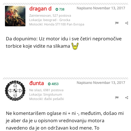
dragan d
Napisano
Novembar 13, 2017
738
Zainteresovan, 527 postova
Lokacija:
beograd - Grocka
Motocikl:
Honda ST1100 Pan Evropa
Da dopunimo: Uz motor idu i sve četiri nepromočive
torbice koje vidite na slikama
đunta
Napisano
Novembar 13, 2017
4853
Ne silazi, 6981 postova
Lokacija:
Singidunum
Motocikl:
đački pešački
Ne komentarišem oglase ni + ni -, međutim, došao mi
je aber da je u opisnom vrednovanju motora
navedeno da je on održavan kod mene. To