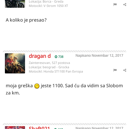
Lokacija:
Borca - Greda
Motocikl:
V-Strom 1050 XT
A koliko je presao?
dragan d
Napisano
Novembar 12, 2017
738
Zainteresovan, 527 postova
Lokacija:
beograd - Grocka
Motocikl:
Honda ST1100 Pan Evropa
moja greška
jeste 1100. Sad ću da vidim sa Slobom
za km.
Shaft021
Napisano
Novembar 12, 2017