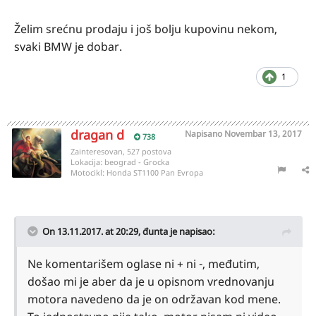
Želim srećnu prodaju i još bolju kupovinu nekom,
svaki BMW je dobar.
1
dragan d
Napisano
Novembar 13, 2017
738
Zainteresovan, 527 postova
Lokacija:
beograd - Grocka
Motocikl:
Honda ST1100 Pan Evropa
On 13.11.2017. at 20:29,
đunta
je napisao:
Ne komentarišem oglase ni + ni -, međutim,
došao mi je aber da je u opisnom vrednovanju
motora navedeno da je on održavan kod mene.