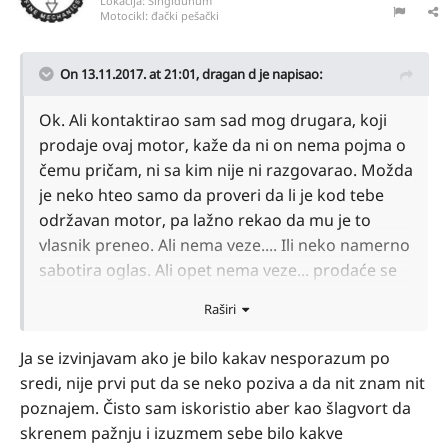
Lokacija:
Singidunum
Motocikl:
đački pešački
On 13.11.2017. at 21:01,
dragan d
je napisao:
Ok. Ali kontaktirao sam sad mog drugara, koji
prodaje ovaj motor, kaže da ni on nema pojma o
čemu pričam, ni sa kim nije ni razgovarao. Možda
je neko hteo samo da proveri da li je kod tebe
održavan motor, pa lažno rekao da mu je to
vlasnik preneo. Ali nema veze.... Ili neko namerno
sabotira oglas. Ali opet nema veze... prodaće se
svakako.. ovde ili negde drugde
Raširi
Ja se izvinjavam ako je bilo kakav nesporazum po
sredi, nije prvi put da se neko poziva a da nit znam nit
poznajem. Čisto sam iskoristio aber kao šlagvort da
skrenem pažnju i izuzmem sebe bilo kakve