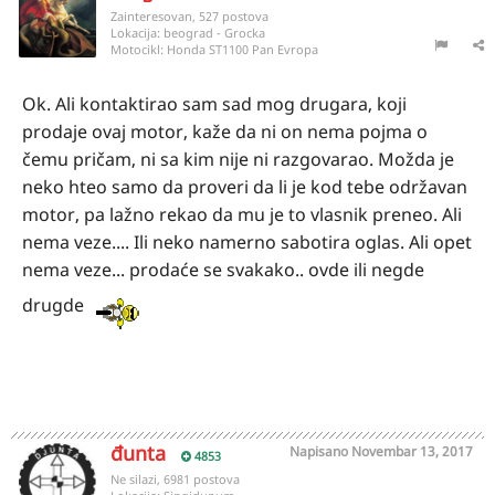
Zainteresovan, 527 postova
Lokacija:
beograd - Grocka
Motocikl:
Honda ST1100 Pan Evropa
Ok. Ali kontaktirao sam sad mog drugara, koji
prodaje ovaj motor, kaže da ni on nema pojma o
čemu pričam, ni sa kim nije ni razgovarao. Možda je
neko hteo samo da proveri da li je kod tebe održavan
motor, pa lažno rekao da mu je to vlasnik preneo. Ali
nema veze.... Ili neko namerno sabotira oglas. Ali opet
nema veze... prodaće se svakako.. ovde ili negde
drugde
đunta
Napisano
Novembar 13, 2017
4853
Ne silazi, 6981 postova