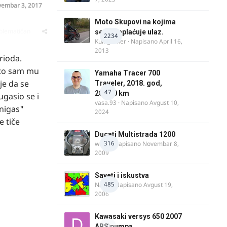
embar 3, 2017
Moto Skupovi na kojima
oblematičan
se ne naplaćuje ulaz.
2234
Kum_Mixer
· Napisano
April 16,
2013
rioda.
 sto sam mu
Yamaha Tracer 700
je da se
Traveler, 2018. god,
47
28.100 km
ugasio se i
vasa.93
· Napisano
Avgust 10,
hnigas"
2024
e tiče
Ducati Multistrada 1200
316
wulfy
· Napisano
Novembar 8,
2009
Saveti i iskustva
485
Najzli
· Napisano
Avgust 19,
2006
Kawasaki versys 650 2007
0
ABS pumpa