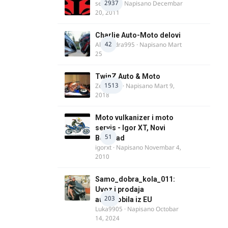
2937
seba011
· Napisano
Decembar
20, 2011
Charlie Auto-Moto delovi
42
Alexandra995
· Napisano
Mart
25
TwinZ Auto & Moto
1513
Zeljkamp
· Napisano
Mart 9,
2018
Moto vulkanizer i moto
servis - Igor XT, Novi
51
Beograd
igorxt
· Napisano
Novembar 4,
2010
Samo_dobra_kola_011:
Uvoz i prodaja
203
automobila iz EU
Luka9905
· Napisano
Octobar
14, 2024