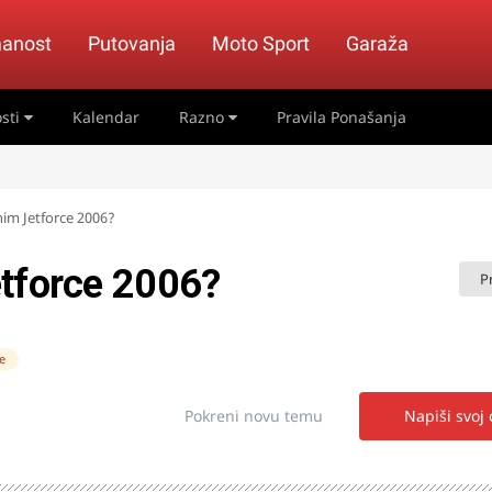
anost
Putovanja
Moto Sport
Garaža
sti
Kalendar
Razno
Pravila Ponašanja
im Jetforce 2006?
etforce 2006?
P
e
Pokreni novu temu
Napiši svoj