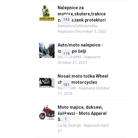
Nalepnice za
motore,skutere,trakice
142
za felne,tank protektori
NalepniceZaMotoreNis
·
Napisano
Decembar 3, 2022
Auto/moto nalepnice -
izrada po želji
119
Alexandra995
· Napisano
Octobar 21, 2023
Nosač moto točka Wheel
chock motorcycles
181
blacksmith
· Napisano
Octobar
17, 2018
Moto majice, duksevi,
šuškavci - Moto Apparel
1
SRB
Lucky George
· Napisano
April
27