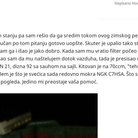
Napisano
Nov
Prijavi odgovor kao pr
 stanju pa sam rešio da ga sredim tokom ovog zimskog pe
tručan po tom pitanju gotovo uopšte. Skuter je upalio tako
m ga i išao je jako dobro. Kada sam mu vratio filter počeo 
kušao sam da mu naštelujem dotok vazduha, tada je presisao 
 YSN 21, dizna 92 sa sauhom na sajli. Kitovan je na 70ccm, "te
blem je što je svećica sada redovno mokra NGK C7HSA. Što s
 pogleda. Jedino mi preostaje vaša pomoć.