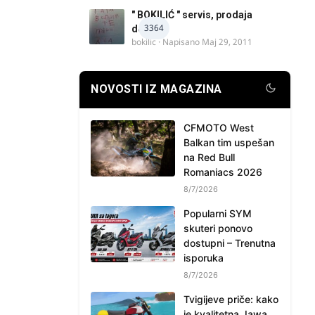
" BOKILIĆ " servis, prodaja
3364
delova
bokilic
· Napisano
Maj 29, 2011
NOVOSTI IZ MAGAZINA
CFMOTO West
Balkan tim uspešan
na Red Bull
Romaniacs 2026
8/7/2026
Popularni SYM
skuteri ponovo
dostupni – Trenutna
isporuka
8/7/2026
Tvigijeve priče: kako
je kvalitetna Jawa