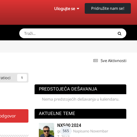
Pridružite nam se!
Ulogujte se
Sve Aktivnosti
ratioci
1
PREDSTOJEĆA DEŠAVANJA
Nema predstojećih dešavanja u kalendaru.
AKTUELNE TEME
 odgovor
NX500 2024
565
godovic
· Napisano
Novembar
7, 2023