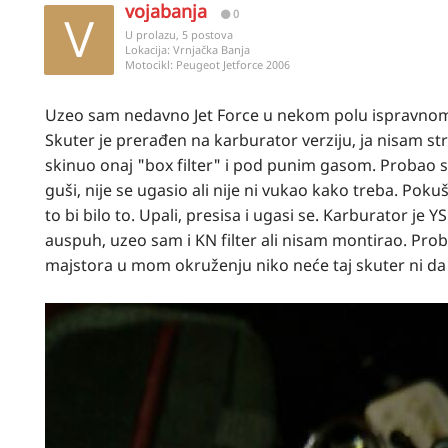
vojabanja
0
U prolazu, 5 postova
Lokacija:
Vrnjačka Banja
Motocikl:
Peugeot Jetforce 2006
Uzeo sam nedavno Jet Force u nekom polu ispravnom
Skuter je prerađen na karburator verziju, ja nisam s
skinuo onaj "box filter" i pod punim gasom. Probao sa
guši, nije se ugasio ali nije ni vukao kako treba. Po
to bi bilo to. Upali, presisa i ugasi se. Karburator je
auspuh, uzeo sam i KN filter ali nisam montirao. Pro
majstora u mom okruženju niko neće taj skuter ni da