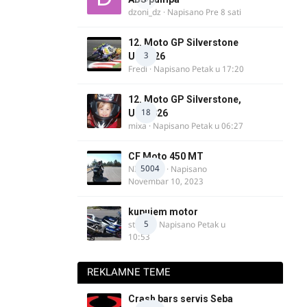
dzoni_dz
· Napisano
Pre 8 sati
12. Moto GP Silverstone
3
UK 2026
Fredi
· Napisano
Petak u 17:20
12. Moto GP Silverstone,
18
UK, 2026
mixa
· Napisano
Petak u 06:27
CF Moto 450 MT
5004
NIKOLA 1
· Napisano
Novembar 10, 2023
kupujem motor
5
strugo
· Napisano
Petak u
10:53
REKLAMNE TEME
Crash bars servis Seba