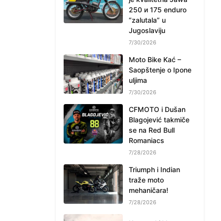
250 и 175 enduro
“zalutala” u
Jugoslaviju
7/30/2026
Moto Bike Kać –
Saopštenje o Ipone
uljima
7/30/2026
CFMOTO i Dušan
Blagojević takmiče
se na Red Bull
Romaniacs
7/28/2026
Triumph i Indian
traže moto
mehaničara!
7/28/2026