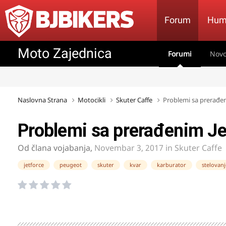
Forum
Hum
Moto Zajednica
Forumi
Novo
Naslovna Strana
Motocikli
Skuter Caffe
Problemi sa prerađen
Problemi sa prerađenim J
Od člana
vojabanja
,
Novembar 3, 2017
in
Skuter Caffe
jetforce
peugeot
skuter
kvar
karburator
stelovanj