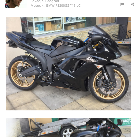
Lokacija:
Beograd
Motocikl:
BMW R1200GS "13 LC