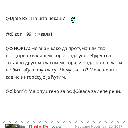
@Djole RS : Па шта чекаш?
@:Dzoni1991 : Хвала!
@:SHOKLA: Не знам како да протумачим твој
пост,прво хвалиш мотор,а онда упоређујеш са
тотално другом класом мотора, и онда кажеш да ти
не бих гађао ову класу...Чему све то? Мене нешто
кад не интересује ја ћутим.
@:SkomY: Ма опуштено за офф.Хвала за лепе речи.
Djole Rs
Napisano
Novembar 20, 2017
305