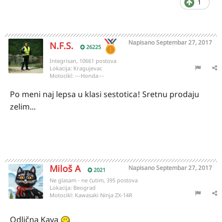
1
Napisano
Septembar 27, 2017
N.F.S.
26225
Integrisan, 10661 postova
Lokacija:
Kragujevac
Motocikl:
---Honda---
Po meni naj lepsa u klasi sestotica! Sretnu prodaju
zelim...
Miloš A
Napisano
Septembar 27, 2017
2021
Ne glasam - ne ćutim, 395 postova
Lokacija:
Beograd
Motocikl:
Kawasaki Ninja ZX-14R
Odlična Kava