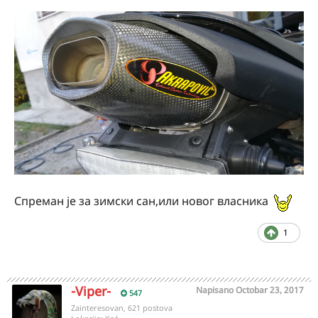
Спреман је за зимски сан,или новог власника
1
-Viper-
Napisano
Octobar 23, 2017
547
Zainteresovan, 621 postova