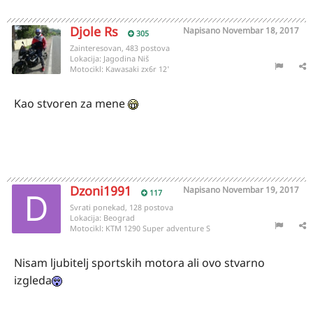
Djole Rs
Napisano
Novembar 18, 2017
305
Zainteresovan, 483 postova
Lokacija:
Jagodina Niš
Motocikl:
Kawasaki zx6r 12'
Kao stvoren za mene
Dzoni1991
Napisano
Novembar 19, 2017
117
Svrati ponekad, 128 postova
Lokacija:
Beograd
Motocikl:
KTM 1290 Super adventure S
Nisam ljubitelj sportskih motora ali ovo stvarno
izgleda