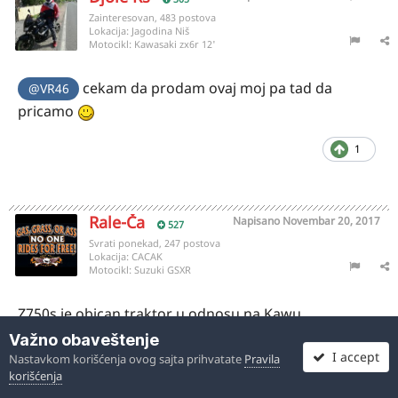
Zainteresovan, 483 postova
Lokacija:
Jagodina Niš
Motocikl:
Kawasaki zx6r 12'
cekam da prodam ovaj moj pa tad da
@VR46
pricamo
1
Rale-Ča
Napisano
Novembar 20, 2017
527
Svrati ponekad, 247 postova
Lokacija:
CACAK
Motocikl:
Suzuki GSXR
Z750s je obican traktor u odnosu na Kawu.
Važno obaveštenje
I accept
Nastavkom korišćenja ovog sajta prihvatate
Pravila
korišćenja