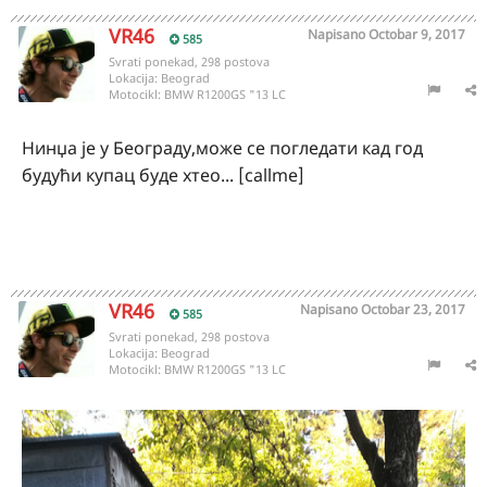
VR46
Napisano
Octobar 9, 2017
585
Svrati ponekad, 298 postova
Lokacija:
Beograd
Motocikl:
BMW R1200GS "13 LC
Нинџа је у Београду,може се погледати кад год
будући купац буде хтео... [callme]
VR46
Napisano
Octobar 23, 2017
585
Svrati ponekad, 298 postova
Lokacija:
Beograd
Motocikl:
BMW R1200GS "13 LC