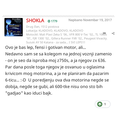
SHOKLA
Napisano
Novembar 19, 2017
1779
Drug član, 1512 postova
Lokacija:
KLADOVO, KLADOVO, KLADOVO
Motocikl:
Mali Plavi Zeka S '06., VFR 800 V-Tec '02., TL 1000s
'97., FJR 1300 '02., Gillera Runner FXR '02., Peugeot Vivacity.
Suzuki AY 50 Katana - za sada... I SVI LEPI!!!
Ovo je bas lep, fensi i gotivan motor, ali...
Nedavno sam se sa kolegom na jednoj voznji zamenio
- on je seo da isproba moj z750s, a ja njegov zx 636.
Par dana posle toga njegov je osvanuo u oglasima
krivicom mog motorina, a ja ne planiram da pazarim
6-ticu... :-D U poredjenju ova dva motorina negde se
dobija, negde se gubi, ali 600-tke nisu ono sto bih
"gadjao" kao iduci bajk.
1