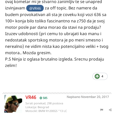
ovaj kometar mi je stvarno zanimljiv te se unapred
izvinjavam
za off topic. Bez namere da
@VR46
budem provokativan ali sta je coveku koji vozi 636 sa
100+ konja bilo toliko fascinantno na z750 da je svoj
motor posle par dana morao da stavi na prodaju?
Izuzev udobnosti (pri cemu to ubrajati kao manu i
nedostatak sportskog motora je po meni smesno i
nerealno) ne vidim nista kao potencijalno veliki + tvog
motora.. Mozda gresim.
P.S Ninja iz oglasa brutalno izgleda. Srecnu prodaju
zelim!
4
VR46
Napisano
Novembar 20, 2017
585
Svrati ponekad, 298 postova
Lokacija:
Beograd
Motocikl:
BMW R1200GS "13 LC