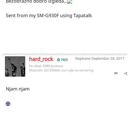
Bezobrazno dobro izgleda...
Sent from my SM-G930F using Tapatalk
hard_rock
Napisano
Septembar 28, 2017
7463
Ne silazi, 6084 postova
Motocikl:
GS1250Adv curi ulje na semering
Njam njam