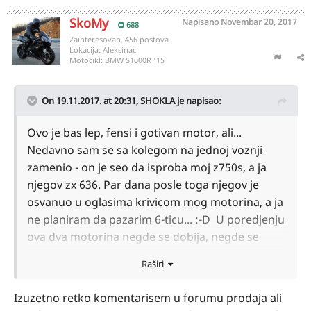
SkoMy
Napisano
Novembar 20, 2017
688
Zainteresovan, 456 postova
Lokacija:
Aleksinac
Motocikl:
BMW S1000R '15
On 19.11.2017. at 20:31,
SHOKLA
je napisao:
Ovo je bas lep, fensi i gotivan motor, ali...
Nedavno sam se sa kolegom na jednoj voznji
zamenio - on je seo da isproba moj z750s, a ja
njegov zx 636. Par dana posle toga njegov je
osvanuo u oglasima krivicom mog motorina, a ja
ne planiram da pazarim 6-ticu... :-D U poredjenju
ova dva motorina negde se dobija, negde se
gubi, ali 600-tke nisu ono sto bih "gadjao" kao
Raširi
iduci bajk.
Izuzetno retko komentarisem u forumu prodaja ali