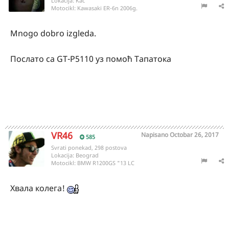
Lokacija:
Kać
Motocikl:
Kawasaki ER-6n 2006g.
Mnogo dobro izgleda.
Послато са GT-P5110 уз помоћ Тапатока
VR46
Napisano
Octobar 26, 2017
585
Svrati ponekad, 298 postova
Lokacija:
Beograd
Motocikl:
BMW R1200GS "13 LC
Хвала колега!