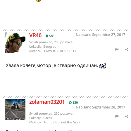
VR46
Napisano
Septembar 27, 2017
585
Svrati ponekad, 298 postova
Lokacija:
Beograd
Motocikl:
BMW R1200GS "13 LC
Хвала колеге,мотор је стварно одличан.
zolaman03201
139
Napisano
Septembar 28, 2017
Svrati ponekad, 250 postova
Lokacija:
Cacak
Motocikl:
Honda Hornet the Grey