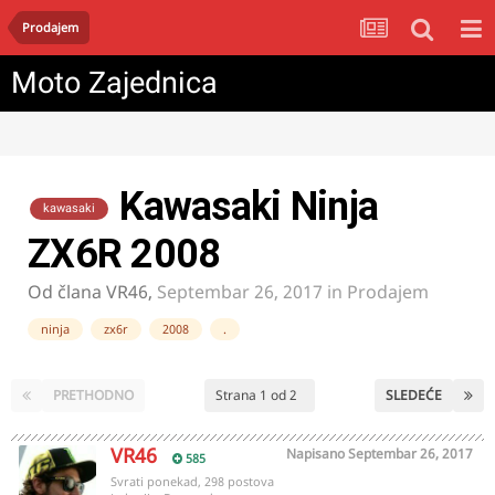
Prodajem
Moto Zajednica
Kawasaki Ninja
kawasaki
ZX6R 2008
Od člana
VR46
,
Septembar 26, 2017
in
Prodajem
ninja
zx6r
2008
.
PRETHODNO
Strana 1 od 2
SLEDEĆE
VR46
Napisano
Septembar 26, 2017
585
Svrati ponekad, 298 postova