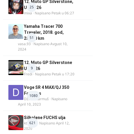
12. Moto GP Silverstone,
25
UK, 2026
mixa
· Napisano
Petak u 06:27
Yamaha Tracer 700
Traveler, 2018. god,
51
28.100 km
vasa.93
· Napisano
Avgust 10,
2024
12. Moto GP Silverstone
9
UK 2026
Fredi
· Napisano
Petak u 17:20
Voge SR 4 MAX/QJ 350
Fortress
1080
Džim Džarmuš
· Napisano
April 10, 2023
Silkolene FUCHS ulja
621
ktm600
· Napisano
April 12,
2020