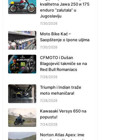
kvalitetna Jawa 250 и 175
enduro “zalutala” u
Jugoslaviju
7/30/2026
Moto Bike Kać –
Saopštenje o Ipone uljima
7/30/2026
CFMOTO i Dušan
Blagojević takmiče se na
Red Bull Romaniacs
7/28/2026
Triumph i Indian traže
moto mehaničara!
7/28/2026
Kawasaki Versys 650 na
popustu!
7/24/2026
Norton Atlas Apex: ime