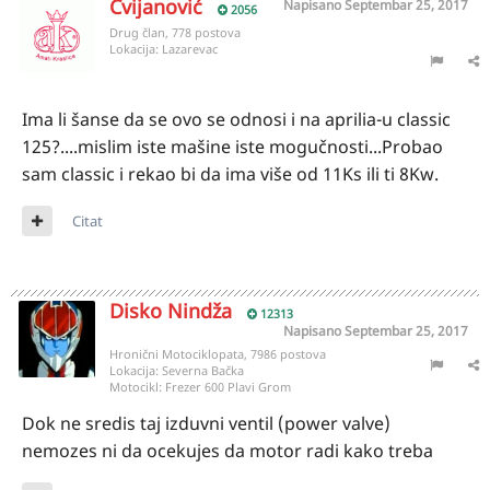
Cvijanović
Napisano
Septembar 25, 2017
2056
Drug član, 778 postova
Lokacija:
Lazarevac
Ima li šanse da se ovo se odnosi i na aprilia-u classic
125?....mislim iste mašine iste mogučnosti...Probao
sam classic i rekao bi da ima više od 11Ks ili ti 8Kw.
Citat
Disko Nindža
12313
Napisano
Septembar 25, 2017
Hronični Motociklopata, 7986 postova
Lokacija:
Severna Bačka
Motocikl:
Frezer 600 Plavi Grom
Dok ne sredis taj izduvni ventil (power valve)
nemozes ni da ocekujes da motor radi kako treba