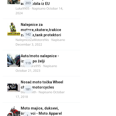
203
automobila iz EU
Luka9905
· Napisano
Octobar 14,
2024
Nalepnice za
motore,skutere,trakice
142
za felne,tank protektori
NalepniceZaMotoreNis
· Napisano
Decembar 3, 2022
Auto/moto nalepnice -
izrada po želji
119
Alexandra995
· Napisano
Octobar 21, 2023
Nosač moto točka Wheel
chock motorcycles
181
blacksmith
· Napisano
Octobar
17, 2018
Moto majice, duksevi,
šuškavci - Moto Apparel
1