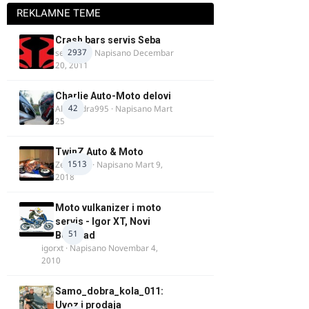
REKLAMNE TEME
Crash bars servis Seba
2937
seba011
· Napisano
Decembar
20, 2011
Charlie Auto-Moto delovi
42
Alexandra995
· Napisano
Mart
25
TwinZ Auto & Moto
1513
Zeljkamp
· Napisano
Mart 9,
2018
Moto vulkanizer i moto
servis - Igor XT, Novi
51
Beograd
igorxt
· Napisano
Novembar 4,
2010
Samo_dobra_kola_011:
Uvoz i prodaja