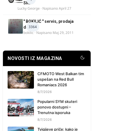
SRB
Lucky George
· Napisano
April 27
" BOKILIĆ " servis, prodaja
3364
delova
bokilic
· Napisano
Maj 29, 2011
NOVOSTI IZ MAGAZINA
CFMOTO West Balkan tim
uspešan na Red Bull
Romaniacs 2026
8/7/2026
Popularni SYM skuteri
ponovo dostupni –
Trenutna isporuka
8/7/2026
Tvigijeve priče: kako je