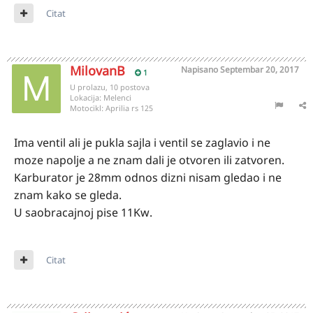
Citat
MilovanB
Napisano
Septembar 20, 2017
1
U prolazu, 10 postova
Lokacija:
Melenci
Motocikl:
Aprilia rs 125
Ima ventil ali je pukla sajla i ventil se zaglavio i ne
moze napolje a ne znam dali je otvoren ili zatvoren.
Karburator je 28mm odnos dizni nisam gledao i ne
znam kako se gleda.
U saobracajnoj pise 11Kw.
Citat