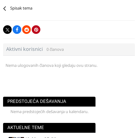
Spisak tema
Aktivni korisnici
0 članova
Nema ulogovanih članova koji gledaju ovu stranu.
PREDSTOJEĆA DEŠAVANJA
Nema predstojećih dešavanja u kalendaru.
AKTUELNE TEME