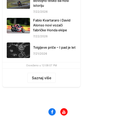
dovoljno teško da nosi
istoriju
7/22/2026
Fabio Kvartararo i David
Alonso novi vozači
fabričke Honda ekipe
7/22/2026
Tvigijeve priče – I pad je let
7/21/2026
Osveženo u 12:08:07 PM
Saznaj više