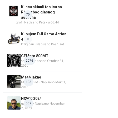
Klincu skinuli tablicu sa
R125 zbog glasnog
70
auspuha
grof
· Napisano
Petak u 06:44
Kupujem DJI Osmo Action
0
4
Dzigibau
· Napisano
Pre 1 sat
CFMoto 800MT
2076
shlem
· Napisano
Octobar 31,
2020
Mesh jakne
108
MostarRPM
· Napisano
Mart 3,
2018
NX500 2024
567
godovic
· Napisano
Novembar
7, 2023