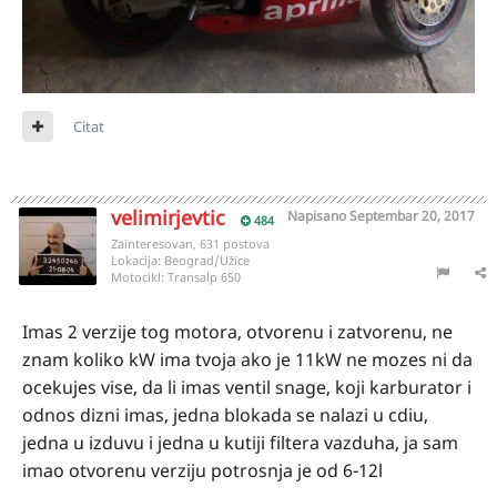
Citat
velimirjevtic
Napisano
Septembar 20, 2017
484
Zainteresovan, 631 postova
Lokacija:
Beograd/Užice
Motocikl:
Transalp 650
Imas 2 verzije tog motora, otvorenu i zatvorenu, ne
znam koliko kW ima tvoja ako je 11kW ne mozes ni da
ocekujes vise, da li imas ventil snage, koji karburator i
odnos dizni imas, jedna blokada se nalazi u cdiu,
jedna u izduvu i jedna u kutiji filtera vazduha, ja sam
imao otvorenu verziju potrosnja je od 6-12l