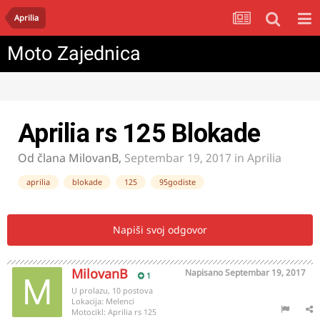
Aprilia
Moto Zajednica
Aprilia rs 125 Blokade
Od člana
MilovanB
,
Septembar 19, 2017
in
Aprilia
aprilia
blokade
125
95godiste
Napiši svoj odgovor
MilovanB
Napisano
Septembar 19, 2017
1
U prolazu, 10 postova
Lokacija:
Melenci
Motocikl:
Aprilia rs 125