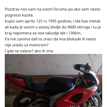
Pozdrav nov sam na ovom forumu pa ako sam nesto
pogresio kazite.
kupio sam aprilu 125 rs 1995 godiste, i ide kao metak
ali kada je vozim u sestoj dodje do 9000 obrtaja i tu je
kraj nepomera se vise takodje ide i 130km.
Pa me zanima dali to znaci da ima blokade ili nesto
nije uredu sa motorom?
I gde se nalaze? ako ih ima.