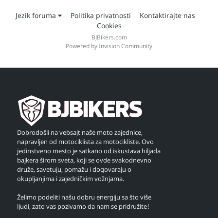
Jezik foruma
Politika privatnosti
Kontaktirajte nas
Cookies
BJBikers.com
Powered by Invision Community
Dobrodošli na vebsajt naše moto zajednice,
napravljen od motociklista za motocikliste. Ovo
jedinstveno mesto je satkano od iskustava hiljada
bajkera širom sveta, koji se ovde svakodnevno
druže, savetuju, pomažu i dogovaraju o
okupljanjima i zajedničkim vožnjama.
Želimo podeliti našu dobru energiju sa što više
ljudi, zato vas pozivamo da nam se pridružite!