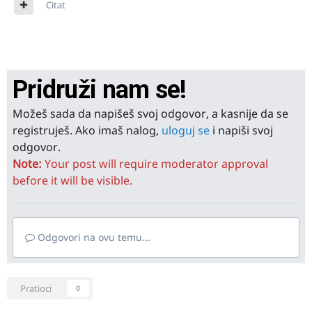
Citat
Pridruži nam se!
Možeš sada da napišeš svoj odgovor, a kasnije da se
registruješ. Ako imaš nalog,
uloguj se
i napiši svoj
odgovor.
Note:
Your post will require moderator approval
before it will be visible.
Odgovori na ovu temu...
Pratioci
0