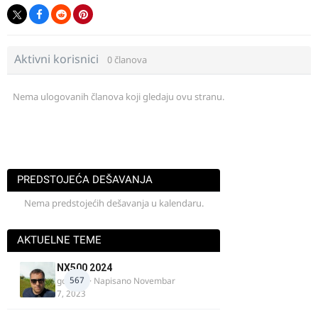
Aktivni korisnici
0 članova
Nema ulogovanih članova koji gledaju ovu stranu.
PREDSTOJEĆA DEŠAVANJA
Nema predstojećih dešavanja u kalendaru.
AKTUELNE TEME
NX500 2024
567
godovic
· Napisano
Novembar
7, 2023