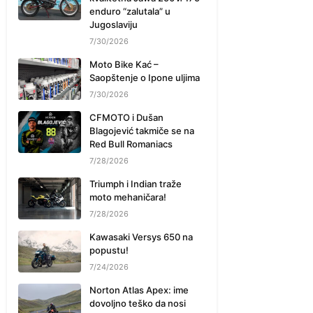
enduro “zalutala” u
Jugoslaviju
7/30/2026
Moto Bike Kać –
Saopštenje o Ipone uljima
7/30/2026
CFMOTO i Dušan
Blagojević takmiče se na
Red Bull Romaniacs
7/28/2026
Triumph i Indian traže
moto mehaničara!
7/28/2026
Kawasaki Versys 650 na
popustu!
7/24/2026
Norton Atlas Apex: ime
dovoljno teško da nosi