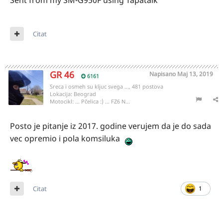
Sent from my SM-G950F using Tapatalk
Citat
GR 46
Napisano
Maj 13, 2019
6161
Sreca i osmeh su kljuc svega ..., 481 postova
Lokacija:
Beograd
Motocikl:
... Pčelica :) ... FZ6 N...
Posto je pitanje iz 2017. godine verujem da je do sada
vec opremio i pola komsiluka
Citat
1