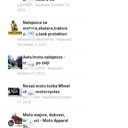
Luka9905
· Napisano
Octobar 14,
2024
Nalepnice za
motore,skutere,trakice
142
za felne,tank protektori
NalepniceZaMotoreNis
· Napisano
Decembar 3, 2022
Auto/moto nalepnice -
izrada po želji
119
Alexandra995
· Napisano
Octobar 21, 2023
Nosač moto točka Wheel
chock motorcycles
181
blacksmith
· Napisano
Octobar
17, 2018
Moto majice, duksevi,
šuškavci - Moto Apparel
1
SRB