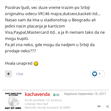
Pozdrav ljudi, vec duze vreme trazim po Srbiji
originalnu odecu VR|46 majce,duksevi,kacketi itd...
Nasao sam da ima u stadionshop u Beogradu ali
jedini nacin placanja je karticom
Visa,Paypal,Mastercard itd.. a ja ih nemam tako da ne
mogu kupiti.
Pa jel zna neko, gde mogu da nadjem u Srbiji da
prodaje neko???
Hvala unapred
Citat
1
kachavenda
Napisano
Septembar 19, 2017
65
Svrati ponekad, 121 postova
Lokacija:
Novi Sad
Motocikl:
Honda Varadero XL1000V