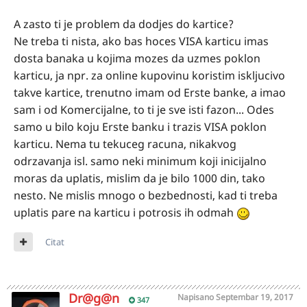
A zasto ti je problem da dodjes do kartice?
Ne treba ti nista, ako bas hoces VISA karticu imas
dosta banaka u kojima mozes da uzmes poklon
karticu, ja npr. za online kupovinu koristim iskljucivo
takve kartice, trenutno imam od Erste banke, a imao
sam i od Komercijalne, to ti je sve isti fazon... Odes
samo u bilo koju Erste banku i trazis VISA poklon
karticu. Nema tu tekuceg racuna, nikakvog
odrzavanja isl. samo neki minimum koji inicijalno
moras da uplatis, mislim da je bilo 1000 din, tako
nesto. Ne mislis mnogo o bezbednosti, kad ti treba
uplatis pare na karticu i potrosis ih odmah
Citat
Dr@g@n
Napisano
Septembar 19, 2017
347