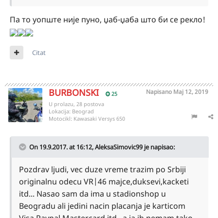
Па то уопште није пуно, џаб-џаба што би се рекло!
Citat
BURBONSKI
Napisano
Maj 12, 2019
25
U prolazu, 28 postova
Lokacija:
Beograd
Motocikl:
Kawasaki Versys 650
On 19.9.2017. at 16:12,
AleksaSimovic99
je napisao:
Pozdrav ljudi, vec duze vreme trazim po Srbiji
originalnu odecu VR|46 majce,duksevi,kacketi
itd... Nasao sam da ima u stadionshop u
Beogradu ali jedini nacin placanja je karticom