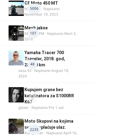
CF Moto 450 MT
5006
NIKOLA 1
· Napisano
Novembar 10, 2023
Mesh jakne
107
MostarRPM
· Napisano
Mart 3,
2018
Yamaha Tracer 700
Traveler, 2018. god,
48
28.100 km
vasa.93
· Napisano
Avgust 10,
2024
Kupujem grane bez
katalizatora za S1000RR
0
K67
gixxer
· Napisano
Pre 1 sat
Moto Skupovi na kojima
se ne naplaćuje ulaz.
2235
Kum_Mixer
· Napisano
April 16,