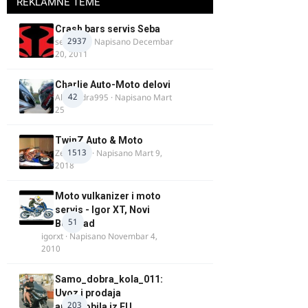
REKLAMNE TEME
Crash bars servis Seba
2937
seba011
· Napisano
Decembar
20, 2011
Charlie Auto-Moto delovi
42
Alexandra995
· Napisano
Mart
25
TwinZ Auto & Moto
1513
Zeljkamp
· Napisano
Mart 9,
2018
Moto vulkanizer i moto
servis - Igor XT, Novi
51
Beograd
igorxt
· Napisano
Novembar 4,
2010
Samo_dobra_kola_011:
Uvoz i prodaja
203
automobila iz EU