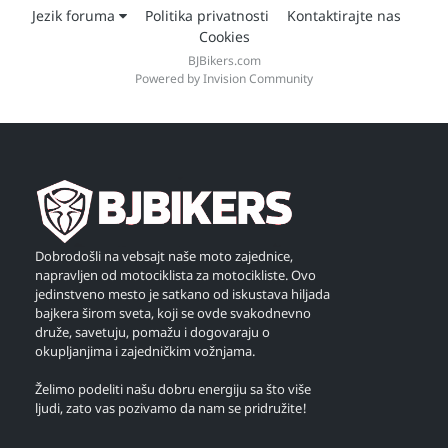
Jezik foruma
Politika privatnosti
Kontaktirajte nas
Cookies
BJBikers.com
Powered by Invision Community
Dobrodošli na vebsajt naše moto zajednice,
napravljen od motociklista za motocikliste. Ovo
jedinstveno mesto je satkano od iskustava hiljada
bajkera širom sveta, koji se ovde svakodnevno
druže, savetuju, pomažu i dogovaraju o
okupljanjima i zajedničkim vožnjama.
Želimo podeliti našu dobru energiju sa što više
ljudi, zato vas pozivamo da nam se pridružite!