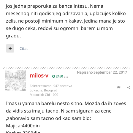
Jos jedna preporuka za banca intesu. Nema
mesecnog niti godisnjeg odrzavanja, uplacujes koliko
zelis, ne postoji minimum nikakav. Jedina mana je sto
se dugo ceka, redovi su ogromni barem u mom
gradu.
Citat
Napisano
Septembar 22, 2017
milos-v
2450
Zainteresovan, 947 postova
Lokacija:
Beograd
Motocikl:
Cbf 1000
Imas u yamaha barelu nesto sitno. Mozda da ih zoves
da vidis sta imaju tacno. Nisam siguran za cene
,zaboravio sam tacno od kad sam bio:
Majica-4400din