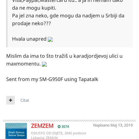
Visa,Paypal,Mastercard itd.. a ja ih nemam tako
da ne mogu kupiti.
Pa jel zna neko, gde mogu da nadjem u Srbiji da
prodaje neko???
Hvala unapred
Mislim da ima to što tražiš u karadjordjevoj ulici u
maxmomentu.
Sent from my SM-G950F using Tapatalk
Citat
ZEMZEM
Napisano
Maj 13, 2019
3674
ODUSTO OD DIJETE, 3045 postova
Lokacija:
ZEMUN