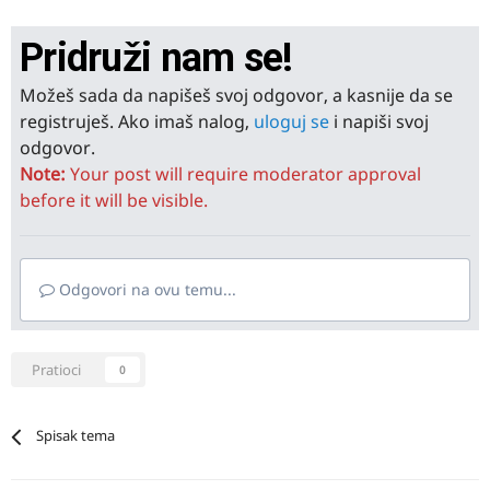
Pridruži nam se!
Možeš sada da napišeš svoj odgovor, a kasnije da se
registruješ. Ako imaš nalog,
uloguj se
i napiši svoj
odgovor.
Note:
Your post will require moderator approval
before it will be visible.
Odgovori na ovu temu...
Pratioci
0
Spisak tema