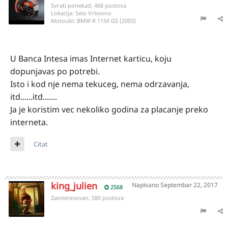
Svrati ponekad, 468 postova
Lokacija:
Selo Vrbovno
Motocikl:
BMW R 1150 GS (2003)
U Banca Intesa imas Internet karticu, koju
dopunjavas po potrebi.
Isto i kod nje nema tekuceg, nema odrzavanja,
itd......itd.......
Ja je koristim vec nekoliko godina za placanje preko
interneta.
Citat
king_julien
Napisano
Septembar 22, 2017
2568
Zainteresovan, 580 postova