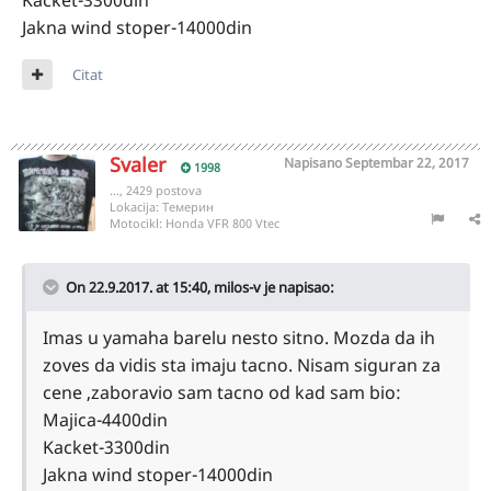
Kacket-3300din
Jakna wind stoper-14000din
Citat
Svaler
Napisano
Septembar 22, 2017
1998
..., 2429 postova
Lokacija:
Tемерин
Motocikl:
Honda VFR 800 Vtec
On 22.9.2017. at 15:40,
milos-v
je napisao:
Imas u yamaha barelu nesto sitno. Mozda da ih
zoves da vidis sta imaju tacno. Nisam siguran za
cene ,zaboravio sam tacno od kad sam bio:
Majica-4400din
Kacket-3300din
Jakna wind stoper-14000din