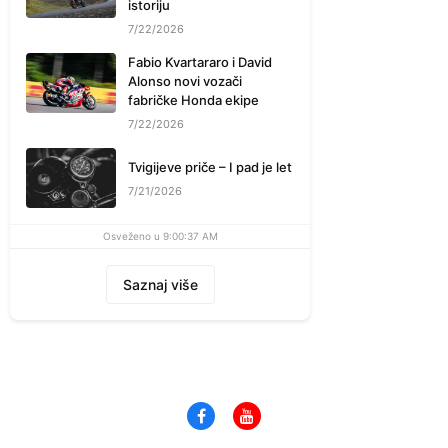
istoriju
7/22/2026
Fabio Kvartararo i David
Alonso novi vozači
fabričke Honda ekipe
7/22/2026
Tvigijeve priče – I pad je let
7/21/2026
Osveženo u 9:00:37 AM
Saznaj više