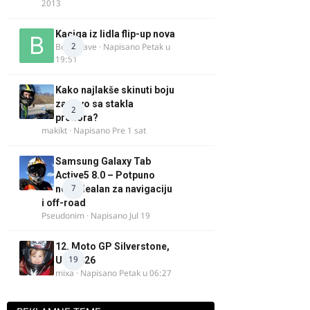
2013
Kaciga iz lidla flip-up nova
2
Bor-i-slave
· Napisano
Petak u
19:51
Kako najlakše skinuti boju
za drvo sa stakla
2
prozora?
makikt
· Napisano
Pre 1 sat
Samsung Galaxy Tab
Active5 8.0 – Potpuno
7
nov, idealan za navigaciju
i off-road
Pseudonim
· Napisano
Jul 19
12. Moto GP Silverstone,
19
UK, 2026
mixa
· Napisano
Petak u 06:27