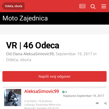
Odeća, obuća
Moto Zajednica
VR | 46 Odeca
Od člana
AleksaSimovic99
,
Septembar 19, 2017
in
Odeća, obuća
Napiši svoj odgovor
AleksaSimovic99
3
Napisano
Septembar 19, 2017
U prolazu, 16 postova
Lokacija:
Kosovska Mitorvica
Motocikl:
Yamaha YZF R125