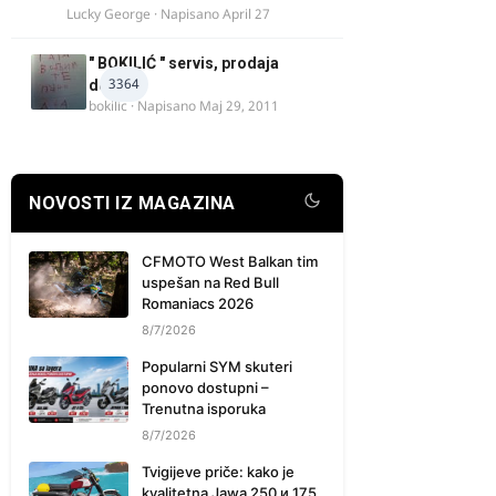
Lucky George
· Napisano
April 27
" BOKILIĆ " servis, prodaja
3364
delova
bokilic
· Napisano
Maj 29, 2011
NOVOSTI IZ MAGAZINA
CFMOTO West Balkan tim
uspešan na Red Bull
Romaniacs 2026
8/7/2026
Popularni SYM skuteri
ponovo dostupni –
Trenutna isporuka
8/7/2026
Tvigijeve priče: kako je
kvalitetna Jawa 250 и 175