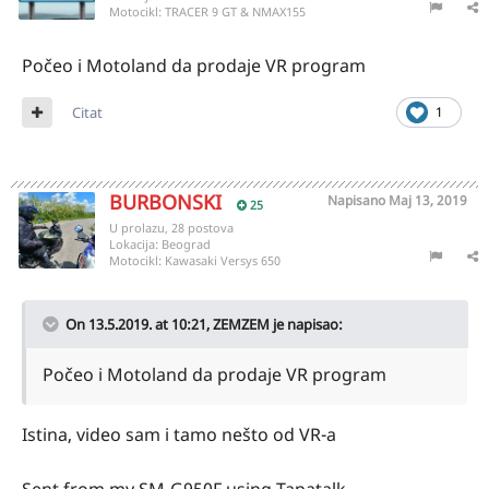
Motocikl:
TRACER 9 GT & NMAX155
Počeo i Motoland da prodaje VR program
Citat
1
BURBONSKI
Napisano
Maj 13, 2019
25
U prolazu, 28 postova
Lokacija:
Beograd
Motocikl:
Kawasaki Versys 650
On 13.5.2019. at 10:21,
ZEMZEM
je napisao:
Počeo i Motoland da prodaje VR program
Istina, video sam i tamo nešto od VR-a